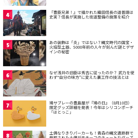
『豊臣兄弟！』で描かれた織田信長の道普請は
4
史実？信長が実施した街道整備の施策を紹介
あの装飾は「炎」ではない？縄文時代の国宝・
5
火焔型土器、5000年前の人々が刻んだ謎とデザ
インの秘密
なぜ浅井の旧臣は秀吉に従ったのか？ 武力を使
6
わず“自分の味方”に変えた裏工作の技法とは
鳩サブレーの豊島屋が『鳩の日』（8月10日）
7
限定グッズ詳細を発表！今年はシリコンポーチ
「はとっこ」
土偶なりきりパーカーも！青森の縄文遺跡群で
8
発掘された土偶がモチーフのキュートなグッズ