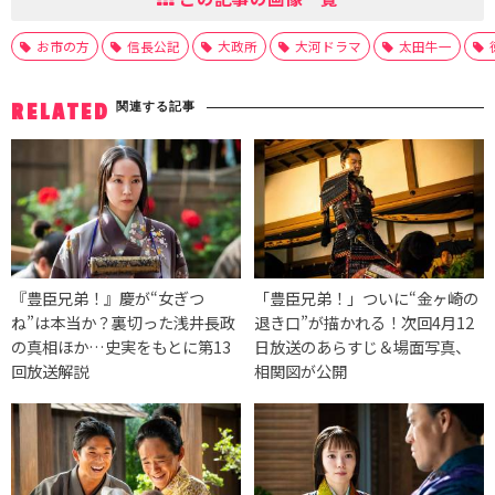
お市の方
信長公記
大政所
大河ドラマ
太田牛一
関連する記事
RELATED
『豊臣兄弟！』慶が“女ぎつ
「豊臣兄弟！」ついに“金ヶ崎の
ね”は本当か？裏切った浅井長政
退き口”が描かれる！次回4月12
の真相ほか…史実をもとに第13
日放送のあらすじ＆場面写真、
回放送解説
相関図が公開