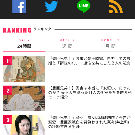
ランキング
RANKING
DAILY
WEEKLY
MONTHLY
24時間
週 間
月 間
『豊臣兄弟！』お市と柴田勝家、自刃しての最
1
期と「辞世の句」…運命を共にした２人の悲劇
【豊臣兄弟！】秀吉は本当に「女狂い」だった
2
のか？ 天下人を彩った11人の側室たちを時系列
で一挙紹介
『豊臣兄弟！』茶々＝悪女はほぼ創作？秀吉が
3
溺愛、豊臣家滅亡を背負わされた茶々(井上和)
の壮絶すぎる生涯