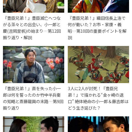
『豊臣兄弟！』豊臣滅亡へつな
『豊臣兄弟！』織田信長上洛で
がる茶々との出会い、小一郎と
何が動いた？お市・家康・義
慶(吉岡里帆)の始まり…第12回
昭…第10回の重要ポイントを解
振り返り・解説
説
『豊臣兄弟！』直を失った小一
3人に2人が討死！『豊臣兄
郎は何を誓ったのか――竹中半兵衛
弟！』で描かれる“金ヶ崎の退
の知略と斎藤龍興の末路…第9回
口” 絶体絶命の小一郎＆藤吉郎は
振り返り
どう生き延びた？