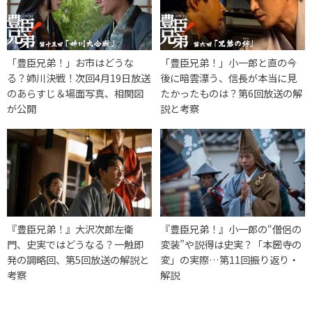
「豊臣兄弟！」お市はどうな
「豊臣兄弟！」小一郎と直の今
る？姉川決戦！次回4月19日放送
後に暗雲漂う、信長が本当に見
のあらすじ＆場面写真、相関図
たかったものは？第6回放送の解
が公開
説と考察
『豊臣兄弟！』大沢次郎左衛
『豊臣兄弟！』小一郎の“僧侶の
門、史実ではどうなる？一触即
変装”や説得は史実？「本圀寺の
発の調略回、第5回放送の解説と
変」の実際…第11回振り返り・
考察
解説