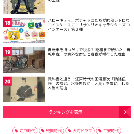
ハローキティ、ポチャッコたちが昭和レトロな
18
コインケースに！「サンリオキャラクターズ コ
インケース」第２弾
自転車を持つだけで税金？ 昭和まで続いた「自
19
転車税」の意外な歴史と脱税が横行した理由
教科書と違う！江戸時代の田沼意次「賄賂伝
20
説」の嘘と、水野忠邦が「大奥」を敵に回した
本当の理由
ランキングを表示
江戸時代
戦国時代
大河ドラマ
平安時代