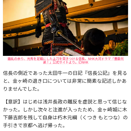
錯乱の余り、光秀を足蹴にした上刀を突きつける信長。NHK大河ドラマ「豊臣兄
弟！」公式サイトより。🄫NHK
信長の側近であった太田牛一の日記『信長公記』を見る
と、金ヶ崎の退き口については非常に簡素な記述しかあ
りませんでした。
【意訳】はじめは浅井長政の離反を虚説と思って信じな
かった。しかし次々と注進が入ったため、金ヶ崎城に木
下藤吉郎を残して自身は朽木元綱（くつき もとつな）の
手引きで京都へ逃げ帰った。