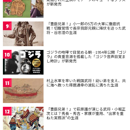
が新発売
『豊臣兄弟！』小一郎の5万の大軍に徹底抗
9
戦！切腹覚悟で長宗我部元親に降伏を迫った武
将・谷忠澄の生涯
ゴジラの咆哮で目覚める朝…1954年公開『ゴジ
10
ラ』の貴重音源を搭載した「ゴジラ音声目覚ま
し時計」が新発売
村上水軍を率いた戦国武将！幼い弟を支え、共
11
に海へ散った得居通幸の波乱に満ちた生涯
『豊臣兄弟！』で萩原護が演じる武将・小堀正
12
次とは？秀長・秀吉・家康が重用、“出家を重
ねた実務派”の生涯