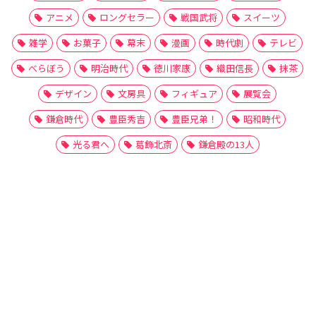
アニメ
ロングセラー
戦国武将
スイーツ
雑学
お菓子
幕末
漫画
時代劇
テレビ
べらぼう
明治時代
徳川家康
織田信長
抹茶
デザイン
文房具
フィギュア
展覧会
鎌倉時代
豊臣秀吉
豊臣兄弟！
昭和時代
光る君へ
葛飾北斎
鎌倉殿の13人