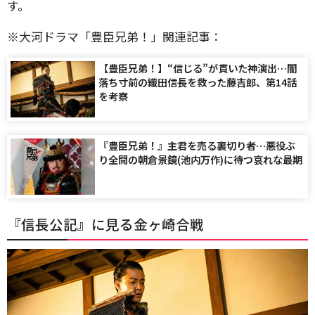
す。
※大河ドラマ「豊臣兄弟！」関連記事：
【豊臣兄弟！】“信じる”が貫いた神演出…闇
落ち寸前の織田信長を救った藤吉郎、第14話
を考察
『豊臣兄弟！』主君を売る裏切り者…悪役ぶ
り全開の朝倉景鏡(池内万作)に待つ哀れな最期
『信長公記』に見る金ヶ崎合戦