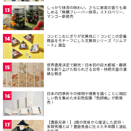
しっかり抹茶の味わい、さらに果実の香りも楽
13
しめる「無糖フレーバー抹茶」ストロベリー、
マンゴー新発売
コンビニおにぎりが文房具に！コンビニの定番
14
商品をモチーフにした文房具シリーズ『ジムマ
ート』誕生
世界遺産決定で脚光！日本初の巨大都城・藤原
15
京を創り上げた知られざる女帝・持統天皇の凄
絶な執念
日本の四季折々の植物や情景を描くことに相応
16
しい色を集めた水彩色鉛筆『色辞典』が新発
売！
【豊臣兄弟！】2度の改易から復活した武将・
17
多賀秀種とは？豊臣秀長に仕えた半年間と波乱
の生涯