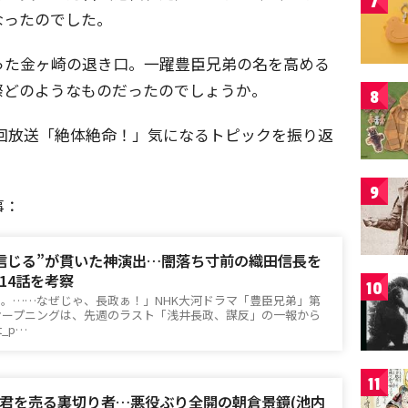
7
なったのでした。
った金ヶ崎の退き口。一躍豊臣兄弟の名を高める
際どのようなものだったのでしょうか。
8
4回放送「絶体絶命！」気になるトピックを振り返
9
事：
信じる”が貫いた神演出…闇落ち寸前の織田信長を
14話を考察
10
。……なぜじゃ、長政ぁ！」NHK大河ドラマ「豊臣兄弟」第
オープニングは、先週のラスト「浅井長政、謀反」の一報から
t_p…
11
君を売る裏切り者…悪役ぶり全開の朝倉景鏡(池内