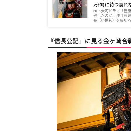
万作)に待つ哀れ
NHK大河ドラマ「豊
残したのが、浅井長
長（小栗旬）を裏切
『信長公記』に見る金ヶ崎合