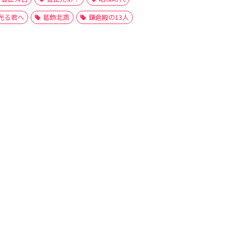
光る君へ
葛飾北斎
鎌倉殿の13人
戦国武将
日秀尼
旭姫
明智光秀
時代劇
朝倉義景