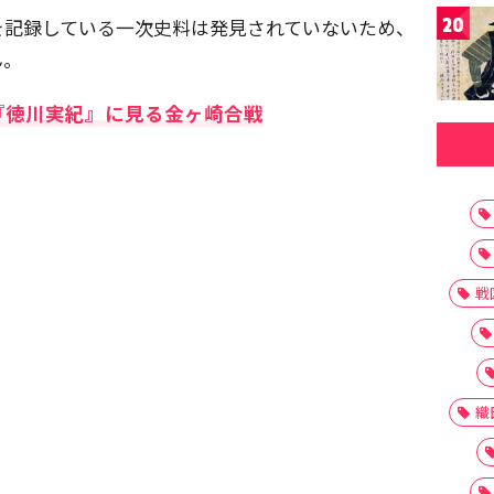
20
を記録している一次史料は発見されていないため、
ん。
『徳川実紀』に見る金ヶ崎合戦
戦
織