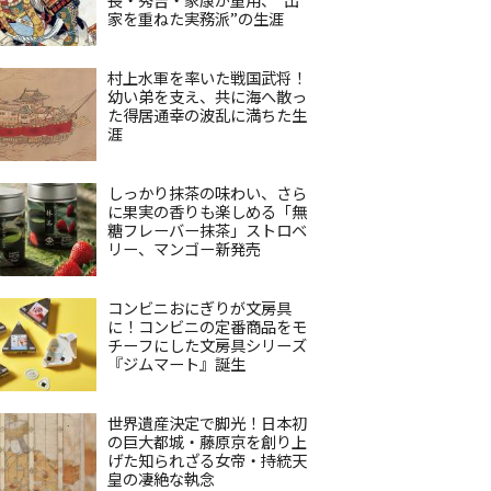
家を重ねた実務派”の生涯
村上水軍を率いた戦国武将！
幼い弟を支え、共に海へ散っ
た得居通幸の波乱に満ちた生
涯
しっかり抹茶の味わい、さら
に果実の香りも楽しめる「無
糖フレーバー抹茶」ストロベ
リー、マンゴー新発売
コンビニおにぎりが文房具
に！コンビニの定番商品をモ
チーフにした文房具シリーズ
『ジムマート』誕生
世界遺産決定で脚光！日本初
の巨大都城・藤原京を創り上
げた知られざる女帝・持統天
皇の凄絶な執念