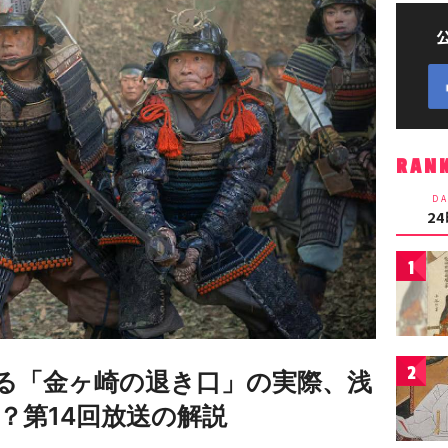
RAN
DA
2
1
2
る「金ヶ崎の退き口」の実際、浅
？第14回放送の解説