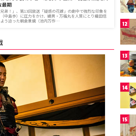
な最期
臣兄弟！」、第13回放送「疑惑の花嫁」の劇中で強烈な印象を
政（中島歩）に圧力をかけ、嫡男・万福丸を人質にとり織田信
るよう迫った朝倉景鏡（池内万作…
12
戦
13
14
15