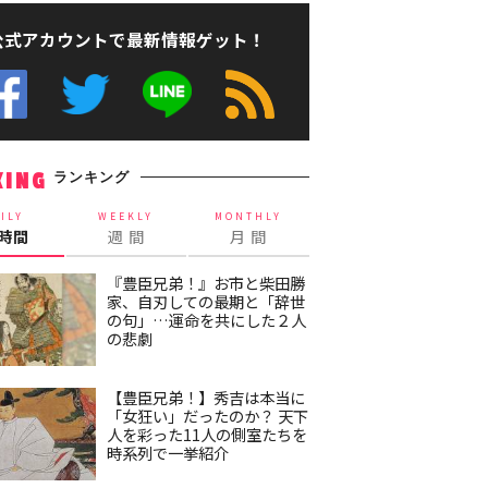
公式アカウントで最新情報ゲット！
ランキング
KING
ILY
WEEKLY
MONTHLY
4時間
週 間
月 間
『豊臣兄弟！』お市と柴田勝
家、自刃しての最期と「辞世
の句」…運命を共にした２人
の悲劇
【豊臣兄弟！】秀吉は本当に
「女狂い」だったのか？ 天下
人を彩った11人の側室たちを
時系列で一挙紹介