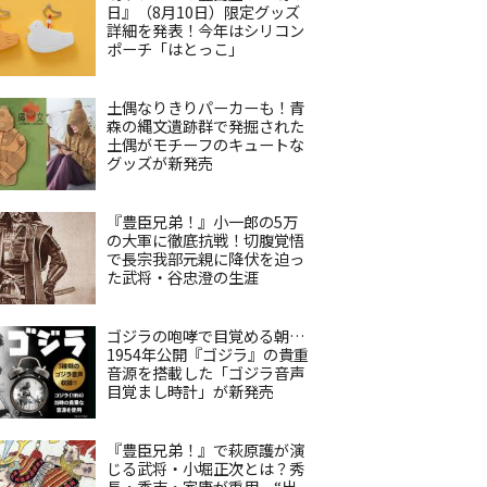
日』（8月10日）限定グッズ
詳細を発表！今年はシリコン
ポーチ「はとっこ」
土偶なりきりパーカーも！青
森の縄文遺跡群で発掘された
土偶がモチーフのキュートな
グッズが新発売
『豊臣兄弟！』小一郎の5万
の大軍に徹底抗戦！切腹覚悟
で長宗我部元親に降伏を迫っ
た武将・谷忠澄の生涯
ゴジラの咆哮で目覚める朝…
1954年公開『ゴジラ』の貴重
音源を搭載した「ゴジラ音声
目覚まし時計」が新発売
『豊臣兄弟！』で萩原護が演
じる武将・小堀正次とは？秀
長・秀吉・家康が重用、“出