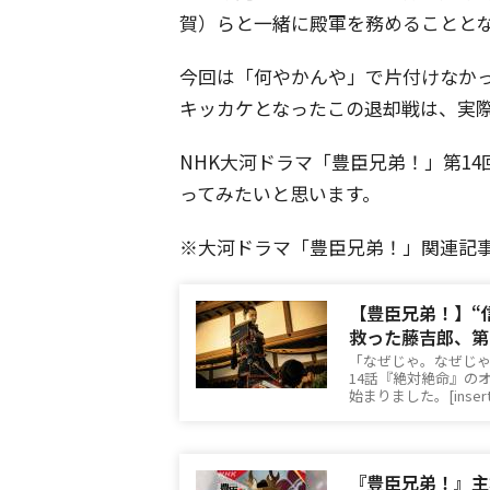
賀）らと一緒に殿軍を務めることと
今回は「何やかんや」で片付けなか
キッカケとなったこの退却戦は、実
NHK大河ドラマ「豊臣兄弟！」第1
ってみたいと思います。
※大河ドラマ「豊臣兄弟！」関連記
【豊臣兄弟！】“
救った藤吉郎、第
「なぜじゃ。なぜじゃ
14話『絶対絶命』の
始まりました。[inser
『豊臣兄弟！』主