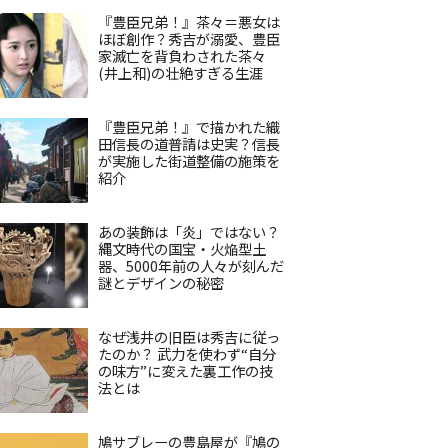
『豊臣兄弟！』茶々＝悪女は
ほぼ創作？秀吉が溺愛、豊臣
家滅亡を背負わされた茶々
(井上和)の壮絶すぎる生涯
『豊臣兄弟！』で描かれた織
田信長の道普請は史実？信長
が実施した街道整備の施策を
紹介
あの装飾は「炎」ではない？
縄文時代の国宝・火焔型土
器、5000年前の人々が刻んだ
謎とデザインの秘密
なぜ浅井の旧臣は秀吉に従っ
たのか？ 武力を使わず“自分
の味方”に変えた裏工作の技
法とは
鳩サブレーの豊島屋が『鳩の