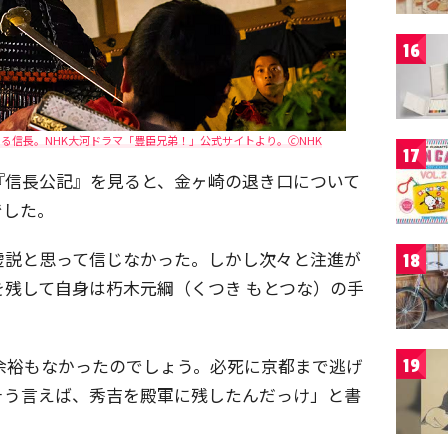
16
信長。NHK大河ドラマ「豊臣兄弟！」公式サイトより。🄫NHK
17
『信長公記』を見ると、金ヶ崎の退き口について
でした。
虚説と思って信じなかった。しかし次々と注進が
18
残して自身は朽木元綱（くつき もとつな）の手
余裕もなかったのでしょう。必死に京都まで逃げ
19
そう言えば、秀吉を殿軍に残したんだっけ」と書