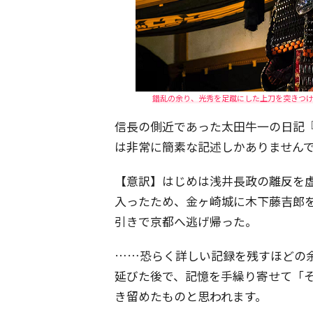
錯乱の余り、光秀を足蹴にした上刀を突きつける
信長の側近であった太田牛一の日記
は非常に簡素な記述しかありません
【意訳】はじめは浅井長政の離反を
入ったため、金ヶ崎城に木下藤吉郎を
引きで京都へ逃げ帰った。
……恐らく詳しい記録を残すほどの
延びた後で、記憶を手繰り寄せて「
き留めたものと思われます。