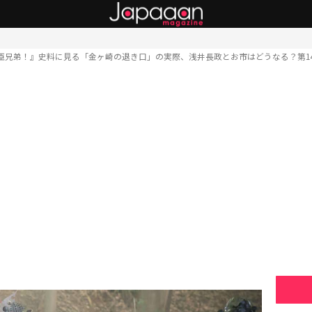
臣兄弟！』史料に見る「金ヶ崎の退き口」の実際、浅井長政とお市はどうなる？第1