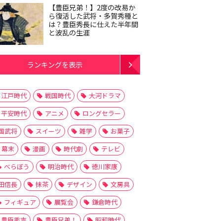
【豊臣兄弟！】2度の改易か
ら復活した武将・多賀秀種と
は？豊臣秀長に仕えた半年間
と波乱の生涯
ランキングを表示
江戸時代
戦国時代
大河ドラマ
平安時代
アニメ
ロングセラー
国武将
スイーツ
雑学
お菓子
幕末
漫画
時代劇
テレビ
べらぼう
明治時代
徳川家康
田信長
抹茶
デザイン
文房具
フィギュア
展覧会
鎌倉時代
豊臣秀吉
豊臣兄弟！
昭和時代