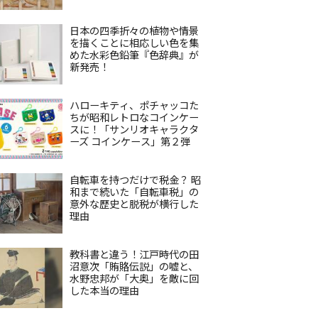
日本の四季折々の植物や情景
を描くことに相応しい色を集
めた水彩色鉛筆『色辞典』が
新発売！
ハローキティ、ポチャッコた
ちが昭和レトロなコインケー
スに！「サンリオキャラクタ
ーズ コインケース」第２弾
自転車を持つだけで税金？ 昭
和まで続いた「自転車税」の
意外な歴史と脱税が横行した
理由
教科書と違う！江戸時代の田
沼意次「賄賂伝説」の嘘と、
水野忠邦が「大奥」を敵に回
した本当の理由