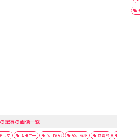
の記事の画像一覧
ドラマ
太田牛一
徳川実紀
徳川家康
慈雲院
戦国時代