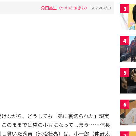
角田晶生（つのだ あきお）
2026/04/13
3
4
5
6
受けながら、どうしても「弟に裏切られた」現実
。このままでは袋の小豆になってしまう……信長
刺し貫いた秀吉（池松壮亮）は、小一郎（仲野太