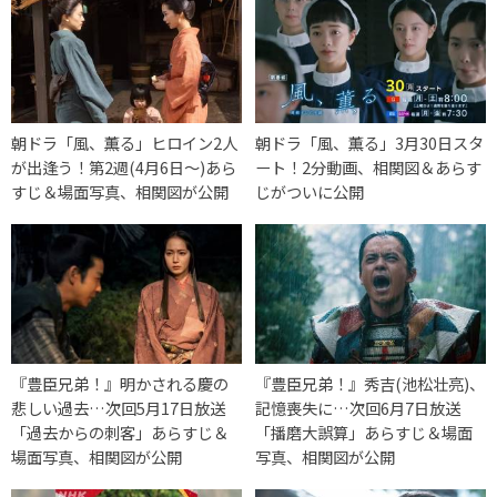
朝ドラ「風、薫る」ヒロイン2人
朝ドラ「風、薫る」3月30日スタ
が出逢う！第2週(4月6日〜)あら
ート！2分動画、相関図＆あらす
すじ＆場面写真、相関図が公開
じがついに公開
『豊臣兄弟！』明かされる慶の
『豊臣兄弟！』秀吉(池松壮亮)、
悲しい過去…次回5月17日放送
記憶喪失に…次回6月7日放送
「過去からの刺客」あらすじ＆
「播磨大誤算」あらすじ＆場面
場面写真、相関図が公開
写真、相関図が公開