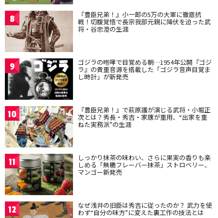
『豊臣兄弟！』小一郎の5万の大軍に徹底抗
8
戦！切腹覚悟で長宗我部元親に降伏を迫った武
将・谷忠澄の生涯
ゴジラの咆哮で目覚める朝…1954年公開『ゴジ
9
ラ』の貴重音源を搭載した「ゴジラ音声目覚ま
し時計」が新発売
『豊臣兄弟！』で萩原護が演じる武将・小堀正
10
次とは？秀長・秀吉・家康が重用、“出家を重
ねた実務派”の生涯
しっかり抹茶の味わい、さらに果実の香りも楽
11
しめる「無糖フレーバー抹茶」ストロベリー、
マンゴー新発売
なぜ浅井の旧臣は秀吉に従ったのか？ 武力を使
12
わず“自分の味方”に変えた裏工作の技法とは