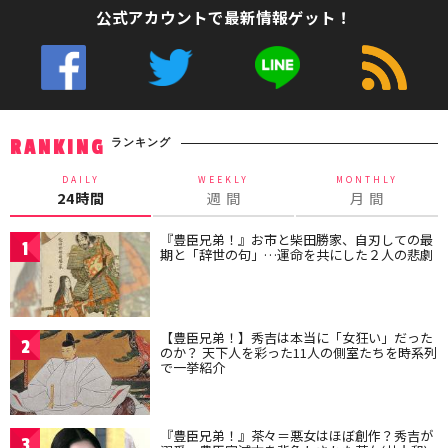
公式アカウントで最新情報ゲット！
ランキング
RANKING
DAILY
WEEKLY
MONTHLY
24時間
週 間
月 間
『豊臣兄弟！』お市と柴田勝家、自刃しての最
1
期と「辞世の句」…運命を共にした２人の悲劇
【豊臣兄弟！】秀吉は本当に「女狂い」だった
2
のか？ 天下人を彩った11人の側室たちを時系列
で一挙紹介
『豊臣兄弟！』茶々＝悪女はほぼ創作？秀吉が
3