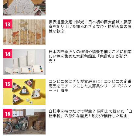
世界遺産決定で脚光！日本初の巨大都城・藤原
13
京を創り上げた知られざる女帝・持統天皇の凄
絶な執念
日本の四季折々の植物や情景を描くことに相応
14
しい色を集めた水彩色鉛筆『色辞典』が新発
売！
コンビニおにぎりが文房具に！コンビニの定番
15
商品をモチーフにした文房具シリーズ『ジムマ
ート』誕生
自転車を持つだけで税金？ 昭和まで続いた「自
16
転車税」の意外な歴史と脱税が横行した理由