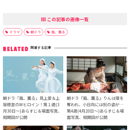
この記事の画像一覧
ドラマ
朝ドラ
風、薫る
関連する記事
RELATED
朝ドラ「風、薫る」見上愛＆上
朝ドラ『風、薫る』りんは環を
坂樹里のWヒロイン！第１週(3
奪われ、小日向には別の姿が…
月30日〜)あらすじ＆場面写真、
第4週(4月20日〜)あらすじ＆場
相関図が公開
面写真、相関図が公開