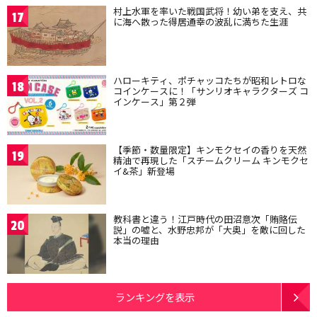
村上水軍を率いた戦国武将！幼い弟を支え、共
17
に海へ散った得居通幸の波乱に満ちた生涯
ハローキティ、ポチャッコたちが昭和レトロな
18
コインケースに！「サンリオキャラクターズ コ
インケース」第２弾
【季節・数量限定】キンモクセイの香りを天然
19
精油で再現した「スチームクリーム キンモクセ
イ&茶」新登場
教科書と違う！江戸時代の田沼意次「賄賂伝
20
説」の嘘と、水野忠邦が「大奥」を敵に回した
本当の理由
ランキングを表示