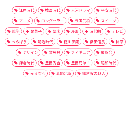
江戸時代
戦国時代
大河ドラマ
平安時代
アニメ
ロングセラー
戦国武将
スイーツ
雑学
お菓子
幕末
漫画
時代劇
テレビ
べらぼう
明治時代
徳川家康
織田信長
抹茶
デザイン
文房具
フィギュア
展覧会
鎌倉時代
豊臣秀吉
豊臣兄弟！
昭和時代
光る君へ
葛飾北斎
鎌倉殿の13人