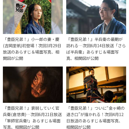
「豊臣兄弟！」小一郎の妻・慶
『豊臣兄弟！』半兵衛の最期が
(吉岡里帆)初登場！次回3月29日
訪れる…次回6月14日放送「さら
放送のあらすじ＆場面写真、相
ば半兵衛」あらすじ＆場面写
関図が公開
真、相関図が公開
『豊臣兄弟！』衰弱していく官
「豊臣兄弟！」ついに“金ヶ崎の
兵衛(倉悠貴)…次回6月21日放送
退き口”が描かれる！次回4月12
「軍師官兵衛!」あらすじ＆場面
日放送のあらすじ＆場面写真、
写真、相関図が公開
相関図が公開