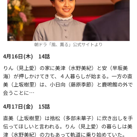
朝ドラ「風、薫る」公式サイトより
4月16日(木) 14話
りん（見上愛）の家に美津（水野美紀）と安（早坂美
海）が押しかけてきて、４人暮らしが始まる。一方の直
美（上坂樹里）は、小日向（藤原季節）と鹿鳴館の外で
会うことに…
4月17日(金) 15話
直美（上坂樹里）は捨松（多部未華子）に炊き出しを手
伝ってほしいと言われる。りん（見上愛）の暮らしは美
津（水野美紀）の力もあって軌道に乗り始めていた。