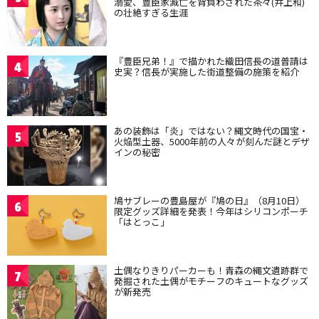
溺愛、豊臣家滅亡を背負わされた茶々(井上和)
の壮絶すぎる生涯
『豊臣兄弟！』で描かれた織田信長の道普請は
4
史実？信長が実施した街道整備の施策を紹介
あの装飾は「炎」ではない？縄文時代の国宝・
5
火焔型土器、5000年前の人々が刻んだ謎とデザ
インの秘密
鳩サブレーの豊島屋が『鳩の日』（8月10日）
6
限定グッズ詳細を発表！今年はシリコンポーチ
「はとっこ」
土偶なりきりパーカーも！青森の縄文遺跡群で
7
発掘された土偶がモチーフのキュートなグッズ
が新発売