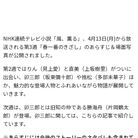
NHK連続テレビ小説「風、薫る」、4月13日(月)から放
送される第3週「春一番のきざし」のあらすじ＆場面写
真が公開されました。
第2週ではりん（見上愛）と直美（上坂樹里）がついに
出会い、卯三郎（坂東彌十郎）や捨松（多部未華子）ほ
か、魅力的な登場人物とふれあいながら物語が展開して
いきます。
次週は、卯三郎とは旧知の仲である勝海舟（片岡鶴太
郎）が登場。卯三郎に関しては、こちらの記事で紹介し
ています。
※あらすじには今後のストーリーのネタバレも含まれて