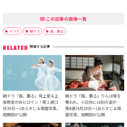
この記事の画像一覧
ドラマ
朝ドラ
風、薫る
関連する記事
RELATED
朝ドラ「風、薫る」見上愛＆上
朝ドラ『風、薫る』りんは環を
坂樹里のWヒロイン！第１週(3
奪われ、小日向には別の姿が…
月30日〜)あらすじ＆場面写真、
第4週(4月20日〜)あらすじ＆場
相関図が公開
面写真、相関図が公開