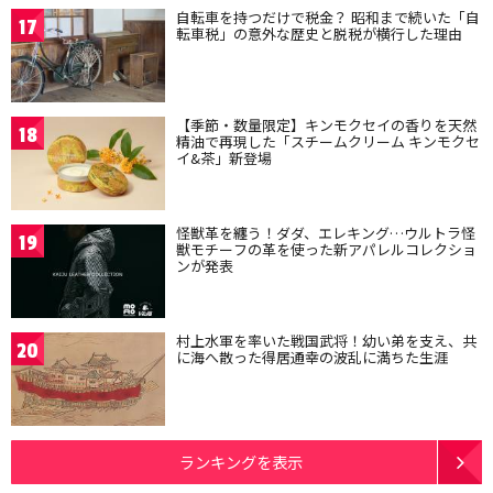
自転車を持つだけで税金？ 昭和まで続いた「自
17
転車税」の意外な歴史と脱税が横行した理由
【季節・数量限定】キンモクセイの香りを天然
18
精油で再現した「スチームクリーム キンモクセ
イ&茶」新登場
怪獣革を纏う！ダダ、エレキング…ウルトラ怪
19
獣モチーフの革を使った新アパレルコレクショ
ンが発表
村上水軍を率いた戦国武将！幼い弟を支え、共
20
に海へ散った得居通幸の波乱に満ちた生涯
ランキングを表示