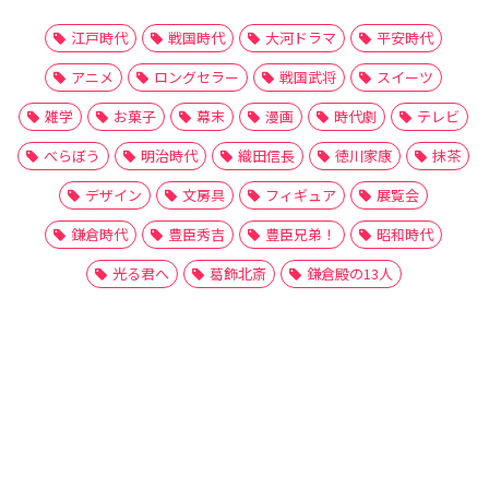
江戸時代
戦国時代
大河ドラマ
平安時代
アニメ
ロングセラー
戦国武将
スイーツ
雑学
お菓子
幕末
漫画
時代劇
テレビ
べらぼう
明治時代
織田信長
徳川家康
抹茶
デザイン
文房具
フィギュア
展覧会
鎌倉時代
豊臣秀吉
豊臣兄弟！
昭和時代
光る君へ
葛飾北斎
鎌倉殿の13人