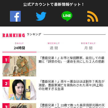
公式アカウントで最新情報ゲット！
ランキング
RANKING
DAILY
WEEKLY
MONTHLY
24時間
週 間
月 間
『豊臣兄弟！』お市と柴田勝家、自刃しての最
1
期と「辞世の句」…運命を共にした２人の悲劇
『豊臣兄弟！』茶々＝悪女はほぼ創作？秀吉が
2
溺愛、豊臣家滅亡を背負わされた茶々(井上和)
の壮絶すぎる生涯
【豊臣兄弟！】22歳で散った長宗我部元親の天
3