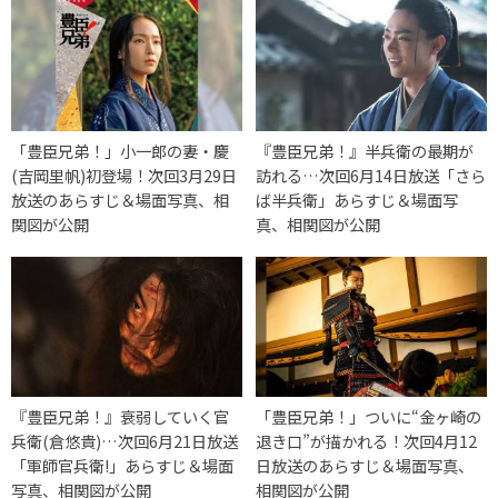
「豊臣兄弟！」小一郎の妻・慶
『豊臣兄弟！』半兵衛の最期が
(吉岡里帆)初登場！次回3月29日
訪れる…次回6月14日放送「さら
放送のあらすじ＆場面写真、相
ば半兵衛」あらすじ＆場面写
関図が公開
真、相関図が公開
『豊臣兄弟！』衰弱していく官
「豊臣兄弟！」ついに“金ヶ崎の
兵衛(倉悠貴)…次回6月21日放送
退き口”が描かれる！次回4月12
「軍師官兵衛!」あらすじ＆場面
日放送のあらすじ＆場面写真、
写真、相関図が公開
相関図が公開