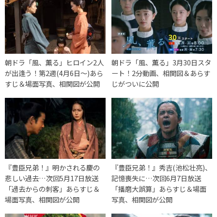
朝ドラ「風、薫る」ヒロイン2人
朝ドラ「風、薫る」3月30日スタ
が出逢う！第2週(4月6日〜)あら
ート！2分動画、相関図＆あらす
すじ＆場面写真、相関図が公開
じがついに公開
『豊臣兄弟！』明かされる慶の
『豊臣兄弟！』秀吉(池松壮亮)、
悲しい過去…次回5月17日放送
記憶喪失に…次回6月7日放送
「過去からの刺客」あらすじ＆
「播磨大誤算」あらすじ＆場面
場面写真、相関図が公開
写真、相関図が公開