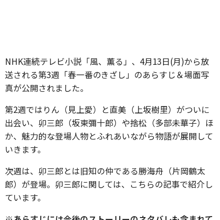
NHK連続テレビ小説「風、薫る」、4月13日(月)から放
送される第3週「春一番のきざし」のあらすじ＆場面写
真が公開されました。
第2週ではりん（見上愛）と直美（上坂樹里）がついに
出会い、卯三郎（坂東彌十郎）や捨松（多部未華子）ほ
か、魅力的な登場人物とふれあいながら物語が展開して
いきます。
次週は、卯三郎とは旧知の仲である勝海舟（片岡鶴太
郎）が登場。卯三郎に関しては、こちらの記事で紹介し
ています。
※あらすじには今後のストーリーのネタバレも含まれて