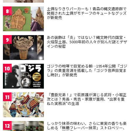
土偶なりきりパーカーも！青森の縄文遺跡群で
8
発掘された土偶がモチーフのキュートなグッズ
が新発売
あの装飾は「炎」ではない？縄文時代の国宝・
9
火焔型土器、5000年前の人々が刻んだ謎とデザ
インの秘密
ゴジラの咆哮で目覚める朝…1954年公開『ゴジ
10
ラ』の貴重音源を搭載した「ゴジラ音声目覚ま
し時計」が新発売
『豊臣兄弟！』で萩原護が演じる武将・小堀正
11
次とは？秀長・秀吉・家康が重用、“出家を重
ねた実務派”の生涯
しっかり抹茶の味わい、さらに果実の香りも楽
12
しめる「無糖フレーバー抹茶」ストロベリー、