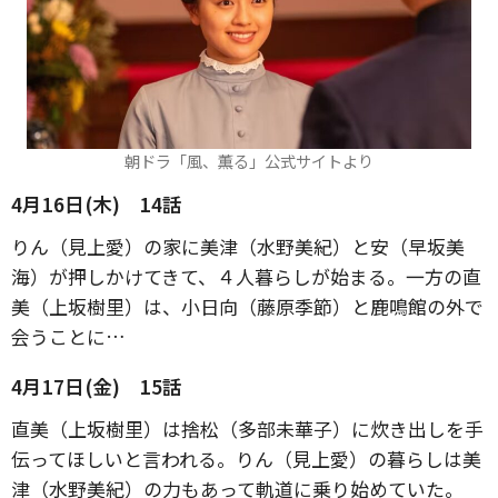
朝ドラ「風、薫る」公式サイトより
4月16日(木) 14話
りん（見上愛）の家に美津（水野美紀）と安（早坂美
海）が押しかけてきて、４人暮らしが始まる。一方の直
美（上坂樹里）は、小日向（藤原季節）と鹿鳴館の外で
会うことに…
4月17日(金) 15話
直美（上坂樹里）は捨松（多部未華子）に炊き出しを手
伝ってほしいと言われる。りん（見上愛）の暮らしは美
津（水野美紀）の力もあって軌道に乗り始めていた。