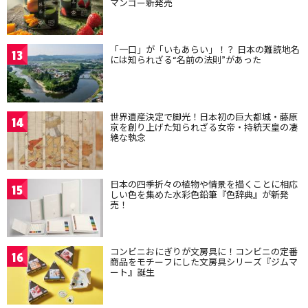
マンゴー新発売
「一口」が「いもあらい」！？ 日本の難読地名
13
には知られざる“名前の法則”があった
世界遺産決定で脚光！日本初の巨大都城・藤原
14
京を創り上げた知られざる女帝・持統天皇の凄
絶な執念
日本の四季折々の植物や情景を描くことに相応
15
しい色を集めた水彩色鉛筆『色辞典』が新発
売！
コンビニおにぎりが文房具に！コンビニの定番
16
商品をモチーフにした文房具シリーズ『ジムマ
ート』誕生