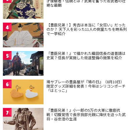
才後継者・信親とは？武勇を奮った若武者の壮
絶な最期
【豊臣兄弟！】秀吉は本当に「女狂い」だった
4
のか？ 天下人を彩った11人の側室たちを時系列
で一挙紹介
『豊臣兄弟！』で描かれた織田信長の道普請は
5
史実？信長が実施した街道整備の施策を紹介
鳩サブレーの豊島屋が『鳩の日』（8月10日）
6
限定グッズ詳細を発表！今年はシリコンポーチ
「はとっこ」
『豊臣兄弟！』小一郎の5万の大軍に徹底抗
7
戦！切腹覚悟で長宗我部元親に降伏を迫った武
将・谷忠澄の生涯