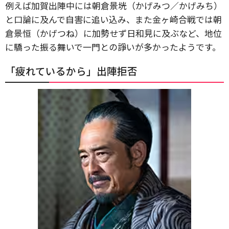
例えば加賀出陣中には朝倉景垙（かげみつ／かげみち）
と口論に及んで自害に追い込み、また金ヶ崎合戦では朝
倉景恒（かげつね）に加勢せず日和見に及ぶなど、地位
に驕った振る舞いで一門との諍いが多かったようです。
「疲れているから」出陣拒否