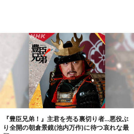
『豊臣兄弟！』主君を売る裏切り者…悪役ぶ
り全開の朝倉景鏡(池内万作)に待つ哀れな最