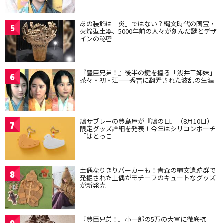
あの装飾は「炎」ではない？縄文時代の国宝・
5
火焔型土器、5000年前の人々が刻んだ謎とデザ
インの秘密
『豊臣兄弟！』後半の鍵を握る「浅井三姉妹」
6
茶々・初・江——秀吉に翻弄された波乱の生涯
鳩サブレーの豊島屋が『鳩の日』（8月10日）
7
限定グッズ詳細を発表！今年はシリコンポーチ
「はとっこ」
土偶なりきりパーカーも！青森の縄文遺跡群で
8
発掘された土偶がモチーフのキュートなグッズ
が新発売
『豊臣兄弟！』小一郎の5万の大軍に徹底抗