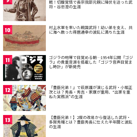
9
戦！切腹覚悟で長宗我部元親に降伏を迫った武
将・谷忠澄の生涯
村上水軍を率いた戦国武将！幼い弟を支え、共
10
に海へ散った得居通幸の波乱に満ちた生涯
ゴジラの咆哮で目覚める朝…1954年公開『ゴジ
11
ラ』の貴重音源を搭載した「ゴジラ音声目覚ま
し時計」が新発売
『豊臣兄弟！』で萩原護が演じる武将・小堀正
12
次とは？秀長・秀吉・家康が重用、“出家を重
ねた実務派”の生涯
【豊臣兄弟！】2度の改易から復活した武将・
13
多賀秀種とは？豊臣秀長に仕えた半年間と波乱
の生涯