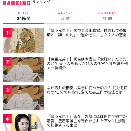
ランキング
RANKING
DAILY
WEEKLY
MONTHLY
24時間
週 間
月 間
『豊臣兄弟！』お市と柴田勝家、自刃しての最
1
期と「辞世の句」…運命を共にした２人の悲劇
【豊臣兄弟！】秀吉は本当に「女狂い」だった
2
のか？ 天下人を彩った11人の側室たちを時系列
で一挙紹介
なぜ浅井の旧臣は秀吉に従ったのか？ 武力を使
3
わず“自分の味方”に変えた裏工作の技法とは
『豊臣兄弟！』茶々＝悪女はほぼ創作？秀吉が
4
溺愛、豊臣家滅亡を背負わされた茶々(井上和)
の壮絶すぎる生涯