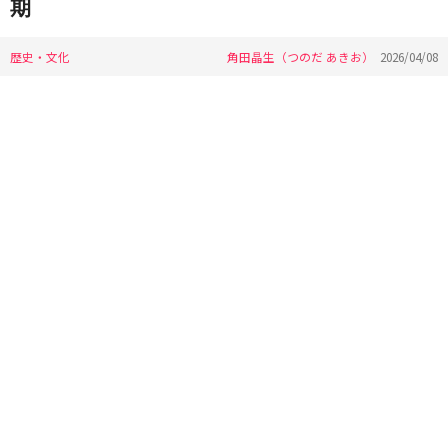
期
歴史・文化
角田晶生（つのだ あきお）
2026/04/08