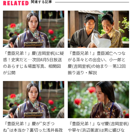
関連する記事
RELATED
「豊臣兄弟！」慶(吉岡里帆)に疑
『豊臣兄弟！』豊臣滅亡へつな
惑！史実だと…次回4月5日放送
がる茶々との出会い、小一郎と
のあらすじ＆場面写真、相関図
慶(吉岡里帆)の始まり…第12回
が公開
振り返り・解説
『豊臣兄弟！』慶が“女ぎつ
『豊臣兄弟！』なぜ慶(吉岡里帆)
ね”は本当か？裏切った浅井長政
や寧々(浜辺美波)は男に媚びな