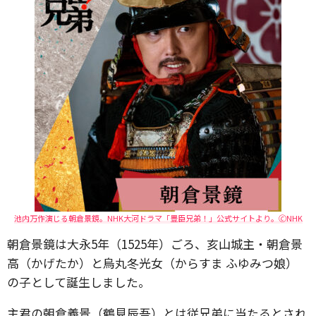
池内万作演じる朝倉景鏡。NHK大河ドラマ「豊臣兄弟！」公式サイトより。🄫NHK
朝倉景鏡は大永5年（1525年）ごろ、亥山城主・朝倉景
高（かげたか）と烏丸冬光女（からすま ふゆみつ娘）
の子として誕生しました。
主君の朝倉義景（鶴見辰吾）とは従兄弟に当たるとされ