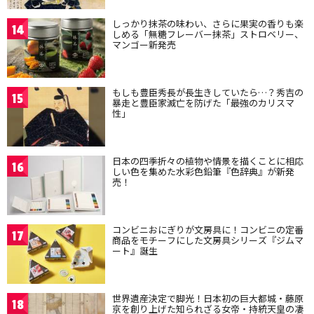
しっかり抹茶の味わい、さらに果実の香りも楽
14
しめる「無糖フレーバー抹茶」ストロベリー、
マンゴー新発売
もしも豊臣秀長が長生きしていたら…？秀吉の
15
暴走と豊臣家滅亡を防げた「最強のカリスマ
性」
日本の四季折々の植物や情景を描くことに相応
16
しい色を集めた水彩色鉛筆『色辞典』が新発
売！
コンビニおにぎりが文房具に！コンビニの定番
17
商品をモチーフにした文房具シリーズ『ジムマ
ート』誕生
世界遺産決定で脚光！日本初の巨大都城・藤原
18
京を創り上げた知られざる女帝・持統天皇の凄