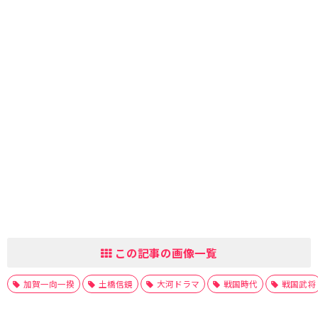
この記事の画像一覧
加賀一向一揆
土橋信鏡
大河ドラマ
戦国時代
戦国武将