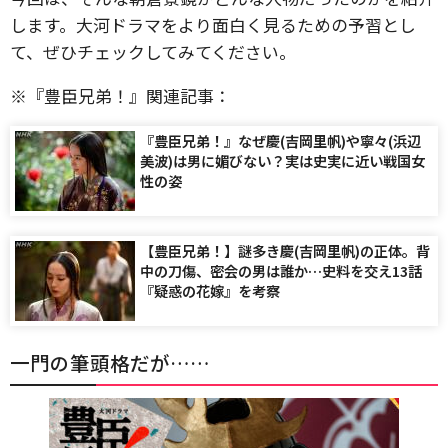
します。大河ドラマをより面白く見るための予習とし
て、ぜひチェックしてみてください。
※『豊臣兄弟！』関連記事：
『豊臣兄弟！』なぜ慶(吉岡里帆)や寧々(浜辺
美波)は男に媚びない？実は史実に近い戦国女
性の姿
【豊臣兄弟！】謎多き慶(吉岡里帆)の正体。背
中の刀傷、密会の男は誰か…史料を交え13話
『疑惑の花嫁』を考察
一門の筆頭格だが……