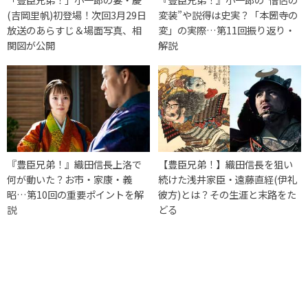
(吉岡里帆)初登場！次回3月29日
変装”や説得は史実？「本圀寺の
放送のあらすじ＆場面写真、相
変」の実際…第11回振り返り・
関図が公開
解説
『豊臣兄弟！』織田信長上洛で
【豊臣兄弟！】織田信長を狙い
何が動いた？お市・家康・義
続けた浅井家臣・遠藤直経(伊礼
昭…第10回の重要ポイントを解
彼方)とは？その生涯と末路をた
説
どる