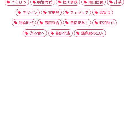
べらぼう
明治時代
徳川家康
織田信長
抹茶
デザイン
文房具
フィギュア
展覧会
鎌倉時代
豊臣秀吉
豊臣兄弟！
昭和時代
光る君へ
葛飾北斎
鎌倉殿の13人