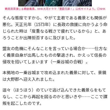
鶴見辰吾演じる朝倉義景。NHK大河ドラマ「豊臣兄弟！」公式サイトより。🄫NHK
そんな態度ですから、やがて主君である義景とも関係が
悪化。天正元年（1573年）に長政の救援に向かうよう命
じられた時は「度重なる戦さで疲れているから」と、あ
ろうことか出陣拒否するに及びました。
盟友の危機にそんなことを言っている場合か……仕方な
く義景自身が出馬したものの撃退され、かえって信長の
侵攻を招いてしまいます（一乗谷城の合戦）。
本拠地の一乗谷城まで攻め込まれた義景に対して、景鏡
は大野郡へ迎え入れました。
這々（ほうほう）のていで逃げ込んできた義景らをもて
なし、ここから再起を図るのかと思いきや……ここで謀
叛を起こしたのです。