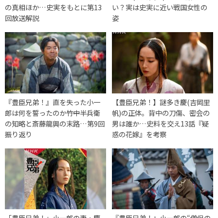
の真相ほか…史実をもとに第13
い？実は史実に近い戦国女性の
回放送解説
姿
『豊臣兄弟！』直を失った小一
【豊臣兄弟！】謎多き慶(吉岡里
郎は何を誓ったのか――竹中半兵衛
帆)の正体。背中の刀傷、密会の
の知略と斎藤龍興の末路…第9回
男は誰か…史料を交え13話『疑
振り返り
惑の花嫁』を考察
「豊臣兄弟！」小一郎の妻・慶
『豊臣兄弟！』小一郎の“僧侶の