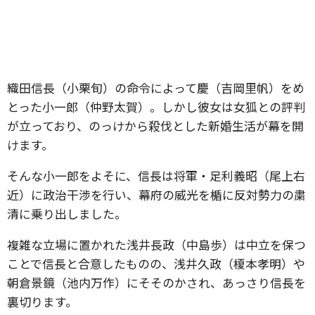
織田信長（小栗旬）の命令によって慶（吉岡里帆）をめ
とった小一郎（仲野太賀）。しかし彼女は女狐との評判
が立っており、のっけから殺伐とした新婚生活が幕を開
けます。
そんな小一郎をよそに、信長は将軍・足利義昭（尾上右
近）に政治干渉を行い、幕府の威光を楯に反対勢力の粛
清に乗り出しました。
複雑な立場に置かれた浅井長政（中島歩）は中立を保つ
ことで信長と合意したものの、浅井久政（榎本孝明）や
朝倉景鏡（池内万作）にそそのかされ、あっさり信長を
裏切ります。