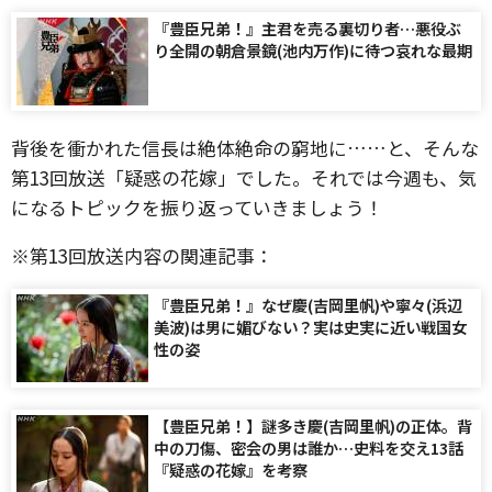
『豊臣兄弟！』主君を売る裏切り者…悪役ぶ
り全開の朝倉景鏡(池内万作)に待つ哀れな最期
背後を衝かれた信長は絶体絶命の窮地に……と、そんな
第13回放送「疑惑の花嫁」でした。それでは今週も、気
になるトピックを振り返っていきましょう！
※第13回放送内容の関連記事：
『豊臣兄弟！』なぜ慶(吉岡里帆)や寧々(浜辺
美波)は男に媚びない？実は史実に近い戦国女
性の姿
【豊臣兄弟！】謎多き慶(吉岡里帆)の正体。背
中の刀傷、密会の男は誰か…史料を交え13話
『疑惑の花嫁』を考察