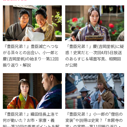
『豊臣兄弟！』豊臣滅亡へつな
「豊臣兄弟！」慶(吉岡里帆)に疑
がる茶々との出会い、小一郎と
惑！史実だと…次回4月5日放送
慶(吉岡里帆)の始まり…第12回
のあらすじ＆場面写真、相関図
振り返り・解説
が公開
『豊臣兄弟！』織田信長上洛で
『豊臣兄弟！』小一郎の“僧侶の
何が動いた？お市・家康・義
変装”や説得は史実？「本圀寺の
昭…第10回の重要ポイントを解
変」の実際…第11回振り返り・