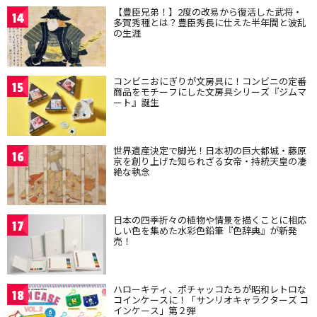
【豊臣兄弟！】2度の改易から復活した武将・
14
多賀秀種とは？豊臣秀長に仕えた半年間と波乱
の生涯
コンビニおにぎりが文房具に！コンビニの定番
15
商品をモチーフにした文房具シリーズ『ジムマ
ート』誕生
世界遺産決定で脚光！日本初の巨大都城・藤原
16
京を創り上げた知られざる女帝・持統天皇の凄
絶な執念
日本の四季折々の植物や情景を描くことに相応
17
しい色を集めた水彩色鉛筆『色辞典』が新発
売！
ハローキティ、ポチャッコたちが昭和レトロな
18
コインケースに！「サンリオキャラクターズ コ
インケース」第２弾