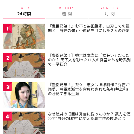
DAILY
WEEKLY
MONTHLY
24時間
週 間
月 間
『豊臣兄弟！』お市と柴田勝家、自刃しての最
1
期と「辞世の句」…運命を共にした２人の悲劇
【豊臣兄弟！】秀吉は本当に「女狂い」だった
2
のか？ 天下人を彩った11人の側室たちを時系列
で一挙紹介
『豊臣兄弟！』茶々＝悪女はほぼ創作？秀吉が
3
溺愛、豊臣家滅亡を背負わされた茶々(井上和)
の壮絶すぎる生涯
なぜ浅井の旧臣は秀吉に従ったのか？ 武力を使
4
わず“自分の味方”に変えた裏工作の技法とは