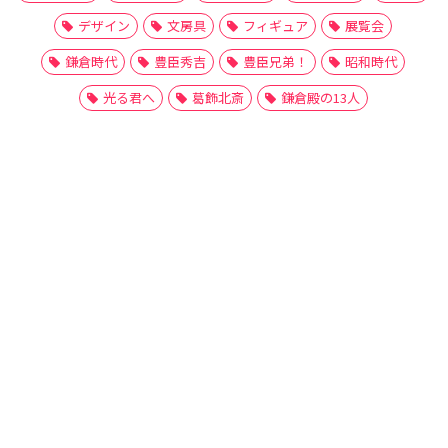
デザイン
文房具
フィギュア
展覧会
鎌倉時代
豊臣秀吉
豊臣兄弟！
昭和時代
光る君へ
葛飾北斎
鎌倉殿の13人