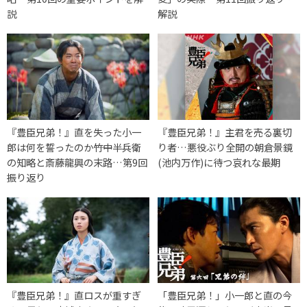
説
解説
『豊臣兄弟！』直を失った小一
『豊臣兄弟！』主君を売る裏切
郎は何を誓ったのか――竹中半兵衛
り者…悪役ぶり全開の朝倉景鏡
の知略と斎藤龍興の末路…第9回
(池内万作)に待つ哀れな最期
振り返り
『豊臣兄弟！』直ロスが重すぎ
「豊臣兄弟！」小一郎と直の今