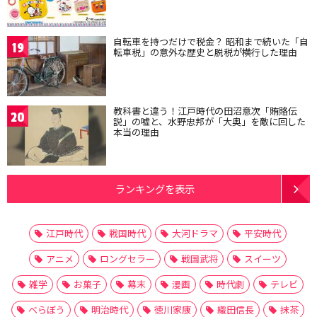
自転車を持つだけで税金？ 昭和まで続いた「自
19
転車税」の意外な歴史と脱税が横行した理由
教科書と違う！江戸時代の田沼意次「賄賂伝
20
説」の嘘と、水野忠邦が「大奥」を敵に回した
本当の理由
ランキングを表示
江戸時代
戦国時代
大河ドラマ
平安時代
アニメ
ロングセラー
戦国武将
スイーツ
雑学
お菓子
幕末
漫画
時代劇
テレビ
べらぼう
明治時代
徳川家康
織田信長
抹茶