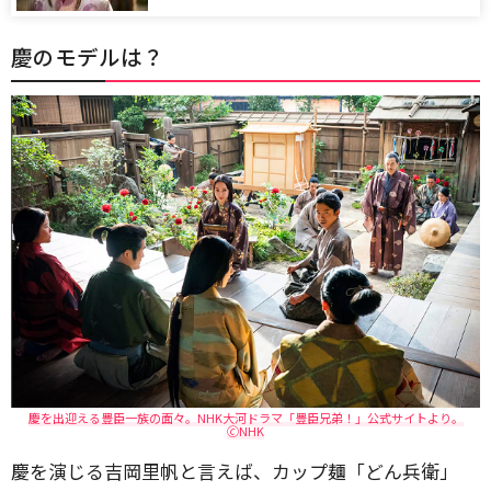
慶のモデルは？
慶を出迎える豊臣一族の面々。NHK大河ドラマ「豊臣兄弟！」公式サイトより。
🄫NHK
慶を演じる吉岡里帆と言えば、カップ麺「どん兵衛」