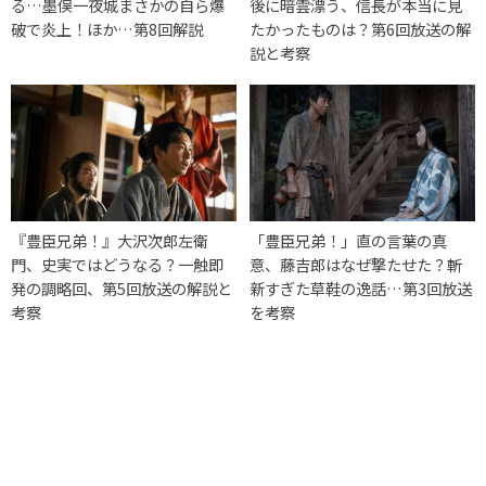
る…墨俣一夜城まさかの自ら爆
後に暗雲漂う、信長が本当に見
破で炎上！ほか…第8回解説
たかったものは？第6回放送の解
説と考察
『豊臣兄弟！』大沢次郎左衛
「豊臣兄弟！」直の言葉の真
門、史実ではどうなる？一触即
意、藤吉郎はなぜ撃たせた？斬
発の調略回、第5回放送の解説と
新すぎた草鞋の逸話…第3回放送
考察
を考察