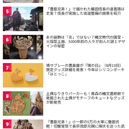
『豊臣兄弟！』で描かれた織田信長の道普請は
5
史実？信長が実施した街道整備の施策を紹介
あの装飾は「炎」ではない？縄文時代の国宝・
6
火焔型土器、5000年前の人々が刻んだ謎とデザ
インの秘密
鳩サブレーの豊島屋が『鳩の日』（8月10日）
7
限定グッズ詳細を発表！今年はシリコンポーチ
「はとっこ」
土偶なりきりパーカーも！青森の縄文遺跡群で
8
発掘された土偶がモチーフのキュートなグッズ
が新発売
『豊臣兄弟！』小一郎の5万の大軍に徹底抗
9
戦！切腹覚悟で長宗我部元親に降伏を迫った武