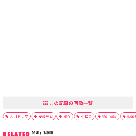
この記事の画像一覧
大河ドラマ
安藤守就
寧々
小松菜
徳川家康
戦国
関連する記事
RELATED