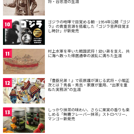
将・谷忠澄の生涯
ゴジラの咆哮で目覚める朝…1954年公開『ゴジ
10
ラ』の貴重音源を搭載した「ゴジラ音声目覚ま
し時計」が新発売
村上水軍を率いた戦国武将！幼い弟を支え、共
11
に海へ散った得居通幸の波乱に満ちた生涯
『豊臣兄弟！』で萩原護が演じる武将・小堀正
12
次とは？秀長・秀吉・家康が重用、“出家を重
ねた実務派”の生涯
しっかり抹茶の味わい、さらに果実の香りも楽
13
しめる「無糖フレーバー抹茶」ストロベリー、
マンゴー新発売