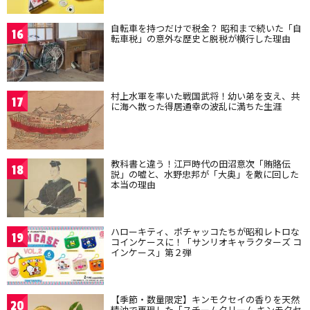
自転車を持つだけで税金？ 昭和まで続いた「自
16
転車税」の意外な歴史と脱税が横行した理由
村上水軍を率いた戦国武将！幼い弟を支え、共
17
に海へ散った得居通幸の波乱に満ちた生涯
教科書と違う！江戸時代の田沼意次「賄賂伝
18
説」の嘘と、水野忠邦が「大奥」を敵に回した
本当の理由
ハローキティ、ポチャッコたちが昭和レトロな
19
コインケースに！「サンリオキャラクターズ コ
インケース」第２弾
【季節・数量限定】キンモクセイの香りを天然
20
精油で再現した「スチームクリーム キンモクセ