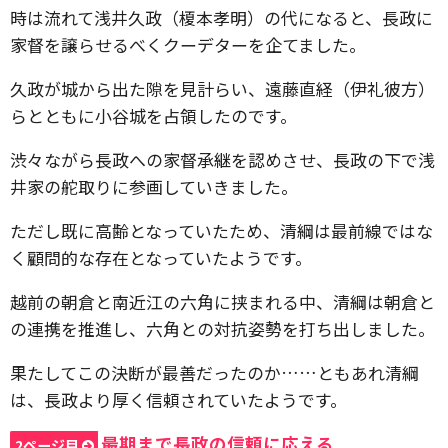
時は流れて浅井久政（榎本孝明）の代になると、長政に
家督を譲らせるべくクーデターを企てました。
久政が城から出た隙を見計らい、遠藤直経（伊礼彼方）
らとともに小谷城を占領したのです。
渋々ながら長政への家督承継を認めさせ、長政の下で浅
井家の舵取りに参画していきました。
ただし既に高齢となっていたため、清綱は最前線ではな
く顧問的な存在となっていたようです。
越前の朝倉と南近江の六角に挟まれる中、清綱は朝倉と
の連携を推進し、六角との対抗姿勢を打ち出しました。
果たしてこの決断が最善だったのか……ともあれ清綱
は、長政より厚く信頼されていたようです。
最期まで長政の信頼に応える
2ページ目