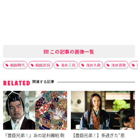
この記事の画像一覧
戦国時代
戦国武将
浅井三将
浅井久政
浅井亮政
関連する記事
RELATED
『豊臣兄弟！』あの足利義昭 側
【豊臣兄弟！】多過ぎた“悲