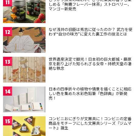
11
しめる「無糖フレーバー抹茶」ストロベリー、
マンゴー新発売
なぜ浅井の旧臣は秀吉に従ったのか？ 武力を使
12
わず“自分の味方”に変えた裏工作の技法とは
世界遺産決定で脚光！日本初の巨大都城・藤原
13
京を創り上げた知られざる女帝・持統天皇の凄
絶な執念
日本の四季折々の植物や情景を描くことに相応
14
しい色を集めた水彩色鉛筆『色辞典』が新発
売！
コンビニおにぎりが文房具に！コンビニの定番
15
商品をモチーフにした文房具シリーズ『ジムマ
ート』誕生