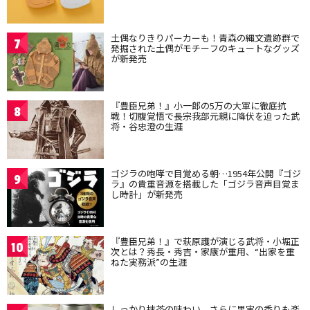
土偶なりきりパーカーも！青森の縄文遺跡群で
7
発掘された土偶がモチーフのキュートなグッズ
が新発売
『豊臣兄弟！』小一郎の5万の大軍に徹底抗
8
戦！切腹覚悟で長宗我部元親に降伏を迫った武
将・谷忠澄の生涯
ゴジラの咆哮で目覚める朝…1954年公開『ゴジ
9
ラ』の貴重音源を搭載した「ゴジラ音声目覚ま
し時計」が新発売
『豊臣兄弟！』で萩原護が演じる武将・小堀正
10
次とは？秀長・秀吉・家康が重用、“出家を重
ねた実務派”の生涯
しっかり抹茶の味わい、さらに果実の香りも楽