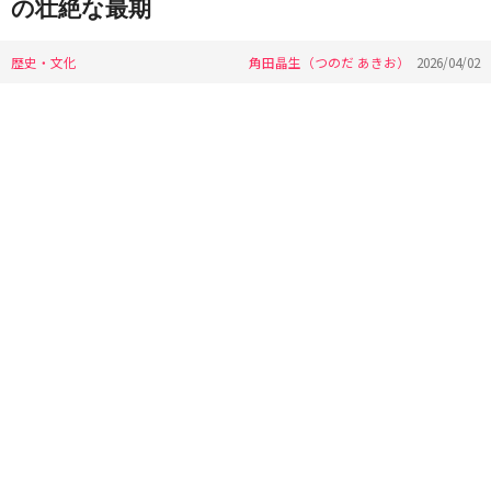
の壮絶な最期
歴史・文化
角田晶生（つのだ あきお）
2026/04/02