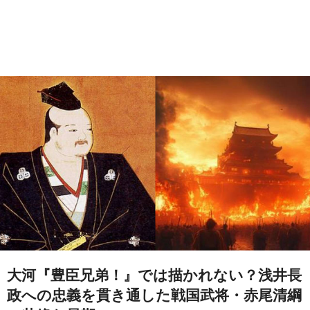
大河『豊臣兄弟！』では描かれない？浅井長
政への忠義を貫き通した戦国武将・赤尾清綱