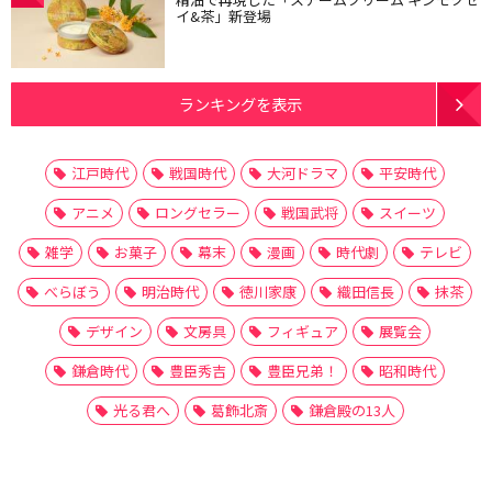
イ&茶」新登場
ランキングを表示
江戸時代
戦国時代
大河ドラマ
平安時代
アニメ
ロングセラー
戦国武将
スイーツ
雑学
お菓子
幕末
漫画
時代劇
テレビ
べらぼう
明治時代
徳川家康
織田信長
抹茶
デザイン
文房具
フィギュア
展覧会
鎌倉時代
豊臣秀吉
豊臣兄弟！
昭和時代
光る君へ
葛飾北斎
鎌倉殿の13人