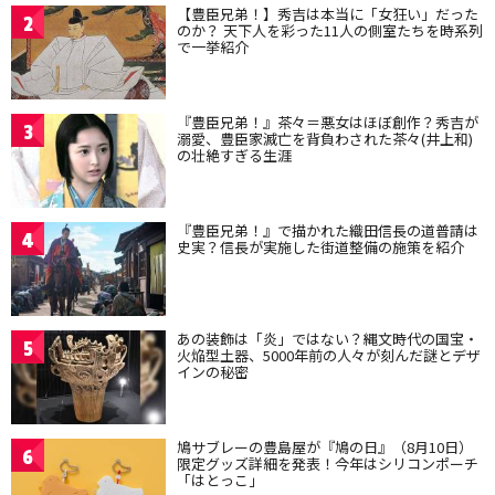
【豊臣兄弟！】秀吉は本当に「女狂い」だった
2
のか？ 天下人を彩った11人の側室たちを時系列
で一挙紹介
『豊臣兄弟！』茶々＝悪女はほぼ創作？秀吉が
3
溺愛、豊臣家滅亡を背負わされた茶々(井上和)
の壮絶すぎる生涯
『豊臣兄弟！』で描かれた織田信長の道普請は
4
史実？信長が実施した街道整備の施策を紹介
あの装飾は「炎」ではない？縄文時代の国宝・
5
火焔型土器、5000年前の人々が刻んだ謎とデザ
インの秘密
鳩サブレーの豊島屋が『鳩の日』（8月10日）
6
限定グッズ詳細を発表！今年はシリコンポーチ
「はとっこ」