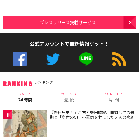
プレスリリース掲載サービス
公式アカウントで最新情報ゲット！
ランキング
RANKING
DAILY
WEEKLY
MONTHLY
24時間
週 間
月 間
『豊臣兄弟！』お市と柴田勝家、自刃しての最
1
期と「辞世の句」…運命を共にした２人の悲劇