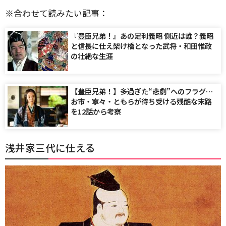
※合わせて読みたい記事：
『豊臣兄弟！』あの足利義昭 側近は誰？義昭
と信長に仕え架け橋となった武将・和田惟政
の壮絶な生涯
【豊臣兄弟！】多過ぎた“悲劇”へのフラグ…
お市・寧々・ともらが待ち受ける残酷な末路
を12話から考察
浅井家三代に仕える