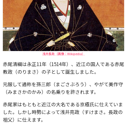
浅井長政（画像：Wikipedia）
赤尾清綱は永正11年（1514年）、近江の国人である赤尾
教政（のりまさ）の子として誕生しました。
元服して通称を孫三郎（まごさぶろう）、やがて美作守
（みまさかのかみ）の名乗りを許されます。
赤尾家はもともと近江の大名である京極氏に仕えていま
した。しかし時勢によって浅井亮政（すけまさ。長政の
祖父）に仕えます。