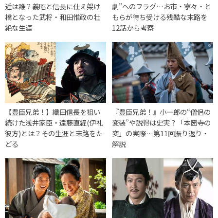
近は誰？義昭と信長に仕え架け
劇”へのフラグ…お市・寧々・と
橋となった武将・和田惟政の壮
もらが待ち受ける残酷な末路を
絶な生涯
12話から考察
【豊臣兄弟！】織田信長を狙い
『豊臣兄弟！』小一郎の“僧侶の
続けた浅井家臣・遠藤直経(伊礼
変装”や説得は史実？「本圀寺の
彼方)とは？その生涯と末路をた
変」の実際…第11回振り返り・
どる
解説