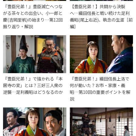
『豊臣兄弟！』豊臣滅亡へつな
【豊臣兄弟！】共闘から決裂
がる茶々との出会い、小一郎と
へ…織田信長と戦い続けた足利
慶(吉岡里帆)の始まり…第12回
義昭(尾上右近)、執念の生涯［前
振り返り・解説
編］
『豊臣兄弟！』で描かれる「本
『豊臣兄弟！』織田信長上洛で
圀寺の変」とは？三好三人衆の
何が動いた？お市・家康・義
逆襲…足利義昭はどうなるのか
昭…第10回の重要ポイントを解
説