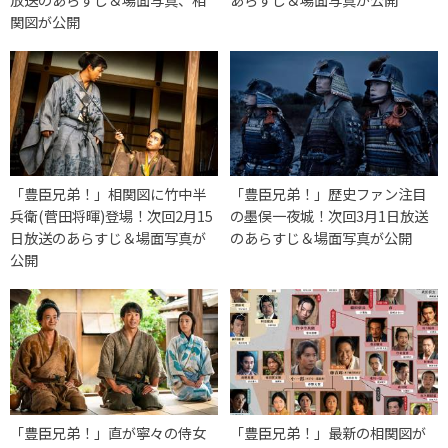
関図が公開
「豊臣兄弟！」相関図に竹中半
「豊臣兄弟！」歴史ファン注目
兵衛(菅田将暉)登場！次回2月15
の墨俣一夜城！次回3月1日放送
日放送のあらすじ＆場面写真が
のあらすじ＆場面写真が公開
公開
「豊臣兄弟！」直が寧々の侍女
「豊臣兄弟！」最新の相関図が