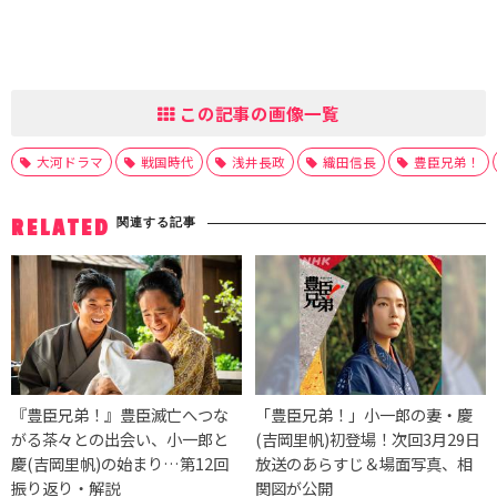
この記事の画像一覧
大河ドラマ
戦国時代
浅井長政
織田信長
豊臣兄弟！
関連する記事
RELATED
『豊臣兄弟！』豊臣滅亡へつな
「豊臣兄弟！」小一郎の妻・慶
がる茶々との出会い、小一郎と
(吉岡里帆)初登場！次回3月29日
慶(吉岡里帆)の始まり…第12回
放送のあらすじ＆場面写真、相
振り返り・解説
関図が公開