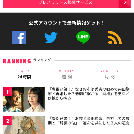
プレスリリース掲載サービス
公式アカウントで最新情報ゲット！
ランキング
RANKING
DAILY
WEEKLY
MONTHLY
24時間
週 間
月 間
『豊臣兄弟！』なぜお市は秀吉の勧めで柴田勝
1
家と再婚した？悲劇に繋がる「真相」を史料と
伏線から探る
『豊臣兄弟！』お市と柴田勝家、自刃しての最
2
期と「辞世の句」…運命を共にした２人の悲劇