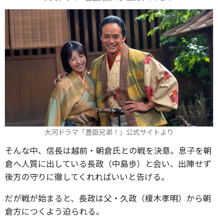
大河ドラマ「豊臣兄弟！」公式サイトより
そんな中、信長は越前・朝倉氏との戦を決意。息子を朝
倉へ人質に出している長政（中島歩）と会い、出陣せず
後方の守りに徹してくれればいいと告げる。
だが戦が始まると、長政は父・久政（榎木孝明）から朝
倉方につくよう迫られる。