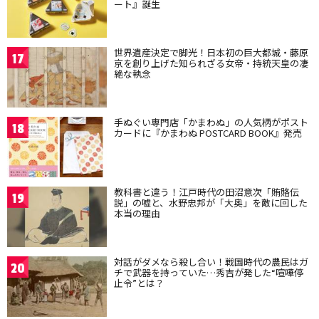
ート』誕生
世界遺産決定で脚光！日本初の巨大都城・藤原
17
京を創り上げた知られざる女帝・持統天皇の凄
絶な執念
手ぬぐい専門店「かまわぬ」の人気柄がポスト
18
カードに『かまわぬ POSTCARD BOOK』発売
教科書と違う！江戸時代の田沼意次「賄賂伝
19
説」の嘘と、水野忠邦が「大奥」を敵に回した
本当の理由
対話がダメなら殺し合い！戦国時代の農民はガ
20
チで武器を持っていた…秀吉が発した“喧嘩停
止令”とは？