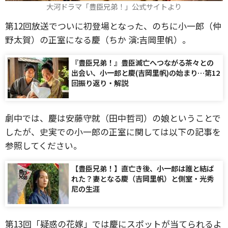
大河ドラマ「豊臣兄弟！」公式サイトより
第12回放送でついに初登場となった、のちに小一郎（仲
野太賀）の正室になる慶（ちか 演:吉岡里帆）。
『豊臣兄弟！』豊臣滅亡へつながる茶々との
出会い、小一郎と慶(吉岡里帆)の始まり…第12
回振り返り・解説
劇中では、慶は安藤守就（田中哲司）の娘ということで
したが、史実での小一郎の正室に関しては以下の記事を
参照してください。
【豊臣兄弟！】直亡き後、小一郎は誰と結ば
れた？妻となる慶（吉岡里帆）と側室・光秀
尼の生涯
第13回「疑惑の花嫁」では慶にスポットが当てられるよ