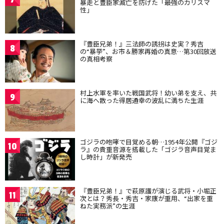
暴走と豊臣家滅亡を防げた「最強のカリスマ
性」
『豊臣兄弟！』三法師の誘拐は史実？秀吉
8
の“暴挙”、お市＆勝家再婚の真意…第30回放送
の真相考察
村上水軍を率いた戦国武将！幼い弟を支え、共
9
に海へ散った得居通幸の波乱に満ちた生涯
ゴジラの咆哮で目覚める朝…1954年公開『ゴジ
10
ラ』の貴重音源を搭載した「ゴジラ音声目覚ま
し時計」が新発売
『豊臣兄弟！』で萩原護が演じる武将・小堀正
11
次とは？秀長・秀吉・家康が重用、“出家を重
ねた実務派”の生涯