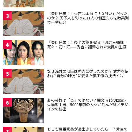
【豊臣兄弟！】秀吉は本当に「女狂い」だった
3
のか？ 天下人を彩った11人の側室たちを時系列
で一挙紹介
『豊臣兄弟！』後半の鍵を握る「浅井三姉妹」
4
茶々・初・江——秀吉に翻弄された波乱の生涯
なぜ浅井の旧臣は秀吉に従ったのか？ 武力を使
5
わず“自分の味方”に変えた裏工作の技法とは
あの装飾は「炎」ではない？縄文時代の国宝・
6
火焔型土器、5000年前の人々が刻んだ謎とデザ
インの秘密
もしも豊臣秀長が長生きしていたら…？秀吉の
7