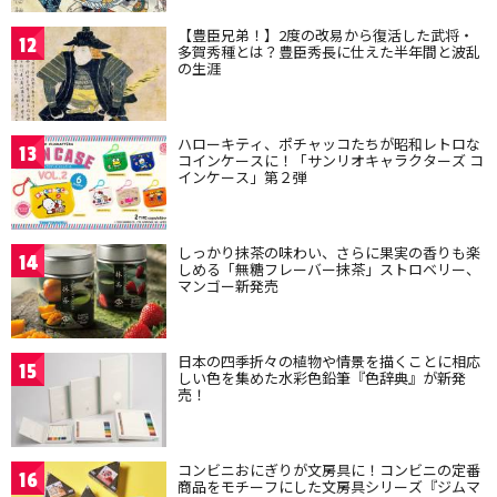
【豊臣兄弟！】2度の改易から復活した武将・
12
多賀秀種とは？豊臣秀長に仕えた半年間と波乱
の生涯
ハローキティ、ポチャッコたちが昭和レトロな
13
コインケースに！「サンリオキャラクターズ コ
インケース」第２弾
しっかり抹茶の味わい、さらに果実の香りも楽
14
しめる「無糖フレーバー抹茶」ストロベリー、
マンゴー新発売
日本の四季折々の植物や情景を描くことに相応
15
しい色を集めた水彩色鉛筆『色辞典』が新発
売！
コンビニおにぎりが文房具に！コンビニの定番
16
商品をモチーフにした文房具シリーズ『ジムマ