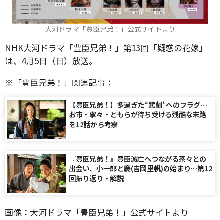
大河ドラマ「豊臣兄弟！」公式サイトより
NHK大河ドラマ「豊臣兄弟！」第13回「疑惑の花嫁」
は、4月5日（日）放送。
※「豊臣兄弟！」関連記事：
【豊臣兄弟！】多過ぎた“悲劇”へのフラグ…
お市・寧々・ともらが待ち受ける残酷な末路
を12話から考察
『豊臣兄弟！』豊臣滅亡へつながる茶々との
出会い、小一郎と慶(吉岡里帆)の始まり…第12
回振り返り・解説
画像：大河ドラマ「豊臣兄弟！」公式サイトより