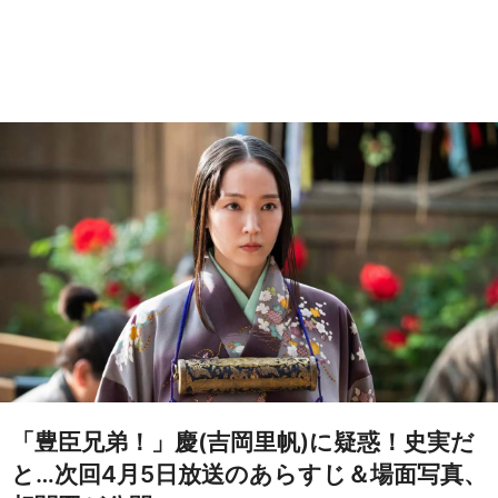
「豊臣兄弟！」慶(吉岡里帆)に疑惑！史実だ
と…次回4月5日放送のあらすじ＆場面写真、