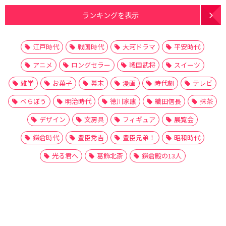
ランキングを表示
江戸時代
戦国時代
大河ドラマ
平安時代
アニメ
ロングセラー
戦国武将
スイーツ
雑学
お菓子
幕末
漫画
時代劇
テレビ
べらぼう
明治時代
徳川家康
織田信長
抹茶
デザイン
文房具
フィギュア
展覧会
鎌倉時代
豊臣秀吉
豊臣兄弟！
昭和時代
光る君へ
葛飾北斎
鎌倉殿の13人