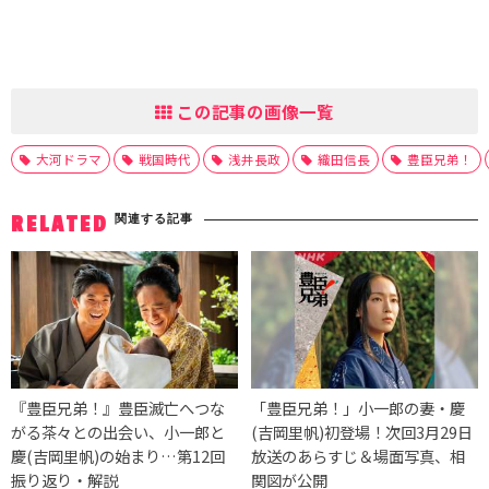
この記事の画像一覧
大河ドラマ
戦国時代
浅井長政
織田信長
豊臣兄弟！
関連する記事
RELATED
『豊臣兄弟！』豊臣滅亡へつな
「豊臣兄弟！」小一郎の妻・慶
がる茶々との出会い、小一郎と
(吉岡里帆)初登場！次回3月29日
慶(吉岡里帆)の始まり…第12回
放送のあらすじ＆場面写真、相
振り返り・解説
関図が公開