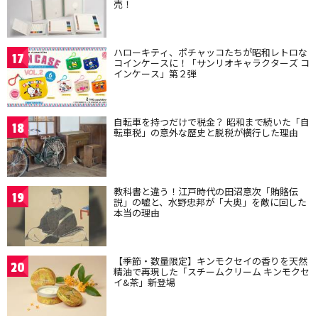
売！
ハローキティ、ポチャッコたちが昭和レトロな
17
コインケースに！「サンリオキャラクターズ コ
インケース」第２弾
自転車を持つだけで税金？ 昭和まで続いた「自
18
転車税」の意外な歴史と脱税が横行した理由
教科書と違う！江戸時代の田沼意次「賄賂伝
19
説」の嘘と、水野忠邦が「大奥」を敵に回した
本当の理由
【季節・数量限定】キンモクセイの香りを天然
20
精油で再現した「スチームクリーム キンモクセ
イ&茶」新登場