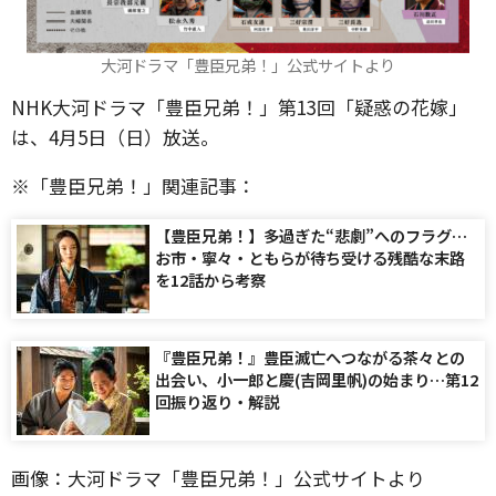
大河ドラマ「豊臣兄弟！」公式サイトより
NHK大河ドラマ「豊臣兄弟！」第13回「疑惑の花嫁」
は、4月5日（日）放送。
※「豊臣兄弟！」関連記事：
【豊臣兄弟！】多過ぎた“悲劇”へのフラグ…
お市・寧々・ともらが待ち受ける残酷な末路
を12話から考察
『豊臣兄弟！』豊臣滅亡へつながる茶々との
出会い、小一郎と慶(吉岡里帆)の始まり…第12
回振り返り・解説
画像：大河ドラマ「豊臣兄弟！」公式サイトより