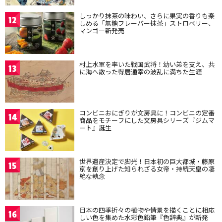
しっかり抹茶の味わい、さらに果実の香りも楽
12
しめる「無糖フレーバー抹茶」ストロベリー、
マンゴー新発売
村上水軍を率いた戦国武将！幼い弟を支え、共
13
に海へ散った得居通幸の波乱に満ちた生涯
コンビニおにぎりが文房具に！コンビニの定番
14
商品をモチーフにした文房具シリーズ『ジムマ
ート』誕生
世界遺産決定で脚光！日本初の巨大都城・藤原
15
京を創り上げた知られざる女帝・持統天皇の凄
絶な執念
日本の四季折々の植物や情景を描くことに相応
16
しい色を集めた水彩色鉛筆『色辞典』が新発