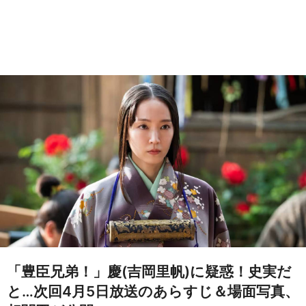
「豊臣兄弟！」慶(吉岡里帆)に疑惑！史実だ
と…次回4月5日放送のあらすじ＆場面写真、