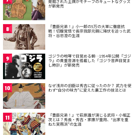
発掘された土偶がモチーフのキュートなグッズ
が新発売
『豊臣兄弟！』小一郎の5万の大軍に徹底抗
8
戦！切腹覚悟で長宗我部元親に降伏を迫った武
将・谷忠澄の生涯
ゴジラの咆哮で目覚める朝…1954年公開『ゴジ
9
ラ』の貴重音源を搭載した「ゴジラ音声目覚ま
し時計」が新発売
なぜ浅井の旧臣は秀吉に従ったのか？ 武力を使
10
わず“自分の味方”に変えた裏工作の技法とは
『豊臣兄弟！』で萩原護が演じる武将・小堀正
11
次とは？秀長・秀吉・家康が重用、“出家を重
ねた実務派”の生涯