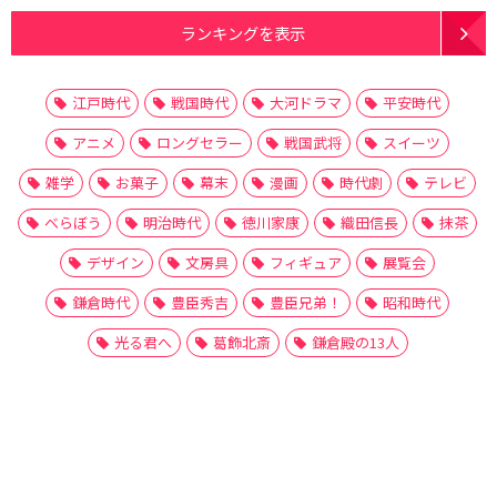
ランキングを表示
江戸時代
戦国時代
大河ドラマ
平安時代
アニメ
ロングセラー
戦国武将
スイーツ
雑学
お菓子
幕末
漫画
時代劇
テレビ
べらぼう
明治時代
徳川家康
織田信長
抹茶
デザイン
文房具
フィギュア
展覧会
鎌倉時代
豊臣秀吉
豊臣兄弟！
昭和時代
光る君へ
葛飾北斎
鎌倉殿の13人