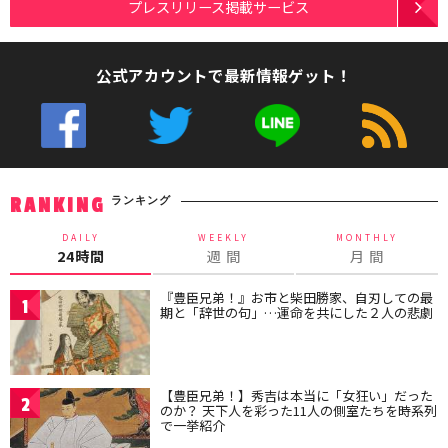
プレスリリース掲載サービス
公式アカウントで最新情報ゲット！
ランキング
RANKING
DAILY
WEEKLY
MONTHLY
24時間
週 間
月 間
『豊臣兄弟！』お市と柴田勝家、自刃しての最
1
期と「辞世の句」…運命を共にした２人の悲劇
【豊臣兄弟！】秀吉は本当に「女狂い」だった
2
のか？ 天下人を彩った11人の側室たちを時系列
で一挙紹介