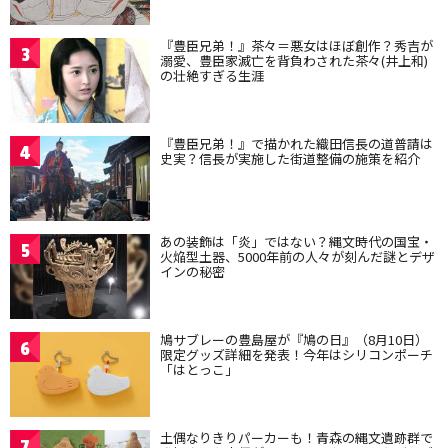
『豊臣兄弟！』茶々＝悪女はほぼ創作？秀吉が
3
溺愛、豊臣家滅亡を背負わされた茶々(井上和)
の壮絶すぎる生涯
『豊臣兄弟！』で描かれた織田信長の道普請は
4
史実？信長が実施した街道整備の施策を紹介
あの装飾は「炎」ではない？縄文時代の国宝・
5
火焔型土器、5000年前の人々が刻んだ謎とデザ
インの秘密
鳩サブレーの豊島屋が『鳩の日』（8月10日）
6
限定グッズ詳細を発表！今年はシリコンポーチ
「はとっこ」
土偶なりきりパーカーも！青森の縄文遺跡群で
7