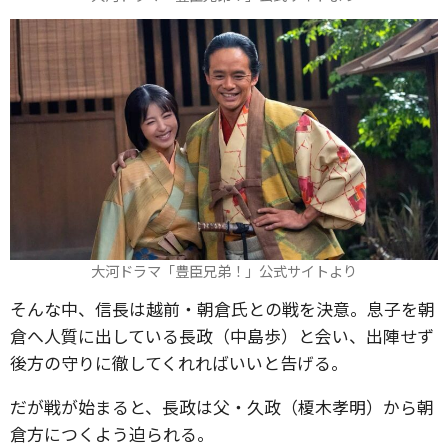
大河ドラマ「豊臣兄弟！」公式サイトより
そんな中、信長は越前・朝倉氏との戦を決意。息子を朝
倉へ人質に出している長政（中島歩）と会い、出陣せず
後方の守りに徹してくれればいいと告げる。
だが戦が始まると、長政は父・久政（榎木孝明）から朝
倉方につくよう迫られる。