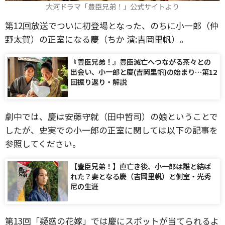
大河ドラマ「豊臣兄弟！」公式サイトより
第12回放送でついに初登場となった、のちに小一郎（仲
野太賀）の正室になる慶（ちか 演:吉岡里帆）。
『豊臣兄弟！』豊臣滅亡へつながる茶々との
出会い、小一郎と慶(吉岡里帆)の始まり…第12
回振り返り・解説
劇中では、慶は安藤守就（田中哲司）の娘ということで
したが、史実での小一郎の正室に関しては以下の記事を
参照してください。
【豊臣兄弟！】直亡き後、小一郎は誰と結ば
れた？妻となる慶（吉岡里帆）と側室・光秀
尼の生涯
第13回「疑惑の花嫁」では慶にスポットが当てられるよ