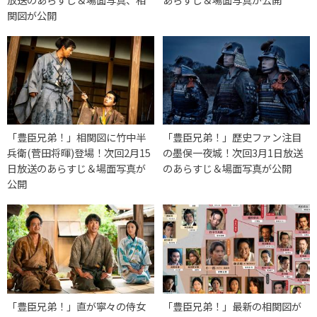
関図が公開
「豊臣兄弟！」相関図に竹中半
「豊臣兄弟！」歴史ファン注目
兵衛(菅田将暉)登場！次回2月15
の墨俣一夜城！次回3月1日放送
日放送のあらすじ＆場面写真が
のあらすじ＆場面写真が公開
公開
「豊臣兄弟！」直が寧々の侍女
「豊臣兄弟！」最新の相関図が