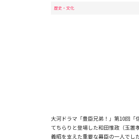
歴史・文化
大河ドラマ「豊臣兄弟！」第10回「
てちらりと登場した和田惟政（玉置
義昭を支えた重要な幕臣の一人でし