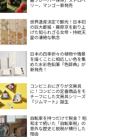
リー、マンゴー新発売
世界遺産決定で脚光！日本初
の巨大都城・藤原京を創り上
げた知られざる女帝・持統天
皇の凄絶な執念
日本の四季折々の植物や情景
を描くことに相応しい色を集
めた水彩色鉛筆『色辞典』が
新発売！
コンビニおにぎりが文房具
に！コンビニの定番商品をモ
チーフにした文房具シリーズ
『ジムマート』誕生
自転車を持つだけで税金？ 昭
和まで続いた「自転車税」の
意外な歴史と脱税が横行した
理由