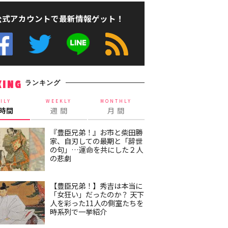
公式アカウントで最新情報ゲット！
ランキング
KING
ILY
WEEKLY
MONTHLY
4時間
週 間
月 間
『豊臣兄弟！』お市と柴田勝
家、自刃しての最期と「辞世
の句」…運命を共にした２人
の悲劇
【豊臣兄弟！】秀吉は本当に
「女狂い」だったのか？ 天下
人を彩った11人の側室たちを
時系列で一挙紹介