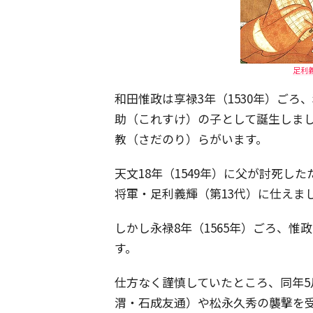
足利義
和田惟政は享禄3年（1530年）ご
助（これすけ）の子として誕生しま
教（さだのり）らがいます。
天文18年（1549年）に父が討死した
将軍・足利義輝（第13代）に仕えま
しかし永禄8年（1565年）ごろ、
す。
仕方なく謹慎していたところ、同年5
渭・石成友通）や松永久秀の襲撃を