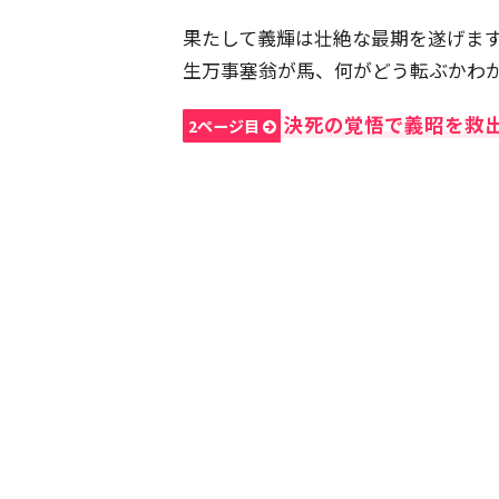
果たして義輝は壮絶な最期を遂げま
生万事塞翁が馬、何がどう転ぶかわ
決死の覚悟で義昭を救
2ページ目