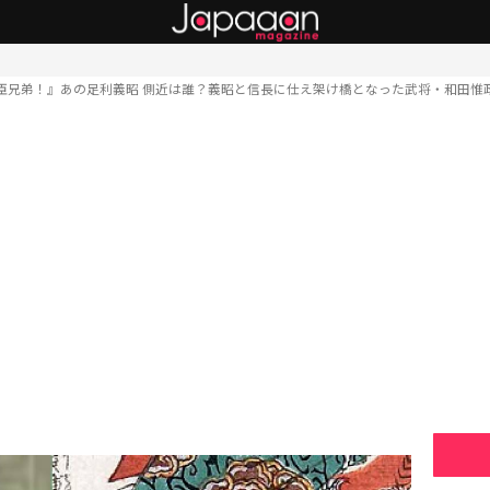
臣兄弟！』あの足利義昭 側近は誰？義昭と信長に仕え架け橋となった武将・和田惟