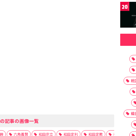
20
戦
織
の記事の画像一覧
興
六角義賢
和田宗立
和田定利
和田定教
和田惟助