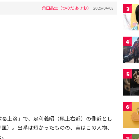
角田晶生（つのだ あきお）
2026/04/03
3
4
5
6
信長上洛」で、足利義昭（尾上右近）の側近とし
孝匡）。出番は短かったものの、実はこの人物、
た。