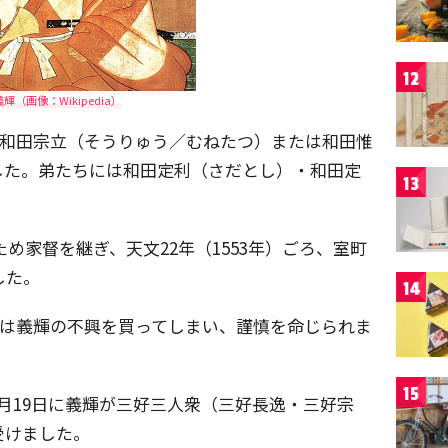
12
輝（画像：Wikipedia）
ろ、和田宗立（そうりゅう／むねたつ）または和田惟
した。弟たちには和田定利（さだとし）・和田定
13
ため家督を継ぎ、天文22年（1553年）ごろ、室町
した。
14
惟政は義輝の不興を買ってしまい、謹慎を命じられま
15
月19日に義輝が三好三人衆（三好長逸・三好宗
受けました。