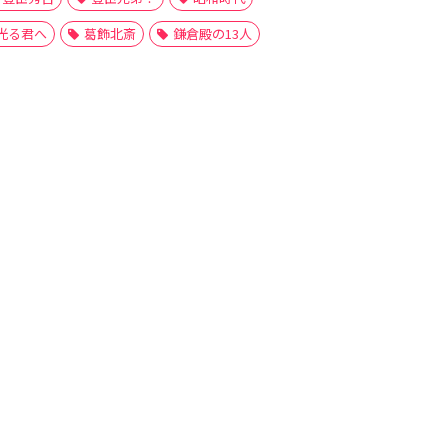
光る君へ
葛飾北斎
鎌倉殿の13人