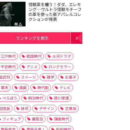
怪獣革を纏う！ダダ、エレキ
ング…ウルトラ怪獣モチーフ
の革を使った新アパレルコレ
クションが発表
ランキングを表示
江戸時代
戦国時代
大河ドラマ
平安時代
アニメ
ロングセラー
国武将
スイーツ
雑学
お菓子
幕末
漫画
時代劇
テレビ
べらぼう
明治時代
徳川家康
田信長
抹茶
デザイン
文房具
フィギュア
展覧会
鎌倉時代
和田惟政
和田惟長
大河ドラマ
戦国時代
戦国武将
斎
豊臣秀吉
豊臣兄弟！
昭和時代