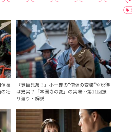
田信長
『豊臣兄弟！』小一郎の“僧侶の変装”や説得
通の壮
は史実？「本圀寺の変」の実際…第11回振
り返り・解説