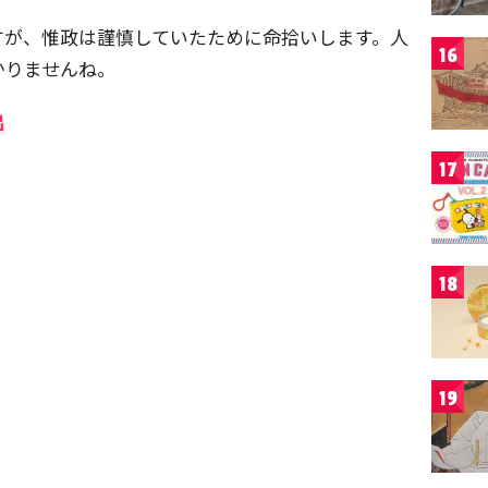
すが、惟政は謹慎していたために命拾いします。人
16
かりませんね。
出
17
18
19