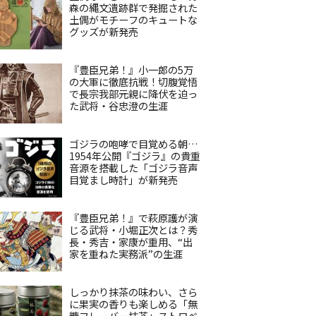
森の縄文遺跡群で発掘された
土偶がモチーフのキュートな
グッズが新発売
『豊臣兄弟！』小一郎の5万
の大軍に徹底抗戦！切腹覚悟
で長宗我部元親に降伏を迫っ
た武将・谷忠澄の生涯
ゴジラの咆哮で目覚める朝…
1954年公開『ゴジラ』の貴重
音源を搭載した「ゴジラ音声
目覚まし時計」が新発売
『豊臣兄弟！』で萩原護が演
じる武将・小堀正次とは？秀
長・秀吉・家康が重用、“出
家を重ねた実務派”の生涯
しっかり抹茶の味わい、さら
に果実の香りも楽しめる「無
糖フレーバー抹茶」ストロベ