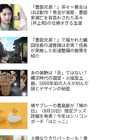
『豊臣兄弟！』茶々＝悪女は
ほぼ創作？秀吉が溺愛、豊臣
家滅亡を背負わされた茶々
(井上和)の壮絶すぎる生涯
『豊臣兄弟！』で描かれた織
田信長の道普請は史実？信長
が実施した街道整備の施策を
紹介
あの装飾は「炎」ではない？
縄文時代の国宝・火焔型土
器、5000年前の人々が刻んだ
謎とデザインの秘密
鳩サブレーの豊島屋が『鳩の
日』（8月10日）限定グッズ
詳細を発表！今年はシリコン
ポーチ「はとっこ」
土偶なりきりパーカーも！青