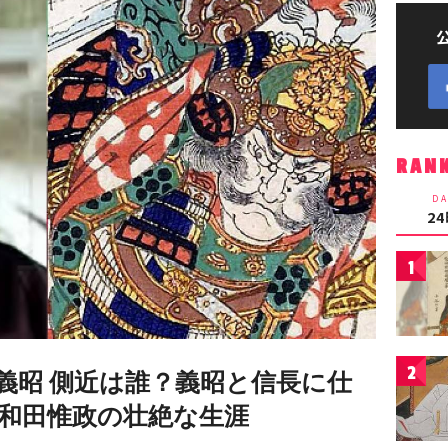
RAN
DA
2
1
2
義昭 側近は誰？義昭と信長に仕
和田惟政の壮絶な生涯