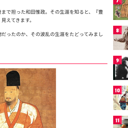
7
役まで担った和田惟政。その生涯を知ると、『豊
く見えてきます。
8
物だったのか、その波乱の生涯をたどってみまし
9
10
11