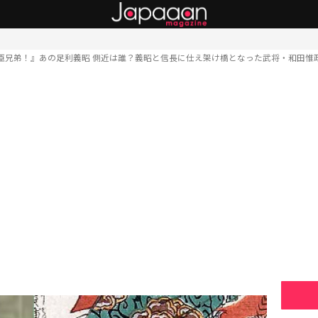
臣兄弟！』あの足利義昭 側近は誰？義昭と信長に仕え架け橋となった武将・和田惟