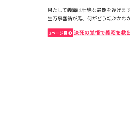
果たして義輝は壮絶な最期を遂げま
生万事塞翁が馬、何がどう転ぶかわ
決死の覚悟で義昭を救
2ページ目