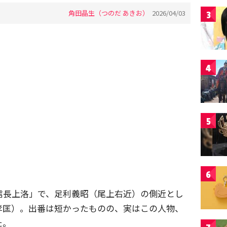
角田晶生（つのだ あきお）
2026/04/03
3
4
5
6
信長上洛」で、足利義昭（尾上右近）の側近とし
孝匡）。出番は短かったものの、実はこの人物、
た。