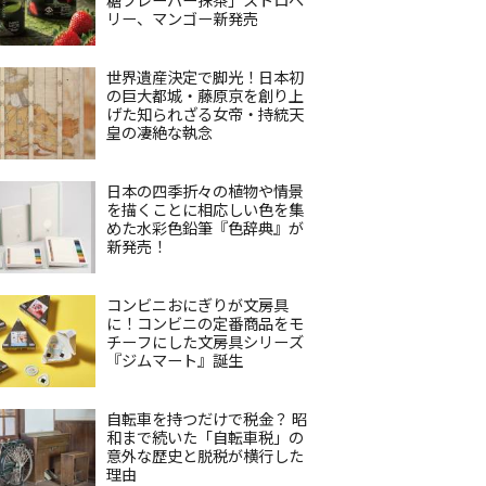
リー、マンゴー新発売
世界遺産決定で脚光！日本初
の巨大都城・藤原京を創り上
げた知られざる女帝・持統天
皇の凄絶な執念
日本の四季折々の植物や情景
を描くことに相応しい色を集
めた水彩色鉛筆『色辞典』が
新発売！
コンビニおにぎりが文房具
に！コンビニの定番商品をモ
チーフにした文房具シリーズ
『ジムマート』誕生
自転車を持つだけで税金？ 昭
和まで続いた「自転車税」の
意外な歴史と脱税が横行した
理由