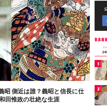
RAN
DA
2
1
2
義昭 側近は誰？義昭と信長に仕
和田惟政の壮絶な生涯