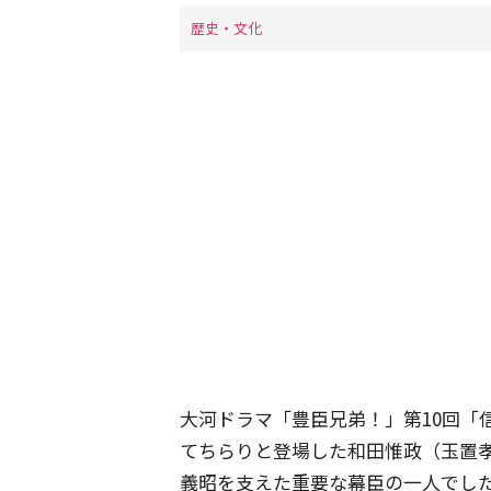
歴史・文化
大河ドラマ「豊臣兄弟！」第10回「
てちらりと登場した和田惟政（玉置
義昭を支えた重要な幕臣の一人でし