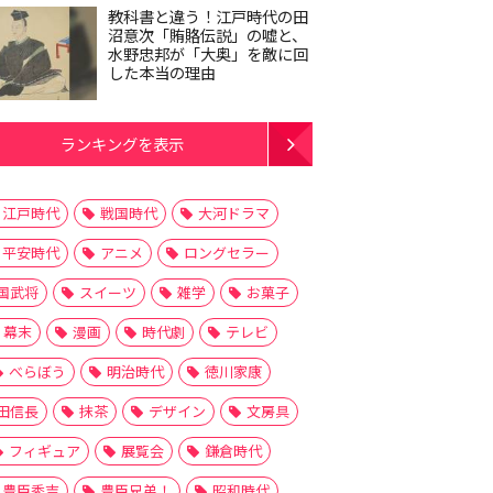
教科書と違う！江戸時代の田
沼意次「賄賂伝説」の嘘と、
水野忠邦が「大奥」を敵に回
した本当の理由
ランキングを表示
江戸時代
戦国時代
大河ドラマ
平安時代
アニメ
ロングセラー
国武将
スイーツ
雑学
お菓子
幕末
漫画
時代劇
テレビ
べらぼう
明治時代
徳川家康
田信長
抹茶
デザイン
文房具
フィギュア
展覧会
鎌倉時代
和田惟政
和田惟長
大河ドラマ
戦国時代
戦国武将
斎
豊臣秀吉
豊臣兄弟！
昭和時代