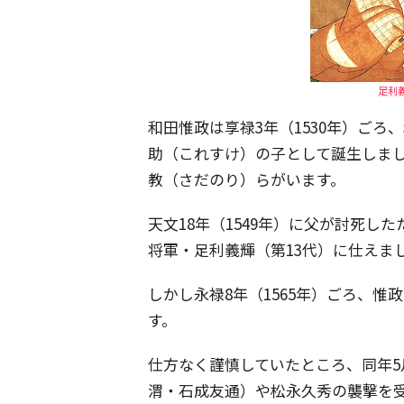
足利義
和田惟政は享禄3年（1530年）ご
助（これすけ）の子として誕生しま
教（さだのり）らがいます。
天文18年（1549年）に父が討死した
将軍・足利義輝（第13代）に仕えま
しかし永禄8年（1565年）ごろ、
す。
仕方なく謹慎していたところ、同年5
渭・石成友通）や松永久秀の襲撃を