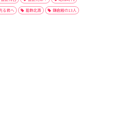
光る君へ
葛飾北斎
鎌倉殿の13人