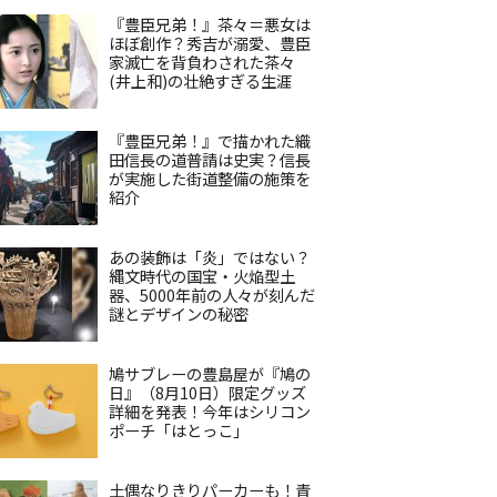
『豊臣兄弟！』茶々＝悪女は
ほぼ創作？秀吉が溺愛、豊臣
家滅亡を背負わされた茶々
(井上和)の壮絶すぎる生涯
『豊臣兄弟！』で描かれた織
田信長の道普請は史実？信長
が実施した街道整備の施策を
紹介
あの装飾は「炎」ではない？
縄文時代の国宝・火焔型土
器、5000年前の人々が刻んだ
謎とデザインの秘密
鳩サブレーの豊島屋が『鳩の
日』（8月10日）限定グッズ
詳細を発表！今年はシリコン
ポーチ「はとっこ」
土偶なりきりパーカーも！青