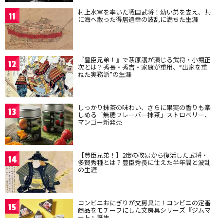
村上水軍を率いた戦国武将！幼い弟を支え、共
11
に海へ散った得居通幸の波乱に満ちた生涯
『豊臣兄弟！』で萩原護が演じる武将・小堀正
12
次とは？秀長・秀吉・家康が重用、“出家を重
ねた実務派”の生涯
しっかり抹茶の味わい、さらに果実の香りも楽
13
しめる「無糖フレーバー抹茶」ストロベリー、
マンゴー新発売
【豊臣兄弟！】2度の改易から復活した武将・
14
多賀秀種とは？豊臣秀長に仕えた半年間と波乱
の生涯
コンビニおにぎりが文房具に！コンビニの定番
15
商品をモチーフにした文房具シリーズ『ジムマ
ート』誕生