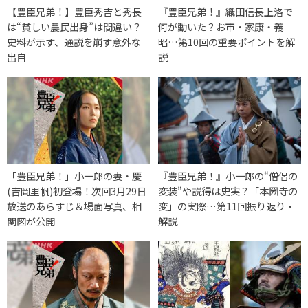
【豊臣兄弟！】豊臣秀吉と秀長
『豊臣兄弟！』織田信長上洛で
は“貧しい農民出身”は間違い？
何が動いた？お市・家康・義
史料が示す、通説を崩す意外な
昭…第10回の重要ポイントを解
出自
説
「豊臣兄弟！」小一郎の妻・慶
『豊臣兄弟！』小一郎の“僧侶の
(吉岡里帆)初登場！次回3月29日
変装”や説得は史実？「本圀寺の
放送のあらすじ＆場面写真、相
変」の実際…第11回振り返り・
関図が公開
解説