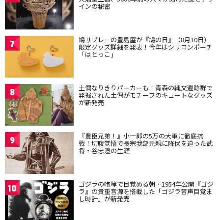
インの秘密
鳩サブレーの豊島屋が『鳩の日』（8月10日）
7
限定グッズ詳細を発表！今年はシリコンポーチ
「はとっこ」
土偶なりきりパーカーも！青森の縄文遺跡群で
8
発掘された土偶がモチーフのキュートなグッズ
が新発売
『豊臣兄弟！』小一郎の5万の大軍に徹底抗
9
戦！切腹覚悟で長宗我部元親に降伏を迫った武
将・谷忠澄の生涯
ゴジラの咆哮で目覚める朝…1954年公開『ゴジ
10
ラ』の貴重音源を搭載した「ゴジラ音声目覚ま
し時計」が新発売