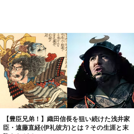
【豊臣兄弟！】織田信長を狙い続けた浅井家
臣・遠藤直経(伊礼彼方)とは？その生涯と末