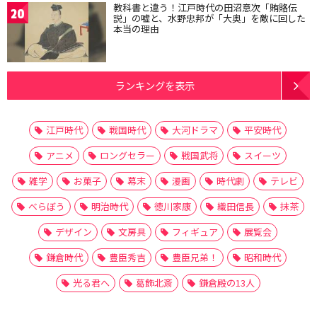
教科書と違う！江戸時代の田沼意次「賄賂伝
20
説」の嘘と、水野忠邦が「大奥」を敵に回した
本当の理由
ランキングを表示
江戸時代
戦国時代
大河ドラマ
平安時代
アニメ
ロングセラー
戦国武将
スイーツ
雑学
お菓子
幕末
漫画
時代劇
テレビ
べらぼう
明治時代
徳川家康
織田信長
抹茶
デザイン
文房具
フィギュア
展覧会
鎌倉時代
豊臣秀吉
豊臣兄弟！
昭和時代
光る君へ
葛飾北斎
鎌倉殿の13人