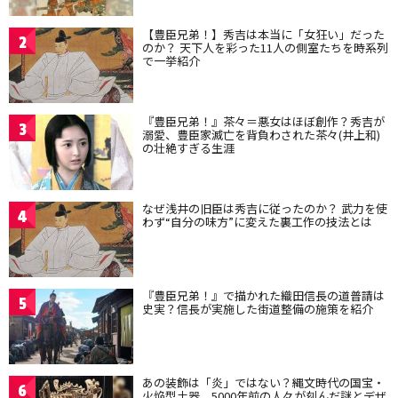
【豊臣兄弟！】秀吉は本当に「女狂い」だった
2
のか？ 天下人を彩った11人の側室たちを時系列
で一挙紹介
『豊臣兄弟！』茶々＝悪女はほぼ創作？秀吉が
3
溺愛、豊臣家滅亡を背負わされた茶々(井上和)
の壮絶すぎる生涯
なぜ浅井の旧臣は秀吉に従ったのか？ 武力を使
4
わず“自分の味方”に変えた裏工作の技法とは
『豊臣兄弟！』で描かれた織田信長の道普請は
5
史実？信長が実施した街道整備の施策を紹介
あの装飾は「炎」ではない？縄文時代の国宝・
6
火焔型土器、5000年前の人々が刻んだ謎とデザ