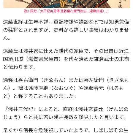
歌川国芳「太平記英勇傳 遠藤儀右衛門政忠（遠藤直経）」
遠藤直経は生年不詳。軍記物語や講談などでは知勇兼備
の猛将とされますが、史料から詳しい事績はわかりませ
ん。
遠藤氏は浅井家に仕えた譜代の家臣で、その出自は近江
国須川城（滋賀県米原市）を代々治めた鎌倉武士の末裔
と伝わります。
通称は喜右衛門（きゑもん）または喜左衛門（きざゑも
ん）。諱は遠藤直継（なおつぐ）や遠藤春元（はるも
と）と称することもありました。
『浅井三代記』によると、直経は浅井玄蕃允（げんばの
じょう）らと共に若い浅井長政を後見したと言います。
早くから信長を危険視していたようで、しばしばその生