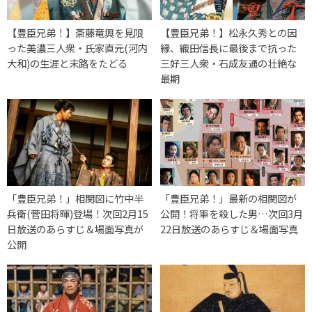
【豊臣兄弟！】斎藤竜興を見限
【豊臣兄弟！】松永久秀との因
った美濃三人衆・氏家直元(河内
縁、織田信長に最後まで抗った
大和)の生涯と末路をたどる
三好三人衆・石成友通の壮絶な
最期
「豊臣兄弟！」相関図に竹中半
「豊臣兄弟！」最新の相関図が
兵衛(菅田将暉)登場！次回2月15
公開！将軍を殺した男…次回3月
日放送のあらすじ＆場面写真が
22日放送のあらすじ＆場面写真
公開