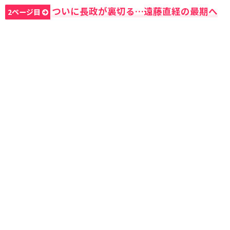
ついに長政が裏切る…遠藤直経の最期へ
2ページ目