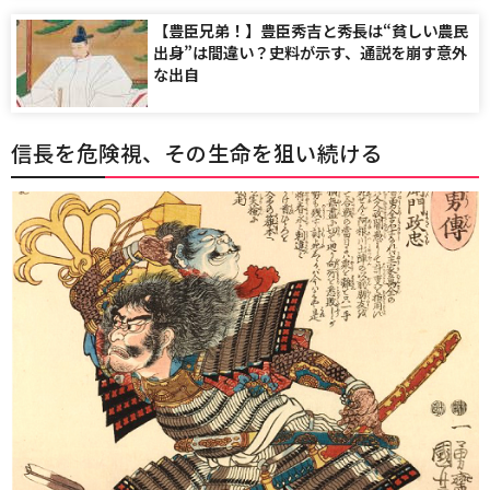
【豊臣兄弟！】豊臣秀吉と秀長は“貧しい農民
出身”は間違い？史料が示す、通説を崩す意外
な出自
信長を危険視、その生命を狙い続ける