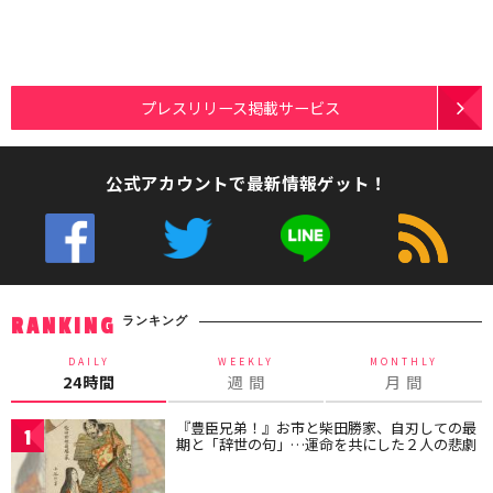
プレスリリース掲載サービス
公式アカウントで最新情報ゲット！
ランキング
RANKING
DAILY
WEEKLY
MONTHLY
24時間
週 間
月 間
『豊臣兄弟！』お市と柴田勝家、自刃しての最
1
期と「辞世の句」…運命を共にした２人の悲劇