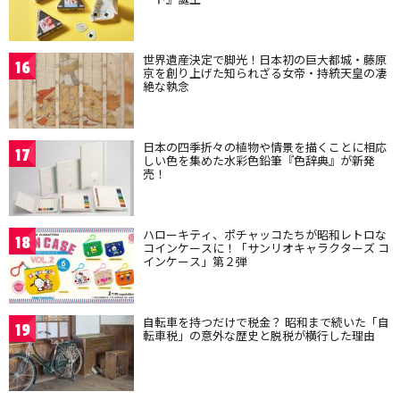
世界遺産決定で脚光！日本初の巨大都城・藤原
16
京を創り上げた知られざる女帝・持統天皇の凄
絶な執念
日本の四季折々の植物や情景を描くことに相応
17
しい色を集めた水彩色鉛筆『色辞典』が新発
売！
ハローキティ、ポチャッコたちが昭和レトロな
18
コインケースに！「サンリオキャラクターズ コ
インケース」第２弾
自転車を持つだけで税金？ 昭和まで続いた「自
19
転車税」の意外な歴史と脱税が横行した理由