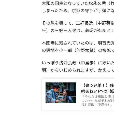
大和の国主となっていた松永久秀（
しまったため、京都の守りが手薄に
その隙を狙って、三好長逸（中野英
平）の三好三人衆は、義昭が御所と
本圀寺に残されていたのは、明智光
の窮地を小一郎（仲野太賀）の機転
いっぽう浅井長政（中島歩）に嫁い
明）からいじめられますが、かえっ
【豊臣兄弟！】残
﨑あおい)への“
「そなたは織田と浅
しい……ただそれだ
浅井長政（中島歩）