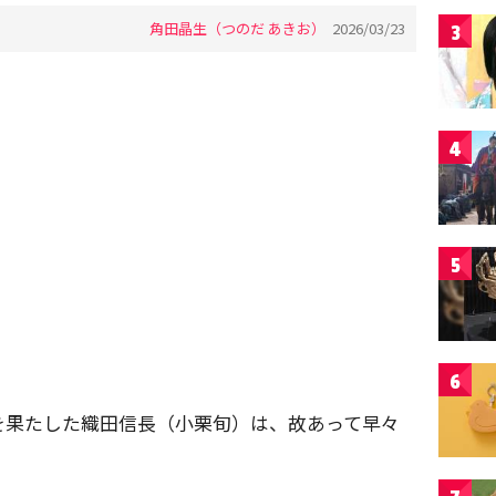
角田晶生（つのだ あきお）
2026/03/23
3
4
5
6
を果たした織田信長（小栗旬）は、故あって早々
。