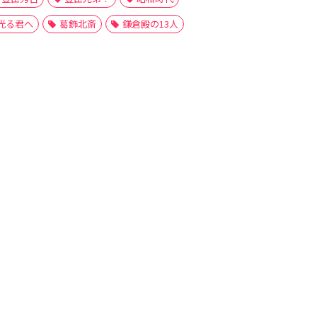
光る君へ
葛飾北斎
鎌倉殿の13人