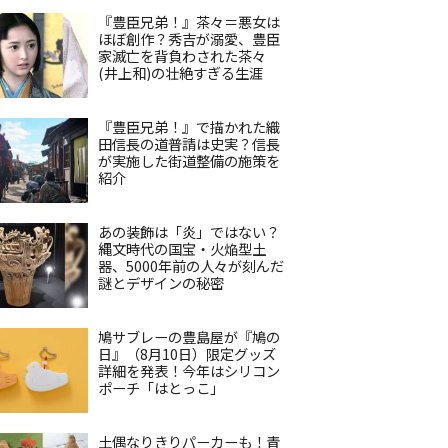
『豊臣兄弟！』茶々＝悪女は
ほぼ創作？秀吉が溺愛、豊臣
家滅亡を背負わされた茶々
(井上和)の壮絶すぎる生涯
『豊臣兄弟！』で描かれた織
田信長の道普請は史実？信長
が実施した街道整備の施策を
紹介
あの装飾は「炎」ではない？
縄文時代の国宝・火焔型土
器、5000年前の人々が刻んだ
謎とデザインの秘密
鳩サブレーの豊島屋が『鳩の
日』（8月10日）限定グッズ
詳細を発表！今年はシリコン
ポーチ「はとっこ」
土偶なりきりパーカーも！青