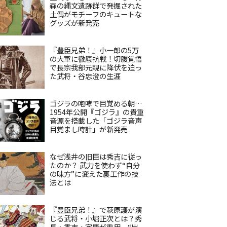
森の縄文遺跡群で発掘された
土偶がモチーフのキュートな
グッズが新発売
『豊臣兄弟！』小一郎の5万
の大軍に徹底抗戦！切腹覚悟
で長宗我部元親に降伏を迫っ
た武将・谷忠澄の生涯
ゴジラの咆哮で目覚める朝…
1954年公開『ゴジラ』の貴重
音源を搭載した「ゴジラ音声
目覚まし時計」が新発売
なぜ浅井の旧臣は秀吉に従っ
たのか？ 武力を使わず“自分
の味方”に変えた裏工作の技
法とは
『豊臣兄弟！』で萩原護が演
じる武将・小堀正次とは？秀
長・秀吉・家康が重用、“出