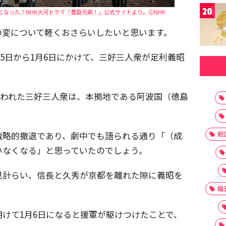
20
なった？NHK大河ドラマ「豊臣兄弟！」公式サイトより。🄫NHK
の変について軽くおさらいしたいと思います。
1月5日から1月6日にかけて、三好三人衆が足利義昭
を追われた三好三人衆は、本拠地である阿波国（徳島
戦
戦略的撤退であり、劇中でも語られる通り「（成
いなくなる」と思っていたのでしょう。
見計らい、信長と久秀が京都を離れた隙に義昭を
織
けて1月6日になると援軍が駆けつけたことで、