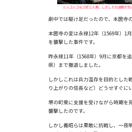
ニッコニコな三好三人衆。しかしその油断が仇と
劇中では駆け足だったので、本圀寺
本圀寺の変は永禄12年（1569年）
を襲撃した事件です。
昨永禄11年（1568年）9月に京都
県）まで撤退しました。
しかしこれは兵力温存を目的とした
り上がりの信長など）どうせすぐに
堺の町衆に支援を受けながら時期を
襲撃したのです。
しかし義昭らは果敢に抗戦し、一夜明