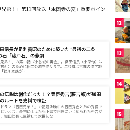
兄弟！」第11回放送「本圀寺の変」重要ポイン
12
田信長が足利義昭のために築いた“最初の二条
13
の石「藤戸石」の悲劇
臣兄弟！」の第12話『小谷城の再会』。織田信長（小栗旬）は
上右近）のために旧二条城を作ります。二条城は京都の修学旅
、「徳川家康が…
14
の伝説は創作だった！？豊臣秀吉(藤吉郎)が織田
のルートを史料で検証
河ドラマ『豊臣兄弟！』で話題沸騰中の豊臣秀吉と弟の秀長で
官といえば、最初に仕えた松下家で同僚にいじめられた秀吉が
15
し、織田信長に直訴して家臣にな…