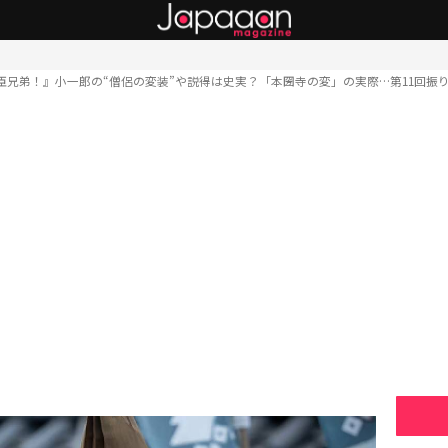
臣兄弟！』小一郎の“僧侶の変装”や説得は史実？「本圀寺の変」の実際…第11回振