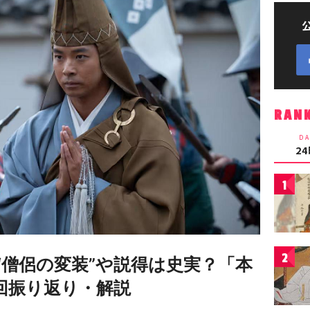
RAN
DA
2
1
2
“僧侶の変装”や説得は史実？「本
回振り返り・解説