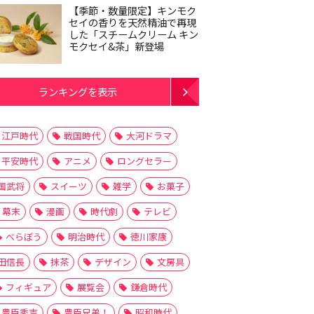
【季節・数量限定】キンモク
セイの香りを天然精油で再現
した「スチームクリーム キン
モクセイ&茶」新登場
ランキングを表示
江戸時代
戦国時代
大河ドラマ
平安時代
アニメ
ロングセラー
国武将
スイーツ
雑学
お菓子
幕末
漫画
時代劇
テレビ
べらぼう
明治時代
徳川家康
田信長
抹茶
デザイン
文房具
フィギュア
展覧会
鎌倉時代
豊臣秀吉
豊臣兄弟！
昭和時代