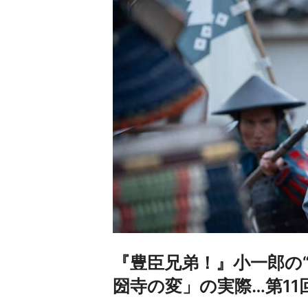
『豊臣兄弟！』小一郎の
圀寺の変」の実際…第11