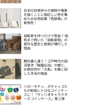
日本の四季折々の植物や情景
を描くことに相応しい色を集
めた水彩色鉛筆『色辞典』が
新発売！
自転車を持つだけで税金？ 昭
和まで続いた「自転車税」の
意外な歴史と脱税が横行した
理由
教科書と違う！江戸時代の田
沼意次「賄賂伝説」の嘘と、
水野忠邦が「大奥」を敵に回
した本当の理由
ハローキティ、ポチャッコた
ちが昭和レトロなコインケー
スに！「サンリオキャラクタ
ーズ コインケース」第２弾