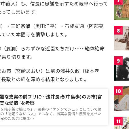
7
竹中直人）も、信長に忠誠を示すため岐阜へ行って
なってしまいます。
樹）・三好宗渭（奥田洋平）・石成友通（阿部亮
8
していた本圀寺を襲撃しました。
秀（要潤）らわずかな近臣たちだけ……絶体絶命
で乗り切ります。
9
だお市（宮崎あおい）は舅の浅井久政（榎本孝
て長政との絆を深める結果となりました。
10
酷な史実の前フリに…浅井長政(中島歩)のお市(宮
誠実な愛情”を考察
井を結ぶ架け橋じゃ」。長身のイケメンでシュッとしていて優
けの「物足りないお人」ではなく、誠実な愛情と漢気を見せた
。兄のため男に生ま…
11