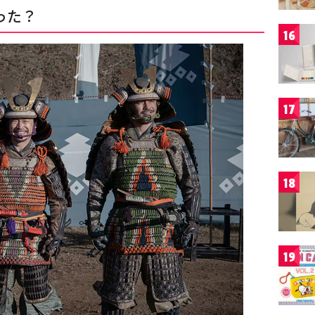
った？
16
17
18
19