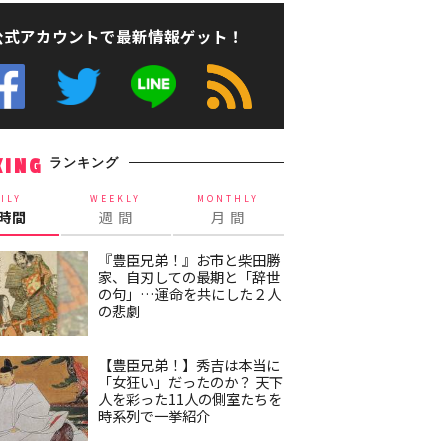
公式アカウントで最新情報ゲット！
ランキング
KING
ILY
WEEKLY
MONTHLY
4時間
週 間
月 間
『豊臣兄弟！』お市と柴田勝
家、自刃しての最期と「辞世
の句」…運命を共にした２人
の悲劇
【豊臣兄弟！】秀吉は本当に
「女狂い」だったのか？ 天下
人を彩った11人の側室たちを
時系列で一挙紹介