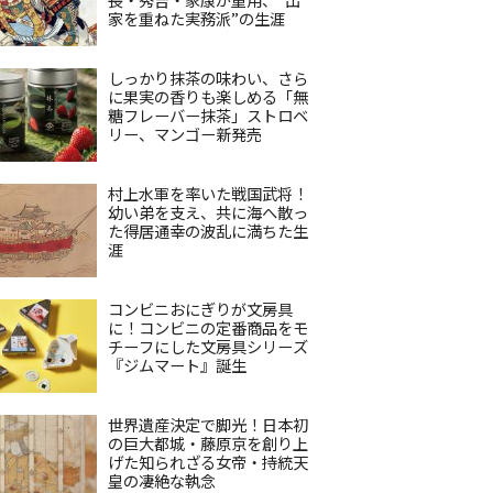
家を重ねた実務派”の生涯
しっかり抹茶の味わい、さら
に果実の香りも楽しめる「無
糖フレーバー抹茶」ストロベ
リー、マンゴー新発売
村上水軍を率いた戦国武将！
幼い弟を支え、共に海へ散っ
た得居通幸の波乱に満ちた生
涯
コンビニおにぎりが文房具
に！コンビニの定番商品をモ
チーフにした文房具シリーズ
『ジムマート』誕生
世界遺産決定で脚光！日本初
の巨大都城・藤原京を創り上
げた知られざる女帝・持統天
皇の凄絶な執念