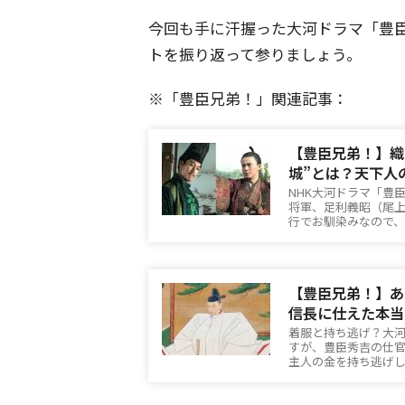
今回も手に汗握った大河ドラマ「豊臣
トを振り返って参りましょう。
※「豊臣兄弟！」関連記事：
【豊臣兄弟！】織
城”とは？天下人
NHK大河ドラマ「豊
将軍、足利義昭（尾
行でお馴染みなので
【豊臣兄弟！】あ
信長に仕えた本当
着服と持ち逃げ？大
すが、豊臣秀吉の仕
主人の金を持ち逃げ