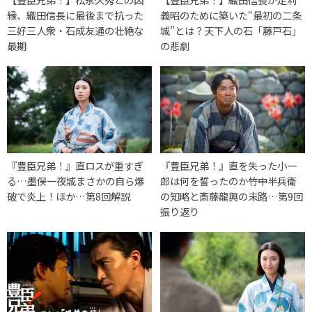
縁、織田信長に最後まで抗った
義昭のために築いた“最初の二条
三好三人衆・石成友通の壮絶な
城”とは？天下人の石「藤戸石」
最期
の悲劇
『豊臣兄弟！』直ロスが重すぎ
『豊臣兄弟！』直を失った小一
る…墨俣一夜城まさかの自ら爆
郎は何を誓ったのか――竹中半兵衛
破で炎上！ほか…第8回解説
の知略と斎藤龍興の末路…第9回
振り返り