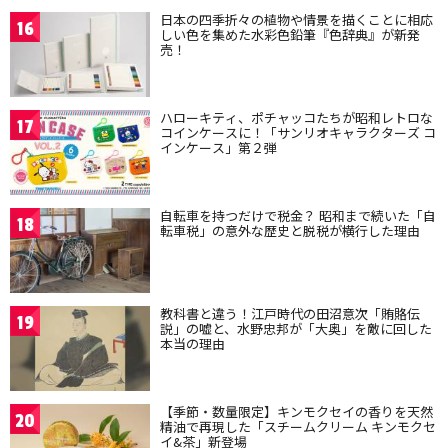
日本の四季折々の植物や情景を描くことに相応
16
しい色を集めた水彩色鉛筆『色辞典』が新発
売！
ハローキティ、ポチャッコたちが昭和レトロな
17
コインケースに！「サンリオキャラクターズ コ
インケース」第２弾
自転車を持つだけで税金？ 昭和まで続いた「自
18
転車税」の意外な歴史と脱税が横行した理由
教科書と違う！江戸時代の田沼意次「賄賂伝
19
説」の嘘と、水野忠邦が「大奥」を敵に回した
本当の理由
【季節・数量限定】キンモクセイの香りを天然
20
精油で再現した「スチームクリーム キンモクセ
イ&茶」新登場