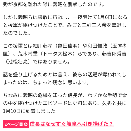
秀が京都を離れた隙に義昭を襲撃したのです。
しかし義昭らは果敢に抗戦し、一夜明けて1月6日になる
と援軍が駆けつけたことで、みごと三好三人衆を撃退し
たのでした。
この援軍とは細川藤孝（亀田佳明）や和田惟政（玉置孝
匡）、荒木村重（トータス松本）らであり、藤吉郎秀吉
（池松壮亮）ではありません。
話を盛り上げるためとは言え、彼らの活躍が奪われてし
まったのは、ちょっと残念に思います。
ちなみに義昭の危機を知った信長が、わずかな手勢で雪
の中を駆けつけたエピソードは史料にあり、久秀と共に
1月10日に到着しました。
信長はなぜすぐ岐阜へ引き揚げた？
2ページ目