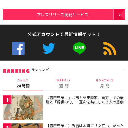
プレスリリース掲載サービス
公式アカウントで最新情報ゲット！
ランキング
RANKING
DAILY
WEEKLY
MONTHLY
24時間
週 間
月 間
『豊臣兄弟！』お市と柴田勝家、自刃しての最
1
期と「辞世の句」…運命を共にした２人の悲劇
【豊臣兄弟！】秀吉は本当に「女狂い」だった