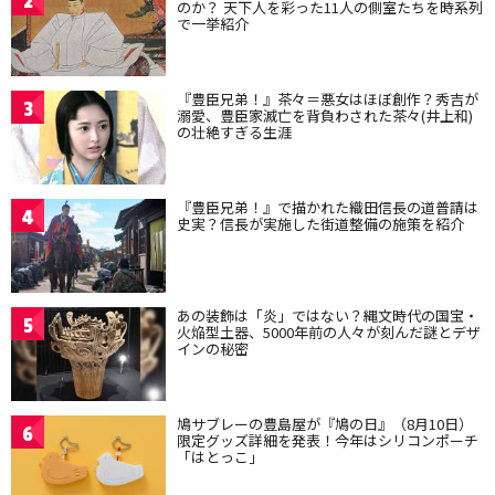
2
のか？ 天下人を彩った11人の側室たちを時系列
で一挙紹介
『豊臣兄弟！』茶々＝悪女はほぼ創作？秀吉が
3
溺愛、豊臣家滅亡を背負わされた茶々(井上和)
の壮絶すぎる生涯
『豊臣兄弟！』で描かれた織田信長の道普請は
4
史実？信長が実施した街道整備の施策を紹介
あの装飾は「炎」ではない？縄文時代の国宝・
5
火焔型土器、5000年前の人々が刻んだ謎とデザ
インの秘密
鳩サブレーの豊島屋が『鳩の日』（8月10日）
6
限定グッズ詳細を発表！今年はシリコンポーチ
「はとっこ」