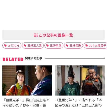
この記事の画像一覧
お市の方
三好三人衆
三好宗渭
三好長逸
九十九髪茄子
関連する記事
RELATED
『豊臣兄弟！』織田信長上洛で
『豊臣兄弟！』で描かれる「本
何が動いた？お市・家康・義
圀寺の変」とは？三好三人衆の