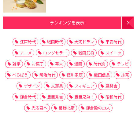
ランキングを表示
江戸時代
戦国時代
大河ドラマ
平安時代
アニメ
ロングセラー
戦国武将
スイーツ
雑学
お菓子
幕末
漫画
時代劇
テレビ
べらぼう
明治時代
徳川家康
織田信長
抹茶
デザイン
文房具
フィギュア
展覧会
鎌倉時代
豊臣秀吉
豊臣兄弟！
昭和時代
光る君へ
葛飾北斎
鎌倉殿の13人