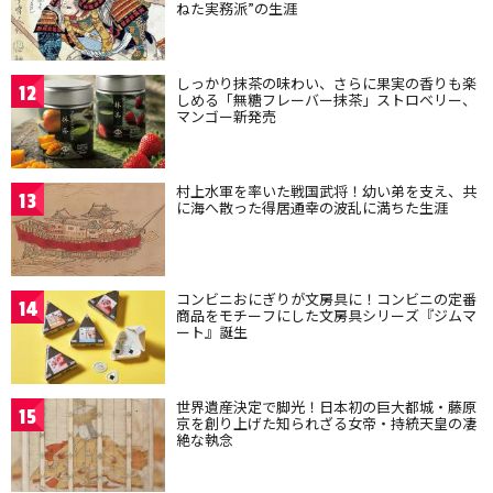
ねた実務派”の生涯
しっかり抹茶の味わい、さらに果実の香りも楽
12
しめる「無糖フレーバー抹茶」ストロベリー、
マンゴー新発売
村上水軍を率いた戦国武将！幼い弟を支え、共
13
に海へ散った得居通幸の波乱に満ちた生涯
コンビニおにぎりが文房具に！コンビニの定番
14
商品をモチーフにした文房具シリーズ『ジムマ
ート』誕生
世界遺産決定で脚光！日本初の巨大都城・藤原
15
京を創り上げた知られざる女帝・持統天皇の凄
絶な執念