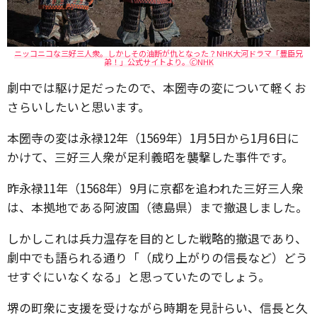
ニッコニコな三好三人衆。しかしその油断が仇となった？NHK大河ドラマ「豊臣兄
弟！」公式サイトより。🄫NHK
劇中では駆け足だったので、本圀寺の変について軽くお
さらいしたいと思います。
本圀寺の変は永禄12年（1569年）1月5日から1月6日に
かけて、三好三人衆が足利義昭を襲撃した事件です。
昨永禄11年（1568年）9月に京都を追われた三好三人衆
は、本拠地である阿波国（徳島県）まで撤退しました。
しかしこれは兵力温存を目的とした戦略的撤退であり、
劇中でも語られる通り「（成り上がりの信長など）どう
せすぐにいなくなる」と思っていたのでしょう。
堺の町衆に支援を受けながら時期を見計らい、信長と久