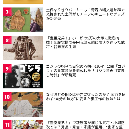
土偶なりきりパーカーも！青森の縄文遺跡群で
7
発掘された土偶がモチーフのキュートなグッズ
が新発売
『豊臣兄弟！』小一郎の5万の大軍に徹底抗
8
戦！切腹覚悟で長宗我部元親に降伏を迫った武
将・谷忠澄の生涯
ゴジラの咆哮で目覚める朝…1954年公開『ゴジ
9
ラ』の貴重音源を搭載した「ゴジラ音声目覚ま
し時計」が新発売
なぜ浅井の旧臣は秀吉に従ったのか？ 武力を使
10
わず“自分の味方”に変えた裏工作の技法とは
『豊臣兄弟！』で萩原護が演じる武将・小堀正
11
次とは？秀長・秀吉・家康が重用、“出家を重