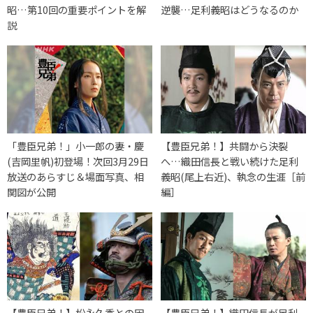
昭…第10回の重要ポイントを解
逆襲…足利義昭はどうなるのか
説
「豊臣兄弟！」小一郎の妻・慶
【豊臣兄弟！】共闘から決裂
(吉岡里帆)初登場！次回3月29日
へ…織田信長と戦い続けた足利
放送のあらすじ＆場面写真、相
義昭(尾上右近)、執念の生涯［前
関図が公開
編］
【豊臣兄弟！】松永久秀との因
【豊臣兄弟！】織田信長が足利