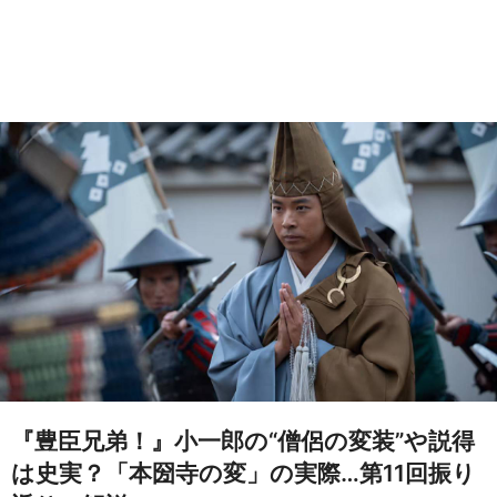
『豊臣兄弟！』小一郎の“僧侶の変装”や説得
は史実？「本圀寺の変」の実際…第11回振り