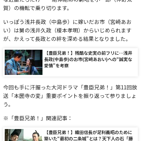
賀）の機転で乗り切ります。
いっぽう浅井長政（中島歩）に嫁いだお市（宮崎あお
い）は舅の浅井久政（榎本孝明）からいじめられます
が、かえって長政との絆を深める結果となりました。
【豊臣兄弟！】残酷な史実の前フリに…浅井
長政(中島歩)のお市(宮﨑あおい)への“誠実な
愛情”を考察
今回も手に汗握った大河ドラマ「豊臣兄弟！」第11回放
送「本圀寺の変」重要ポイントを振り返って参りましょ
う。
※「豊臣兄弟！」関連記事：
【豊臣兄弟！】織田信長が足利義昭のために
築いた“最初の二条城”とは？天下人の石「藤