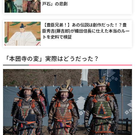
戸石」の悲劇
【豊臣兄弟！】あの伝説は創作だった！？豊
臣秀吉(藤吉郎)が織田信長に仕えた本当のルー
トを史料で検証
「本圀寺の変」実際はどうだった？