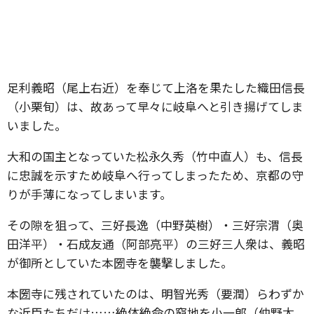
足利義昭（尾上右近）を奉じて上洛を果たした織田信長
（小栗旬）は、故あって早々に岐阜へと引き揚げてしま
いました。
大和の国主となっていた松永久秀（竹中直人）も、信長
に忠誠を示すため岐阜へ行ってしまったため、京都の守
りが手薄になってしまいます。
その隙を狙って、三好長逸（中野英樹）・三好宗渭（奥
田洋平）・石成友通（阿部亮平）の三好三人衆は、義昭
が御所としていた本圀寺を襲撃しました。
本圀寺に残されていたのは、明智光秀（要潤）らわずか
な近臣たちだけ……絶体絶命の窮地を小一郎（仲野太