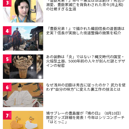
『豊臣兄弟！』茶々＝悪女はほぼ創作？秀吉が
3
溺愛、豊臣家滅亡を背負わされた茶々(井上和)
の壮絶すぎる生涯
『豊臣兄弟！』で描かれた織田信長の道普請は
4
史実？信長が実施した街道整備の施策を紹介
あの装飾は「炎」ではない？縄文時代の国宝・
5
火焔型土器、5000年前の人々が刻んだ謎とデザ
インの秘密
なぜ浅井の旧臣は秀吉に従ったのか？ 武力を使
6
わず“自分の味方”に変えた裏工作の技法とは
鳩サブレーの豊島屋が『鳩の日』（8月10日）
7
限定グッズ詳細を発表！今年はシリコンポーチ
「はとっこ」