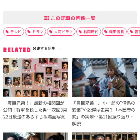
この記事の画像一覧
テレビ
ドラマ
大河ドラマ
戦国時代
織田信長
豊
関連する記事
RELATED
「豊臣兄弟！」最新の相関図が
『豊臣兄弟！』小一郎の“僧侶の
公開！将軍を殺した男…次回3月
変装”や説得は史実？「本圀寺の
22日放送のあらすじ＆場面写真
変」の実際…第11回振り返り・
解説