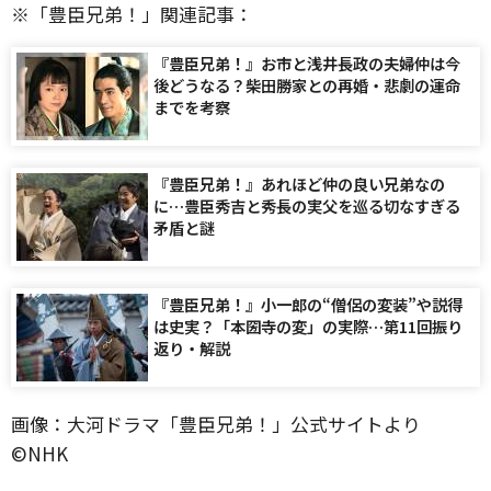
※「豊臣兄弟！」関連記事：
『豊臣兄弟！』お市と浅井長政の夫婦仲は今
後どうなる？柴田勝家との再婚・悲劇の運命
までを考察
『豊臣兄弟！』あれほど仲の良い兄弟なの
に…豊臣秀吉と秀長の実父を巡る切なすぎる
矛盾と謎
『豊臣兄弟！』小一郎の“僧侶の変装”や説得
は史実？「本圀寺の変」の実際…第11回振り
返り・解説
画像：大河ドラマ「豊臣兄弟！」公式サイトより
©️NHK