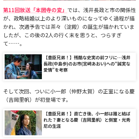
第11回放送「本圀寺の変」
では、浅井長政と市の関係性
が、政略結婚以上のより深いものになってゆく過程が描
かれ、次週予告では茶々（淀殿）の誕生が描かれていま
したが、この後の2人の行く末を思うと、つらすぎ
て……。
【豊臣兄弟！】残酷な史実の前フリに…浅井
長政(中島歩)のお市(宮﨑あおい)への“誠実な
愛情”を考察
そして次回、ついに小一郎（仲野太賀）の正室になる慶
（吉岡里帆）が初登場です。
【豊臣兄弟！】直亡き後、小一郎は誰と結ば
れた？妻となる慶（吉岡里帆）と側室・光秀
尼の生涯