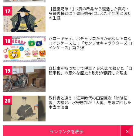
【豊臣兄弟！】2度の改易から復活した武将・
17
多賀秀種とは？豊臣秀長に仕えた半年間と波乱
の生涯
ハローキティ、ポチャッコたちが昭和レトロな
18
コインケースに！「サンリオキャラクターズ コ
インケース」第２弾
自転車を持つだけで税金？ 昭和まで続いた「自
19
転車税」の意外な歴史と脱税が横行した理由
教科書と違う！江戸時代の田沼意次「賄賂伝
20
説」の嘘と、水野忠邦が「大奥」を敵に回した
本当の理由
ランキングを表示