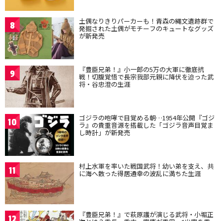
土偶なりきりパーカーも！青森の縄文遺跡群で
8
発掘された土偶がモチーフのキュートなグッズ
が新発売
『豊臣兄弟！』小一郎の5万の大軍に徹底抗
9
戦！切腹覚悟で長宗我部元親に降伏を迫った武
将・谷忠澄の生涯
ゴジラの咆哮で目覚める朝…1954年公開『ゴジ
10
ラ』の貴重音源を搭載した「ゴジラ音声目覚ま
し時計」が新発売
村上水軍を率いた戦国武将！幼い弟を支え、共
11
に海へ散った得居通幸の波乱に満ちた生涯
『豊臣兄弟！』で萩原護が演じる武将・小堀正
12