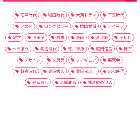
江戸時代
戦国時代
大河ドラマ
平安時代
アニメ
ロングセラー
戦国武将
スイーツ
雑学
お菓子
幕末
漫画
時代劇
テレビ
べらぼう
明治時代
徳川家康
織田信長
抹茶
デザイン
文房具
フィギュア
展覧会
鎌倉時代
豊臣秀吉
豊臣兄弟！
昭和時代
光る君へ
葛飾北斎
鎌倉殿の13人