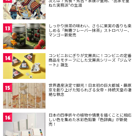
次とは？秀長・秀吉・家康が重用、“出家を重
ねた実務派”の生涯
しっかり抹茶の味わい、さらに果実の香りも楽
13
しめる「無糖フレーバー抹茶」ストロベリー、
マンゴー新発売
コンビニおにぎりが文房具に！コンビニの定番
14
商品をモチーフにした文房具シリーズ『ジムマ
ート』誕生
世界遺産決定で脚光！日本初の巨大都城・藤原
15
京を創り上げた知られざる女帝・持統天皇の凄
絶な執念
日本の四季折々の植物や情景を描くことに相応
16
しい色を集めた水彩色鉛筆『色辞典』が新発
売！