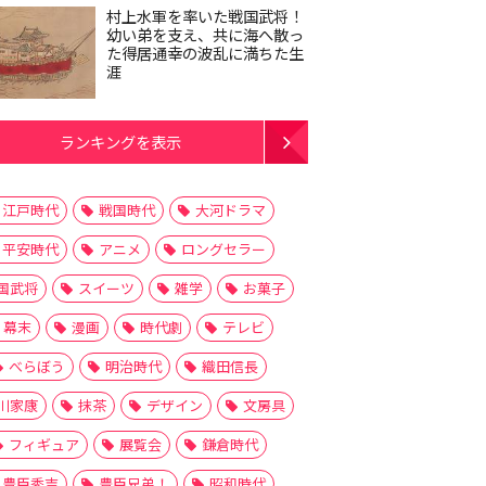
村上水軍を率いた戦国武将！
幼い弟を支え、共に海へ散っ
た得居通幸の波乱に満ちた生
涯
ランキングを表示
江戸時代
戦国時代
大河ドラマ
平安時代
アニメ
ロングセラー
国武将
スイーツ
雑学
お菓子
幕末
漫画
時代劇
テレビ
べらぼう
明治時代
織田信長
川家康
抹茶
デザイン
文房具
フィギュア
展覧会
鎌倉時代
豊臣秀吉
豊臣兄弟！
昭和時代