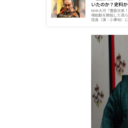
いたのか？史料か
NHK大河『豊臣兄弟
格始動を開始した我
信長（演：小栗旬）に