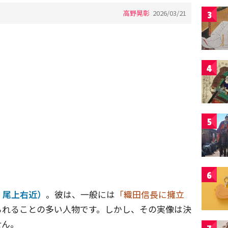
高野晃彰
2026/03/21
3
4
5
6
：尾上右近）
。彼は、一般には
「織田信長に擁立
られることの多い人物です。しかし、その実像は決
せん。