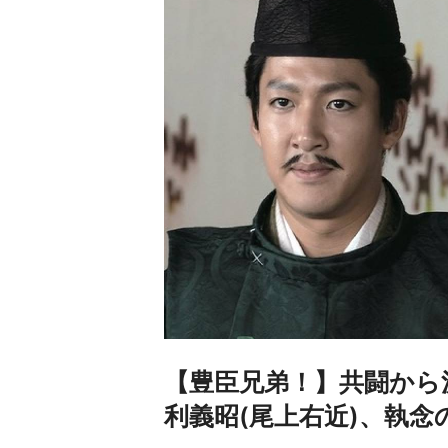
【豊臣兄弟！】共闘から
利義昭(尾上右近)、執念