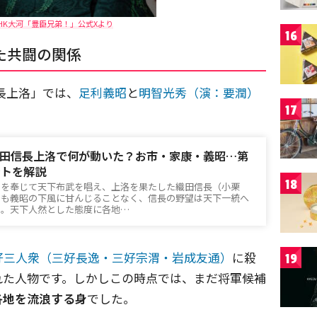
HK大河「豊臣兄弟！」公式Xより
16
た共闘の関係
信長上洛」では、
足利義昭
と
明智光秀（演：要潤）
17
田信長上洛で何が動いた？お市・家康・義昭…第
ントを解説
18
）を奉じて天下布武を唱え、上洛を果たした織田信長（小栗
でも義昭の下風に甘んじることなく、信長の野望は天下一統へ
た。天下人然とした態度に各地…
好三人衆（三好長逸・三好宗渭・岩成友通）
に殺
19
れた人物です。しかしこの時点では、まだ将軍候補
各地を流浪する身
でした。