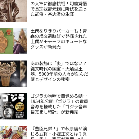
の大軍に徹底抗戦！切腹覚悟
で長宗我部元親に降伏を迫っ
た武将・谷忠澄の生涯
土偶なりきりパーカーも！青
森の縄文遺跡群で発掘された
土偶がモチーフのキュートな
グッズが新発売
あの装飾は「炎」ではない？
縄文時代の国宝・火焔型土
器、5000年前の人々が刻んだ
謎とデザインの秘密
ゴジラの咆哮で目覚める朝…
1954年公開『ゴジラ』の貴重
音源を搭載した「ゴジラ音声
目覚まし時計」が新発売
『豊臣兄弟！』で萩原護が演
じる武将・小堀正次とは？秀
長・秀吉・家康が重用、“出