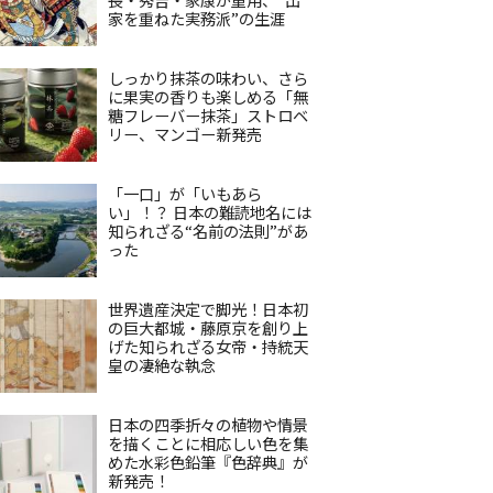
家を重ねた実務派”の生涯
しっかり抹茶の味わい、さら
に果実の香りも楽しめる「無
糖フレーバー抹茶」ストロベ
リー、マンゴー新発売
「一口」が「いもあら
い」！？ 日本の難読地名には
知られざる“名前の法則”があ
った
世界遺産決定で脚光！日本初
の巨大都城・藤原京を創り上
げた知られざる女帝・持統天
皇の凄絶な執念
日本の四季折々の植物や情景
を描くことに相応しい色を集
めた水彩色鉛筆『色辞典』が
新発売！