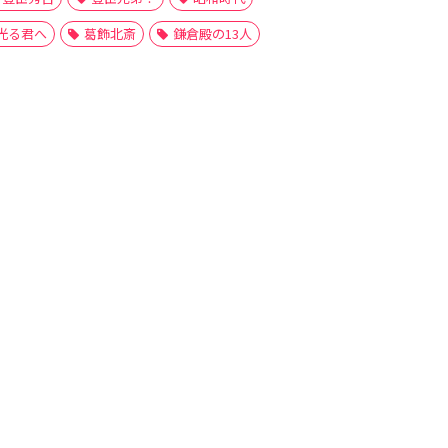
光る君へ
葛飾北斎
鎌倉殿の13人