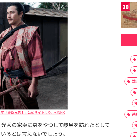
20
戦
ラマ「豊臣兄弟！」公式サイトより。🄫NHK
徳
、光秀の家臣に身をやつして岐阜を訪れたとして
ているとは言えないでしょう。