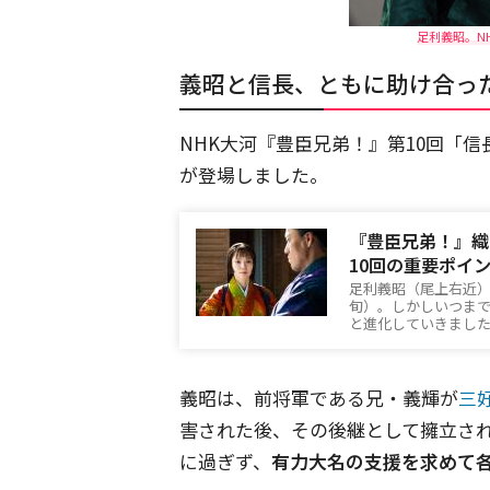
足利義昭。N
義昭と信長、ともに助け合っ
NHK大河『豊臣兄弟！』第10回「
が登場しました。
『豊臣兄弟！』織
10回の重要ポイ
足利義昭（尾上右近
旬）。しかしいつま
と進化していきまし
義昭は、前将軍である兄・義輝が
三
害された後、その後継として擁立さ
に過ぎず、
有力大名の支援を求めて