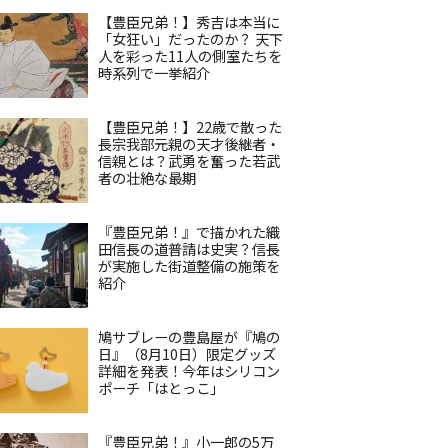
【豊臣兄弟！】秀吉は本当に
「女狂い」だったのか？ 天下
人を彩った11人の側室たちを
時系列で一挙紹介
【豊臣兄弟！】22歳で散った
長宗我部元親の天才後継者・
信親とは？武勇を奮った若武
者の壮絶な最期
『豊臣兄弟！』で描かれた織
田信長の道普請は史実？信長
が実施した街道整備の施策を
紹介
鳩サブレーの豊島屋が『鳩の
日』（8月10日）限定グッズ
詳細を発表！今年はシリコン
ポーチ「はとっこ」
『豊臣兄弟！』小一郎の5万