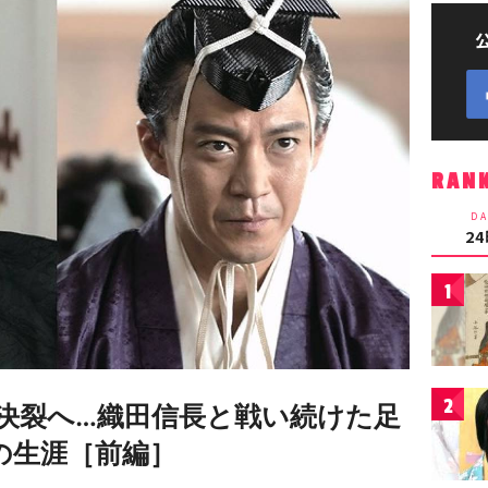
RAN
DA
2
1
2
決裂へ…織田信長と戦い続けた足
の生涯［前編］