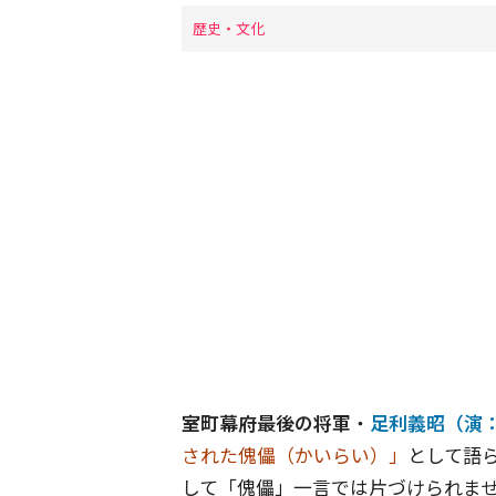
歴史・文化
室町幕府最後の将軍
・
足利義昭（演
された傀儡（かいらい）」
として語
して「傀儡」一言では片づけられま