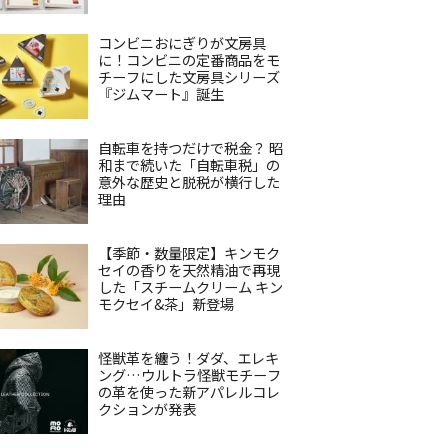
コンビニおにぎりが文房具
に！コンビニの定番商品をモ
チーフにした文房具シリーズ
『ジムマート』誕生
自転車を持つだけで税金？ 昭
和まで続いた「自転車税」の
意外な歴史と脱税が横行した
理由
【季節・数量限定】キンモク
セイの香りを天然精油で再現
した「スチームクリーム キン
モクセイ&茶」新登場
怪獣革を纏う！ダダ、エレキ
ング…ウルトラ怪獣モチーフ
の革を使った新アパレルコレ
クションが発表