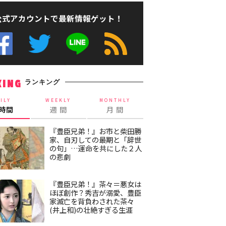
公式アカウントで最新情報ゲット！
ランキング
KING
ILY
WEEKLY
MONTHLY
4時間
週 間
月 間
『豊臣兄弟！』お市と柴田勝
家、自刃しての最期と「辞世
の句」…運命を共にした２人
の悲劇
『豊臣兄弟！』茶々＝悪女は
ほぼ創作？秀吉が溺愛、豊臣
家滅亡を背負わされた茶々
(井上和)の壮絶すぎる生涯