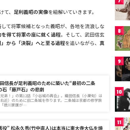
7
けて、
足利義昭の実像
を紐解いていきます。
俗して将軍候補となった義昭が、各地を流浪しな
8
力を得て将軍の座に就く過程
。そして、武田信玄
闘」から「決裂」へと至る過程
を追いながら、
真
9
田信長が足利義昭のために築いた“最初の二条
の石「藤戸石」の悲劇
10
臣兄弟！」の第12話『小谷城の再会』。織田信長（小栗旬）は
上右近）のために旧二条城を作ります。二条城は京都の修学旅
、「徳川家康が…
11
悪役” 松永久秀(竹中直人)は本当に東大寺大仏を焼