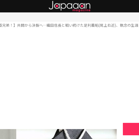
臣兄弟！】共闘から決裂へ…織田信長と戦い続けた足利義昭(尾上右近)、執念の生涯