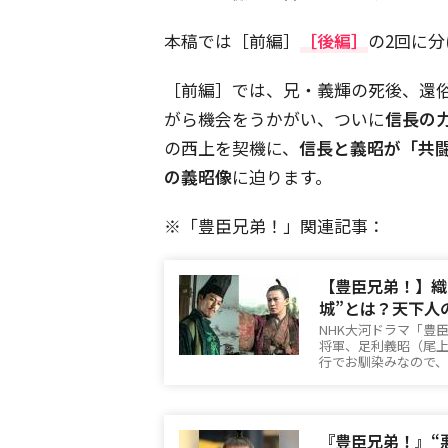
本稿では［前編］
［後編］
の2回に分
［前編］では、兄・義輝の死後、還
がら機会をうかがい、ついに
信長の
の西上を契機に、
信長と義昭が「共
の義昭像
に迫ります。
※「豊臣兄弟！」関連記事：
【豊臣兄弟！】織
城”とは？天下人
NHK大河ドラマ「豊
将軍、足利義昭（尾
行でお馴染みなので
『豊臣兄弟！』“