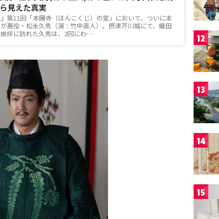
ら見えた真実
！』第11回「本圀寺（ほんこくじ）の変」において、ついに本
らが悪役・松永久秀（演：竹中直人）。摂津芥川城にて、織田
挨拶に訪れた久秀は、2回にわ…
12
13
14
15