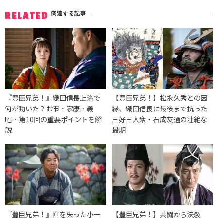
関連する記事
RELATED
『豊臣兄弟！』織田信長上洛で
【豊臣兄弟！】松永久秀との因
何が動いた？お市・家康・義
縁、織田信長に最後まで抗った
昭…第10回の重要ポイントを解
三好三人衆・石成友通の壮絶な
説
最期
『豊臣兄弟！』直を失った小一
【豊臣兄弟！】共闘から決裂