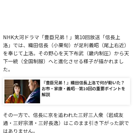
NHK大河ドラマ「豊臣兄弟！」第10回放送「信長上
洛」では、織田信長（小栗旬）が足利義昭（尾上右近）
を奉じて上洛。その野心を天下布武（畿内制圧）から天
下一統（全国制服）へと進化させる様子が描かれまし
た。
『豊臣兄弟！』織田信長上洛で何が動いた？
お市・家康・義昭…第10回の重要ポイントを
解説
その一方で、信長に京を追われた三好三人衆（岩成友
通・三好宗渭・三好長逸）はこのまま引き下がった訳で
はありません。