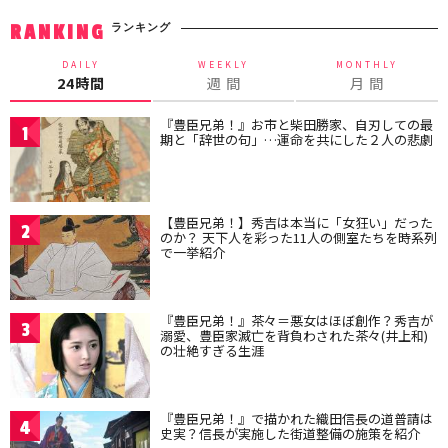
ランキング
RANKING
DAILY
WEEKLY
MONTHLY
24時間
週 間
月 間
『豊臣兄弟！』お市と柴田勝家、自刃しての最
1
期と「辞世の句」…運命を共にした２人の悲劇
【豊臣兄弟！】秀吉は本当に「女狂い」だった
2
のか？ 天下人を彩った11人の側室たちを時系列
で一挙紹介
『豊臣兄弟！』茶々＝悪女はほぼ創作？秀吉が
3
溺愛、豊臣家滅亡を背負わされた茶々(井上和)
の壮絶すぎる生涯
『豊臣兄弟！』で描かれた織田信長の道普請は
4
史実？信長が実施した街道整備の施策を紹介