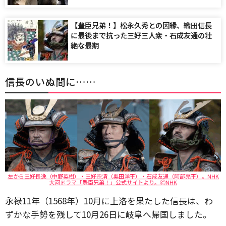
【豊臣兄弟！】松永久秀との因縁、織田信長
に最後まで抗った三好三人衆・石成友通の壮
絶な最期
信長のいぬ間に……
左から三好⻑逸（中野英樹）・三好宗渭（奥田洋平）・石成友通（阿部亮平）。NHK
大河ドラマ「豊臣兄弟！」公式サイトより。🄫NHK
永禄11年（1568年）10月に上洛を果たした信長は、わ
ずかな手勢を残して10月26日に岐阜へ帰国しました。