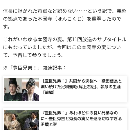
信長に担がれた将軍など認めない……という訳で、義昭
の拠点であった本圀寺（ほんこくじ）を襲撃したので
す。
これがいわゆる本圀寺の変。第11回放送のサブタイトル
にもなっていましたが、今回はこの本圀寺の変につい
て、予習して参りましょう。
※「豊臣兄弟！」関連記事：
【豊臣兄弟！】共闘から決裂へ…織田信長と
戦い続けた足利義昭(尾上右近)、執念の生涯
［前編］
『豊臣兄弟！』あれほど仲の良い兄弟なの
に…豊臣秀吉と秀長の実父を巡る切なすぎる
矛盾と謎