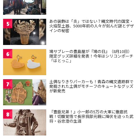
あの装飾は「炎」ではない？縄文時代の国宝・
5
火焔型土器、5000年前の人々が刻んだ謎とデザ
インの秘密
鳩サブレーの豊島屋が『鳩の日』（8月10日）
6
限定グッズ詳細を発表！今年はシリコンポーチ
「はとっこ」
土偶なりきりパーカーも！青森の縄文遺跡群で
7
発掘された土偶がモチーフのキュートなグッズ
が新発売
『豊臣兄弟！』小一郎の5万の大軍に徹底抗
8
戦！切腹覚悟で長宗我部元親に降伏を迫った武
将・谷忠澄の生涯