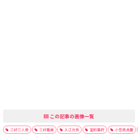
この記事の画像一覧
三好三人衆
三好義継
入江元秀
室町幕府
小笠原貞慶