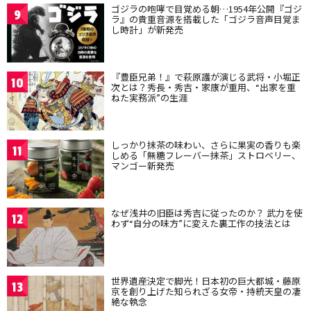
ゴジラの咆哮で目覚める朝…1954年公開『ゴジ
9
ラ』の貴重音源を搭載した「ゴジラ音声目覚ま
し時計」が新発売
『豊臣兄弟！』で萩原護が演じる武将・小堀正
10
次とは？秀長・秀吉・家康が重用、“出家を重
ねた実務派”の生涯
しっかり抹茶の味わい、さらに果実の香りも楽
11
しめる「無糖フレーバー抹茶」ストロベリー、
マンゴー新発売
なぜ浅井の旧臣は秀吉に従ったのか？ 武力を使
12
わず“自分の味方”に変えた裏工作の技法とは
世界遺産決定で脚光！日本初の巨大都城・藤原
13
京を創り上げた知られざる女帝・持統天皇の凄
絶な執念