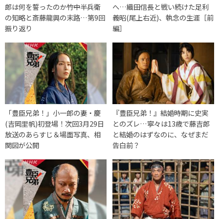
郎は何を誓ったのか――竹中半兵衛
へ…織田信長と戦い続けた足利
の知略と斎藤龍興の末路…第9回
義昭(尾上右近)、執念の生涯［前
振り返り
編］
「豊臣兄弟！」小一郎の妻・慶
『豊臣兄弟！』結婚時期に史実
(吉岡里帆)初登場！次回3月29日
とのズレ…寧々は13歳で藤吉郎
放送のあらすじ＆場面写真、相
と結婚のはずなのに、なぜまだ
関図が公開
告白前？