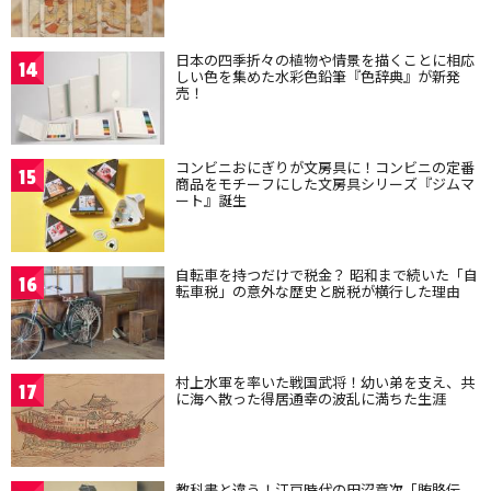
日本の四季折々の植物や情景を描くことに相応
14
しい色を集めた水彩色鉛筆『色辞典』が新発
売！
コンビニおにぎりが文房具に！コンビニの定番
15
商品をモチーフにした文房具シリーズ『ジムマ
ート』誕生
自転車を持つだけで税金？ 昭和まで続いた「自
16
転車税」の意外な歴史と脱税が横行した理由
村上水軍を率いた戦国武将！幼い弟を支え、共
17
に海へ散った得居通幸の波乱に満ちた生涯
教科書と違う！江戸時代の田沼意次「賄賂伝