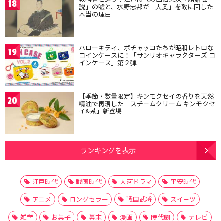
18
説」の嘘と、水野忠邦が「大奥」を敵に回した
本当の理由
ハローキティ、ポチャッコたちが昭和レトロな
19
コインケースに！「サンリオキャラクターズ コ
インケース」第２弾
【季節・数量限定】キンモクセイの香りを天然
20
精油で再現した「スチームクリーム キンモクセ
イ&茶」新登場
ランキングを表示
江戸時代
戦国時代
大河ドラマ
平安時代
アニメ
ロングセラー
戦国武将
スイーツ
雑学
お菓子
幕末
漫画
時代劇
テレビ