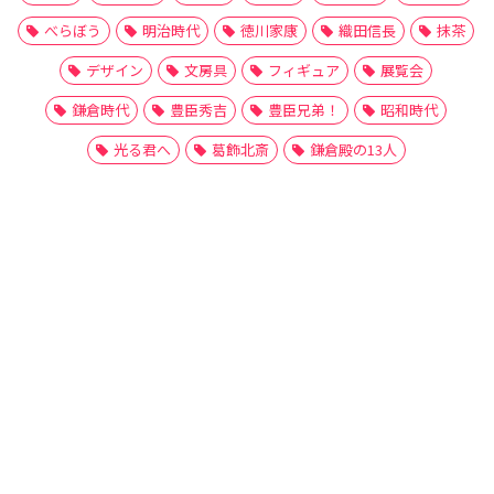
べらぼう
明治時代
徳川家康
織田信長
抹茶
デザイン
文房具
フィギュア
展覧会
鎌倉時代
豊臣秀吉
豊臣兄弟！
昭和時代
光る君へ
葛飾北斎
鎌倉殿の13人