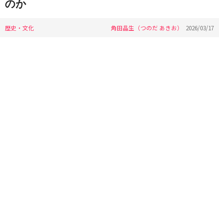
のか
歴史・文化
角田晶生（つのだ あきお）
2026/03/17