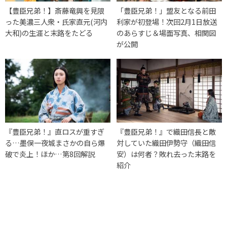
【豊臣兄弟！】斎藤竜興を見限
「豊臣兄弟！」盟友となる前田
った美濃三人衆・氏家直元(河内
利家が初登場！次回2月1日放送
大和)の生涯と末路をたどる
のあらすじ＆場面写真、相関図
が公開
『豊臣兄弟！』直ロスが重すぎ
『豊臣兄弟！』で織田信長と敵
る…墨俣一夜城まさかの自ら爆
対していた織田伊勢守（織田信
破で炎上！ほか…第8回解説
安）は何者？敗れ去った末路を
紹介