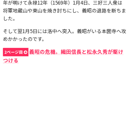
年が明けて永禄12年（1569年）1月4日、三好三人衆は
将軍地蔵山や東山を焼き討ちにし、義昭の退路を断ちま
した。
そして翌1月5日には洛中へ突入。義昭がいる本圀寺へ攻
めかかったのです。
義昭の危機。織田信長と松永久秀が駆け
2ページ目
つける