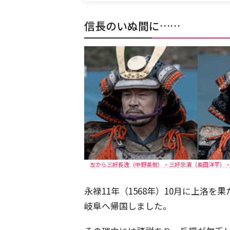
信長のいぬ間に……
左から三好⻑逸（中野英樹）・三好宗渭（奥田洋平）・
永禄11年（1568年）10月に上洛を
岐阜へ帰国しました。