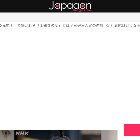
臣兄弟！』で描かれる「本圀寺の変」とは？三好三人衆の逆襲…足利義昭はどうな