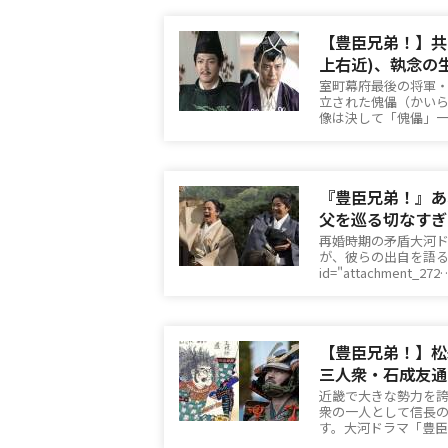
【豊臣兄弟！】共
上右近)、執念の
室町幕府最後の将軍
立された傀儡（かい
像は決して「傀儡」
『豊臣兄弟！』あ
父を巡る切なすぎ
再婚時期の矛盾大河
が、彼らの出自を語る際
id="attachment_272
【豊臣兄弟！】松
三人衆・石成友通
近畿で大きな勢力を
衆の一人として信長
す。大河ドラマ「豊臣