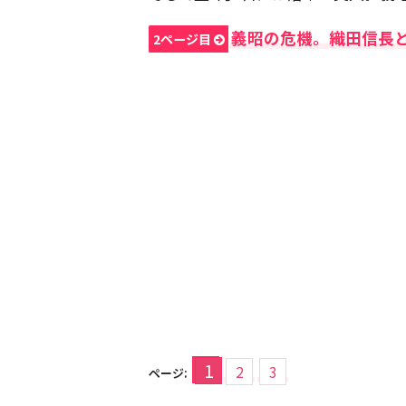
義昭の危機。織田信長
2ページ目
1
2
3
ページ: