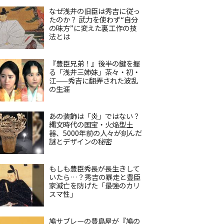
なぜ浅井の旧臣は秀吉に従っ
たのか？ 武力を使わず“自分
の味方”に変えた裏工作の技
法とは
『豊臣兄弟！』後半の鍵を握
る「浅井三姉妹」茶々・初・
江——秀吉に翻弄された波乱
の生涯
あの装飾は「炎」ではない？
縄文時代の国宝・火焔型土
器、5000年前の人々が刻んだ
謎とデザインの秘密
もしも豊臣秀長が長生きして
いたら…？秀吉の暴走と豊臣
家滅亡を防げた「最強のカリ
スマ性」
鳩サブレーの豊島屋が『鳩の