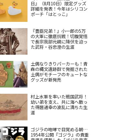
日』（8月10日）限定グッズ
詳細を発表！今年はシリコン
ポーチ「はとっこ」
『豊臣兄弟！』小一郎の5万
の大軍に徹底抗戦！切腹覚悟
で長宗我部元親に降伏を迫っ
た武将・谷忠澄の生涯
土偶なりきりパーカーも！青
森の縄文遺跡群で発掘された
土偶がモチーフのキュートな
グッズが新発売
村上水軍を率いた戦国武将！
幼い弟を支え、共に海へ散っ
た得居通幸の波乱に満ちた生
涯
ゴジラの咆哮で目覚める朝…
1954年公開『ゴジラ』の貴重
音源を搭載した「ゴジラ音声