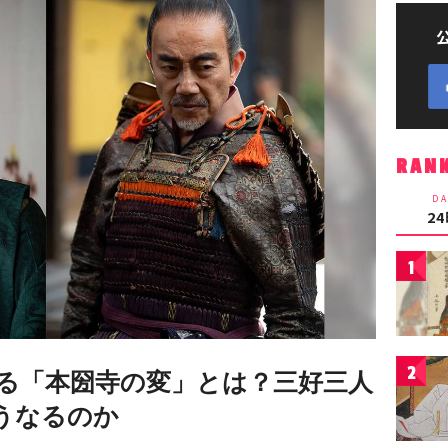
RAN
DA
2
1
2
る「本圀寺の変」とは？三好三人
うなるのか