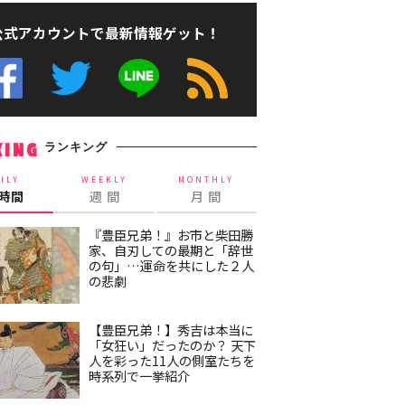
公式アカウントで最新情報ゲット！
ランキング
KING
ILY
WEEKLY
MONTHLY
4時間
週 間
月 間
『豊臣兄弟！』お市と柴田勝
家、自刃しての最期と「辞世
の句」…運命を共にした２人
の悲劇
【豊臣兄弟！】秀吉は本当に
「女狂い」だったのか？ 天下
人を彩った11人の側室たちを
時系列で一挙紹介