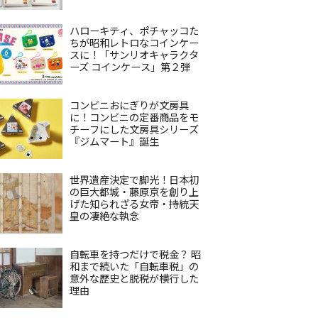
ハローキティ、ポチャッコた
ちが昭和レトロなコインケー
スに！「サンリオキャラクタ
ーズ コインケース」第２弾
コンビニおにぎりが文房具
に！コンビニの定番商品をモ
チーフにした文房具シリーズ
『ジムマート』誕生
世界遺産決定で脚光！日本初
の巨大都城・藤原京を創り上
げた知られざる女帝・持統天
皇の凄絶な執念
自転車を持つだけで税金？ 昭
和まで続いた「自転車税」の
意外な歴史と脱税が横行した
理由