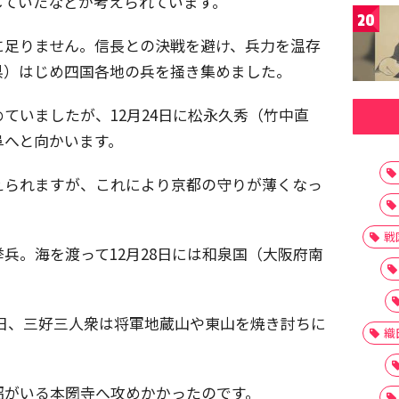
していたなどが考えられています。
20
に足りません。信長との決戦を避け、兵力を温存
県）はじめ四国各地の兵を掻き集めました。
ていましたが、12月24日に松永久秀（竹中直
阜へと向かいます。
えられますが、これにより京都の守りが薄くなっ
戦
兵。海を渡って12月28日には和泉国（大阪府南
月4日、三好三人衆は将軍地蔵山や東山を焼き討ちに
織
昭がいる本圀寺へ攻めかかったのです。