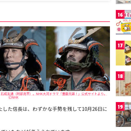
16
17
18
石成友通（阿部亮平）。NHK大河ドラマ「豊臣兄弟！」公式サイトより。
🄫NHK
19
果たした信長は、わずかな手勢を残して10月26日に