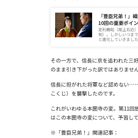
『豊臣兄弟！』織
10回の重要ポイ
足利義昭（尾上右近
旬）。しかしいつま
と進化していきまし
その一方で、信長に京を追われた三
のまま引き下がった訳ではありませ
信長に担がれた将軍など認めない…
こくじ）を襲撃したのです。
これがいわゆる本圀寺の変。第11回
はこの本圀寺の変について、予習し
※「豊臣兄弟！」関連記事：