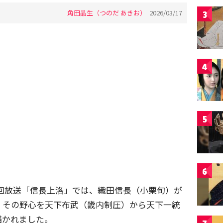
角田晶生（つのだ あきお）
2026/03/17
3
4
5
6
0回放送「信長上洛」では、織田信長（小栗旬）が
。その野心を天下布武（畿内制圧）から天下一統
描かれました。