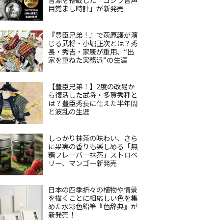
目覚まし時計」が新発売
『豊臣兄弟！』で萩原護が演
じる武将・小堀正次とは？秀
長・秀吉・家康が重用、“出
家を重ねた実務派”の生涯
【豊臣兄弟！】2度の改易か
ら復活した武将・多賀秀種と
は？豊臣秀長に仕えた半年間
と波乱の生涯
しっかり抹茶の味わい、さら
に果実の香りも楽しめる「無
糖フレーバー抹茶」ストロベ
リー、マンゴー新発売
日本の四季折々の植物や情景
を描くことに相応しい色を集
めた水彩色鉛筆『色辞典』が
新発売！