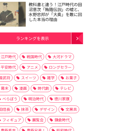
教科書と違う！江戸時代の田
沼意次「賄賂伝説」の嘘と、
水野忠邦が「大奥」を敵に回
した本当の理由
ランキングを表示
江戸時代
戦国時代
大河ドラマ
平安時代
アニメ
ロングセラー
国武将
スイーツ
雑学
お菓子
幕末
漫画
時代劇
テレビ
べらぼう
明治時代
徳川家康
田信長
抹茶
デザイン
文房具
フィギュア
展覧会
鎌倉時代
豊臣秀吉
豊臣兄弟！
昭和時代