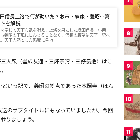
7
田信長上洛で何が動いた？お市・家康・義昭…第
ントを解説
）を奉じて天下布武を唱え、上洛を果たした織田信長（小栗
8
でも義昭の下風に甘んじることなく、信長の野望は天下一統へ
た。天下人然とした態度に各地…
好三人衆（岩成友通・三好宗渭・三好長逸）はこ
9
ん。
…という訳で、義昭の拠点であった本圀寺（ほん
10
放送のサブタイトルにもなっていましたが、今回
て参りましょう。
11