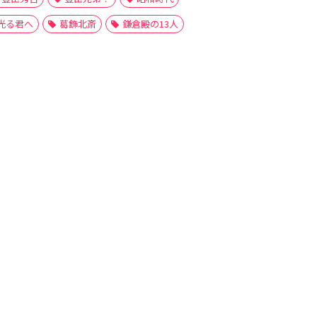
光る君へ
葛飾北斎
鎌倉殿の13人