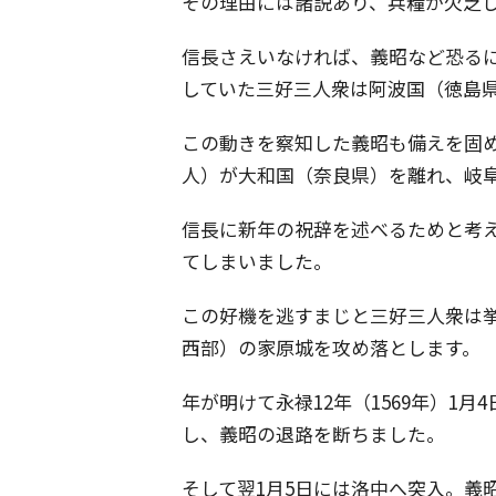
その理由には諸説あり、兵糧が欠乏
信長さえいなければ、義昭など恐る
していた三好三人衆は阿波国（徳島
この動きを察知した義昭も備えを固め
人）が大和国（奈良県）を離れ、岐
信長に新年の祝辞を述べるためと考
てしまいました。
この好機を逃すまじと三好三人衆は挙
西部）の家原城を攻め落とします。
年が明けて永禄12年（1569年）1
し、義昭の退路を断ちました。
そして翌1月5日には洛中へ突入。義