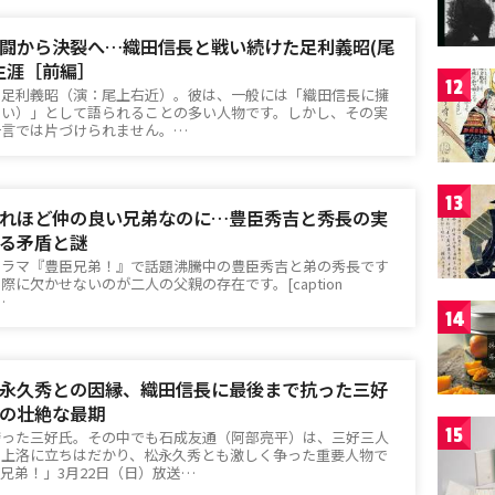
闘から決裂へ…織田信長と戦い続けた足利義昭(尾
生涯［前編］
12
・足利義昭（演：尾上右近）。彼は、一般には「織田信長に擁
らい）」として語られることの多い人物です。しかし、その実
一言では片づけられません。…
13
れほど仲の良い兄弟なのに…豊臣秀吉と秀長の実
る矛盾と謎
ドラマ『豊臣兄弟！』で話題沸騰中の豊臣秀吉と弟の秀長です
に欠かせないのが二人の父親の存在です。[caption
…
14
永久秀との因縁、織田信長に最後まで抗った三好
の壮絶な最期
15
誇った三好氏。その中でも石成友通（阿部亮平）は、三好三人
の上洛に立ちはだかり、松永久秀とも激しく争った重要人物で
兄弟！」3月22日（日）放送…