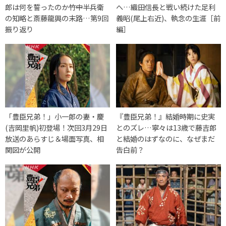
郎は何を誓ったのか――竹中半兵衛
へ…織田信長と戦い続けた足利
の知略と斎藤龍興の末路…第9回
義昭(尾上右近)、執念の生涯［前
振り返り
編］
「豊臣兄弟！」小一郎の妻・慶
『豊臣兄弟！』結婚時期に史実
(吉岡里帆)初登場！次回3月29日
とのズレ…寧々は13歳で藤吉郎
放送のあらすじ＆場面写真、相
と結婚のはずなのに、なぜまだ
関図が公開
告白前？