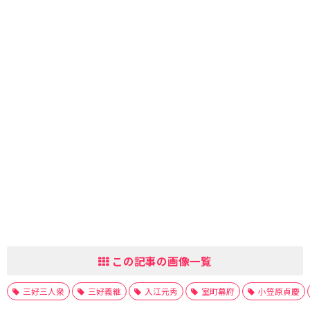
この記事の画像一覧
三好三人衆
三好義継
入江元秀
室町幕府
小笠原貞慶