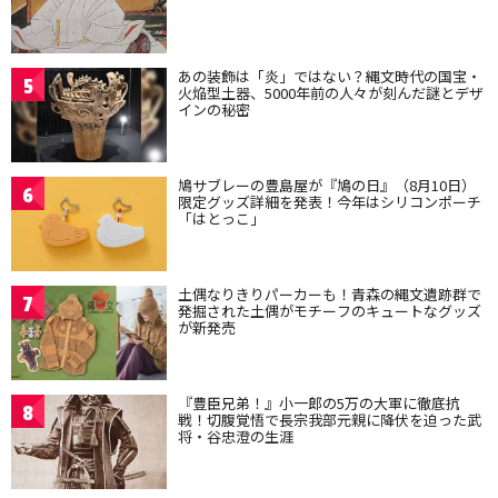
あの装飾は「炎」ではない？縄文時代の国宝・
5
火焔型土器、5000年前の人々が刻んだ謎とデザ
インの秘密
鳩サブレーの豊島屋が『鳩の日』（8月10日）
6
限定グッズ詳細を発表！今年はシリコンポーチ
「はとっこ」
土偶なりきりパーカーも！青森の縄文遺跡群で
7
発掘された土偶がモチーフのキュートなグッズ
が新発売
『豊臣兄弟！』小一郎の5万の大軍に徹底抗
8
戦！切腹覚悟で長宗我部元親に降伏を迫った武
将・谷忠澄の生涯