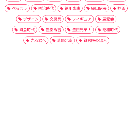
べらぼう
明治時代
徳川家康
織田信長
抹茶
デザイン
文房具
フィギュア
展覧会
鎌倉時代
豊臣秀吉
豊臣兄弟！
昭和時代
光る君へ
葛飾北斎
鎌倉殿の13人