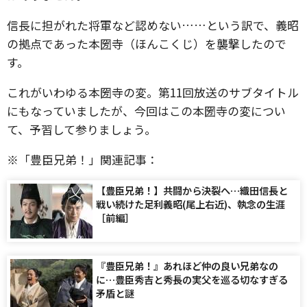
信長に担がれた将軍など認めない……という訳で、義昭
の拠点であった本圀寺（ほんこくじ）を襲撃したので
す。
これがいわゆる本圀寺の変。第11回放送のサブタイトル
にもなっていましたが、今回はこの本圀寺の変につい
て、予習して参りましょう。
※「豊臣兄弟！」関連記事：
【豊臣兄弟！】共闘から決裂へ…織田信長と
戦い続けた足利義昭(尾上右近)、執念の生涯
［前編］
『豊臣兄弟！』あれほど仲の良い兄弟なの
に…豊臣秀吉と秀長の実父を巡る切なすぎる
矛盾と謎