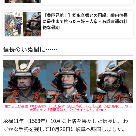
【豊臣兄弟！】松永久秀との因縁、織田信長
に最後まで抗った三好三人衆・石成友通の壮
絶な最期
信長のいぬ間に……
左から三好⻑逸（中野英樹）・三好宗渭（奥田洋平）・石成友通（阿部亮平）。NHK
大河ドラマ「豊臣兄弟！」公式サイトより。🄫NHK
永禄11年（1568年）10月に上洛を果たした信長は、わ
ずかな手勢を残して10月26日に岐阜へ帰国しました。