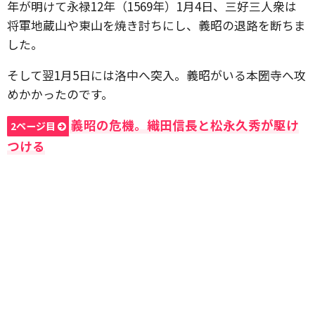
年が明けて永禄12年（1569年）1月4日、三好三人衆は
将軍地蔵山や東山を焼き討ちにし、義昭の退路を断ちま
した。
そして翌1月5日には洛中へ突入。義昭がいる本圀寺へ攻
めかかったのです。
義昭の危機。織田信長と松永久秀が駆け
2ページ目
つける