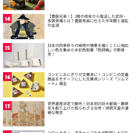
【豊臣兄弟！】2度の改易から復活した武将・
14
多賀秀種とは？豊臣秀長に仕えた半年間と波乱
の生涯
日本の四季折々の植物や情景を描くことに相応
15
しい色を集めた水彩色鉛筆『色辞典』が新発
売！
コンビニおにぎりが文房具に！コンビニの定番
16
商品をモチーフにした文房具シリーズ『ジムマ
ート』誕生
世界遺産決定で脚光！日本初の巨大都城・藤原
17
京を創り上げた知られざる女帝・持統天皇の凄
絶な執念
ハローキティ、ポチャッコたちが昭和レトロな