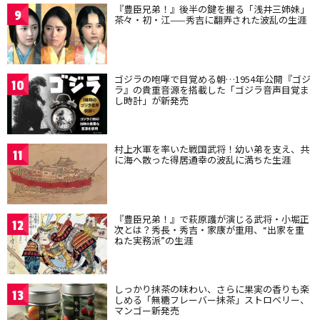
『豊臣兄弟！』後半の鍵を握る「浅井三姉妹」
9
茶々・初・江——秀吉に翻弄された波乱の生涯
ゴジラの咆哮で目覚める朝…1954年公開『ゴジ
10
ラ』の貴重音源を搭載した「ゴジラ音声目覚ま
し時計」が新発売
村上水軍を率いた戦国武将！幼い弟を支え、共
11
に海へ散った得居通幸の波乱に満ちた生涯
『豊臣兄弟！』で萩原護が演じる武将・小堀正
12
次とは？秀長・秀吉・家康が重用、“出家を重
ねた実務派”の生涯
しっかり抹茶の味わい、さらに果実の香りも楽
13
しめる「無糖フレーバー抹茶」ストロベリー、
マンゴー新発売