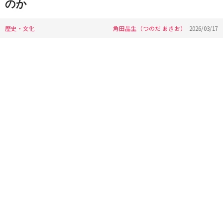
のか
歴史・文化
角田晶生（つのだ あきお）
2026/03/17