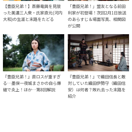
【豊臣兄弟！】斎藤竜興を見限
「豊臣兄弟！」盟友となる前田
った美濃三人衆・氏家直元(河内
利家が初登場！次回2月1日放送
大和)の生涯と末路をたどる
のあらすじ＆場面写真、相関図
が公開
『豊臣兄弟！』直ロスが重すぎ
『豊臣兄弟！』で織田信長と敵
る…墨俣一夜城まさかの自ら爆
対していた織田伊勢守（織田信
破で炎上！ほか…第8回解説
安）は何者？敗れ去った末路を
紹介