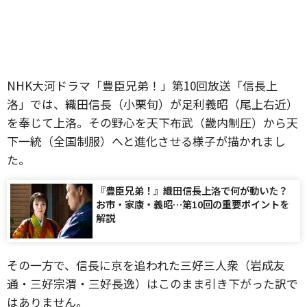
NHK大河ドラマ「豊臣兄弟！」第10回放送「信長上
洛」では、織田信長（小栗旬）が足利義昭（尾上右近）
を奉じて上洛。その野心を天下布武（畿内制圧）から天
下一統（全国制服）へと進化させる様子が描かれまし
た。
『豊臣兄弟！』織田信長上洛で何が動いた？
お市・家康・義昭…第10回の重要ポイントを
解説
その一方で、信長に京を追われた三好三人衆（岩成友
通・三好宗渭・三好長逸）はこのまま引き下がった訳で
はありません。