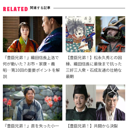
関連する記事
RELATED
『豊臣兄弟！』織田信長上洛で
【豊臣兄弟！】松永久秀との因
何が動いた？お市・家康・義
縁、織田信長に最後まで抗った
昭…第10回の重要ポイントを解
三好三人衆・石成友通の壮絶な
説
最期
『豊臣兄弟！』直を失った小一
【豊臣兄弟！】共闘から決裂