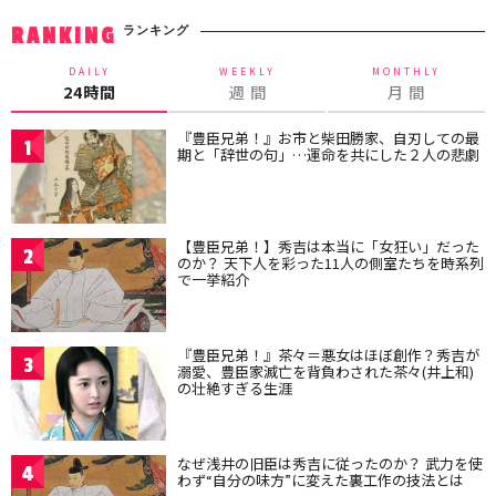
ランキング
RANKING
DAILY
WEEKLY
MONTHLY
24時間
週 間
月 間
『豊臣兄弟！』お市と柴田勝家、自刃しての最
1
期と「辞世の句」…運命を共にした２人の悲劇
【豊臣兄弟！】秀吉は本当に「女狂い」だった
2
のか？ 天下人を彩った11人の側室たちを時系列
で一挙紹介
『豊臣兄弟！』茶々＝悪女はほぼ創作？秀吉が
3
溺愛、豊臣家滅亡を背負わされた茶々(井上和)
の壮絶すぎる生涯
なぜ浅井の旧臣は秀吉に従ったのか？ 武力を使
4
わず“自分の味方”に変えた裏工作の技法とは