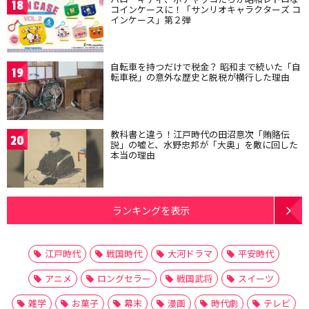
18
コインケースに！「サンリオキャラクターズ コ
インケース」第２弾
自転車を持つだけで税金？ 昭和まで続いた「自
19
転車税」の意外な歴史と脱税が横行した理由
教科書と違う！江戸時代の田沼意次「賄賂伝
20
説」の嘘と、水野忠邦が「大奥」を敵に回した
本当の理由
ランキングを表示
江戸時代
戦国時代
大河ドラマ
平安時代
アニメ
ロングセラー
戦国武将
スイーツ
雑学
お菓子
幕末
漫画
時代劇
テレビ