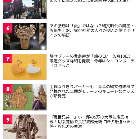
あの装飾は「炎」ではない？縄文時代の国宝・
6
火焔型土器、5000年前の人々が刻んだ謎とデザ
インの秘密
鳩サブレーの豊島屋が『鳩の日』（8月10日）
7
限定グッズ詳細を発表！今年はシリコンポーチ
「はとっこ」
土偶なりきりパーカーも！青森の縄文遺跡群で
8
発掘された土偶がモチーフのキュートなグッズ
が新発売
『豊臣兄弟！』小一郎の5万の大軍に徹底抗
9
戦！切腹覚悟で長宗我部元親に降伏を迫った武
将・谷忠澄の生涯