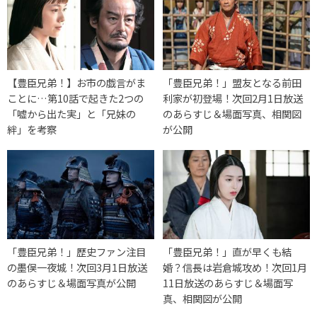
【豊臣兄弟！】お市の戯言がま
「豊臣兄弟！」盟友となる前田
ことに…第10話で起きた2つの
利家が初登場！次回2月1日放送
「嘘から出た実」と「兄妹の
のあらすじ＆場面写真、相関図
絆」を考察
が公開
「豊臣兄弟！」歴史ファン注目
「豊臣兄弟！」直が早くも結
の墨俣一夜城！次回3月1日放送
婚？信長は岩倉城攻め！次回1月
のあらすじ＆場面写真が公開
11日放送のあらすじ＆場面写
真、相関図が公開