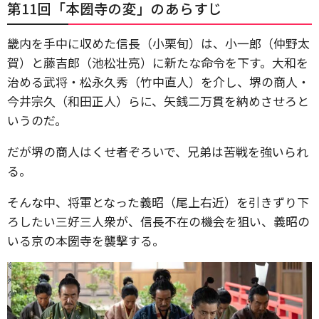
第11回「本圀寺の変」のあらすじ
畿内を手中に収めた信長（小栗旬）は、小一郎（仲野太
賀）と藤吉郎（池松壮亮）に新たな命令を下す。大和を
治める武将・松永久秀（竹中直人）を介し、堺の商人・
今井宗久（和田正人）らに、矢銭二万貫を納めさせろと
いうのだ。
だが堺の商人はくせ者ぞろいで、兄弟は苦戦を強いられ
る。
そんな中、将軍となった義昭（尾上右近）を引きずり下
ろしたい三好三人衆が、信長不在の機会を狙い、義昭の
いる京の本圀寺を襲撃する。