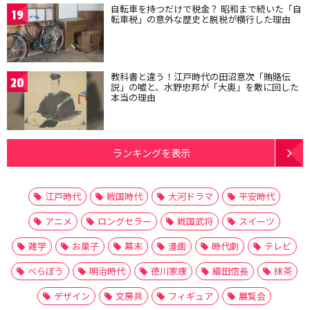
自転車を持つだけで税金？ 昭和まで続いた「自
19
転車税」の意外な歴史と脱税が横行した理由
教科書と違う！江戸時代の田沼意次「賄賂伝
20
説」の嘘と、水野忠邦が「大奥」を敵に回した
本当の理由
ランキングを表示
江戸時代
戦国時代
大河ドラマ
平安時代
アニメ
ロングセラー
戦国武将
スイーツ
雑学
お菓子
幕末
漫画
時代劇
テレビ
べらぼう
明治時代
徳川家康
織田信長
抹茶
デザイン
文房具
フィギュア
展覧会