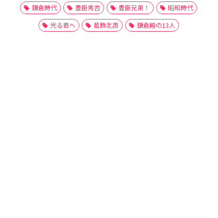
鎌倉時代
豊臣秀吉
豊臣兄弟！
昭和時代
光る君へ
葛飾北斎
鎌倉殿の13人