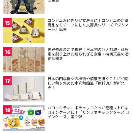
の生涯
コンビニおにぎりが文房具に！コンビニの定番
15
商品をモチーフにした文房具シリーズ『ジムマ
ート』誕生
世界遺産決定で脚光！日本初の巨大都城・藤原
16
京を創り上げた知られざる女帝・持統天皇の凄
絶な執念
日本の四季折々の植物や情景を描くことに相応
17
しい色を集めた水彩色鉛筆『色辞典』が新発
売！
ハローキティ、ポチャッコたちが昭和レトロな
18
コインケースに！「サンリオキャラクターズ コ
インケース」第２弾