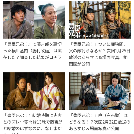
『豊臣兄弟！』で藤吉郎を裏切
「豊臣兄弟！」ついに桶狭間、
った横川甚内（勝村政信）は実
父の敵討ちなるか？次回1月25日
在した？調査した結果がコチラ
放送のあらすじ＆場面写真、相
関図が公開
『豊臣兄弟！』結婚時期に史実
「豊臣兄弟！」直（白石聖）は
とのズレ…寧々は13歳で藤吉郎
どうなる！？次回2月22日放送の
と結婚のはずなのに、なぜまだ
あらすじ＆場面写真が公開