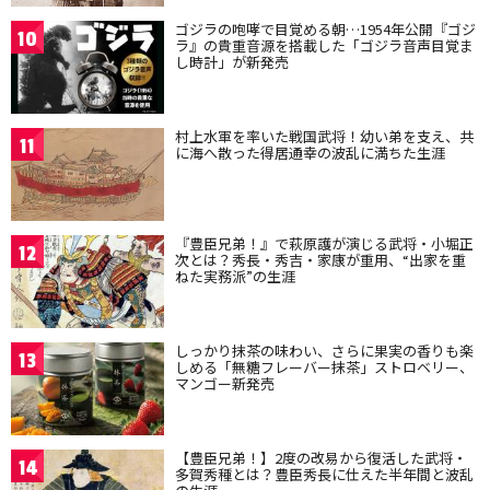
ゴジラの咆哮で目覚める朝…1954年公開『ゴジ
10
ラ』の貴重音源を搭載した「ゴジラ音声目覚ま
し時計」が新発売
村上水軍を率いた戦国武将！幼い弟を支え、共
11
に海へ散った得居通幸の波乱に満ちた生涯
『豊臣兄弟！』で萩原護が演じる武将・小堀正
12
次とは？秀長・秀吉・家康が重用、“出家を重
ねた実務派”の生涯
しっかり抹茶の味わい、さらに果実の香りも楽
13
しめる「無糖フレーバー抹茶」ストロベリー、
マンゴー新発売
【豊臣兄弟！】2度の改易から復活した武将・
14
多賀秀種とは？豊臣秀長に仕えた半年間と波乱