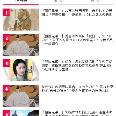
『豊臣兄弟！』お市と柴田勝家、自刃しての最
1
期と「辞世の句」…運命を共にした２人の悲劇
【豊臣兄弟！】秀吉は本当に「女狂い」だった
2
のか？ 天下人を彩った11人の側室たちを時系列
で一挙紹介
『豊臣兄弟！』茶々＝悪女はほぼ創作？秀吉が
3
溺愛、豊臣家滅亡を背負わされた茶々(井上和)
の壮絶すぎる生涯
なぜ浅井の旧臣は秀吉に従ったのか？ 武力を使
4
わず“自分の味方”に変えた裏工作の技法とは
『豊臣兄弟！』で描かれた織田信長の道普請は
5
史実？信長が実施した街道整備の施策を紹介