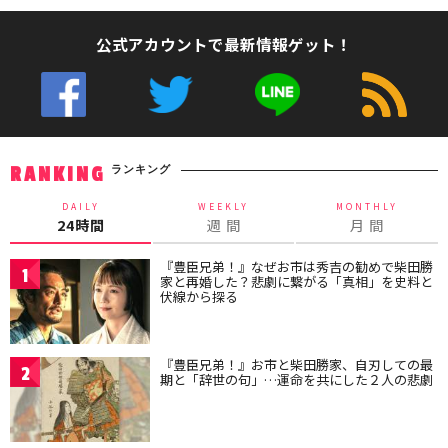
公式アカウントで最新情報ゲット！
ランキング
RANKING
DAILY
WEEKLY
MONTHLY
24時間
週 間
月 間
『豊臣兄弟！』なぜお市は秀吉の勧めで柴田勝
1
家と再婚した？悲劇に繋がる「真相」を史料と
伏線から探る
『豊臣兄弟！』お市と柴田勝家、自刃しての最
2
期と「辞世の句」…運命を共にした２人の悲劇