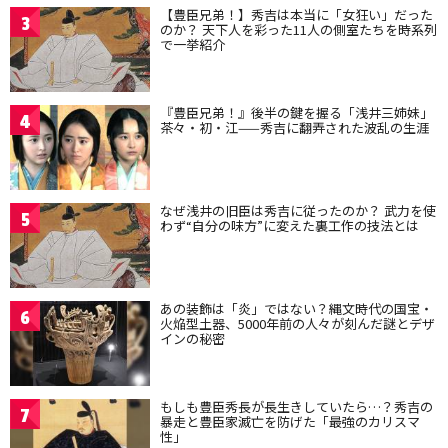
【豊臣兄弟！】秀吉は本当に「女狂い」だった
3
のか？ 天下人を彩った11人の側室たちを時系列
で一挙紹介
『豊臣兄弟！』後半の鍵を握る「浅井三姉妹」
4
茶々・初・江——秀吉に翻弄された波乱の生涯
なぜ浅井の旧臣は秀吉に従ったのか？ 武力を使
5
わず“自分の味方”に変えた裏工作の技法とは
あの装飾は「炎」ではない？縄文時代の国宝・
6
火焔型土器、5000年前の人々が刻んだ謎とデザ
インの秘密
もしも豊臣秀長が長生きしていたら…？秀吉の
7
暴走と豊臣家滅亡を防げた「最強のカリスマ
性」