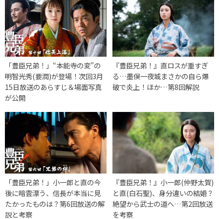
「豊臣兄弟！」“本能寺の変”の
『豊臣兄弟！』直ロスが重すぎ
明智光秀(要潤)が登場！次回3月
る…墨俣一夜城まさかの自ら爆
15日放送のあらすじ＆場面写真
破で炎上！ほか…第8回解説
が公開
「豊臣兄弟！」小一郎と直の今
『豊臣兄弟！』小一郎(仲野太賀)
後に暗雲漂う、信長が本当に見
と直(白石聖)、身分違いの結婚？
たかったものは？第6回放送の解
絶望から武士の道へ…第2回放送
説と考察
を考察