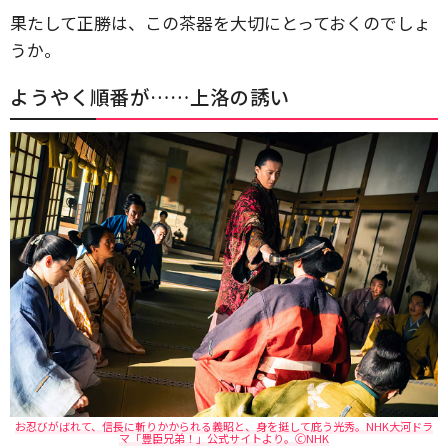
果たして正勝は、この茶器を大切にとっておくのでしょ
うか。
ようやく順番が……上洛の誘い
お忍びがばれて、信長に斬りかかられる義昭と、身を挺して庇う光秀。NHK大河ドラ
マ「豊臣兄弟！」公式サイトより。🄫NHK