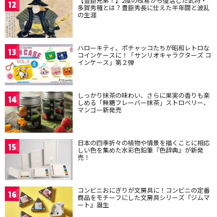
【豊臣兄弟！】2度の改易から復活した武将・
12
多賀秀種とは？豊臣秀長に仕えた半年間と波乱
の生涯
ハローキティ、ポチャッコたちが昭和レトロな
13
コインケースに！「サンリオキャラクターズ コ
インケース」第２弾
しっかり抹茶の味わい、さらに果実の香りも楽
14
しめる「無糖フレーバー抹茶」ストロベリー、
マンゴー新発売
日本の四季折々の植物や情景を描くことに相応
15
しい色を集めた水彩色鉛筆『色辞典』が新発
売！
コンビニおにぎりが文房具に！コンビニの定番
16
商品をモチーフにした文房具シリーズ『ジムマ
ート』誕生