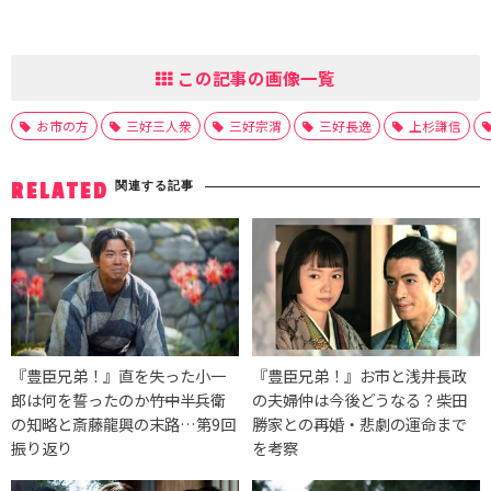
この記事の画像一覧
お市の方
三好三人衆
三好宗渭
三好長逸
上杉謙信
関連する記事
RELATED
『豊臣兄弟！』直を失った小一
『豊臣兄弟！』お市と浅井長政
郎は何を誓ったのか――竹中半兵衛
の夫婦仲は今後どうなる？柴田
の知略と斎藤龍興の末路…第9回
勝家との再婚・悲劇の運命まで
振り返り
を考察