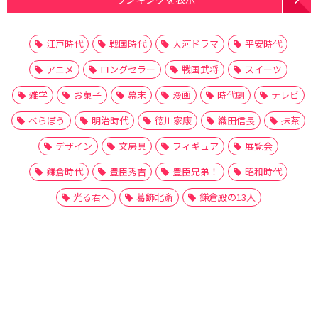
江戸時代
戦国時代
大河ドラマ
平安時代
アニメ
ロングセラー
戦国武将
スイーツ
雑学
お菓子
幕末
漫画
時代劇
テレビ
べらぼう
明治時代
徳川家康
織田信長
抹茶
デザイン
文房具
フィギュア
展覧会
鎌倉時代
豊臣秀吉
豊臣兄弟！
昭和時代
光る君へ
葛飾北斎
鎌倉殿の13人