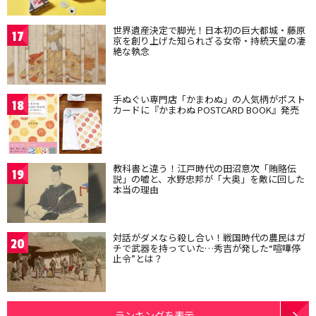
世界遺産決定で脚光！日本初の巨大都城・藤原
17
京を創り上げた知られざる女帝・持統天皇の凄
絶な執念
手ぬぐい専門店「かまわぬ」の人気柄がポスト
18
カードに『かまわぬ POSTCARD BOOK』発売
教科書と違う！江戸時代の田沼意次「賄賂伝
19
説」の嘘と、水野忠邦が「大奥」を敵に回した
本当の理由
対話がダメなら殺し合い！戦国時代の農民はガ
20
チで武器を持っていた…秀吉が発した“喧嘩停
止令”とは？
ランキングを表示