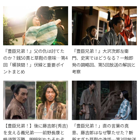
『豊臣兄弟！』父の仇は討てた
『豊臣兄弟！』大沢次郎左衛
のか？銭50貫と草鞋の意味…第4
門、史実ではどうなる？一触即
回「桶狭間！」伏線と重要ポイ
発の調略回、第5回放送の解説と
ントまとめ
考察
【豊臣兄弟！】後に藤吉郎(秀吉)
「豊臣兄弟！」直の言葉の真
を支える義兄弟──前野長康と
意、藤吉郎はなぜ撃たせた？斬
蜂須賀正勝、明暗別れたそれぞ
新すぎた草鞋の逸話…第3回放送