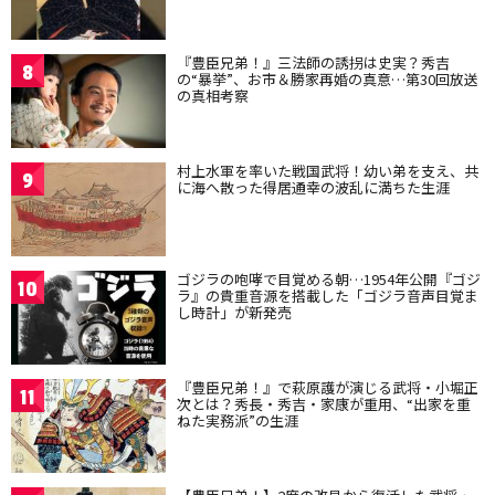
『豊臣兄弟！』三法師の誘拐は史実？秀吉
8
の“暴挙”、お市＆勝家再婚の真意…第30回放送
の真相考察
村上水軍を率いた戦国武将！幼い弟を支え、共
9
に海へ散った得居通幸の波乱に満ちた生涯
ゴジラの咆哮で目覚める朝…1954年公開『ゴジ
10
ラ』の貴重音源を搭載した「ゴジラ音声目覚ま
し時計」が新発売
『豊臣兄弟！』で萩原護が演じる武将・小堀正
11
次とは？秀長・秀吉・家康が重用、“出家を重
ねた実務派”の生涯