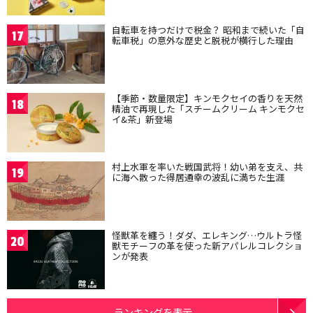
自転車を持つだけで税金？ 昭和まで続いた「自
17
転車税」の意外な歴史と脱税が横行した理由
【季節・数量限定】キンモクセイの香りを天然
18
精油で再現した「スチームクリーム キンモクセ
イ&茶」新登場
村上水軍を率いた戦国武将！幼い弟を支え、共
19
に海へ散った得居通幸の波乱に満ちた生涯
怪獣革を纏う！ダダ、エレキング…ウルトラ怪
20
獣モチーフの革を使った新アパレルコレクショ
ンが発表
ランキングを表示