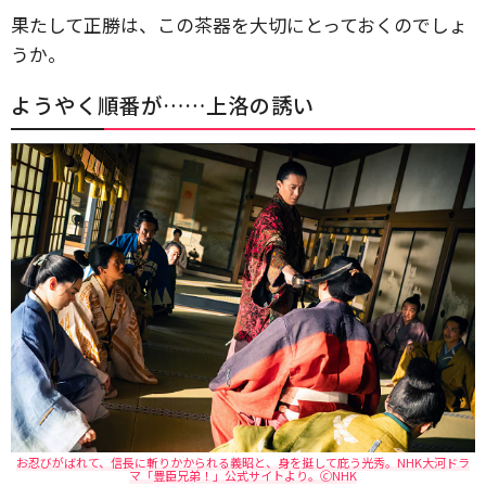
果たして正勝は、この茶器を大切にとっておくのでしょ
うか。
ようやく順番が……上洛の誘い
お忍びがばれて、信長に斬りかかられる義昭と、身を挺して庇う光秀。NHK大河ドラ
マ「豊臣兄弟！」公式サイトより。🄫NHK