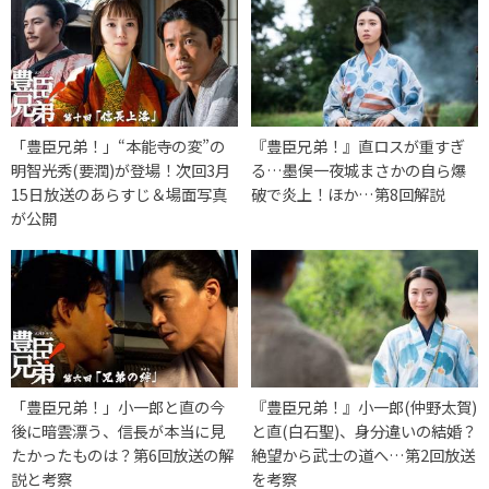
「豊臣兄弟！」“本能寺の変”の
『豊臣兄弟！』直ロスが重すぎ
明智光秀(要潤)が登場！次回3月
る…墨俣一夜城まさかの自ら爆
15日放送のあらすじ＆場面写真
破で炎上！ほか…第8回解説
が公開
「豊臣兄弟！」小一郎と直の今
『豊臣兄弟！』小一郎(仲野太賀)
後に暗雲漂う、信長が本当に見
と直(白石聖)、身分違いの結婚？
たかったものは？第6回放送の解
絶望から武士の道へ…第2回放送
説と考察
を考察