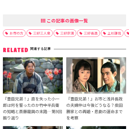
この記事の画像一覧
お市の方
三好三人衆
三好宗渭
三好長逸
上杉謙信
関連する記事
RELATED
『豊臣兄弟！』直を失った小一
『豊臣兄弟！』お市と浅井長政
郎は何を誓ったのか――竹中半兵衛
の夫婦仲は今後どうなる？柴田
の知略と斎藤龍興の末路…第9回
勝家との再婚・悲劇の運命まで
振り返り
を考察