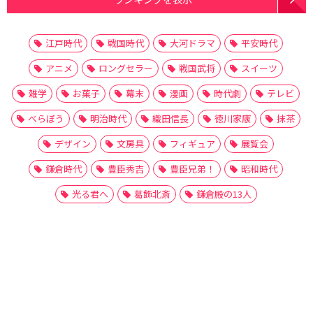
江戸時代
戦国時代
大河ドラマ
平安時代
アニメ
ロングセラー
戦国武将
スイーツ
雑学
お菓子
幕末
漫画
時代劇
テレビ
べらぼう
明治時代
織田信長
徳川家康
抹茶
デザイン
文房具
フィギュア
展覧会
鎌倉時代
豊臣秀吉
豊臣兄弟！
昭和時代
光る君へ
葛飾北斎
鎌倉殿の13人