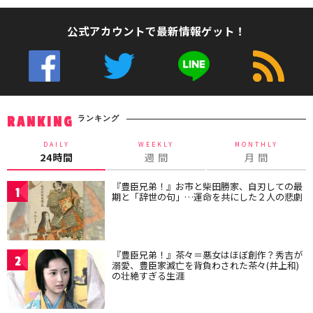
公式アカウントで最新情報ゲット！
ランキング
RANKING
DAILY
WEEKLY
MONTHLY
24時間
週 間
月 間
『豊臣兄弟！』お市と柴田勝家、自刃しての最
1
期と「辞世の句」…運命を共にした２人の悲劇
『豊臣兄弟！』茶々＝悪女はほぼ創作？秀吉が
2
溺愛、豊臣家滅亡を背負わされた茶々(井上和)
の壮絶すぎる生涯