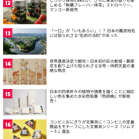
しっかり抹茶の味わい、さらに果実の香りも楽
12
しめる「無糖フレーバー抹茶」ストロベリー、
マンゴー新発売
「一口」が「いもあらい」！？ 日本の難読地名
13
には知られざる“名前の法則”があった
世界遺産決定で脚光！日本初の巨大都城・藤原
14
京を創り上げた知られざる女帝・持統天皇の凄
絶な執念
日本の四季折々の植物や情景を描くことに相応
15
しい色を集めた水彩色鉛筆『色辞典』が新発
売！
コンビニおにぎりが文房具に！コンビニの定番
16
商品をモチーフにした文房具シリーズ『ジムマ
ート』誕生