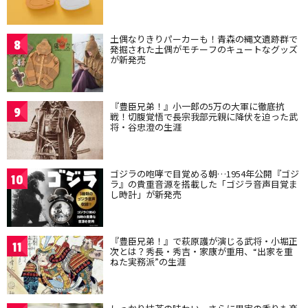
土偶なりきりパーカーも！青森の縄文遺跡群で
8
発掘された土偶がモチーフのキュートなグッズ
が新発売
『豊臣兄弟！』小一郎の5万の大軍に徹底抗
9
戦！切腹覚悟で長宗我部元親に降伏を迫った武
将・谷忠澄の生涯
ゴジラの咆哮で目覚める朝…1954年公開『ゴジ
10
ラ』の貴重音源を搭載した「ゴジラ音声目覚ま
し時計」が新発売
『豊臣兄弟！』で萩原護が演じる武将・小堀正
11
次とは？秀長・秀吉・家康が重用、“出家を重
ねた実務派”の生涯