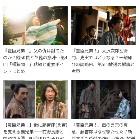
『豊臣兄弟！』父の仇は討てた
『豊臣兄弟！』大沢次郎左衛
のか？銭50貫と草鞋の意味…第4
門、史実ではどうなる？一触即
回「桶狭間！」伏線と重要ポイ
発の調略回、第5回放送の解説と
ントまとめ
考察
【豊臣兄弟！】後に藤吉郎(秀吉)
「豊臣兄弟！」直の言葉の真
を支える義兄弟──前野長康と
意、藤吉郎はなぜ撃たせた？斬
蜂須賀正勝、明暗別れたそれぞ
新すぎた草鞋の逸話…第3回放送