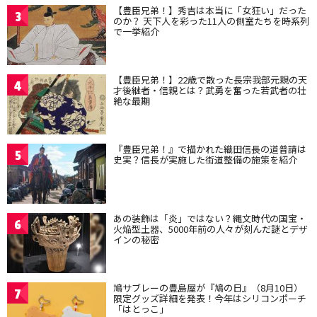
【豊臣兄弟！】秀吉は本当に「女狂い」だった
3
のか？ 天下人を彩った11人の側室たちを時系列
で一挙紹介
【豊臣兄弟！】22歳で散った長宗我部元親の天
4
才後継者・信親とは？武勇を奮った若武者の壮
絶な最期
『豊臣兄弟！』で描かれた織田信長の道普請は
5
史実？信長が実施した街道整備の施策を紹介
あの装飾は「炎」ではない？縄文時代の国宝・
6
火焔型土器、5000年前の人々が刻んだ謎とデザ
インの秘密
鳩サブレーの豊島屋が『鳩の日』（8月10日）
7
限定グッズ詳細を発表！今年はシリコンポーチ
「はとっこ」