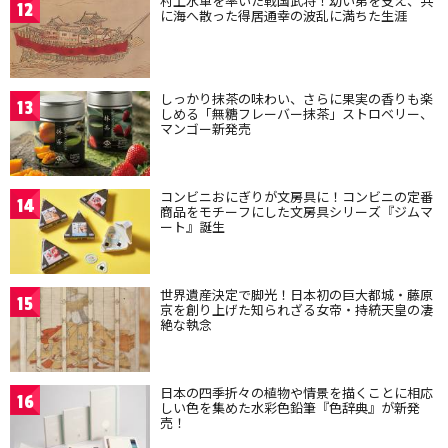
村上水軍を率いた戦国武将！幼い弟を支え、共
12
に海へ散った得居通幸の波乱に満ちた生涯
しっかり抹茶の味わい、さらに果実の香りも楽
13
しめる「無糖フレーバー抹茶」ストロベリー、
マンゴー新発売
コンビニおにぎりが文房具に！コンビニの定番
14
商品をモチーフにした文房具シリーズ『ジムマ
ート』誕生
世界遺産決定で脚光！日本初の巨大都城・藤原
15
京を創り上げた知られざる女帝・持統天皇の凄
絶な執念
日本の四季折々の植物や情景を描くことに相応
16
しい色を集めた水彩色鉛筆『色辞典』が新発
売！