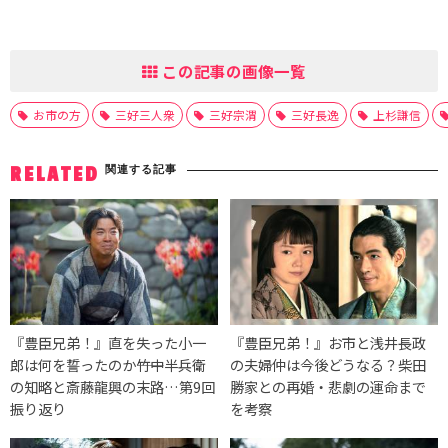
この記事の画像一覧
お市の方
三好三人衆
三好宗渭
三好長逸
上杉謙信
関連する記事
RELATED
『豊臣兄弟！』直を失った小一
『豊臣兄弟！』お市と浅井長政
郎は何を誓ったのか――竹中半兵衛
の夫婦仲は今後どうなる？柴田
の知略と斎藤龍興の末路…第9回
勝家との再婚・悲劇の運命まで
振り返り
を考察