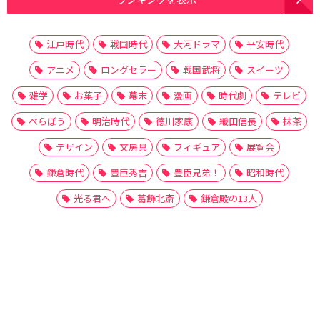
江戸時代
戦国時代
大河ドラマ
平安時代
アニメ
ロングセラー
戦国武将
スイーツ
雑学
お菓子
幕末
漫画
時代劇
テレビ
べらぼう
明治時代
徳川家康
織田信長
抹茶
デザイン
文房具
フィギュア
展覧会
鎌倉時代
豊臣秀吉
豊臣兄弟！
昭和時代
光る君へ
葛飾北斎
鎌倉殿の13人