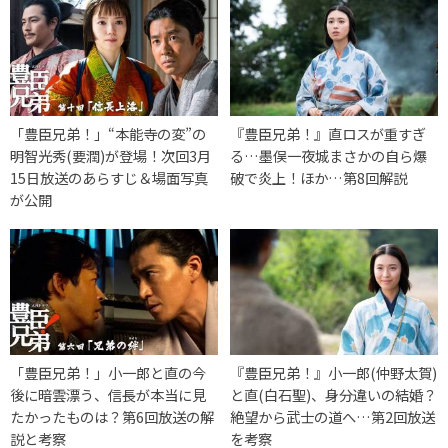
「豊臣兄弟！」“本能寺の変”の
『豊臣兄弟！』直ロスが重すぎ
明智光秀(要潤)が登場！次回3月
る…墨俣一夜城まさかの自ら爆
15日放送のあらすじ＆場面写真
破で炎上！ほか…第8回解説
が公開
「豊臣兄弟！」小一郎と直の今
『豊臣兄弟！』小一郎(仲野太賀)
後に暗雲漂う、信長が本当に見
と直(白石聖)、身分違いの結婚？
たかったものは？第6回放送の解
絶望から武士の道へ…第2回放送
説と考察
を考察