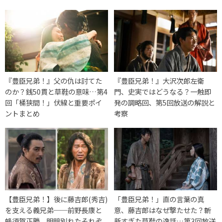
『豊臣兄弟！』父の仇は討てた
『豊臣兄弟！』大沢次郎左衛
のか？銭50貫と草鞋の意味…第4
門、史実ではどうなる？一触即
回「桶狭間！」伏線と重要ポイ
発の調略回、第5回放送の解説と
ントまとめ
考察
【豊臣兄弟！】後に藤吉郎(秀吉)
「豊臣兄弟！」直の言葉の真
を支える義兄弟──前野長康と
意、藤吉郎はなぜ撃たせた？斬
蜂須賀正勝、明暗別れたそれぞ
新すぎた草鞋の逸話…第3回放送