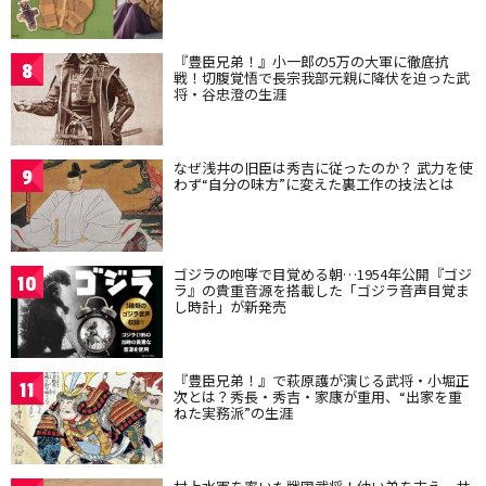
『豊臣兄弟！』小一郎の5万の大軍に徹底抗
8
戦！切腹覚悟で長宗我部元親に降伏を迫った武
将・谷忠澄の生涯
なぜ浅井の旧臣は秀吉に従ったのか？ 武力を使
9
わず“自分の味方”に変えた裏工作の技法とは
ゴジラの咆哮で目覚める朝…1954年公開『ゴジ
10
ラ』の貴重音源を搭載した「ゴジラ音声目覚ま
し時計」が新発売
『豊臣兄弟！』で萩原護が演じる武将・小堀正
11
次とは？秀長・秀吉・家康が重用、“出家を重
ねた実務派”の生涯