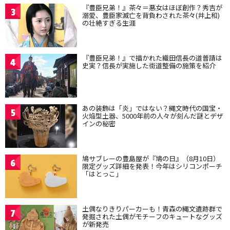
『豊臣兄弟！』茶々＝悪女はほぼ創作？秀吉が
3
溺愛、豊臣家滅亡を背負わされた茶々(井上和)
の壮絶すぎる生涯
『豊臣兄弟！』で描かれた織田信長の道普請は
4
史実？信長が実施した街道整備の施策を紹介
あの装飾は「炎」ではない？縄文時代の国宝・
5
火焔型土器、5000年前の人々が刻んだ謎とデザ
インの秘密
鳩サブレーの豊島屋が『鳩の日』（8月10日）
6
限定グッズ詳細を発表！今年はシリコンポーチ
「はとっこ」
土偶なりきりパーカーも！青森の縄文遺跡群で
7
発掘された土偶がモチーフのキュートなグッズ
が新発売