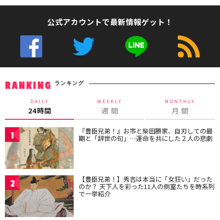
公式アカウントで最新情報ゲット！
ランキング
RANKING
DAILY
WEEKLY
MONTHLY
24時間
週 間
月 間
『豊臣兄弟！』お市と柴田勝家、自刃しての最
1
期と「辞世の句」…運命を共にした２人の悲劇
【豊臣兄弟！】秀吉は本当に「女狂い」だった
2
のか？ 天下人を彩った11人の側室たちを時系列
で一挙紹介