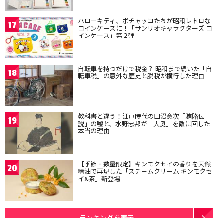
ハローキティ、ポチャッコたちが昭和レトロな
17
コインケースに！「サンリオキャラクターズ コ
インケース」第２弾
自転車を持つだけで税金？ 昭和まで続いた「自
18
転車税」の意外な歴史と脱税が横行した理由
教科書と違う！江戸時代の田沼意次「賄賂伝
19
説」の嘘と、水野忠邦が「大奥」を敵に回した
本当の理由
【季節・数量限定】キンモクセイの香りを天然
20
精油で再現した「スチームクリーム キンモクセ
イ&茶」新登場
ランキングを表示