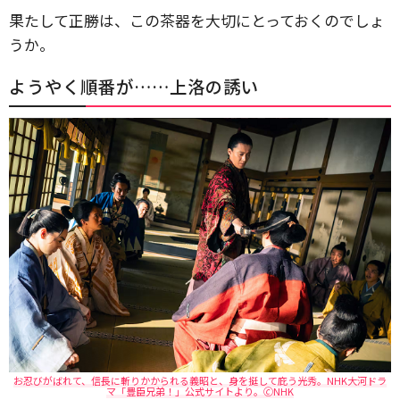
果たして正勝は、この茶器を大切にとっておくのでしょ
うか。
ようやく順番が……上洛の誘い
お忍びがばれて、信長に斬りかかられる義昭と、身を挺して庇う光秀。NHK大河ドラ
マ「豊臣兄弟！」公式サイトより。🄫NHK