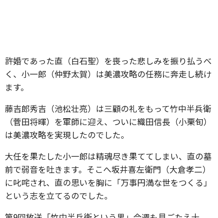
許婚であった直（白石聖）を喪った悲しみを振り払うべ
く、小一郎（仲野太賀）は美濃攻略の任務に奔走し続け
ます。
藤吉郎秀吉（池松壮亮）は三顧の礼をもって竹中半兵衛
（菅田将暉）を軍師に迎え、ついに織田信長（小栗旬）
は美濃攻略を実現したのでした。
大任を果たした小一郎は精魂尽き果ててしまい、直の墓
前で弱音を吐きます。そこへ坂井喜左衛門（大倉孝二）
に叱咤され、直の思いを胸に「万事円満な世をつくる」
という志を立てるのでした。
第9回放送「竹中半兵衛という男」今週も見ごたえ十