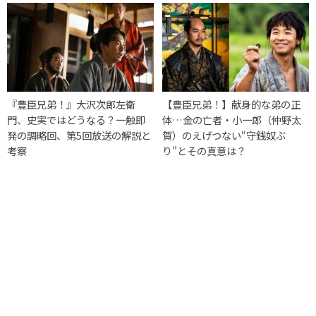
『豊臣兄弟！』大沢次郎左衛
【豊臣兄弟！】献身的な弟の正
門、史実ではどうなる？一触即
体…金の亡者・小一郎（仲野太
発の調略回、第5回放送の解説と
賀）のえげつない“守銭奴ぶ
考察
り”とその真意は？