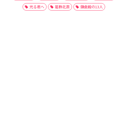
光る君へ
葛飾北斎
鎌倉殿の13人