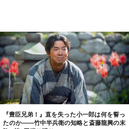
『豊臣兄弟！』直を失った小一郎は何を誓っ
たのか――竹中半兵衛の知略と斎藤龍興の末