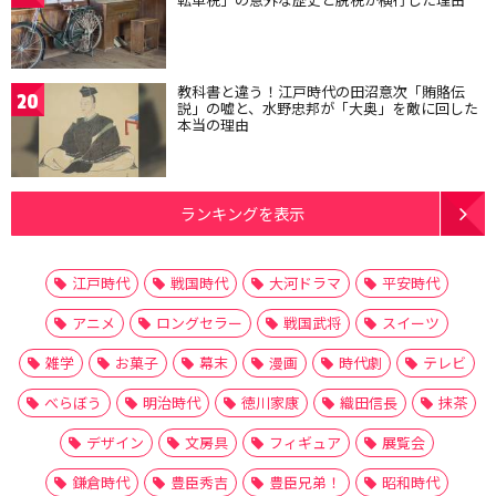
教科書と違う！江戸時代の田沼意次「賄賂伝
20
説」の嘘と、水野忠邦が「大奥」を敵に回した
本当の理由
ランキングを表示
江戸時代
戦国時代
大河ドラマ
平安時代
アニメ
ロングセラー
戦国武将
スイーツ
雑学
お菓子
幕末
漫画
時代劇
テレビ
べらぼう
明治時代
徳川家康
織田信長
抹茶
デザイン
文房具
フィギュア
展覧会
鎌倉時代
豊臣秀吉
豊臣兄弟！
昭和時代