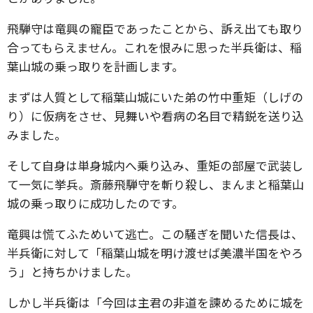
飛騨守は竜興の寵臣であったことから、訴え出ても取り
合ってもらえません。これを恨みに思った半兵衛は、稲
葉山城の乗っ取りを計画します。
まずは人質として稲葉山城にいた弟の竹中重矩（しげの
り）に仮病をさせ、見舞いや看病の名目で精鋭を送り込
みました。
そして自身は単身城内へ乗り込み、重矩の部屋で武装し
て一気に挙兵。斎藤飛騨守を斬り殺し、まんまと稲葉山
城の乗っ取りに成功したのです。
竜興は慌てふためいて逃亡。この騒ぎを聞いた信長は、
半兵衛に対して「稲葉山城を明け渡せば美濃半国をやろ
う」と持ちかけました。
しかし半兵衛は「今回は主君の非道を諫めるために城を