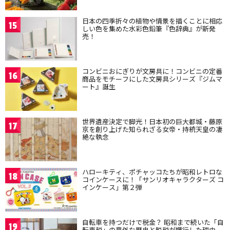
日本の四季折々の植物や情景を描くことに相応
15
しい色を集めた水彩色鉛筆『色辞典』が新発
売！
コンビニおにぎりが文房具に！コンビニの定番
16
商品をモチーフにした文房具シリーズ『ジムマ
ート』誕生
世界遺産決定で脚光！日本初の巨大都城・藤原
17
京を創り上げた知られざる女帝・持統天皇の凄
絶な執念
ハローキティ、ポチャッコたちが昭和レトロな
18
コインケースに！「サンリオキャラクターズ コ
インケース」第２弾
自転車を持つだけで税金？ 昭和まで続いた「自
19
転車税」の意外な歴史と脱税が横行した理由