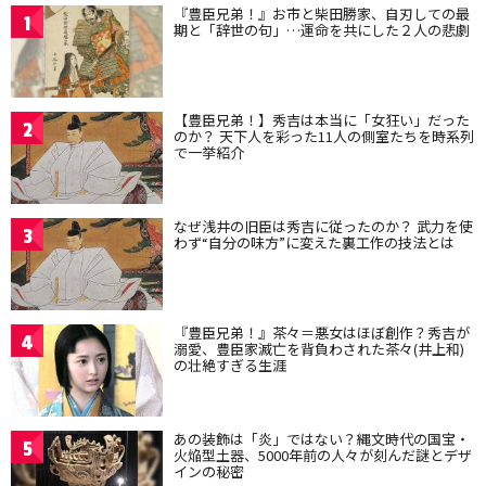
『豊臣兄弟！』お市と柴田勝家、自刃しての最
1
期と「辞世の句」…運命を共にした２人の悲劇
【豊臣兄弟！】秀吉は本当に「女狂い」だった
2
のか？ 天下人を彩った11人の側室たちを時系列
で一挙紹介
なぜ浅井の旧臣は秀吉に従ったのか？ 武力を使
3
わず“自分の味方”に変えた裏工作の技法とは
『豊臣兄弟！』茶々＝悪女はほぼ創作？秀吉が
4
溺愛、豊臣家滅亡を背負わされた茶々(井上和)
の壮絶すぎる生涯
あの装飾は「炎」ではない？縄文時代の国宝・
5
火焔型土器、5000年前の人々が刻んだ謎とデザ
インの秘密