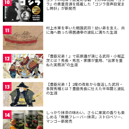
10
ラ』の貴重音源を搭載した「ゴジラ音声目覚ま
し時計」が新発売
村上水軍を率いた戦国武将！幼い弟を支え、共
11
に海へ散った得居通幸の波乱に満ちた生涯
『豊臣兄弟！』で萩原護が演じる武将・小堀正
12
次とは？秀長・秀吉・家康が重用、“出家を重
ねた実務派”の生涯
【豊臣兄弟！】2度の改易から復活した武将・
13
多賀秀種とは？豊臣秀長に仕えた半年間と波乱
の生涯
しっかり抹茶の味わい、さらに果実の香りも楽
14
しめる「無糖フレーバー抹茶」ストロベリー、
マンゴー新発売