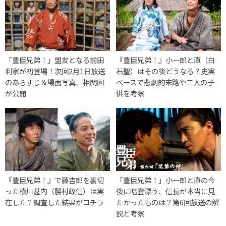
「豊臣兄弟！」盟友となる前田
『豊臣兄弟！』小一郎と直（白
利家が初登場！次回2月1日放送
石聖）はその後どうなる？史実
のあらすじ＆場面写真、相関図
ベースで悲劇的末路や二人の子
が公開
供を考察
『豊臣兄弟！』で藤吉郎を裏切
「豊臣兄弟！」小一郎と直の今
った横川甚内（勝村政信）は実
後に暗雲漂う、信長が本当に見
在した？調査した結果がコチラ
たかったものは？第6回放送の解
説と考察