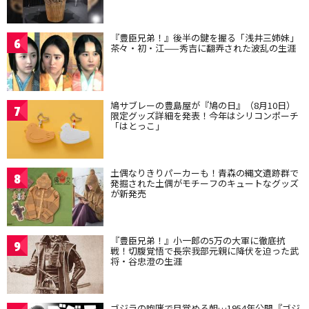
『豊臣兄弟！』後半の鍵を握る「浅井三姉妹」
6
茶々・初・江——秀吉に翻弄された波乱の生涯
鳩サブレーの豊島屋が『鳩の日』（8月10日）
7
限定グッズ詳細を発表！今年はシリコンポーチ
「はとっこ」
土偶なりきりパーカーも！青森の縄文遺跡群で
8
発掘された土偶がモチーフのキュートなグッズ
が新発売
『豊臣兄弟！』小一郎の5万の大軍に徹底抗
9
戦！切腹覚悟で長宗我部元親に降伏を迫った武
将・谷忠澄の生涯
ゴジラの咆哮で目覚める朝…1954年公開『ゴジ