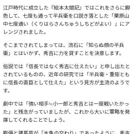
江戸時代に成立した『絵本太閤記』ではこれをさらに脚
色して、七度も通って半兵衛を口説き落とした「栗原山
中七度通い（くりはらさんちゅうしちどがよい）」にア
レンジされました。
そこまでされてしまっては、流石に「知らぬ顔の半兵
衛」とはいかず、秀吉に力を貸すことを決意します。
俗説では「信長ではなく秀吉に仕えたい」と申し出たと
されているものの、近年の研究では「半兵衛・重矩とも
に信長の直臣として仕えた」という見方が主流のようで
す。
劇中では「強い相手≒小一郎と秀吉とは一度戦いたかっ
た」と残念がっていましたが、これから大いに軍略を発
揮してくれることでしょう。
劉備と諸葛亮が「水魚の交わり」であったように、秀吉