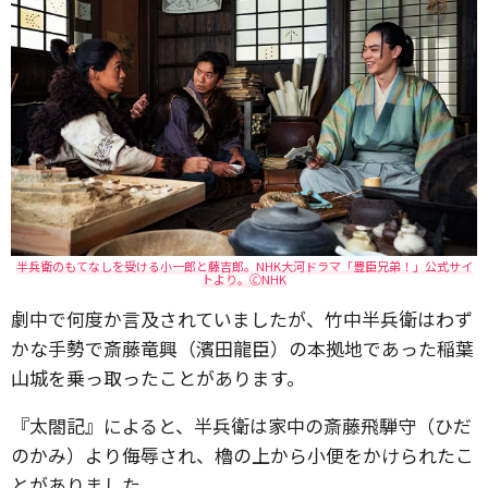
半兵衛のもてなしを受ける小一郎と藤吉郎。NHK大河ドラマ「豊臣兄弟！」公式サイ
トより。🄫NHK
劇中で何度か言及されていましたが、竹中半兵衛はわず
かな手勢で斎藤竜興（濱田龍臣）の本拠地であった稲葉
山城を乗っ取ったことがあります。
『太閤記』によると、半兵衛は家中の斎藤飛騨守（ひだ
のかみ）より侮辱され、櫓の上から小便をかけられたこ
とがありました。