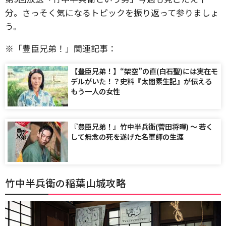
分。さっそく気になるトピックを振り返って参りましょ
う。
※「豊臣兄弟！」関連記事：
【豊臣兄弟！】“架空”の直(白石聖)には実在モ
デルがいた！？史料『太閤素生記』が伝える
もう一人の女性
『豊臣兄弟！』竹中半兵衛(菅田将暉) 〜 若く
して無念の死を遂げた名軍師の生涯
竹中半兵衛の稲葉山城攻略