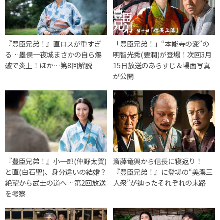
『豊臣兄弟！』直ロスが重すぎ
「豊臣兄弟！」“本能寺の変”の
る…墨俣一夜城まさかの自ら爆
明智光秀(要潤)が登場！次回3月
破で炎上！ほか…第8回解説
15日放送のあらすじ＆場面写真
が公開
『豊臣兄弟！』小一郎(仲野太賀)
斎藤竜興から信長に寝返り！
と直(白石聖)、身分違いの結婚？
『豊臣兄弟！』に登場の“美濃三
絶望から武士の道へ…第2回放送
人衆”が辿ったそれぞれの末路
を考察