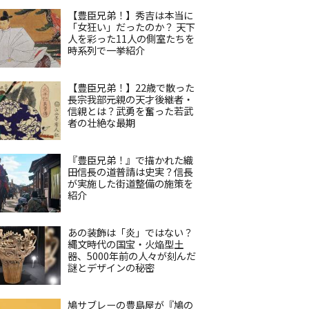
【豊臣兄弟！】秀吉は本当に
「女狂い」だったのか？ 天下
人を彩った11人の側室たちを
時系列で一挙紹介
【豊臣兄弟！】22歳で散った
長宗我部元親の天才後継者・
信親とは？武勇を奮った若武
者の壮絶な最期
『豊臣兄弟！』で描かれた織
田信長の道普請は史実？信長
が実施した街道整備の施策を
紹介
あの装飾は「炎」ではない？
縄文時代の国宝・火焔型土
器、5000年前の人々が刻んだ
謎とデザインの秘密
鳩サブレーの豊島屋が『鳩の