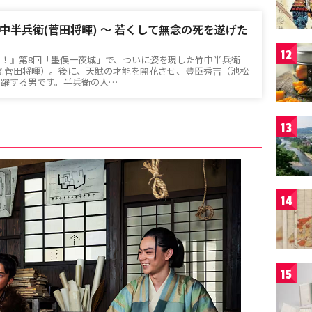
中半兵衛(菅田将暉) 〜 若くして無念の死を遂げた
12
！』第8回「墨俣一夜城」で、ついに姿を現した竹中半兵衛
演:菅田将暉）。後に、天賦の才能を開花させ、豊臣秀吉（池松
活躍する男です。半兵衛の人…
13
14
15