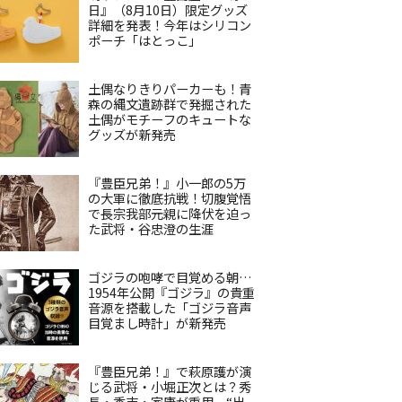
日』（8月10日）限定グッズ
詳細を発表！今年はシリコン
ポーチ「はとっこ」
土偶なりきりパーカーも！青
森の縄文遺跡群で発掘された
土偶がモチーフのキュートな
グッズが新発売
『豊臣兄弟！』小一郎の5万
の大軍に徹底抗戦！切腹覚悟
で長宗我部元親に降伏を迫っ
た武将・谷忠澄の生涯
ゴジラの咆哮で目覚める朝…
1954年公開『ゴジラ』の貴重
音源を搭載した「ゴジラ音声
目覚まし時計」が新発売
『豊臣兄弟！』で萩原護が演
じる武将・小堀正次とは？秀
長・秀吉・家康が重用、“出