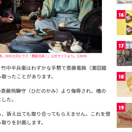
16
17
。NHK大河ドラマ「豊臣兄弟！」公式サイトより。🄫NHK
、竹中半兵衛はわずかな手勢で斎藤竜興（濱田龍
っ取ったことがあります。
18
の斎藤飛騨守（ひだのかみ）より侮辱され、櫓の
ました。
19
ら、訴え出ても取り合ってもらえません。これを恨
っ取りを計画します。