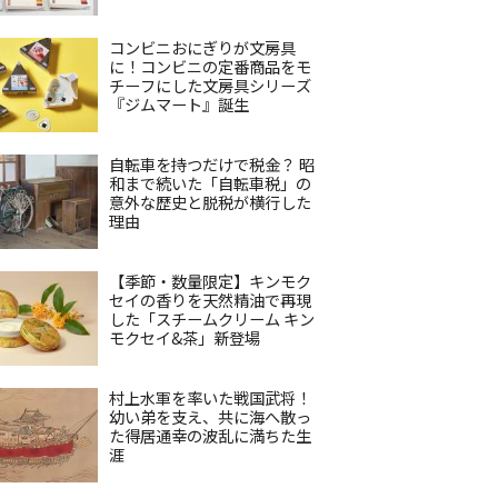
コンビニおにぎりが文房具
に！コンビニの定番商品をモ
チーフにした文房具シリーズ
『ジムマート』誕生
自転車を持つだけで税金？ 昭
和まで続いた「自転車税」の
意外な歴史と脱税が横行した
理由
【季節・数量限定】キンモク
セイの香りを天然精油で再現
した「スチームクリーム キン
モクセイ&茶」新登場
村上水軍を率いた戦国武将！
幼い弟を支え、共に海へ散っ
た得居通幸の波乱に満ちた生
涯