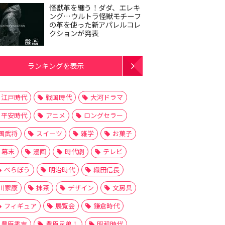
怪獣革を纏う！ダダ、エレキ
ング…ウルトラ怪獣モチーフ
の革を使った新アパレルコレ
クションが発表
ランキングを表示
江戸時代
戦国時代
大河ドラマ
平安時代
アニメ
ロングセラー
国武将
スイーツ
雑学
お菓子
幕末
漫画
時代劇
テレビ
べらぼう
明治時代
織田信長
川家康
抹茶
デザイン
文房具
フィギュア
展覧会
鎌倉時代
豊臣秀吉
豊臣兄弟！
昭和時代