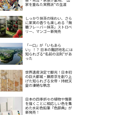
家を重ねた実務派”の生涯
しっかり抹茶の味わい、さら
に果実の香りも楽しめる「無
糖フレーバー抹茶」ストロベ
リー、マンゴー新発売
「一口」が「いもあら
い」！？ 日本の難読地名には
知られざる“名前の法則”があ
った
世界遺産決定で脚光！日本初
の巨大都城・藤原京を創り上
げた知られざる女帝・持統天
皇の凄絶な執念
日本の四季折々の植物や情景
を描くことに相応しい色を集
めた水彩色鉛筆『色辞典』が
新発売！