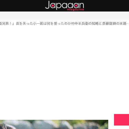
臣兄弟！』直を失った小一郎は何を誓ったのか――竹中半兵衛の知略と斎藤龍興の末路