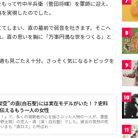
7
をもって竹中半兵衛（菅田将暉）を軍師に迎え、
略を実現したのでした。
ててしまい、直の墓前で弱音を吐きます。そこへ
8
れ、直の思いを胸に「万事円満な世をつくる」と
今週も見ごたえ十分。さっそく気になるトピックを
9
10
架空”の直(白石聖)には実在モデルがいた！？史料
伝えるもう一人の女性
弟！』で、多くの視聴者の心を揺さぶった人物の一人が、豊臣
仲野太賀）の恋人・直（演：白石聖）でした。彼女の突然の死
、いまも「直ロス」と呼ばれ…
11