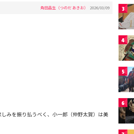
角田晶生（つのだ あきお）
2026/03/09
3
4
5
6
悲しみを振り払うべく、小一郎（仲野太賀）は美