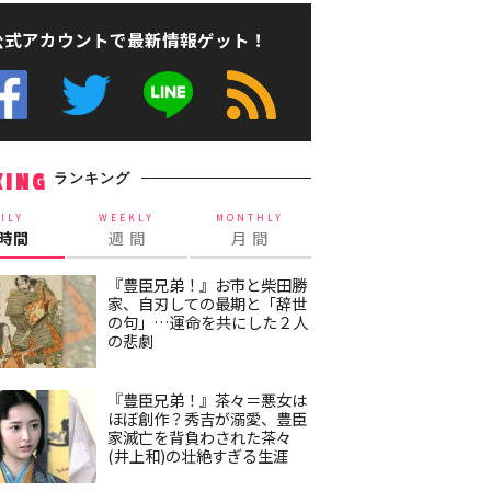
公式アカウントで最新情報ゲット！
ランキング
KING
ILY
WEEKLY
MONTHLY
4時間
週 間
月 間
『豊臣兄弟！』お市と柴田勝
家、自刃しての最期と「辞世
の句」…運命を共にした２人
の悲劇
『豊臣兄弟！』茶々＝悪女は
ほぼ創作？秀吉が溺愛、豊臣
家滅亡を背負わされた茶々
(井上和)の壮絶すぎる生涯