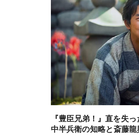
『豊臣兄弟！』直を失っ
中半兵衛の知略と斎藤龍