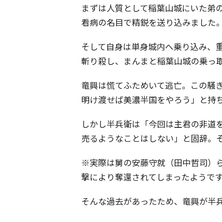
まずは人質として稲葉山城にいた弟
看病の名目で精鋭を送り込みました
そして自身は単身城内へ乗り込み、
斬り殺し、まんまと稲葉山城の乗っ
竜興は慌てふためいて逃亡。この騒
明け渡せば美濃半国をやろう」と持
しかし半兵衛は「今回は主君の非道
売るようなことはしない」と固辞。
※実際は舅の安藤守就（田中哲司）
撃により奪還されてしまったようで
そんな過去があったため、竜興が半