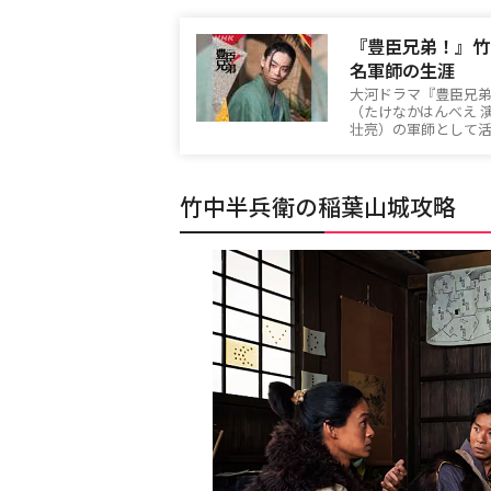
『豊臣兄弟！』竹
名軍師の生涯
大河ドラマ『豊臣兄弟
（たけなかはんべえ 
壮亮）の軍師として
竹中半兵衛の稲葉山城攻略