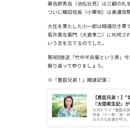
藤吉郎秀吉（池松壮亮）は三顧の礼
ついに織田信長（小栗旬）は美濃攻
大任を果たした小一郎は精魂尽き果
坂井喜左衛門（大倉孝二）に叱咤さ
いう志を立てるのでした。
第9回放送「竹中半兵衛という男」
振り返って参りましょう。
※「豊臣兄弟！」関連記事：
【豊臣兄弟！】“
『太閤素生記』が
大河ドラマ『豊臣兄
秀長（小一郎／演：
は大きな反響を呼び