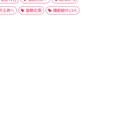
光る君へ
葛飾北斎
鎌倉殿の13人