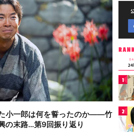
RAN
DA
2
1
2
た小一郎は何を誓ったのか――竹
興の末路…第9回振り返り