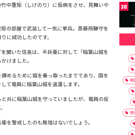
の竹中重矩（しげのり）に仮病をさせ、見舞いや
20
。
重矩の部屋で武装して一気に挙兵。斎藤飛騨守を
取りに成功したのです。
ぎを聞いた信長は、半兵衛に対して「稲葉山城を
ちかけました。
を諫めるために城を乗っ取ったまでであり、国を
戦
そして竜興に稲葉山城を返還します。
らと共に稲葉山城を守っていましたが、竜興の反
す。
徳
兵衛を警戒したのも無理はないでしょう。