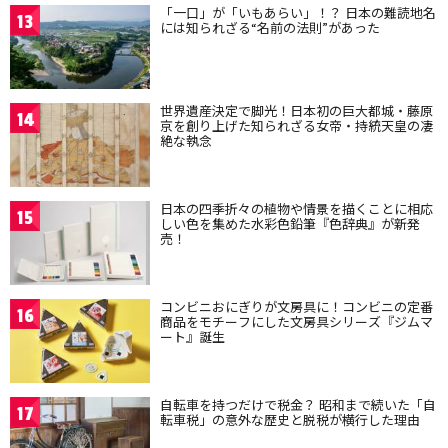
「一口」が「いもあらい」！？ 日本の難読地名
13
には知られざる“名前の法則”があった
世界遺産決定で脚光！日本初の巨大都城・藤原
14
京を創り上げた知られざる女帝・持統天皇の凄
絶な執念
日本の四季折々の植物や情景を描くことに相応
15
しい色を集めた水彩色鉛筆『色辞典』が新発
売！
コンビニおにぎりが文房具に！コンビニの定番
16
商品をモチーフにした文房具シリーズ『ジムマ
ート』誕生
自転車を持つだけで税金？ 昭和まで続いた「自
17
転車税」の意外な歴史と脱税が横行した理由