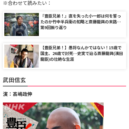
※合わせて読みたい：
『豊臣兄弟！』直を失った小一郎は何を誓っ
たのか――竹中半兵衛の知略と斎藤龍興の末路…
第9回振り返り
【豊臣兄弟！】愚将なんかではない！15歳で
国主、26歳で討死…史実で辿る斎藤龍興(濱田
龍臣)の壮絶な生涯
武田信玄
演：髙嶋政伸