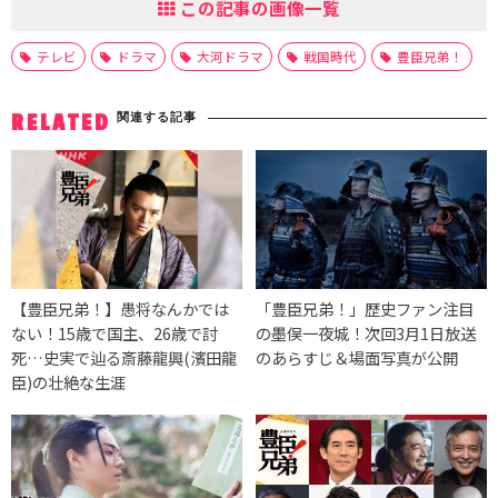
この記事の画像一覧
テレビ
ドラマ
大河ドラマ
戦国時代
豊臣兄弟！
関連する記事
RELATED
【豊臣兄弟！】愚将なんかでは
「豊臣兄弟！」歴史ファン注目
ない！15歳で国主、26歳で討
の墨俣一夜城！次回3月1日放送
死…史実で辿る斎藤龍興(濱田龍
のあらすじ＆場面写真が公開
臣)の壮絶な生涯