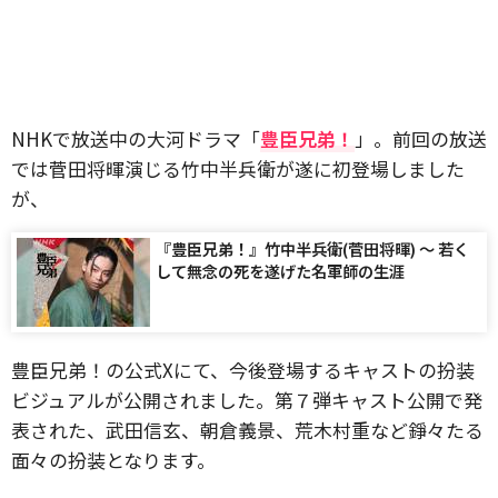
NHKで放送中の大河ドラマ「
豊臣兄弟！
」。前回の放送
では菅田将暉演じる竹中半兵衛が遂に初登場しました
が、
『豊臣兄弟！』竹中半兵衛(菅田将暉) 〜 若く
して無念の死を遂げた名軍師の生涯
豊臣兄弟！の公式Xにて、今後登場するキャストの扮装
ビジュアルが公開されました。第７弾キャスト公開で発
表された、武田信玄、朝倉義景、荒木村重など錚々たる
面々の扮装となります。