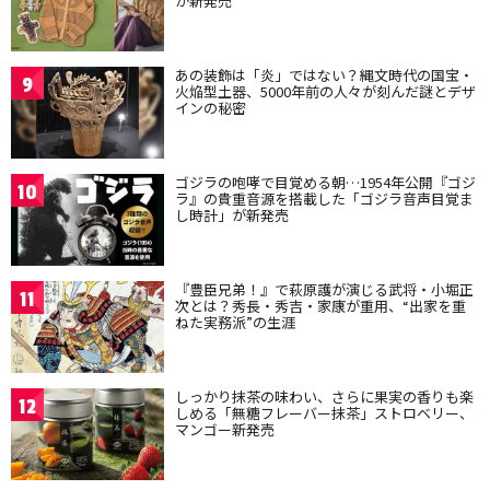
が新発売
あの装飾は「炎」ではない？縄文時代の国宝・
9
火焔型土器、5000年前の人々が刻んだ謎とデザ
インの秘密
ゴジラの咆哮で目覚める朝…1954年公開『ゴジ
10
ラ』の貴重音源を搭載した「ゴジラ音声目覚ま
し時計」が新発売
『豊臣兄弟！』で萩原護が演じる武将・小堀正
11
次とは？秀長・秀吉・家康が重用、“出家を重
ねた実務派”の生涯
しっかり抹茶の味わい、さらに果実の香りも楽
12
しめる「無糖フレーバー抹茶」ストロベリー、
マンゴー新発売