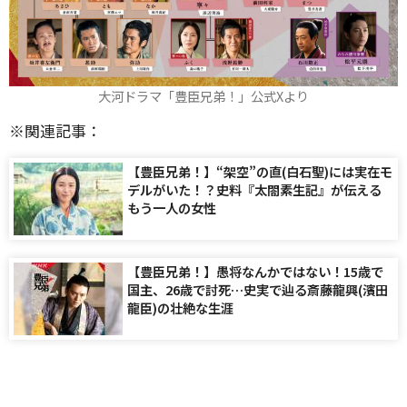
大河ドラマ「豊臣兄弟！」公式Xより
※関連記事：
【豊臣兄弟！】“架空”の直(白石聖)には実在モ
デルがいた！？史料『太閤素生記』が伝える
もう一人の女性
【豊臣兄弟！】愚将なんかではない！15歳で
国主、26歳で討死…史実で辿る斎藤龍興(濱田
龍臣)の壮絶な生涯