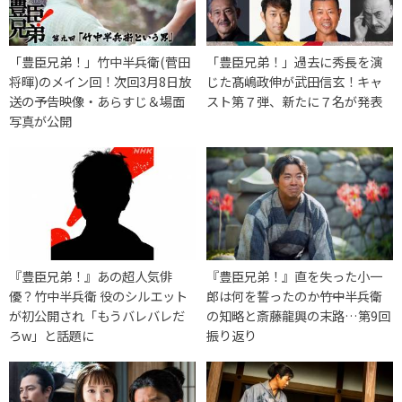
「豊臣兄弟！」竹中半兵衛(菅田
「豊臣兄弟！」過去に秀長を演
将暉)のメイン回！次回3月8日放
じた髙嶋政伸が武田信玄！キャ
送の予告映像・あらすじ＆場面
スト第７弾、新たに７名が発表
写真が公開
『豊臣兄弟！』あの超人気俳
『豊臣兄弟！』直を失った小一
優？竹中半兵衛 役のシルエット
郎は何を誓ったのか――竹中半兵衛
が初公開され「もうバレバレだ
の知略と斎藤龍興の末路…第9回
ろw」と話題に
振り返り