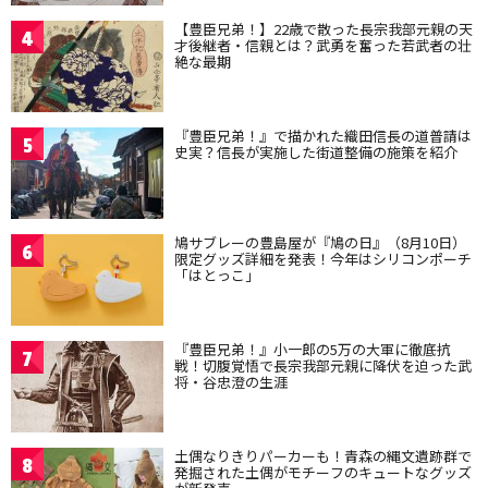
【豊臣兄弟！】22歳で散った長宗我部元親の天
4
才後継者・信親とは？武勇を奮った若武者の壮
絶な最期
『豊臣兄弟！』で描かれた織田信長の道普請は
5
史実？信長が実施した街道整備の施策を紹介
鳩サブレーの豊島屋が『鳩の日』（8月10日）
6
限定グッズ詳細を発表！今年はシリコンポーチ
「はとっこ」
『豊臣兄弟！』小一郎の5万の大軍に徹底抗
7
戦！切腹覚悟で長宗我部元親に降伏を迫った武
将・谷忠澄の生涯
土偶なりきりパーカーも！青森の縄文遺跡群で
8
発掘された土偶がモチーフのキュートなグッズ