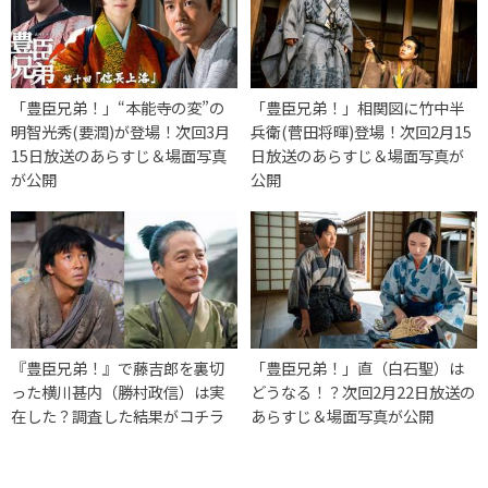
「豊臣兄弟！」“本能寺の変”の
「豊臣兄弟！」相関図に竹中半
明智光秀(要潤)が登場！次回3月
兵衛(菅田将暉)登場！次回2月15
15日放送のあらすじ＆場面写真
日放送のあらすじ＆場面写真が
が公開
公開
『豊臣兄弟！』で藤吉郎を裏切
「豊臣兄弟！」直（白石聖）は
った横川甚内（勝村政信）は実
どうなる！？次回2月22日放送の
在した？調査した結果がコチラ
あらすじ＆場面写真が公開