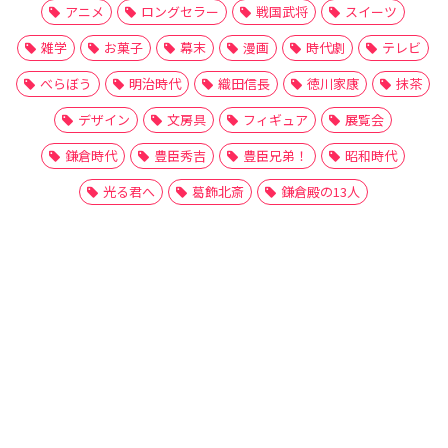
アニメ
ロングセラー
戦国武将
スイーツ
雑学
お菓子
幕末
漫画
時代劇
テレビ
べらぼう
明治時代
織田信長
徳川家康
抹茶
デザイン
文房具
フィギュア
展覧会
鎌倉時代
豊臣秀吉
豊臣兄弟！
昭和時代
光る君へ
葛飾北斎
鎌倉殿の13人