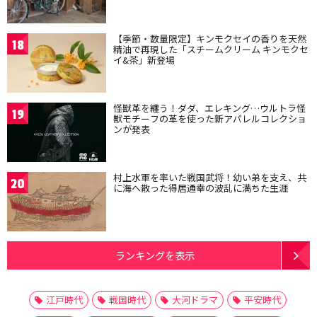
【季節・数量限定】キンモクセイの香りを天然
18
精油で再現した「スチームクリーム キンモクセ
イ&茶」新登場
怪獣革を纏う！ダダ、エレキング…ウルトラ怪
19
獣モチーフの革を使った新アパレルコレクショ
ンが発表
村上水軍を率いた戦国武将！幼い弟を支え、共
20
に海へ散った得居通幸の波乱に満ちた生涯
ランキングを表示
江戸時代
戦国時代
大河ドラマ
平安時代