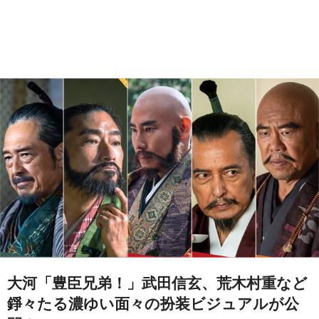
大河「豊臣兄弟！」武田信玄、荒木村重など
錚々たる濃ゆい面々の扮装ビジュアルが公