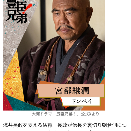
大河ドラマ「豊臣兄弟！」公式Xより
浅井長政を支える猛将。長政が信長を裏切り朝倉側につ