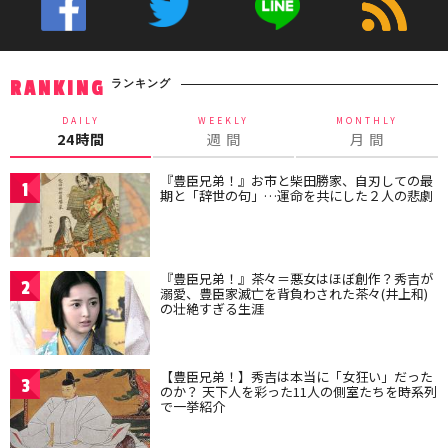
ランキング
RANKING
DAILY
WEEKLY
MONTHLY
24時間
週 間
月 間
『豊臣兄弟！』お市と柴田勝家、自刃しての最
1
期と「辞世の句」…運命を共にした２人の悲劇
『豊臣兄弟！』茶々＝悪女はほぼ創作？秀吉が
2
溺愛、豊臣家滅亡を背負わされた茶々(井上和)
の壮絶すぎる生涯
【豊臣兄弟！】秀吉は本当に「女狂い」だった
3
のか？ 天下人を彩った11人の側室たちを時系列
で一挙紹介