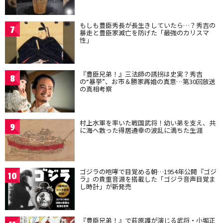
もしも豊臣秀長が長生きしていたら…？秀吉の
7
暴走と豊臣家滅亡を防げた「最強のカリスマ
性」
『豊臣兄弟！』三法師の誘拐は史実？秀吉
8
の“暴挙”、お市＆勝家再婚の真意…第30回放送
の真相考察
村上水軍を率いた戦国武将！幼い弟を支え、共
9
に海へ散った得居通幸の波乱に満ちた生涯
ゴジラの咆哮で目覚める朝…1954年公開『ゴジ
10
ラ』の貴重音源を搭載した「ゴジラ音声目覚ま
し時計」が新発売
『豊臣兄弟！』で萩原護が演じる武将・小堀正