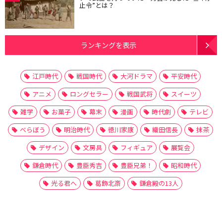
止令”とは？
ランキングを表示
江戸時代
戦国時代
大河ドラマ
平安時代
アニメ
ロングセラー
戦国武将
スイーツ
雑学
お菓子
幕末
漫画
時代劇
テレビ
べらぼう
明治時代
徳川家康
織田信長
抹茶
デザイン
文房具
フィギュア
展覧会
鎌倉時代
豊臣秀吉
豊臣兄弟！
昭和時代
光る君へ
葛飾北斎
鎌倉殿の13人