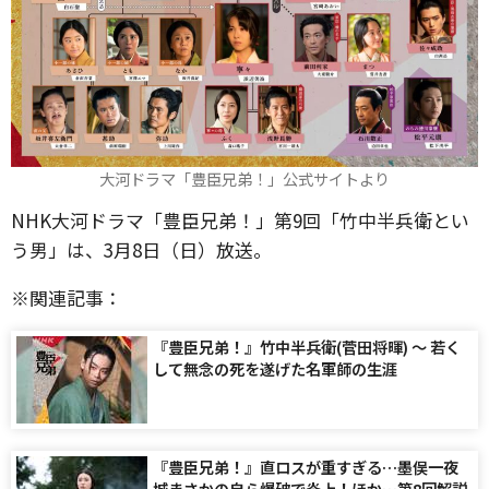
大河ドラマ「豊臣兄弟！」公式サイトより
NHK大河ドラマ「豊臣兄弟！」第9回「竹中半兵衛とい
う男」は、3月8日（日）放送。
※関連記事：
『豊臣兄弟！』竹中半兵衛(菅田将暉) 〜 若く
して無念の死を遂げた名軍師の生涯
『豊臣兄弟！』直ロスが重すぎる…墨俣一夜
城まさかの自ら爆破で炎上！ほか…第8回解説