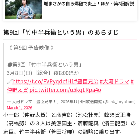
城まさかの自ら爆破で炎上！ほか…第8回解説
第9回「竹中半兵衛という男」のあらすじ
《 第9回 予告映像 》
⚫️第9回「竹中半兵衛という男」
3月8日(日)［総合］夜8:00ほか
🔗
https://t.co/FVPyqdcfH1
#豊臣兄弟
#大河ドラマ
#
仲野太賀
pic.twitter.com/u5kqLRpa4o
— 大河ドラマ「豊臣兄弟！」2026年1月4日放送開始 (@nhk_toyotomi)
March 1, 2026
小一郎（仲野太賀）と藤吉郎（池松壮亮）蜂須賀正勝
（高橋努）の３人は美濃国主・斎藤龍興（濱田龍臣）の
家臣、竹中半兵衛（菅田将暉）の調略に乗り出す。