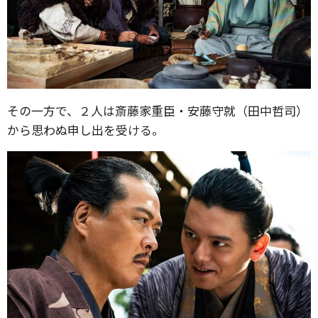
その一方で、２人は斎藤家重臣・安藤守就（田中哲司）
から思わぬ申し出を受ける。