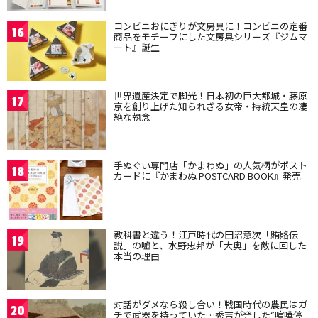
コンビニおにぎりが文房具に！コンビニの定番
16
商品をモチーフにした文房具シリーズ『ジムマ
ート』誕生
世界遺産決定で脚光！日本初の巨大都城・藤原
17
京を創り上げた知られざる女帝・持統天皇の凄
絶な執念
手ぬぐい専門店「かまわぬ」の人気柄がポスト
18
カードに『かまわぬ POSTCARD BOOK』発売
教科書と違う！江戸時代の田沼意次「賄賂伝
19
説」の嘘と、水野忠邦が「大奥」を敵に回した
本当の理由
対話がダメなら殺し合い！戦国時代の農民はガ
20
チで武器を持っていた…秀吉が発した“喧嘩停