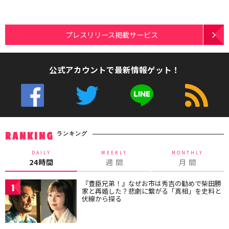
プレスリリース掲載サービス
公式アカウントで最新情報ゲット！
ランキング
RANKING
DAILY
WEEKLY
MONTHLY
24時間
週 間
月 間
『豊臣兄弟！』なぜお市は秀吉の勧めで柴田勝
1
家と再婚した？悲劇に繋がる「真相」を史料と
伏線から探る