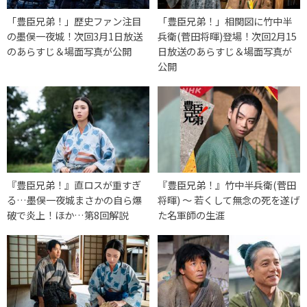
「豊臣兄弟！」歴史ファン注目
「豊臣兄弟！」相関図に竹中半
の墨俣一夜城！次回3月1日放送
兵衛(菅田将暉)登場！次回2月15
のあらすじ＆場面写真が公開
日放送のあらすじ＆場面写真が
公開
『豊臣兄弟！』直ロスが重すぎ
『豊臣兄弟！』竹中半兵衛(菅田
る…墨俣一夜城まさかの自ら爆
将暉) 〜 若くして無念の死を遂げ
破で炎上！ほか…第8回解説
た名軍師の生涯