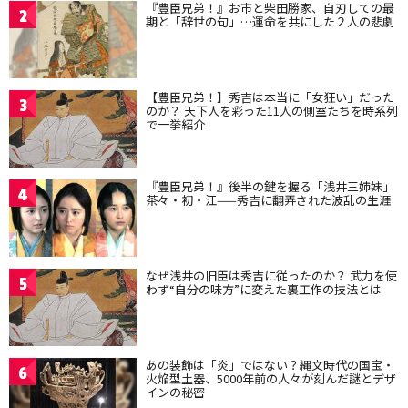
『豊臣兄弟！』お市と柴田勝家、自刃しての最
2
期と「辞世の句」…運命を共にした２人の悲劇
【豊臣兄弟！】秀吉は本当に「女狂い」だった
3
のか？ 天下人を彩った11人の側室たちを時系列
で一挙紹介
『豊臣兄弟！』後半の鍵を握る「浅井三姉妹」
4
茶々・初・江——秀吉に翻弄された波乱の生涯
なぜ浅井の旧臣は秀吉に従ったのか？ 武力を使
5
わず“自分の味方”に変えた裏工作の技法とは
あの装飾は「炎」ではない？縄文時代の国宝・
6
火焔型土器、5000年前の人々が刻んだ謎とデザ
インの秘密