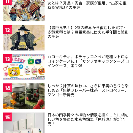
11
次とは？秀長・秀吉・家康が重用、“出家を重
ねた実務派”の生涯
【豊臣兄弟！】2度の改易から復活した武将・
12
多賀秀種とは？豊臣秀長に仕えた半年間と波乱
の生涯
ハローキティ、ポチャッコたちが昭和レトロな
13
コインケースに！「サンリオキャラクターズ コ
インケース」第２弾
しっかり抹茶の味わい、さらに果実の香りも楽
14
しめる「無糖フレーバー抹茶」ストロベリー、
マンゴー新発売
日本の四季折々の植物や情景を描くことに相応
15
しい色を集めた水彩色鉛筆『色辞典』が新発
売！