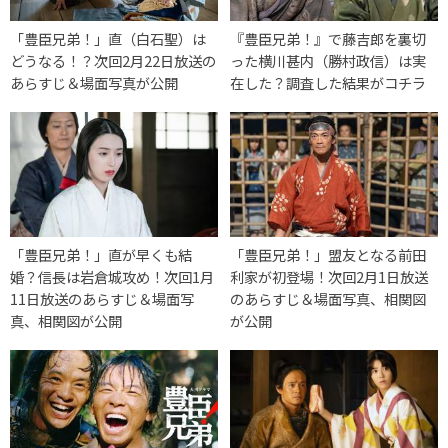
「豊臣兄弟！」直（白石聖）は
『豊臣兄弟！』で藤吉郎を裏切
どうなる！？次回2月22日放送の
った横川甚内（勝村政信）は実
あらすじ＆場面写真が公開
在した？調査した結果がコチラ
「豊臣兄弟！」直が早くも結
「豊臣兄弟！」盟友となる前田
婚？信長は岩倉城攻め！次回1月
利家が初登場！次回2月1日放送
11日放送のあらすじ＆場面写
のあらすじ＆場面写真、相関図
真、相関図が公開
が公開