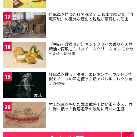
自転車を持つだけで税金？ 昭和まで続いた「自
17
転車税」の意外な歴史と脱税が横行した理由
【季節・数量限定】キンモクセイの香りを天然
18
精油で再現した「スチームクリーム キンモクセ
イ&茶」新登場
怪獣革を纏う！ダダ、エレキング…ウルトラ怪
19
獣モチーフの革を使った新アパレルコレクショ
ンが発表
村上水軍を率いた戦国武将！幼い弟を支え、共
20
に海へ散った得居通幸の波乱に満ちた生涯