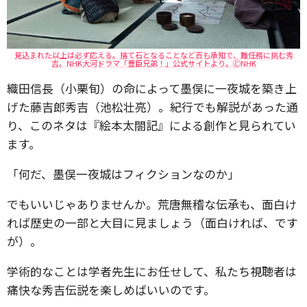
見込まれた以上は必ず応える。捨て石となることなど百も承知で、難任務に挑む秀
吉。NHK大河ドラマ「豊臣兄弟！」公式サイトより。🄫NHK
織田信長（小栗旬）の命によって墨俣に一夜城を築き上
げた藤吉郎秀吉（池松壮亮）。紀行でも解説があった通
り、このネタは『絵本太閤記』による創作と見られてい
ます。
「何だ、墨俣一夜城はフィクションなのか」
でもいいじゃありませんか。荒唐無稽な伝承も、面白け
れば歴史の一部と大目に見ましょう（面白ければ、です
が）。
学術的なことは学者先生にお任せして、私たち視聴者は
痛快な秀吉伝説を楽しめばいいのです。