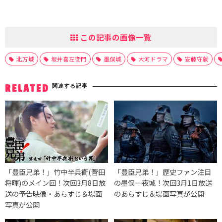
この記事の画像一覧
北方城
坂井喜左衛門
墨俣城
大河ドラマ
安藤守就
関連する記事
RELATED
「豊臣兄弟！」竹中半兵衛(菅田
「豊臣兄弟！」歴史ファン注目
将暉)のメイン回！次回3月8日放
の墨俣一夜城！次回3月1日放送
送の予告映像・あらすじ＆場面
のあらすじ＆場面写真が公開
写真が公開