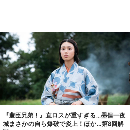
『豊臣兄弟！』直ロスが重すぎる…墨俣一夜
城まさかの自ら爆破で炎上！ほか…第8回解