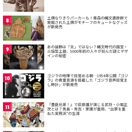
土偶なりきりパーカーも！青森の縄文遺跡群で
8
発掘された土偶がモチーフのキュートなグッズ
が新発売
あの装飾は「炎」ではない？縄文時代の国宝・
9
火焔型土器、5000年前の人々が刻んだ謎とデザ
インの秘密
ゴジラの咆哮で目覚める朝…1954年公開『ゴジ
10
ラ』の貴重音源を搭載した「ゴジラ音声目覚ま
し時計」が新発売
『豊臣兄弟！』で萩原護が演じる武将・小堀正
11
次とは？秀長・秀吉・家康が重用、“出家を重
ねた実務派”の生涯