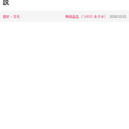
説
歴史・文化
角田晶生（つのだ あきお）
2026/03/02