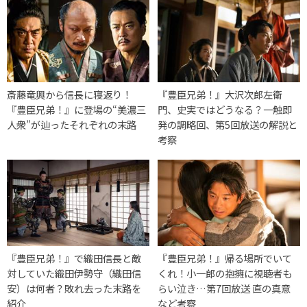
斎藤竜興から信長に寝返り！
『豊臣兄弟！』大沢次郎左衛
『豊臣兄弟！』に登場の“美濃三
門、史実ではどうなる？一触即
人衆”が辿ったそれぞれの末路
発の調略回、第5回放送の解説と
考察
『豊臣兄弟！』で織田信長と敵
『豊臣兄弟！』帰る場所でいて
対していた織田伊勢守（織田信
くれ！小一郎の抱擁に視聴者も
安）は何者？敗れ去った末路を
らい泣き…第7回放送 直の真意
紹介
など考察