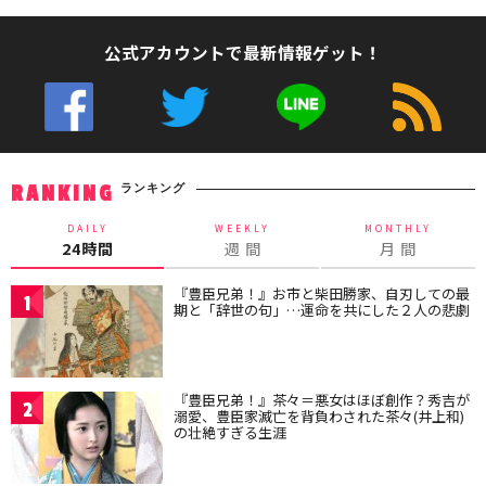
公式アカウントで最新情報ゲット！
ランキング
RANKING
DAILY
WEEKLY
MONTHLY
24時間
週 間
月 間
『豊臣兄弟！』お市と柴田勝家、自刃しての最
1
期と「辞世の句」…運命を共にした２人の悲劇
『豊臣兄弟！』茶々＝悪女はほぼ創作？秀吉が
2
溺愛、豊臣家滅亡を背負わされた茶々(井上和)
の壮絶すぎる生涯