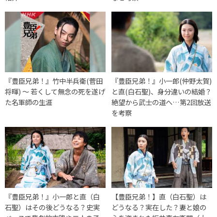
『豊臣兄弟！』竹中半兵衛(菅田
『豊臣兄弟！』小一郎(仲野太賀)
将暉) 〜 若くして無念の死を遂げ
と直(白石聖)、身分違いの結婚？
た名軍師の生涯
絶望から武士の道へ…第2回放送
を考察
『豊臣兄弟！』小一郎と直（白
【豊臣兄弟！】直（白石聖）は
石聖）はその後どうなる？史実
どうなる？実在した？妻と娘の