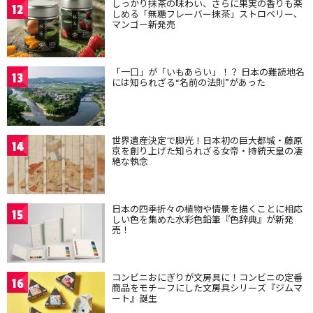
しっかり抹茶の味わい、さらに果実の香りも楽
12
しめる「無糖フレーバー抹茶」ストロベリー、
マンゴー新発売
「一口」が「いもあらい」！？ 日本の難読地名
13
には知られざる“名前の法則”があった
世界遺産決定で脚光！日本初の巨大都城・藤原
14
京を創り上げた知られざる女帝・持統天皇の凄
絶な執念
日本の四季折々の植物や情景を描くことに相応
15
しい色を集めた水彩色鉛筆『色辞典』が新発
売！
コンビニおにぎりが文房具に！コンビニの定番
16
商品をモチーフにした文房具シリーズ『ジムマ
ート』誕生