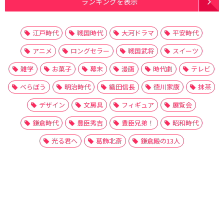
ランキングを表示
江戸時代
戦国時代
大河ドラマ
平安時代
アニメ
ロングセラー
戦国武将
スイーツ
雑学
お菓子
幕末
漫画
時代劇
テレビ
べらぼう
明治時代
織田信長
徳川家康
抹茶
デザイン
文房具
フィギュア
展覧会
鎌倉時代
豊臣秀吉
豊臣兄弟！
昭和時代
光る君へ
葛飾北斎
鎌倉殿の13人