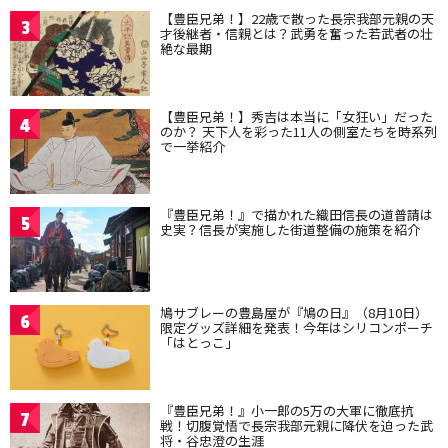
【豊臣兄弟！】22歳で散った長宗我部元親の天
3
才後継者・信親とは？武勇を奮った若武者の壮
絶な最期
【豊臣兄弟！】秀吉は本当に「女狂い」だった
4
のか？ 天下人を彩った11人の側室たちを時系列
で一挙紹介
『豊臣兄弟！』で描かれた織田信長の道普請は
5
史実？信長が実施した街道整備の施策を紹介
鳩サブレーの豊島屋が『鳩の日』（8月10日）
6
限定グッズ詳細を発表！今年はシリコンポーチ
「はとっこ」
『豊臣兄弟！』小一郎の5万の大軍に徹底抗
7
戦！切腹覚悟で長宗我部元親に降伏を迫った武
将・谷忠澄の生涯