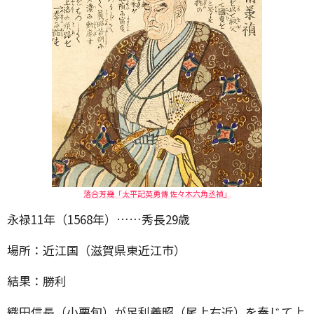
落合芳幾「太平記英勇傳 佐々木六角丞禎」
永禄11年（1568年）……秀長29歳
場所：近江国（滋賀県東近江市）
結果：勝利
織田信長（小栗旬）が足利義昭（尾上右近）を奉じて上