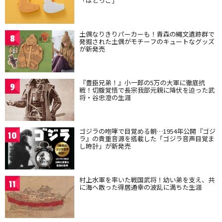
「はとっこ」
土偶なりきりパーカーも！青森の縄文遺跡群で
8
発掘された土偶がモチーフのキュートなグッズ
が新発売
『豊臣兄弟！』小一郎の5万の大軍に徹底抗
9
戦！切腹覚悟で長宗我部元親に降伏を迫った武
将・谷忠澄の生涯
ゴジラの咆哮で目覚める朝…1954年公開『ゴジ
10
ラ』の貴重音源を搭載した「ゴジラ音声目覚ま
し時計」が新発売
村上水軍を率いた戦国武将！幼い弟を支え、共
11
に海へ散った得居通幸の波乱に満ちた生涯