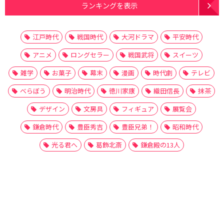
ランキングを表示
江戸時代
戦国時代
大河ドラマ
平安時代
アニメ
ロングセラー
戦国武将
スイーツ
雑学
お菓子
幕末
漫画
時代劇
テレビ
べらぼう
明治時代
徳川家康
織田信長
抹茶
デザイン
文房具
フィギュア
展覧会
鎌倉時代
豊臣秀吉
豊臣兄弟！
昭和時代
光る君へ
葛飾北斎
鎌倉殿の13人