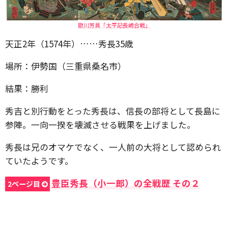
歌川芳員「太平記長嶋合戦」
天正2年（1574年）……秀長35歳
場所：伊勢国（三重県桑名市）
結果：勝利
秀吉と別行動をとった秀長は、信長の部将として長島に
参陣。一向一揆を壊滅させる戦果を上げました。
秀長は兄のオマケでなく、一人前の大将として認められ
ていたようです。
豊臣秀長（小一郎）の全戦歴 その２
2ページ目