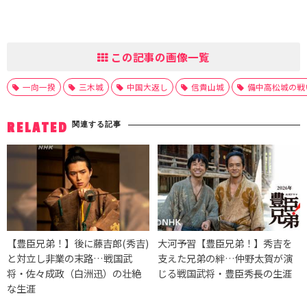
この記事の画像一覧
一向一揆
三木城
中国大返し
信貴山城
備中高松城の戦
関連する記事
RELATED
【豊臣兄弟！】後に藤吉郎(秀吉)
大河予習【豊臣兄弟！】秀吉を
と対立し非業の末路…戦国武
支えた兄弟の絆…仲野太賀が演
将・佐々成政（白洲迅）の壮絶
じる戦国武将・豊臣秀長の生涯
な生涯