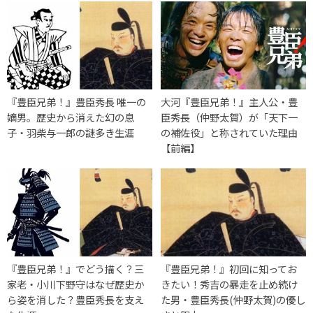
『豊臣兄弟！』豊臣秀長 唯一の
大河『豊臣兄弟！』主人公・豊
嫡男。歴史から消えた幻の息
臣秀長（仲野太賀）が「天下一
子・羽柴与一郎の謎多き生涯
の補佐役」と称されていた理由
【前編】
『豊臣兄弟！』でどう描く？三
『豊臣兄弟！』初回に知ってお
家老・小川下野守はなぜ歴史か
きたい！秀吉の暴走を止め続け
ら姿を消した？豊臣秀長を支え
た男・豊臣秀長(仲野太賀)の優し