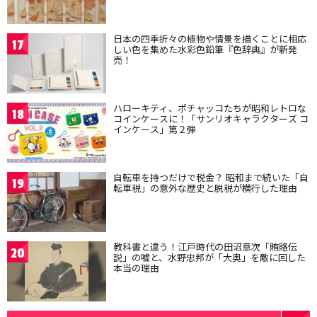
日本の四季折々の植物や情景を描くことに相応
17
しい色を集めた水彩色鉛筆『色辞典』が新発
売！
ハローキティ、ポチャッコたちが昭和レトロな
18
コインケースに！「サンリオキャラクターズ コ
インケース」第２弾
自転車を持つだけで税金？ 昭和まで続いた「自
19
転車税」の意外な歴史と脱税が横行した理由
教科書と違う！江戸時代の田沼意次「賄賂伝
20
説」の嘘と、水野忠邦が「大奥」を敵に回した
本当の理由