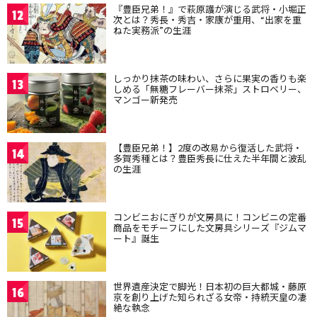
『豊臣兄弟！』で萩原護が演じる武将・小堀正
12
次とは？秀長・秀吉・家康が重用、“出家を重
ねた実務派”の生涯
しっかり抹茶の味わい、さらに果実の香りも楽
13
しめる「無糖フレーバー抹茶」ストロベリー、
マンゴー新発売
【豊臣兄弟！】2度の改易から復活した武将・
14
多賀秀種とは？豊臣秀長に仕えた半年間と波乱
の生涯
コンビニおにぎりが文房具に！コンビニの定番
15
商品をモチーフにした文房具シリーズ『ジムマ
ート』誕生
世界遺産決定で脚光！日本初の巨大都城・藤原
16
京を創り上げた知られざる女帝・持統天皇の凄
絶な執念