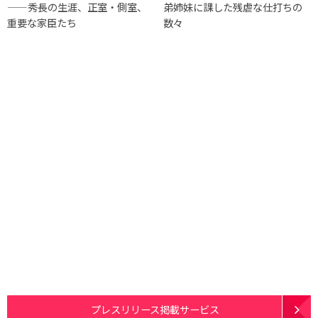
——秀長の生涯、正室・側室、
弟姉妹に課した残虐な仕打ちの
重要な家臣たち
数々
プレスリリース掲載サービス