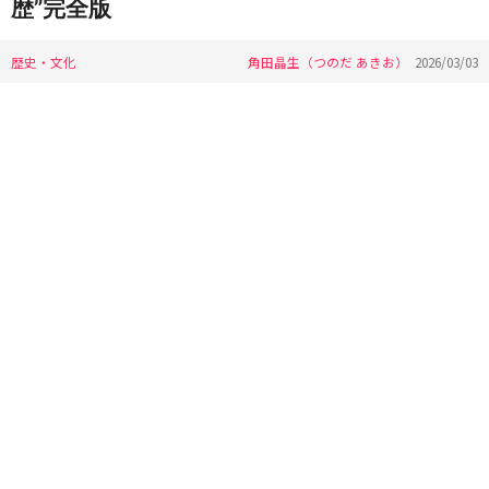
歴”完全版
歴史・文化
角田晶生（つのだ あきお）
2026/03/03