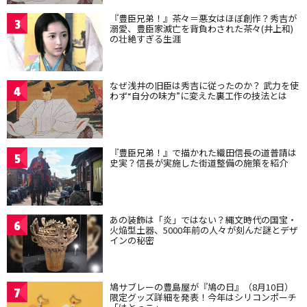
『豊臣兄弟！』茶々＝悪女はほぼ創作？秀吉が
3
溺愛、豊臣家滅亡を背負わされた茶々(井上和)
の壮絶すぎる生涯
なぜ浅井の旧臣は秀吉に従ったのか？ 武力を使
4
わず“自分の味方”に変えた裏工作の技法とは
『豊臣兄弟！』で描かれた織田信長の道普請は
5
史実？信長が実施した街道整備の施策を紹介
あの装飾は「炎」ではない？縄文時代の国宝・
6
火焔型土器、5000年前の人々が刻んだ謎とデザ
インの秘密
鳩サブレーの豊島屋が『鳩の日』（8月10日）
7
限定グッズ詳細を発表！今年はシリコンポーチ