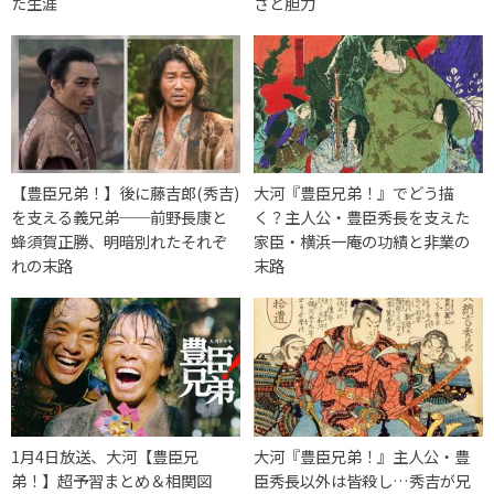
た生涯
さと胆力
【豊臣兄弟！】後に藤吉郎(秀吉)
大河『豊臣兄弟！』でどう描
を支える義兄弟──前野長康と
く？主人公・豊臣秀長を支えた
蜂須賀正勝、明暗別れたそれぞ
家臣・横浜一庵の功績と非業の
れの末路
末路
1月4日放送、大河【豊臣兄
大河『豊臣兄弟！』主人公・豊
弟！】超予習まとめ＆相関図
臣秀長以外は皆殺し…秀吉が兄