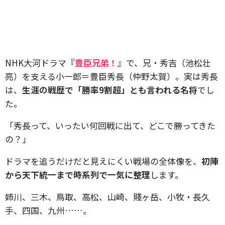
NHK大河ドラマ『
豊臣兄弟！
』で、兄・秀吉（池松壮
亮）を支える小一郎＝豊臣秀長（仲野太賀）。実は秀長
は、
生涯の戦歴で「勝率9割超」とも言われる名将
でし
た。
「秀長って、いったい何回戦に出て、どこで勝ってきた
の？」
ドラマを追うだけだと見えにくい戦場の全体像を、
初陣
から天下統一まで時系列で一気に整理
します。
姉川、三木、鳥取、高松、山崎、賤ヶ岳、小牧・長久
手、四国、九州……。