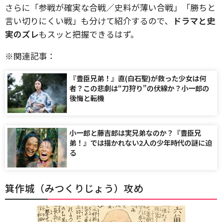
さらに「参戦が確実な合戦／史料が薄い合戦」「勝ちと
言い切りにくい戦」も分けて紹介するので、
ドラマと史
実のズレ
もスッと把握できるはず。
※関連記事：
『豊臣兄弟！』直(白石聖)が救った少女は何
者？この悲劇は“刀狩り”の伏線か？小一郎の
後悔と転機
小一郎と藤吉郎は実兄弟なのか？『豊臣兄
弟！』では描かれない2人の少年時代の謎に迫
る
箕作城（みつくりじょう）攻め