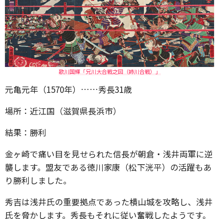
歌川国輝「兄川大合戦之図（姉川合戦）」
元亀元年（1570年）……秀長31歳
場所：近江国（滋賀県長浜市）
結果：勝利
金ヶ崎で痛い目を見せられた信長が朝倉・浅井両軍に逆
襲します。盟友である徳川家康（松下洸平）の活躍もあ
り勝利しました。
秀吉は浅井氏の重要拠点であった横山城を攻略し、浅井
氏を脅かします。秀長もそれに従い奮戦したようです。