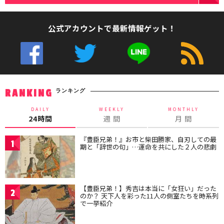
公式アカウントで最新情報ゲット！
ランキング
RANKING
DAILY
WEEKLY
MONTHLY
24時間
週 間
月 間
『豊臣兄弟！』お市と柴田勝家、自刃しての最
1
期と「辞世の句」…運命を共にした２人の悲劇
【豊臣兄弟！】秀吉は本当に「女狂い」だった
2
のか？ 天下人を彩った11人の側室たちを時系列
で一挙紹介