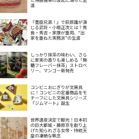
涯
『豊臣兄弟！』で萩原護が演
じる武将・小堀正次とは？秀
長・秀吉・家康が重用、“出
家を重ねた実務派”の生涯
しっかり抹茶の味わい、さら
に果実の香りも楽しめる「無
糖フレーバー抹茶」ストロベ
リー、マンゴー新発売
コンビニおにぎりが文房具
に！コンビニの定番商品をモ
チーフにした文房具シリーズ
『ジムマート』誕生
世界遺産決定で脚光！日本初
の巨大都城・藤原京を創り上
げた知られざる女帝・持統天
皇の凄絶な執念