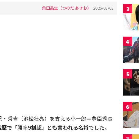
角田晶生（つのだ あきお）
2026/03/03
3
4
5
6
兄・秀吉（池松壮亮）を支える小一郎＝豊臣秀長
戦歴で「勝率9割超」とも言われる名将
でした。