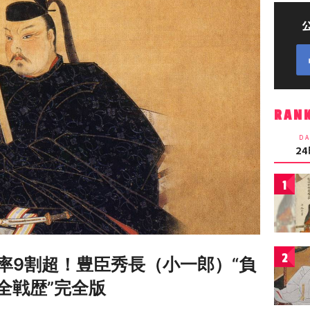
RAN
DA
2
1
2
率9割超！豊臣秀長（小一郎）“負
全戦歴”完全版