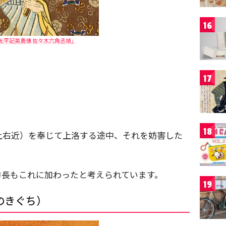
16
太平記英勇傳 佐々木六角丞禎」
17
18
上右近）を奉じて上洛する途中、それを妨害した
秀長もこれに加わったと考えられています。
19
のきぐち）