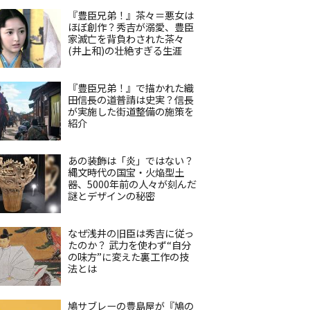
『豊臣兄弟！』茶々＝悪女は
ほぼ創作？秀吉が溺愛、豊臣
家滅亡を背負わされた茶々
(井上和)の壮絶すぎる生涯
『豊臣兄弟！』で描かれた織
田信長の道普請は史実？信長
が実施した街道整備の施策を
紹介
あの装飾は「炎」ではない？
縄文時代の国宝・火焔型土
器、5000年前の人々が刻んだ
謎とデザインの秘密
なぜ浅井の旧臣は秀吉に従っ
たのか？ 武力を使わず“自分
の味方”に変えた裏工作の技
法とは
鳩サブレーの豊島屋が『鳩の