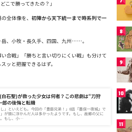
7
、どこで勝ってきたの？」
場の全体像を、
初陣から天下統一まで時系列で一
8
ヶ岳、小牧・長久手、四国、九州……。
薄い合戦」「勝ちと言い切りにくい戦」も分けて
9
もスッと把握できるはず。
10
(白石聖)が救った少女は何者？この悲劇は“刀狩
一郎の後悔と転機
し」といえども。今回の「豊臣兄弟！」8話『墨俣一夜城』で
し」が頭に浮かんだ人は多かったようです。もし、故郷の父に
ば。もし、小…
11