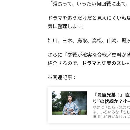
「秀長って、いったい何回戦に出て
ドラマを追うだけだと見えにくい戦
気に整理
します。
姉川、三木、鳥取、高松、山崎、賤
さらに「参戦が確実な合戦／史料が
紹介するので、
ドラマと史実のズレ
※関連記事：
『豊臣兄弟！』直
り”の伏線か？小
歴史に「たら・ればな
は、いろいろな「も
挨拶しに行かなけれ