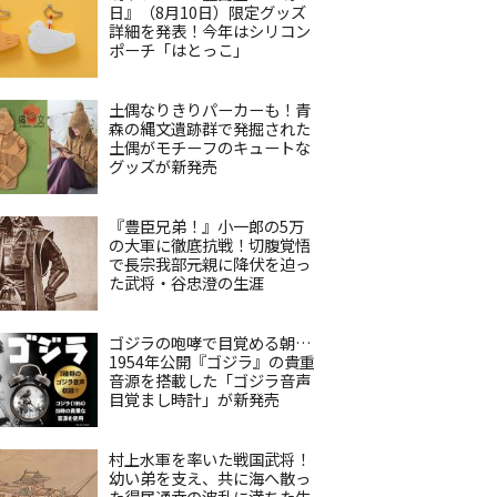
日』（8月10日）限定グッズ
詳細を発表！今年はシリコン
ポーチ「はとっこ」
土偶なりきりパーカーも！青
森の縄文遺跡群で発掘された
土偶がモチーフのキュートな
グッズが新発売
『豊臣兄弟！』小一郎の5万
の大軍に徹底抗戦！切腹覚悟
で長宗我部元親に降伏を迫っ
た武将・谷忠澄の生涯
ゴジラの咆哮で目覚める朝…
1954年公開『ゴジラ』の貴重
音源を搭載した「ゴジラ音声
目覚まし時計」が新発売
村上水軍を率いた戦国武将！
幼い弟を支え、共に海へ散っ
た得居通幸の波乱に満ちた生