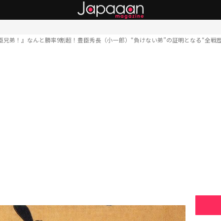
臣兄弟！』なんと勝率9割超！豊臣秀長（小一郎）“負けない弟”の証明となる“全戦歴