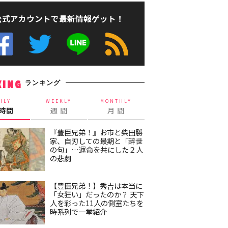
公式アカウントで最新情報ゲット！
ランキング
KING
ILY
WEEKLY
MONTHLY
4時間
週 間
月 間
『豊臣兄弟！』お市と柴田勝
家、自刃しての最期と「辞世
の句」…運命を共にした２人
の悲劇
【豊臣兄弟！】秀吉は本当に
「女狂い」だったのか？ 天下
人を彩った11人の側室たちを
時系列で一挙紹介