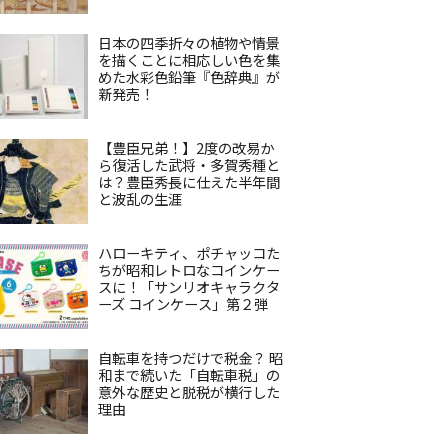
日本の四季折々の植物や情景
を描くことに相応しい色を集
めた水彩色鉛筆『色辞典』が
新発売！
【豊臣兄弟！】2度の改易か
ら復活した武将・多賀秀種と
は？豊臣秀長に仕えた半年間
と波乱の生涯
ハローキティ、ポチャッコた
ちが昭和レトロなコインケー
スに！「サンリオキャラクタ
ーズ コインケース」第２弾
自転車を持つだけで税金？ 昭
和まで続いた「自転車税」の
意外な歴史と脱税が横行した
理由