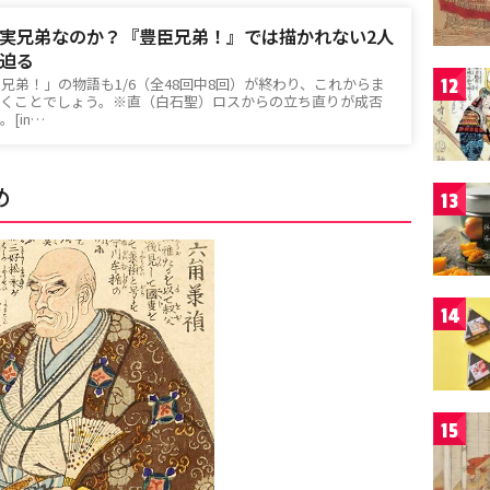
実兄弟なのか？『豊臣兄弟！』では描かれない2人
迫る
臣兄弟！」の物語も1/6（全48回中8回）が終わり、これからま
12
いくことでしょう。※直（白石聖）ロスからの立ち直りが成否
[in…
め
13
14
15