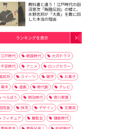
教科書と違う！江戸時代の田
沼意次「賄賂伝説」の嘘と、
水野忠邦が「大奥」を敵に回
した本当の理由
ランキングを表示
江戸時代
戦国時代
大河ドラマ
平安時代
アニメ
ロングセラー
国武将
スイーツ
雑学
お菓子
幕末
漫画
時代劇
テレビ
べらぼう
明治時代
徳川家康
田信長
抹茶
デザイン
文房具
フィギュア
展覧会
鎌倉時代
豊臣秀吉
豊臣兄弟！
昭和時代