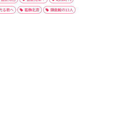
光る君へ
葛飾北斎
鎌倉殿の13人