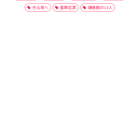
光る君へ
葛飾北斎
鎌倉殿の13人