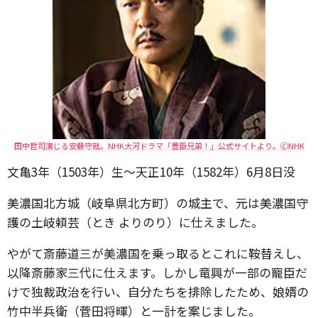
田中哲司演じる安藤守就。NHK大河ドラマ「豊臣兄弟！」公式サイトより。🄫NHK
文亀3年（1503年）生～天正10年（1582年）6月8日没
美濃国北方城（岐阜県北方町）の城主で、元は美濃国守
護の土岐頼芸（とき よりのり）に仕えました。
やがて斎藤道三が美濃国を乗っ取るとこれに鞍替えし、
以降斎藤家三代に仕えます。しかし竜興が一部の寵臣だ
けで独裁政治を行い、自分たちを排除したため、娘婿の
竹中半兵衛（菅田将暉）と一計を案じました。