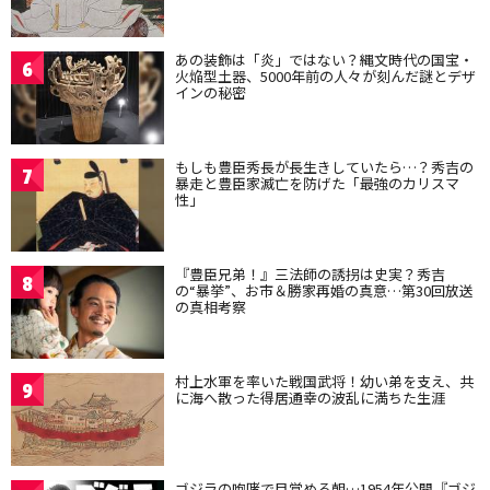
あの装飾は「炎」ではない？縄文時代の国宝・
6
火焔型土器、5000年前の人々が刻んだ謎とデザ
インの秘密
もしも豊臣秀長が長生きしていたら…？秀吉の
7
暴走と豊臣家滅亡を防げた「最強のカリスマ
性」
『豊臣兄弟！』三法師の誘拐は史実？秀吉
8
の“暴挙”、お市＆勝家再婚の真意…第30回放送
の真相考察
村上水軍を率いた戦国武将！幼い弟を支え、共
9
に海へ散った得居通幸の波乱に満ちた生涯
ゴジラの咆哮で目覚める朝…1954年公開『ゴジ