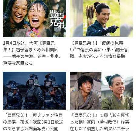
1月4日放送、大河【豊臣兄
【豊臣兄弟！】“仮病の見舞
弟！】超予習まとめ＆相関図
い”で信長の罠に…弟・織田信
——秀長の生涯、正室・側室、
勝、史実が伝える無情な最期
重要な家臣たち
「豊臣兄弟！」歴史ファン注目
『豊臣兄弟！』で藤吉郎を裏切
の墨俣一夜城！次回3月1日放送
った横川甚内（勝村政信）は実
のあらすじ＆場面写真が公開
在した？調査した結果がコチラ