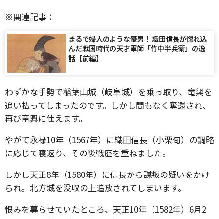
※関連記事：
まるで婦人のような優男！ 織田信長が惚れ込
んだ戦国時代の天才軍師「竹中半兵衛」の逸
話【前編】
わずかな手勢で稲葉山城（岐阜城）を乗っ取り、竜興を
追い払ってしまったのです。しかし間もなく奪還され、
再び竜興に仕えます。
やがて永禄10年（1567年）に織田信長（小栗旬）の調略
に応じて寝返り、その後戦歴を重ねました。
しかし天正8年（1580年）に信長から謀叛の疑いをかけ
られ。北方城を没収の上追放されてしまいます。
恨みを募らせていたところ、天正10年（1582年）6月2