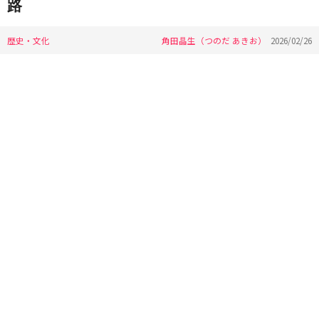
路
歴史・文化
角田晶生（つのだ あきお）
2026/02/26