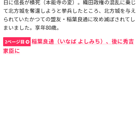
日に信長が横死（本能寺の変）。織田政権の混乱に乗じ
て北方城を奪還しようと挙兵したところ、北方城を与え
られていたかつての盟友・稲葉良通に攻め滅ぼされてし
まいました。享年80歳。
稲葉良通（いなば よしみち）、後に秀吉
2ページ目
家臣に