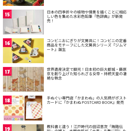
日本の四季折々の植物や情景を描くことに相応
15
しい色を集めた水彩色鉛筆『色辞典』が新発
売！
コンビニおにぎりが文房具に！コンビニの定番
16
商品をモチーフにした文房具シリーズ『ジムマ
ート』誕生
世界遺産決定で脚光！日本初の巨大都城・藤原
17
京を創り上げた知られざる女帝・持統天皇の凄
絶な執念
手ぬぐい専門店「かまわぬ」の人気柄がポスト
18
カードに『かまわぬ POSTCARD BOOK』発売
教科書と違う！江戸時代の田沼意次「賄賂伝
19
説」の嘘と、水野忠邦が「大奥」を敵に回した