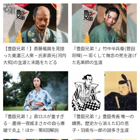
【豊臣兄弟！】斎藤竜興を見限
『豊臣兄弟！』竹中半兵衛(菅田
った美濃三人衆・氏家直元(河内
将暉) 〜 若くして無念の死を遂げ
大和)の生涯と末路をたどる
た名軍師の生涯
『豊臣兄弟！』直ロスが重すぎ
『豊臣兄弟！』豊臣秀長 唯一の
る…墨俣一夜城まさかの自ら爆
嫡男。歴史から消えた幻の息
破で炎上！ほか…第8回解説
子・羽柴与一郎の謎多き生涯