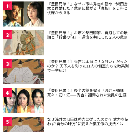
『豊臣兄弟！』なぜお市は秀吉の勧めで柴田勝
1
家と再婚した？悲劇に繋がる「真相」を史料と
伏線から探る
『豊臣兄弟！』お市と柴田勝家、自刃しての最
2
期と「辞世の句」…運命を共にした２人の悲劇
【豊臣兄弟！】秀吉は本当に「女狂い」だった
3
のか？ 天下人を彩った11人の側室たちを時系列
で一挙紹介
『豊臣兄弟！』後半の鍵を握る「浅井三姉妹」
4
茶々・初・江——秀吉に翻弄された波乱の生涯
なぜ浅井の旧臣は秀吉に従ったのか？ 武力を使
5
わず“自分の味方”に変えた裏工作の技法とは