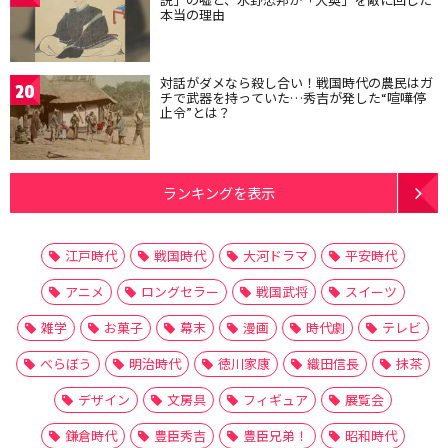
本当の理由
対話がダメなら殺し合い！戦国時代の農民はガ
20
チで武器を持っていた…秀吉が発した“喧嘩停
止令”とは？
ランキングを表示
江戸時代
戦国時代
大河ドラマ
平安時代
アニメ
ロングセラー
戦国武将
スイーツ
雑学
お菓子
幕末
漫画
時代劇
テレビ
べらぼう
明治時代
徳川家康
織田信長
抹茶
デザイン
文房具
フィギュア
展覧会
鎌倉時代
豊臣秀吉
豊臣兄弟！
昭和時代