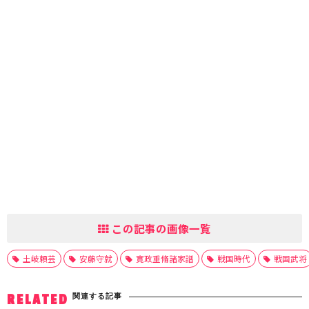
この記事の画像一覧
土岐頼芸
安藤守就
寛政重脩諸家譜
戦国時代
戦国武将
関連する記事
RELATED