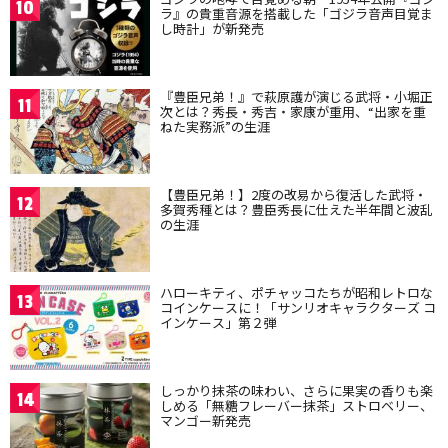
10
ラ』の貴重音源を搭載した「ゴジラ音声目覚ま
し時計」が新発売
『豊臣兄弟！』で萩原護が演じる武将・小堀正
11
次とは？秀長・秀吉・家康が重用、“出家を重
ねた実務派”の生涯
【豊臣兄弟！】2度の改易から復活した武将・
12
多賀秀種とは？豊臣秀長に仕えた半年間と波乱
の生涯
ハローキティ、ポチャッコたちが昭和レトロな
13
コインケースに！「サンリオキャラクターズ コ
インケース」第２弾
しっかり抹茶の味わい、さらに果実の香りも楽
14
しめる「無糖フレーバー抹茶」ストロベリー、
マンゴー新発売