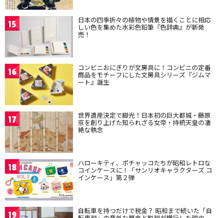
日本の四季折々の植物や情景を描くことに相応
15
しい色を集めた水彩色鉛筆『色辞典』が新発
売！
コンビニおにぎりが文房具に！コンビニの定番
16
商品をモチーフにした文房具シリーズ『ジムマ
ート』誕生
世界遺産決定で脚光！日本初の巨大都城・藤原
17
京を創り上げた知られざる女帝・持統天皇の凄
絶な執念
ハローキティ、ポチャッコたちが昭和レトロな
18
コインケースに！「サンリオキャラクターズ コ
インケース」第２弾
自転車を持つだけで税金？ 昭和まで続いた「自
19
転車税」の意外な歴史と脱税が横行した理由