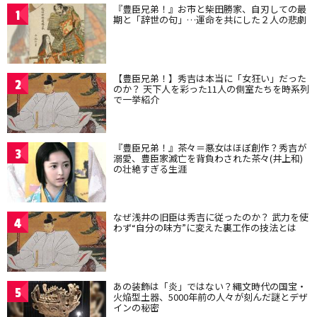
『豊臣兄弟！』お市と柴田勝家、自刃しての最
1
期と「辞世の句」…運命を共にした２人の悲劇
【豊臣兄弟！】秀吉は本当に「女狂い」だった
2
のか？ 天下人を彩った11人の側室たちを時系列
で一挙紹介
『豊臣兄弟！』茶々＝悪女はほぼ創作？秀吉が
3
溺愛、豊臣家滅亡を背負わされた茶々(井上和)
の壮絶すぎる生涯
なぜ浅井の旧臣は秀吉に従ったのか？ 武力を使
4
わず“自分の味方”に変えた裏工作の技法とは
あの装飾は「炎」ではない？縄文時代の国宝・
5
火焔型土器、5000年前の人々が刻んだ謎とデザ
インの秘密