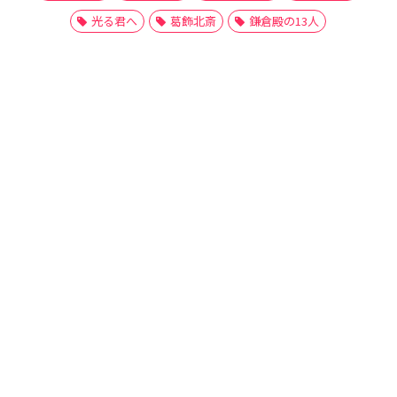
光る君へ
葛飾北斎
鎌倉殿の13人