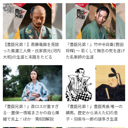
【豊臣兄弟！】斎藤竜興を見限
『豊臣兄弟！』竹中半兵衛(菅田
った美濃三人衆・氏家直元(河内
将暉) 〜 若くして無念の死を遂げ
大和)の生涯と末路をたどる
た名軍師の生涯
『豊臣兄弟！』直ロスが重すぎ
『豊臣兄弟！』豊臣秀長 唯一の
る…墨俣一夜城まさかの自ら爆
嫡男。歴史から消えた幻の息
破で炎上！ほか…第8回解説
子・羽柴与一郎の謎多き生涯