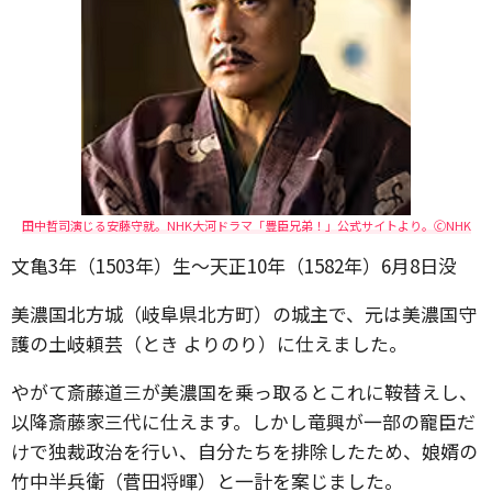
田中哲司演じる安藤守就。NHK大河ドラマ「豊臣兄弟！」公式サイトより。🄫NHK
文亀3年（1503年）生～天正10年（1582年）6月8日没
美濃国北方城（岐阜県北方町）の城主で、元は美濃国守
護の土岐頼芸（とき よりのり）に仕えました。
やがて斎藤道三が美濃国を乗っ取るとこれに鞍替えし、
以降斎藤家三代に仕えます。しかし竜興が一部の寵臣だ
けで独裁政治を行い、自分たちを排除したため、娘婿の
竹中半兵衛（菅田将暉）と一計を案じました。