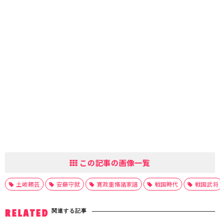
この記事の画像一覧
土岐頼芸
安藤守就
寛政重脩諸家譜
戦国時代
戦国武将
関連する記事
RELATED