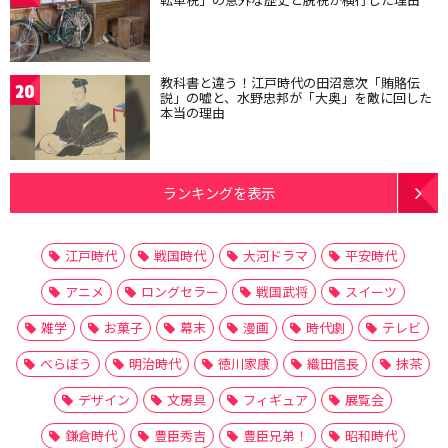
教科書と違う！江戸時代の田沼意次「賄賂伝
20
説」の嘘と、水野忠邦が「大奥」を敵に回した
本当の理由
ランキングを表示
江戸時代
戦国時代
大河ドラマ
平安時代
アニメ
ロングセラー
戦国武将
スイーツ
雑学
お菓子
幕末
漫画
時代劇
テレビ
べらぼう
明治時代
徳川家康
織田信長
抹茶
デザイン
文房具
フィギュア
展覧会
鎌倉時代
豊臣秀吉
豊臣兄弟！
昭和時代