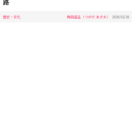
路
歴史・文化
角田晶生（つのだ あきお）
2026/02/26