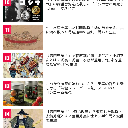
10
ラ』の貴重音源を搭載した「ゴジラ音声目覚ま
し時計」が新発売
村上水軍を率いた戦国武将！幼い弟を支え、共
11
に海へ散った得居通幸の波乱に満ちた生涯
『豊臣兄弟！』で萩原護が演じる武将・小堀正
12
次とは？秀長・秀吉・家康が重用、“出家を重
ねた実務派”の生涯
しっかり抹茶の味わい、さらに果実の香りも楽
13
しめる「無糖フレーバー抹茶」ストロベリー、
マンゴー新発売
【豊臣兄弟！】2度の改易から復活した武将・
14
多賀秀種とは？豊臣秀長に仕えた半年間と波乱
の生涯