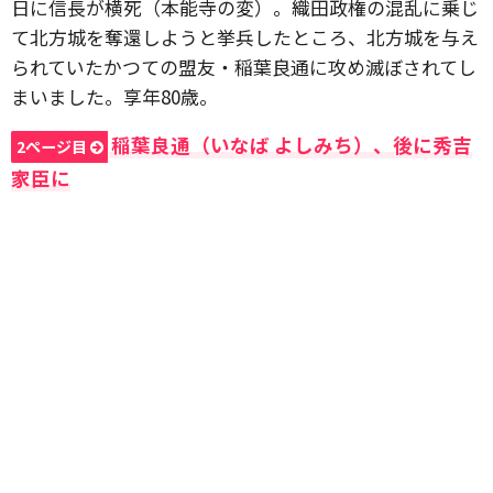
日に信長が横死（本能寺の変）。織田政権の混乱に乗じ
て北方城を奪還しようと挙兵したところ、北方城を与え
られていたかつての盟友・稲葉良通に攻め滅ぼされてし
まいました。享年80歳。
稲葉良通（いなば よしみち）、後に秀吉
2ページ目
家臣に