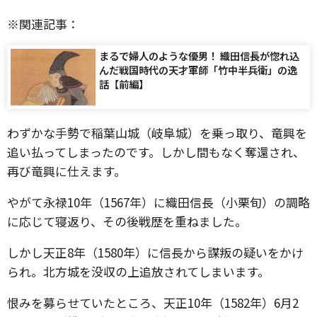
※関連記事：
まるで婦人のような優男！ 織田信長が惚れ込
んだ戦国時代の天才軍師「竹中半兵衛」の逸
話【前編】
わずかな手勢で稲葉山城（岐阜城）を乗っ取り、竜興を
追い払ってしまったのです。しかし間もなく奪還され、
再び竜興に仕えます。
やがて永禄10年（1567年）に織田信長（小栗旬）の調略
に応じて寝返り、その後戦歴を重ねました。
しかし天正8年（1580年）に信長から謀叛の疑いをかけ
られ。北方城を没収の上追放されてしまいます。
恨みを募らせていたところ、天正10年（1582年）6月2