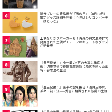
鳩サブレーの豊島屋が『鳩の日』（8月10日）
6
限定グッズ詳細を発表！今年はシリコンポーチ
「はとっこ」
土偶なりきりパーカーも！青森の縄文遺跡群で
7
発掘された土偶がモチーフのキュートなグッズ
が新発売
『豊臣兄弟！』小一郎の5万の大軍に徹底抗
8
戦！切腹覚悟で長宗我部元親に降伏を迫った武
将・谷忠澄の生涯
『豊臣兄弟！』後半の鍵を握る「浅井三姉妹」
9
茶々・初・江——秀吉に翻弄された波乱の生涯
ゴジラの咆哮で目覚める朝…1954年公開『ゴジ