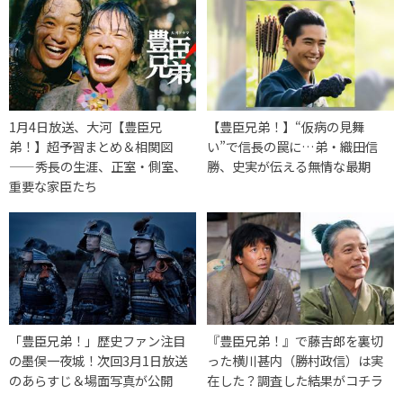
1月4日放送、大河【豊臣兄
【豊臣兄弟！】“仮病の見舞
弟！】超予習まとめ＆相関図
い”で信長の罠に…弟・織田信
——秀長の生涯、正室・側室、
勝、史実が伝える無情な最期
重要な家臣たち
「豊臣兄弟！」歴史ファン注目
『豊臣兄弟！』で藤吉郎を裏切
の墨俣一夜城！次回3月1日放送
った横川甚内（勝村政信）は実
のあらすじ＆場面写真が公開
在した？調査した結果がコチラ