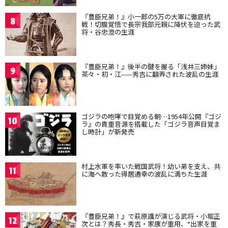
『豊臣兄弟！』小一郎の5万の大軍に徹底抗
8
戦！切腹覚悟で長宗我部元親に降伏を迫った武
将・谷忠澄の生涯
『豊臣兄弟！』後半の鍵を握る「浅井三姉妹」
9
茶々・初・江——秀吉に翻弄された波乱の生涯
ゴジラの咆哮で目覚める朝…1954年公開『ゴジ
10
ラ』の貴重音源を搭載した「ゴジラ音声目覚ま
し時計」が新発売
村上水軍を率いた戦国武将！幼い弟を支え、共
11
に海へ散った得居通幸の波乱に満ちた生涯
『豊臣兄弟！』で萩原護が演じる武将・小堀正
12
次とは？秀長・秀吉・家康が重用、“出家を重