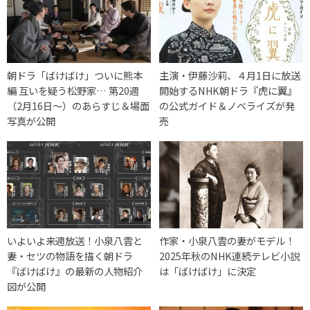
朝ドラ「ばけばけ」ついに熊本
主演・伊藤沙莉、４月1日に放送
編 互いを疑う松野家… 第20週
開始するNHK朝ドラ『虎に翼』
（2月16日〜）のあらすじ＆場面
の公式ガイド＆ノベライズが発
写真が公開
売
いよいよ来週放送！小泉八雲と
作家・小泉八雲の妻がモデル！
妻・セツの物語を描く朝ドラ
2025年秋のNHK連続テレビ小説
『ばけばけ』の最新の人物紹介
は「ばけばけ」に決定
図が公開