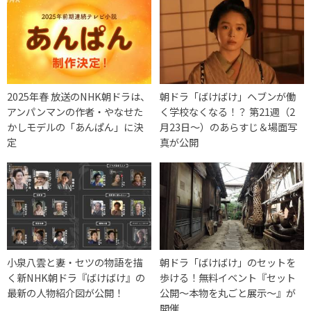
2025年春 放送のNHK朝ドラは、
朝ドラ「ばけばけ」ヘブンが働
アンパンマンの作者・やなせた
く学校なくなる！？ 第21週（2
かしモデルの「あんぱん」に決
月23日〜）のあらすじ＆場面写
定
真が公開
小泉八雲と妻・セツの物語を描
朝ドラ「ばけばけ」のセットを
く新NHK朝ドラ『ばけばけ』の
歩ける！無料イベント『セット
最新の人物紹介図が公開！
公開～本物を丸ごと展示～』が
開催