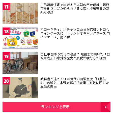
世界遺産決定で脚光！日本初の巨大都城・藤原
17
京を創り上げた知られざる女帝・持統天皇の凄
絶な執念
ハローキティ、ポチャッコたちが昭和レトロな
18
コインケースに！「サンリオキャラクターズ コ
インケース」第２弾
自転車を持つだけで税金？ 昭和まで続いた「自
19
転車税」の意外な歴史と脱税が横行した理由
教科書と違う！江戸時代の田沼意次「賄賂伝
20
説」の嘘と、水野忠邦が「大奥」を敵に回した
本当の理由
ランキングを表示