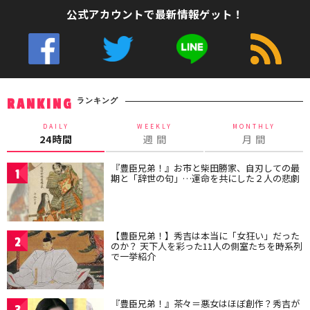
公式アカウントで最新情報ゲット！
ランキング
RANKING
DAILY
WEEKLY
MONTHLY
24時間
週 間
月 間
『豊臣兄弟！』お市と柴田勝家、自刃しての最
1
期と「辞世の句」…運命を共にした２人の悲劇
【豊臣兄弟！】秀吉は本当に「女狂い」だった
2
のか？ 天下人を彩った11人の側室たちを時系列
で一挙紹介
『豊臣兄弟！』茶々＝悪女はほぼ創作？秀吉が
3