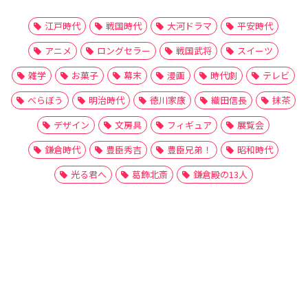
江戸時代
戦国時代
大河ドラマ
平安時代
アニメ
ロングセラー
戦国武将
スイーツ
雑学
お菓子
幕末
漫画
時代劇
テレビ
べらぼう
明治時代
徳川家康
織田信長
抹茶
デザイン
文房具
フィギュア
展覧会
鎌倉時代
豊臣秀吉
豊臣兄弟！
昭和時代
光る君へ
葛飾北斎
鎌倉殿の13人