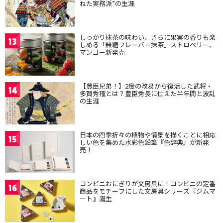
ねた実務派”の生涯
しっかり抹茶の味わい、さらに果実の香りも楽
13
しめる「無糖フレーバー抹茶」ストロベリー、
マンゴー新発売
【豊臣兄弟！】2度の改易から復活した武将・
14
多賀秀種とは？豊臣秀長に仕えた半年間と波乱
の生涯
日本の四季折々の植物や情景を描くことに相応
15
しい色を集めた水彩色鉛筆『色辞典』が新発
売！
コンビニおにぎりが文房具に！コンビニの定番
16
商品をモチーフにした文房具シリーズ『ジムマ
ート』誕生