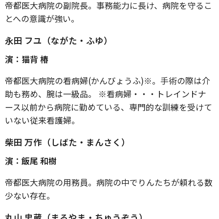
帝都医大病院の副院長。事務能力に長け、病院を守るこ
とへの意識が強い。
永田 フユ（ながた・ふゆ）
演：猫背 椿
帝都医大病院の看病婦(かんびょうふ)※。手術の際は介
助も務め、腕は一級品。 ※看病婦・・・トレインドナ
ース以前から病院に勤めている、専門的な訓練を受けて
いない従来看護婦。
柴田 万作（しばた・まんさく）
演：飯尾 和樹
帝都医大病院の用務員。病院の中でりんたちが頼れる数
少ない存在。
丸山 忠蔵（まるやま・ちゅうぞう）