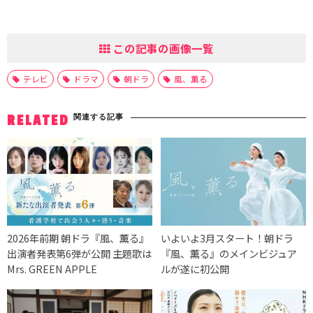
この記事の画像一覧
テレビ
ドラマ
朝ドラ
風、薫る
関連する記事
RELATED
2026年前期 朝ドラ『風、薫る』
いよいよ3月スタート！朝ドラ
出演者発表第6弾が公開 主題歌は
『風、薫る』のメインビジュア
Mrs. GREEN APPLE
ルが遂に初公開