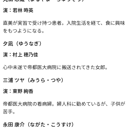
演：若林 時英
直美が実習で受け持つ患者。入院生活を経て、食に興味
をもつようになる。
夕凪（ゆうなぎ）
演：村上 穂乃佳
心中未遂で帝都医大病院に搬送されてきた女郎。
三浦 ツヤ（みうら・つや）
演：東野 絢香
帝都医大病院の看病婦。婦人科に勤めているが、子供が
苦手。
永田 康介（ながた・こうすけ）