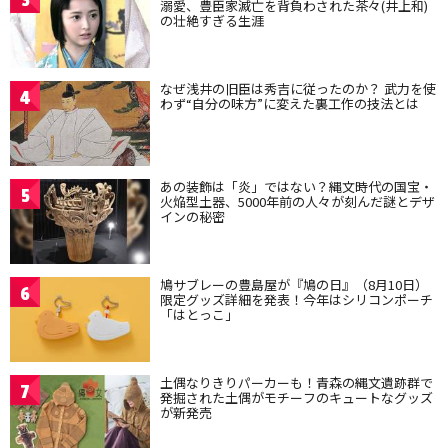
溺愛、豊臣家滅亡を背負わされた茶々(井上和)
の壮絶すぎる生涯
なぜ浅井の旧臣は秀吉に従ったのか？ 武力を使
4
わず“自分の味方”に変えた裏工作の技法とは
あの装飾は「炎」ではない？縄文時代の国宝・
5
火焔型土器、5000年前の人々が刻んだ謎とデザ
インの秘密
鳩サブレーの豊島屋が『鳩の日』（8月10日）
6
限定グッズ詳細を発表！今年はシリコンポーチ
「はとっこ」
土偶なりきりパーカーも！青森の縄文遺跡群で
7
発掘された土偶がモチーフのキュートなグッズ
が新発売