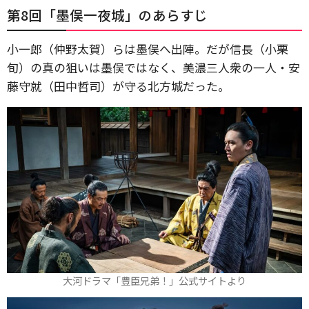
第8回「墨俣一夜城」のあらすじ
小一郎（仲野太賀）らは墨俣へ出陣。だが信長（小栗
旬）の真の狙いは墨俣ではなく、美濃三人衆の一人・安
藤守就（田中哲司）が守る北方城だった。
大河ドラマ「豊臣兄弟！」公式サイトより