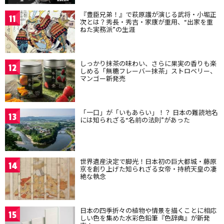
『豊臣兄弟！』で萩原護が演じる武将・小堀正
11
次とは？秀長・秀吉・家康が重用、“出家を重
ねた実務派”の生涯
しっかり抹茶の味わい、さらに果実の香りも楽
12
しめる「無糖フレーバー抹茶」ストロベリー、
マンゴー新発売
「一口」が「いもあらい」！？ 日本の難読地名
13
には知られざる“名前の法則”があった
世界遺産決定で脚光！日本初の巨大都城・藤原
14
京を創り上げた知られざる女帝・持統天皇の凄
絶な執念
日本の四季折々の植物や情景を描くことに相応
15
しい色を集めた水彩色鉛筆『色辞典』が新発