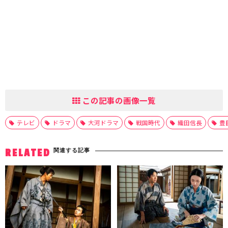
この記事の画像一覧
テレビ
ドラマ
大河ドラマ
戦国時代
織田信長
豊
関連する記事
RELATED