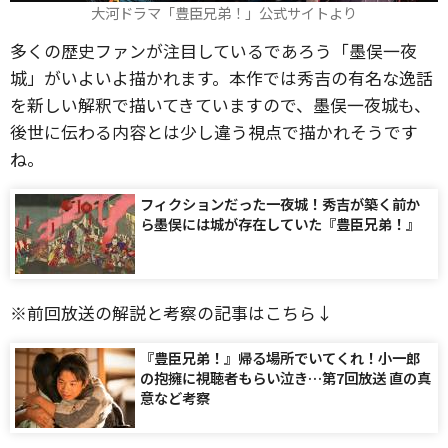
大河ドラマ「豊臣兄弟！」公式サイトより
多くの歴史ファンが注目しているであろう「墨俣一夜
城」がいよいよ描かれます。本作では秀吉の有名な逸話
を新しい解釈で描いてきていますので、墨俣一夜城も、
後世に伝わる内容とは少し違う視点で描かれそうです
ね。
フィクションだった一夜城！秀吉が築く前か
ら墨俣には城が存在していた『豊臣兄弟！』
※前回放送の解説と考察の記事はこちら↓
『豊臣兄弟！』帰る場所でいてくれ！小一郎
の抱擁に視聴者もらい泣き…第7回放送 直の真
意など考察