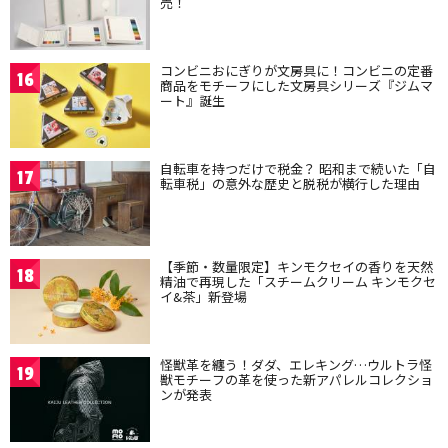
売！
コンビニおにぎりが文房具に！コンビニの定番
16
商品をモチーフにした文房具シリーズ『ジムマ
ート』誕生
自転車を持つだけで税金？ 昭和まで続いた「自
17
転車税」の意外な歴史と脱税が横行した理由
【季節・数量限定】キンモクセイの香りを天然
18
精油で再現した「スチームクリーム キンモクセ
イ&茶」新登場
怪獣革を纏う！ダダ、エレキング…ウルトラ怪
19
獣モチーフの革を使った新アパレルコレクショ
ンが発表