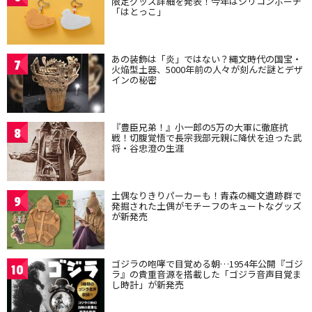
限定グッズ詳細を発表！今年はシリコンポーチ
「はとっこ」
あの装飾は「炎」ではない？縄文時代の国宝・
7
火焔型土器、5000年前の人々が刻んだ謎とデザ
インの秘密
『豊臣兄弟！』小一郎の5万の大軍に徹底抗
8
戦！切腹覚悟で長宗我部元親に降伏を迫った武
将・谷忠澄の生涯
土偶なりきりパーカーも！青森の縄文遺跡群で
9
発掘された土偶がモチーフのキュートなグッズ
が新発売
ゴジラの咆哮で目覚める朝…1954年公開『ゴジ
10
ラ』の貴重音源を搭載した「ゴジラ音声目覚ま
し時計」が新発売