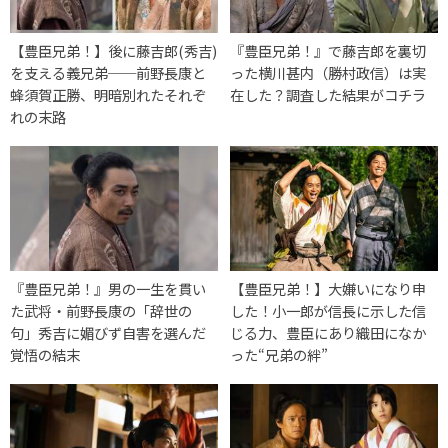
【豊臣兄弟！】後に藤吉郎(秀吉)
『豊臣兄弟！』で藤吉郎を裏切
を支える義兄弟──前野長康と
った横川甚内（勝村政信）は実
蜂須賀正勝、明暗別れたそれぞ
在した？調査した結果がコチラ
れの末路
『豊臣兄弟！』男の一生を貫い
【豊臣兄弟！】大嫌いになり申
た武将・前野長康の「辞世の
した！小一郎が信長に示した信
句」秀吉に媚びず自害を選んだ
じる力、豊臣にあり織田になか
覚悟の結末
った“兄弟の絆”