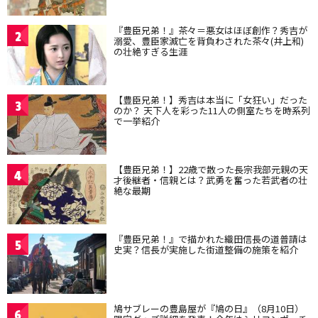
『豊臣兄弟！』茶々＝悪女はほぼ創作？秀吉が
2
溺愛、豊臣家滅亡を背負わされた茶々(井上和)
の壮絶すぎる生涯
【豊臣兄弟！】秀吉は本当に「女狂い」だった
3
のか？ 天下人を彩った11人の側室たちを時系列
で一挙紹介
【豊臣兄弟！】22歳で散った長宗我部元親の天
4
才後継者・信親とは？武勇を奮った若武者の壮
絶な最期
『豊臣兄弟！』で描かれた織田信長の道普請は
5
史実？信長が実施した街道整備の施策を紹介
鳩サブレーの豊島屋が『鳩の日』（8月10日）
6