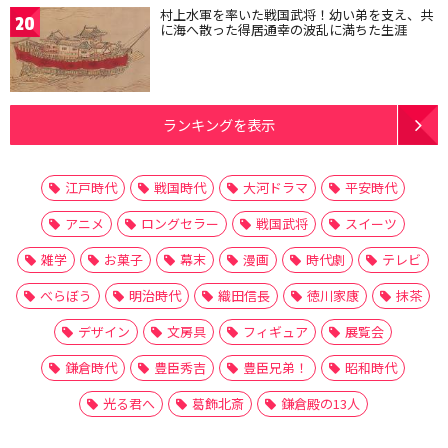
村上水軍を率いた戦国武将！幼い弟を支え、共
20
に海へ散った得居通幸の波乱に満ちた生涯
ランキングを表示
江戸時代
戦国時代
大河ドラマ
平安時代
アニメ
ロングセラー
戦国武将
スイーツ
雑学
お菓子
幕末
漫画
時代劇
テレビ
べらぼう
明治時代
織田信長
徳川家康
抹茶
デザイン
文房具
フィギュア
展覧会
鎌倉時代
豊臣秀吉
豊臣兄弟！
昭和時代
光る君へ
葛飾北斎
鎌倉殿の13人