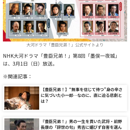
大河ドラマ「豊臣兄弟！」公式サイトより
NHK大河ドラマ「豊臣兄弟！」第8回「墨俣一夜城」
は、3月1日（日）放送。
※関連記事：
【豊臣兄弟！】“無事を信じて待つ”身の辛さ
に気づいた小一郎…なのに、直に迫る悲劇と
は？
『豊臣兄弟！』男の一生を貫いた武将・前野
長康の「辞世の句」秀吉に媚びず自害を選ん