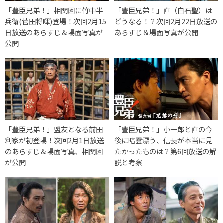
「豊臣兄弟！」相関図に竹中半
「豊臣兄弟！」直（白石聖）は
兵衛(菅田将暉)登場！次回2月15
どうなる！？次回2月22日放送の
日放送のあらすじ＆場面写真が
あらすじ＆場面写真が公開
公開
「豊臣兄弟！」盟友となる前田
「豊臣兄弟！」小一郎と直の今
利家が初登場！次回2月1日放送
後に暗雲漂う、信長が本当に見
のあらすじ＆場面写真、相関図
たかったものは？第6回放送の解
が公開
説と考察