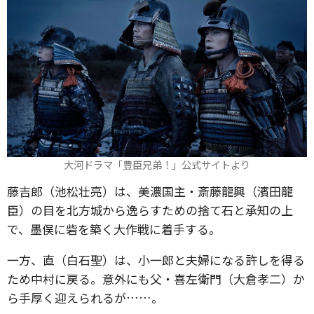
大河ドラマ「豊臣兄弟！」公式サイトより
藤吉郎（池松壮亮）は、美濃国主・斎藤龍興（濱田龍
臣）の目を北方城から逸らすための捨て石と承知の上
で、墨俣に砦を築く大作戦に着手する。
一方、直（白石聖）は、小一郎と夫婦になる許しを得る
ため中村に戻る。意外にも父・喜左衛門（大倉孝二）か
ら手厚く迎えられるが……。