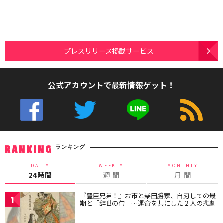
プレスリリース掲載サービス
公式アカウントで最新情報ゲット！
ランキング
RANKING
DAILY
WEEKLY
MONTHLY
24時間
週 間
月 間
『豊臣兄弟！』お市と柴田勝家、自刃しての最
1
期と「辞世の句」…運命を共にした２人の悲劇