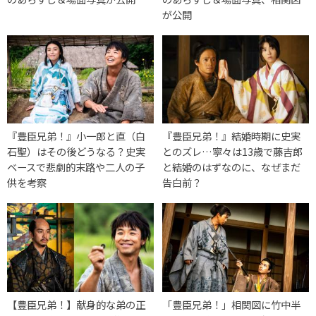
が公開
『豊臣兄弟！』小一郎と直（白
『豊臣兄弟！』結婚時期に史実
石聖）はその後どうなる？史実
とのズレ…寧々は13歳で藤吉郎
ベースで悲劇的末路や二人の子
と結婚のはずなのに、なぜまだ
供を考察
告白前？
【豊臣兄弟！】献身的な弟の正
「豊臣兄弟！」相関図に竹中半