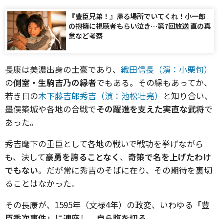
『豊臣兄弟！』帰る場所でいてくれ！小一郎
の抱擁に視聴者もらい泣き…第7回放送 直の真
意など考察
長康は美濃出身の土豪であり、
織田信長（演：小栗旬）
の
側室・生駒吉乃の縁者
でもある。その縁もあってか、
若き日の
木下藤吉郎秀吉（演：池松壮亮）
と知り合い、
墨俣築城や各地の合戦で
その躍進を支えた実直な武将
で
あった。
秀吉麾下の重臣として各地の戦いで戦功を挙げながら
も、決して
豪勇を誇ることなく
、
奇策で名を上げたわけ
でもない
。だが常に秀吉のそばに在り、その期待を裏切
ることはなかった。
その長康が、1595年（文禄4年）の政変、いわゆる
「豊
臣秀次事件」に連座
し、
自ら腹を切る
。