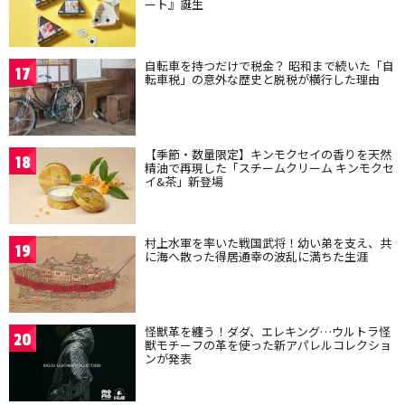
ート』誕生
自転車を持つだけで税金？ 昭和まで続いた「自
17
転車税」の意外な歴史と脱税が横行した理由
【季節・数量限定】キンモクセイの香りを天然
18
精油で再現した「スチームクリーム キンモクセ
イ&茶」新登場
村上水軍を率いた戦国武将！幼い弟を支え、共
19
に海へ散った得居通幸の波乱に満ちた生涯
怪獣革を纏う！ダダ、エレキング…ウルトラ怪
20
獣モチーフの革を使った新アパレルコレクショ
ンが発表