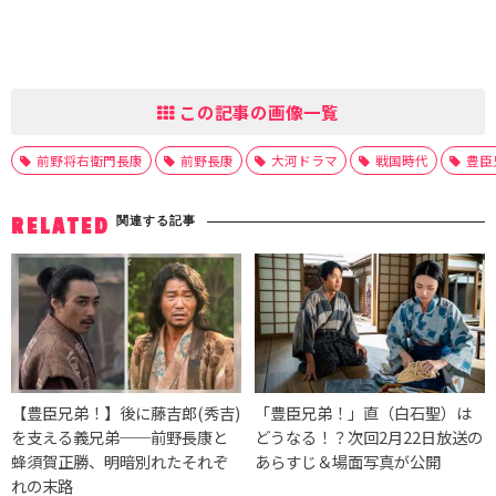
この記事の画像一覧
前野将右衛門長康
前野長康
大河ドラマ
戦国時代
豊臣
関連する記事
RELATED
【豊臣兄弟！】後に藤吉郎(秀吉)
「豊臣兄弟！」直（白石聖）は
を支える義兄弟──前野長康と
どうなる！？次回2月22日放送の
蜂須賀正勝、明暗別れたそれぞ
あらすじ＆場面写真が公開
れの末路