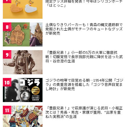
限定グッズ詳細を発表！今年はシリコンポーチ
「はとっこ」
土偶なりきりパーカーも！青森の縄文遺跡群で
8
発掘された土偶がモチーフのキュートなグッズ
が新発売
『豊臣兄弟！』小一郎の5万の大軍に徹底抗
9
戦！切腹覚悟で長宗我部元親に降伏を迫った武
将・谷忠澄の生涯
ゴジラの咆哮で目覚める朝…1954年公開『ゴジ
10
ラ』の貴重音源を搭載した「ゴジラ音声目覚ま
し時計」が新発売
『豊臣兄弟！』で萩原護が演じる武将・小堀正
11
次とは？秀長・秀吉・家康が重用、“出家を重
ねた実務派”の生涯