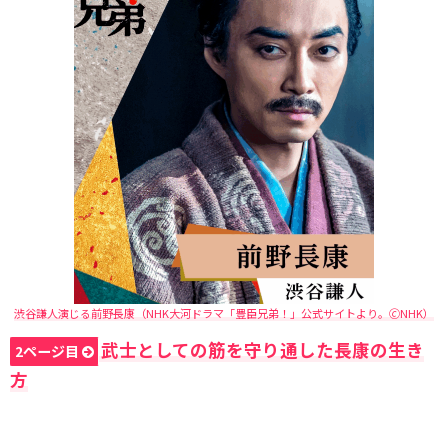
渋谷謙人演じる前野長康（NHK大河ドラマ「豊臣兄弟！」公式サイトより。🄫NHK）
武士としての筋を守り通した長康の生き
2ページ目
方