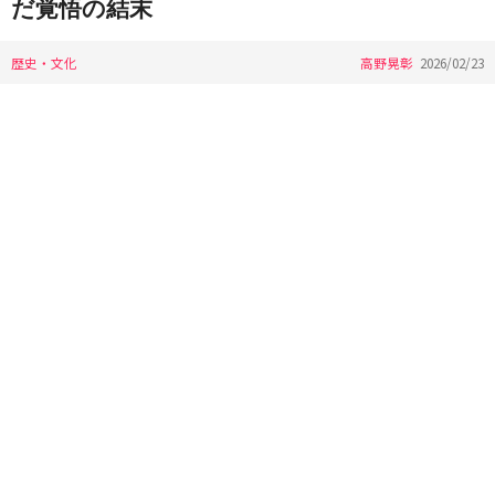
だ覚悟の結末
歴史・文化
高野晃彰
2026/02/23