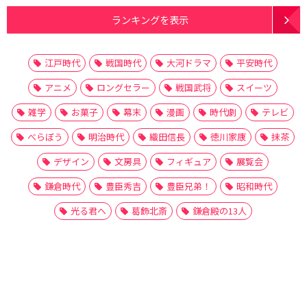
ランキングを表示
江戸時代
戦国時代
大河ドラマ
平安時代
アニメ
ロングセラー
戦国武将
スイーツ
雑学
お菓子
幕末
漫画
時代劇
テレビ
べらぼう
明治時代
織田信長
徳川家康
抹茶
デザイン
文房具
フィギュア
展覧会
鎌倉時代
豊臣秀吉
豊臣兄弟！
昭和時代
光る君へ
葛飾北斎
鎌倉殿の13人