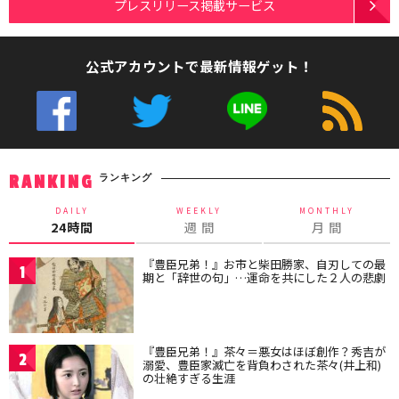
プレスリリース掲載サービス
公式アカウントで最新情報ゲット！
ランキング
RANKING
DAILY
WEEKLY
MONTHLY
24時間
週 間
月 間
『豊臣兄弟！』お市と柴田勝家、自刃しての最
1
期と「辞世の句」…運命を共にした２人の悲劇
『豊臣兄弟！』茶々＝悪女はほぼ創作？秀吉が
2
溺愛、豊臣家滅亡を背負わされた茶々(井上和)
の壮絶すぎる生涯