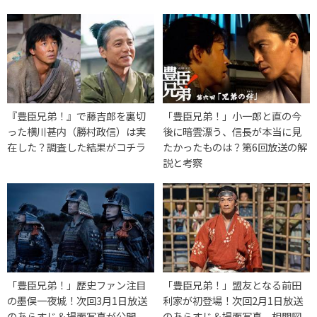
『豊臣兄弟！』で藤吉郎を裏切
「豊臣兄弟！」小一郎と直の今
った横川甚内（勝村政信）は実
後に暗雲漂う、信長が本当に見
在した？調査した結果がコチラ
たかったものは？第6回放送の解
説と考察
「豊臣兄弟！」歴史ファン注目
「豊臣兄弟！」盟友となる前田
の墨俣一夜城！次回3月1日放送
利家が初登場！次回2月1日放送
のあらすじ＆場面写真が公開
のあらすじ＆場面写真、相関図