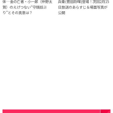
体…金の亡者・小一郎（仲野太
兵衛(菅田将暉)登場！次回2月15
賀）のえげつない“守銭奴ぶ
日放送のあらすじ＆場面写真が
り”とその真意は？
公開