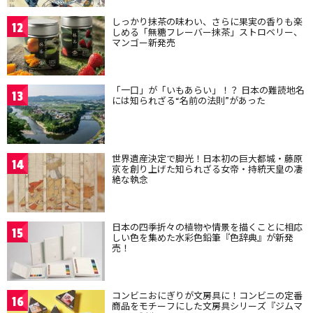
しっかり抹茶の味わい、さらに果実の香りも楽
12
しめる「無糖フレーバー抹茶」ストロベリー、
マンゴー新発売
「一口」が「いもあらい」！？ 日本の難読地名
13
には知られざる“名前の法則”があった
世界遺産決定で脚光！日本初の巨大都城・藤原
14
京を創り上げた知られざる女帝・持統天皇の凄
絶な執念
日本の四季折々の植物や情景を描くことに相応
15
しい色を集めた水彩色鉛筆『色辞典』が新発
売！
コンビニおにぎりが文房具に！コンビニの定番
16
商品をモチーフにした文房具シリーズ『ジムマ