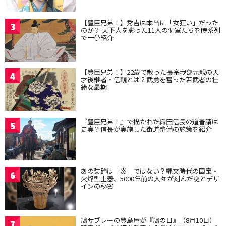
【豊臣兄弟！】秀吉は本当に「女狂い」だった
3
のか？ 天下人を彩った11人の側室たちを時系列
で一挙紹介
【豊臣兄弟！】22歳で散った長宗我部元親の天
4
才後継者・信親とは？武勇を奮った若武者の壮
絶な最期
『豊臣兄弟！』で描かれた織田信長の道普請は
5
史実？信長が実施した街道整備の施策を紹介
あの装飾は「炎」ではない？縄文時代の国宝・
6
火焔型土器、5000年前の人々が刻んだ謎とデザ
インの秘密
鳩サブレーの豊島屋が『鳩の日』（8月10日）
7