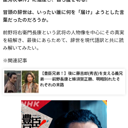
冒頭の辞世は、いったい誰に何を「届け」ようとした言
葉だったのだろうか。
前野将右衛門長康という武将の人物像を中心にその真実
を紐解き、最後にあらためて、辞世を現代語訳と共に読
み解いてみたい。
※関連記事
【豊臣兄弟！】後に藤吉郎(秀吉)を支える義兄
弟──前野長康と蜂須賀正勝、明暗別れたそ
れぞれの末路