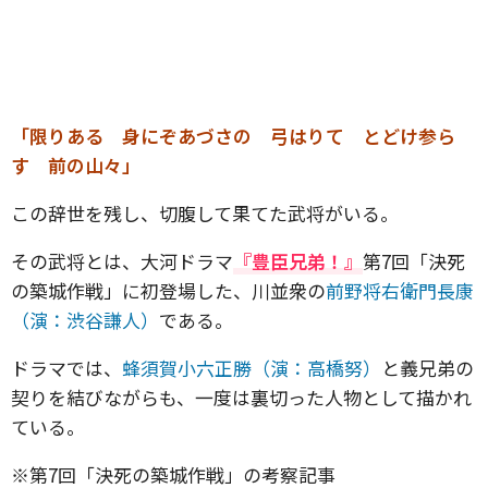
「限りある 身にぞあづさの 弓はりて とどけ参ら
す 前の山々」
この辞世を残し、切腹して果てた武将がいる。
その武将とは、大河ドラマ
『豊臣兄弟！』
第7回「決死
の築城作戦」に初登場した、川並衆の
前野将右衛門長康
（演：渋谷謙人）
である。
ドラマでは、
蜂須賀小六正勝（演：高橋努）
と義兄弟の
契りを結びながらも、一度は裏切った人物として描かれ
ている。
※第7回「決死の築城作戦」の考察記事