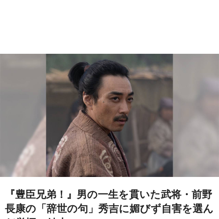
『豊臣兄弟！』男の一生を貫いた武将・前野
長康の「辞世の句」秀吉に媚びず自害を選ん