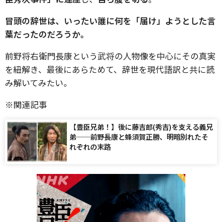
冒頭の辞世は、いったい誰に何を「届け」ようとした言
葉だったのだろうか。
前野将右衛門長康という武将の人物像を中心にその真実
を紐解き、最後にあらためて、辞世を現代語訳と共に読
み解いてみたい。
※関連記事
【豊臣兄弟！】後に藤吉郎(秀吉)を支える義兄
弟──前野長康と蜂須賀正勝、明暗別れたそ
れぞれの末路