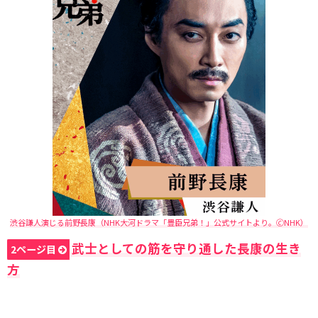
渋谷謙人演じる前野長康（NHK大河ドラマ「豊臣兄弟！」公式サイトより。🄫NHK）
武士としての筋を守り通した長康の生き
2ページ目
方