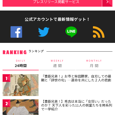
プレスリリース掲載サービス
公式アカウントで最新情報ゲット！
ランキング
RANKING
DAILY
WEEKLY
MONTHLY
24時間
週 間
月 間
『豊臣兄弟！』お市と柴田勝家、自刃しての最
1
期と「辞世の句」…運命を共にした２人の悲劇
【豊臣兄弟！】秀吉は本当に「女狂い」だった
2
のか？ 天下人を彩った11人の側室たちを時系列
で一挙紹介