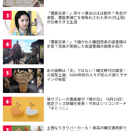
『豊臣兄弟！』茶々＝悪女はほぼ創作？秀吉が
3
溺愛、豊臣家滅亡を背負わされた茶々(井上和)
の壮絶すぎる生涯
『豊臣兄弟！』で描かれた織田信長の道普請は
4
史実？信長が実施した街道整備の施策を紹介
あの装飾は「炎」ではない？縄文時代の国宝・
5
火焔型土器、5000年前の人々が刻んだ謎とデザ
インの秘密
鳩サブレーの豊島屋が『鳩の日』（8月10日）
6
限定グッズ詳細を発表！今年はシリコンポーチ
「はとっこ」
土偶なりきりパーカーも！青森の縄文遺跡群で
7