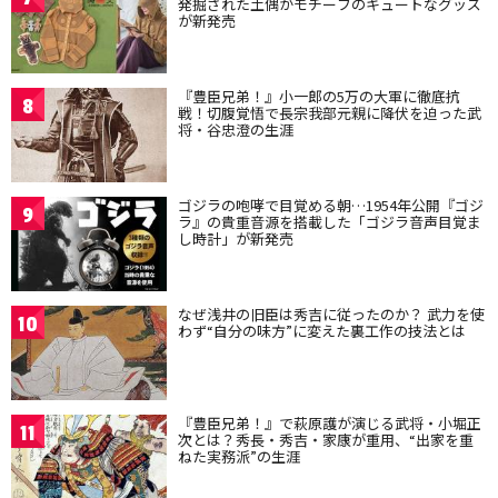
発掘された土偶がモチーフのキュートなグッズ
が新発売
『豊臣兄弟！』小一郎の5万の大軍に徹底抗
8
戦！切腹覚悟で長宗我部元親に降伏を迫った武
将・谷忠澄の生涯
ゴジラの咆哮で目覚める朝…1954年公開『ゴジ
9
ラ』の貴重音源を搭載した「ゴジラ音声目覚ま
し時計」が新発売
なぜ浅井の旧臣は秀吉に従ったのか？ 武力を使
10
わず“自分の味方”に変えた裏工作の技法とは
『豊臣兄弟！』で萩原護が演じる武将・小堀正
11
次とは？秀長・秀吉・家康が重用、“出家を重
ねた実務派”の生涯