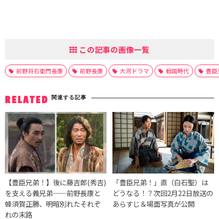
この記事の画像一覧
前野将右衛門長康
前野長康
大河ドラマ
戦国時代
豊臣
関連する記事
RELATED
【豊臣兄弟！】後に藤吉郎(秀吉)
「豊臣兄弟！」直（白石聖）は
を支える義兄弟──前野長康と
どうなる！？次回2月22日放送の
蜂須賀正勝、明暗別れたそれぞ
あらすじ＆場面写真が公開
れの末路