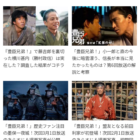
『豊臣兄弟！』で藤吉郎を裏切
「豊臣兄弟！」小一郎と直の今
った横川甚内（勝村政信）は実
後に暗雲漂う、信長が本当に見
在した？調査した結果がコチラ
たかったものは？第6回放送の解
説と考察
「豊臣兄弟！」歴史ファン注目
「豊臣兄弟！」盟友となる前田
の墨俣一夜城！次回3月1日放送
利家が初登場！次回2月1日放送
のあらすじ＆場面写真が公開
のあらすじ＆場面写真、相関図