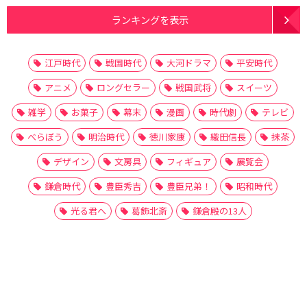
ランキングを表示
江戸時代
戦国時代
大河ドラマ
平安時代
アニメ
ロングセラー
戦国武将
スイーツ
雑学
お菓子
幕末
漫画
時代劇
テレビ
べらぼう
明治時代
徳川家康
織田信長
抹茶
デザイン
文房具
フィギュア
展覧会
鎌倉時代
豊臣秀吉
豊臣兄弟！
昭和時代
光る君へ
葛飾北斎
鎌倉殿の13人