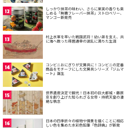
しっかり抹茶の味わい、さらに果実の香りも楽
12
しめる「無糖フレーバー抹茶」ストロベリー、
マンゴー新発売
村上水軍を率いた戦国武将！幼い弟を支え、共
13
に海へ散った得居通幸の波乱に満ちた生涯
コンビニおにぎりが文房具に！コンビニの定番
14
商品をモチーフにした文房具シリーズ『ジムマ
ート』誕生
世界遺産決定で脚光！日本初の巨大都城・藤原
15
京を創り上げた知られざる女帝・持統天皇の凄
絶な執念
日本の四季折々の植物や情景を描くことに相応
16
しい色を集めた水彩色鉛筆『色辞典』が新発