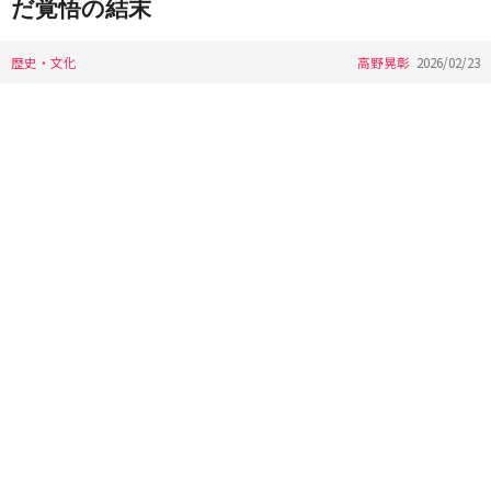
だ覚悟の結末
歴史・文化
高野晃彰
2026/02/23