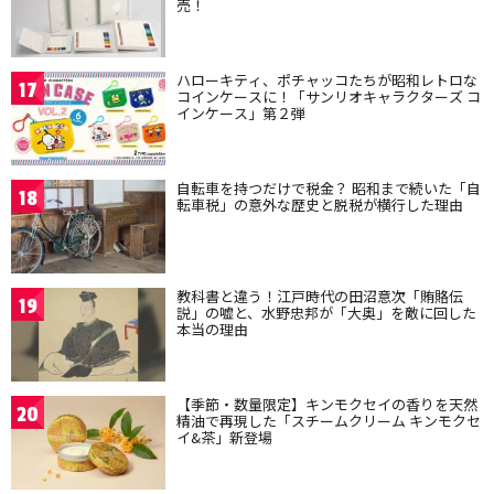
売！
ハローキティ、ポチャッコたちが昭和レトロな
17
コインケースに！「サンリオキャラクターズ コ
インケース」第２弾
自転車を持つだけで税金？ 昭和まで続いた「自
18
転車税」の意外な歴史と脱税が横行した理由
教科書と違う！江戸時代の田沼意次「賄賂伝
19
説」の嘘と、水野忠邦が「大奥」を敵に回した
本当の理由
【季節・数量限定】キンモクセイの香りを天然
20
精油で再現した「スチームクリーム キンモクセ
イ&茶」新登場