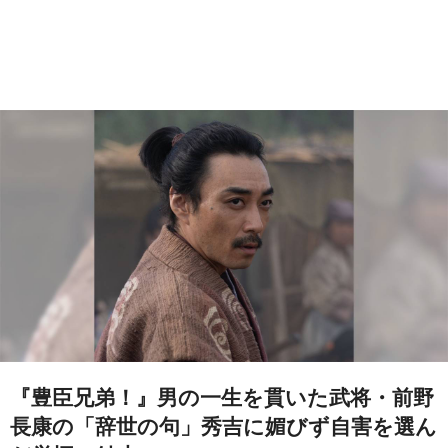
『豊臣兄弟！』男の一生を貫いた武将・前野
長康の「辞世の句」秀吉に媚びず自害を選ん