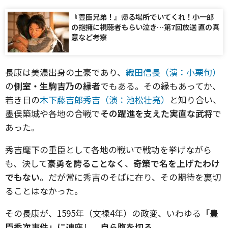
『豊臣兄弟！』帰る場所でいてくれ！小一郎
の抱擁に視聴者もらい泣き…第7回放送 直の真
意など考察
長康は美濃出身の土豪であり、
織田信長（演：小栗旬）
の
側室・生駒吉乃の縁者
でもある。その縁もあってか、
若き日の
木下藤吉郎秀吉（演：池松壮亮）
と知り合い、
墨俣築城や各地の合戦で
その躍進を支えた実直な武将
で
あった。
秀吉麾下の重臣として各地の戦いで戦功を挙げながら
も、決して
豪勇を誇ることなく
、
奇策で名を上げたわけ
でもない
。だが常に秀吉のそばに在り、その期待を裏切
ることはなかった。
その長康が、1595年（文禄4年）の政変、いわゆる
「豊
臣秀次事件」に連座
し、
自ら腹を切る
。