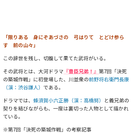
「限りある 身にぞあづさの 弓はりて とどけ参ら
す 前の山々」
この辞世を残し、切腹して果てた武将がいる。
その武将とは、大河ドラマ
『豊臣兄弟！』
第7回「決死
の築城作戦」に初登場した、川並衆の
前野将右衛門長康
（演：渋谷謙人）
である。
ドラマでは、
蜂須賀小六正勝（演：高橋努）
と義兄弟の
契りを結びながらも、一度は裏切った人物として描かれ
ている。
※第7回「決死の築城作戦」の考察記事