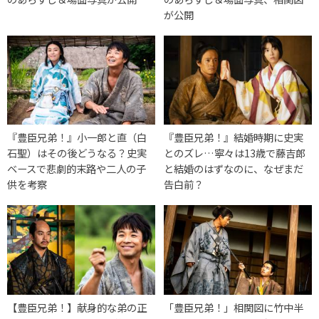
が公開
『豊臣兄弟！』小一郎と直（白
『豊臣兄弟！』結婚時期に史実
石聖）はその後どうなる？史実
とのズレ…寧々は13歳で藤吉郎
ベースで悲劇的末路や二人の子
と結婚のはずなのに、なぜまだ
供を考察
告白前？
【豊臣兄弟！】献身的な弟の正
「豊臣兄弟！」相関図に竹中半