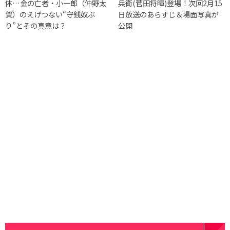
体…金の亡者・小一郎（仲野太
兵衛(菅田将暉)登場！次回2月15
賀）のえげつない“守銭奴ぶ
日放送のあらすじ＆場面写真が
り”とその真意は？
公開