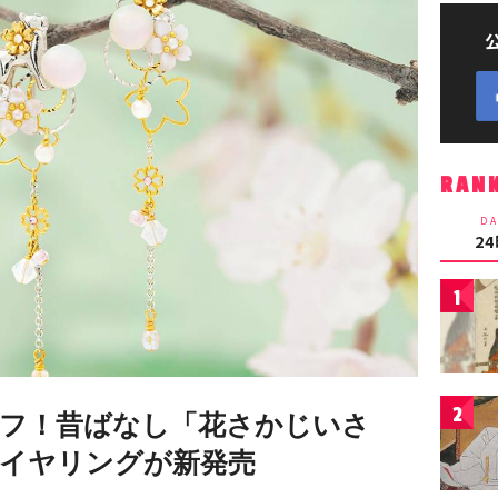
RAN
DA
2
1
2
フ！昔ばなし「花さかじいさ
イヤリングが新発売