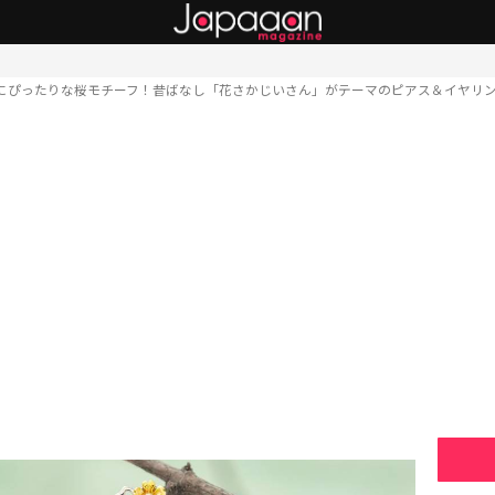
にぴったりな桜モチーフ！昔ばなし「花さかじいさん」がテーマのピアス＆イヤリ