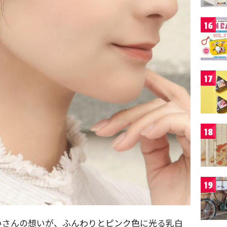
16
17
18
19
いさんの想いが、ふんわりとピンク色に光る乳白