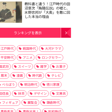
教科書と違う！江戸時代の田
沼意次「賄賂伝説」の嘘と、
水野忠邦が「大奥」を敵に回
した本当の理由
ランキングを表示
江戸時代
戦国時代
大河ドラマ
平安時代
アニメ
ロングセラー
国武将
スイーツ
雑学
お菓子
幕末
漫画
時代劇
テレビ
べらぼう
明治時代
徳川家康
田信長
抹茶
デザイン
文房具
フィギュア
展覧会
鎌倉時代
豊臣秀吉
豊臣兄弟！
昭和時代