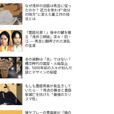
なぜ浅井の旧臣は秀吉に従っ
たのか？ 武力を使わず“自分
の味方”に変えた裏工作の技
法とは
『豊臣兄弟！』後半の鍵を握
る「浅井三姉妹」茶々・初・
江——秀吉に翻弄された波乱
の生涯
あの装飾は「炎」ではない？
縄文時代の国宝・火焔型土
器、5000年前の人々が刻んだ
謎とデザインの秘密
もしも豊臣秀長が長生きして
いたら…？秀吉の暴走と豊臣
家滅亡を防げた「最強のカリ
スマ性」
鳩サブレーの豊島屋が『鳩の