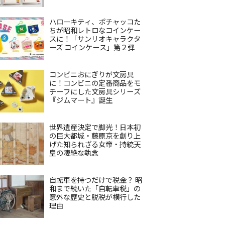
ハローキティ、ポチャッコた
ちが昭和レトロなコインケー
スに！「サンリオキャラクタ
ーズ コインケース」第２弾
コンビニおにぎりが文房具
に！コンビニの定番商品をモ
チーフにした文房具シリーズ
『ジムマート』誕生
世界遺産決定で脚光！日本初
の巨大都城・藤原京を創り上
げた知られざる女帝・持統天
皇の凄絶な執念
自転車を持つだけで税金？ 昭
和まで続いた「自転車税」の
意外な歴史と脱税が横行した
理由