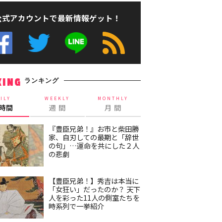
公式アカウントで最新情報ゲット！
ランキング
KING
ILY
WEEKLY
MONTHLY
4時間
週 間
月 間
『豊臣兄弟！』お市と柴田勝
家、自刃しての最期と「辞世
の句」…運命を共にした２人
の悲劇
【豊臣兄弟！】秀吉は本当に
「女狂い」だったのか？ 天下
人を彩った11人の側室たちを
時系列で一挙紹介