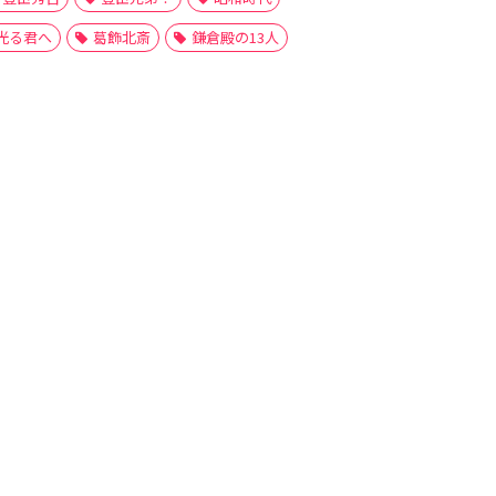
光る君へ
葛飾北斎
鎌倉殿の13人