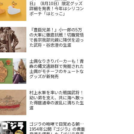
日』（8月10日）限定グッズ
詳細を発表！今年はシリコン
ポーチ「はとっこ」
『豊臣兄弟！』小一郎の5万
の大軍に徹底抗戦！切腹覚悟
で長宗我部元親に降伏を迫っ
た武将・谷忠澄の生涯
土偶なりきりパーカーも！青
森の縄文遺跡群で発掘された
土偶がモチーフのキュートな
グッズが新発売
村上水軍を率いた戦国武将！
幼い弟を支え、共に海へ散っ
た得居通幸の波乱に満ちた生
涯
ゴジラの咆哮で目覚める朝…
1954年公開『ゴジラ』の貴重
音源を搭載した「ゴジラ音声