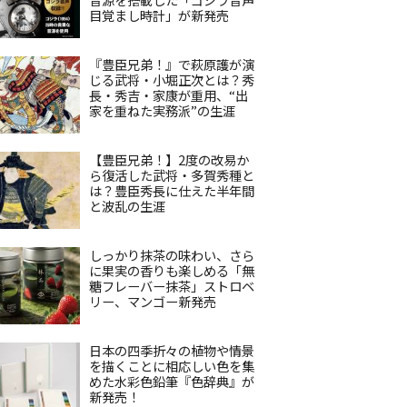
目覚まし時計」が新発売
『豊臣兄弟！』で萩原護が演
じる武将・小堀正次とは？秀
長・秀吉・家康が重用、“出
家を重ねた実務派”の生涯
【豊臣兄弟！】2度の改易か
ら復活した武将・多賀秀種と
は？豊臣秀長に仕えた半年間
と波乱の生涯
しっかり抹茶の味わい、さら
に果実の香りも楽しめる「無
糖フレーバー抹茶」ストロベ
リー、マンゴー新発売
日本の四季折々の植物や情景
を描くことに相応しい色を集
めた水彩色鉛筆『色辞典』が
新発売！