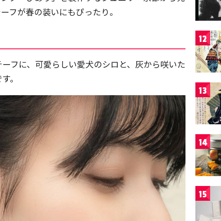
チーフが春の装いにもぴったり。
12
チーフに、可愛らしい愛犬のシロと、灰から咲いた
です。
13
14
15