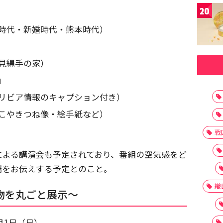
20
時代・新婚時代・熊本時代）
見縄手の家）
」
リビア情報のキャプション付き）
こやきつね像・絵手紙など）
戦
による講演会も予定されており、番組の空気感をど
端をお伝えする予定とのこと。
織
物を丸ごと展示～
3月1日（日）