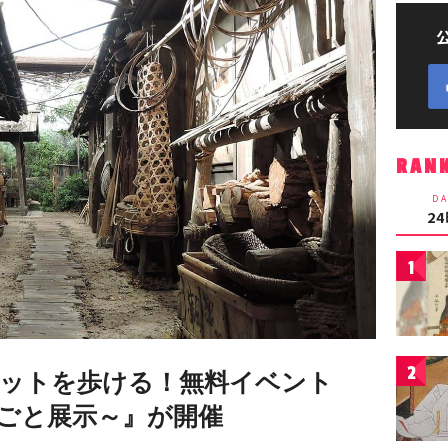
RAN
DA
2
1
2
ットを歩ける！無料イベント
ごと展示～』が開催