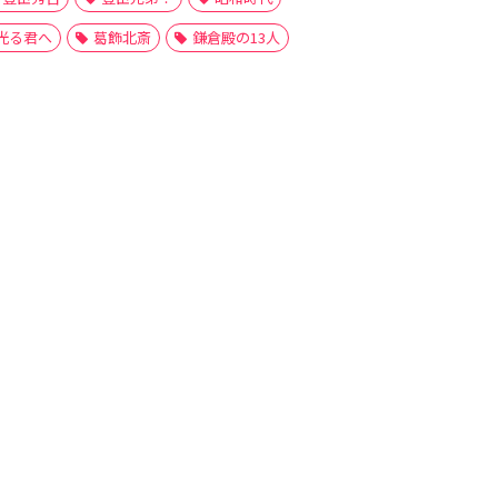
光る君へ
葛飾北斎
鎌倉殿の13人