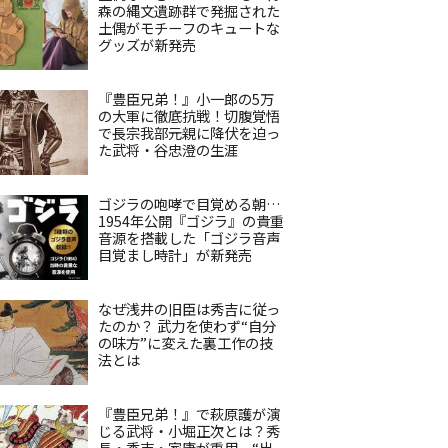
森の縄文遺跡群で発掘された
土偶がモチーフのキュートな
グッズが新発売
『豊臣兄弟！』小一郎の5万
の大軍に徹底抗戦！切腹覚悟
で長宗我部元親に降伏を迫っ
た武将・谷忠澄の生涯
ゴジラの咆哮で目覚める朝…
1954年公開『ゴジラ』の貴重
音源を搭載した「ゴジラ音声
目覚まし時計」が新発売
なぜ浅井の旧臣は秀吉に従っ
たのか？ 武力を使わず“自分
の味方”に変えた裏工作の技
法とは
『豊臣兄弟！』で萩原護が演
じる武将・小堀正次とは？秀
長・秀吉・家康が重用、“出