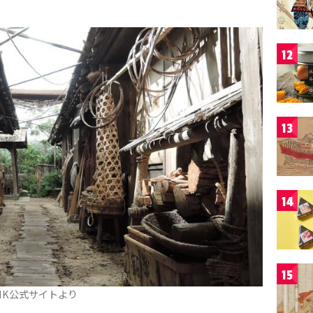
12
13
14
15
HK公式サイトより