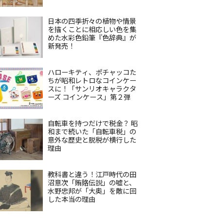
日本の四季折々の植物や情景
を描くことに相応しい色を集
めた水彩色鉛筆『色辞典』が
新発売！
ハローキティ、ポチャッコた
ちが昭和レトロなコインケー
スに！「サンリオキャラクタ
ーズ コインケース」第２弾
自転車を持つだけで税金？ 昭
和まで続いた「自転車税」の
意外な歴史と脱税が横行した
理由
教科書と違う！江戸時代の田
沼意次「賄賂伝説」の嘘と、
水野忠邦が「大奥」を敵に回
した本当の理由