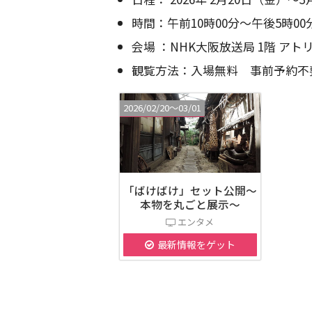
時間：午前10時00分～午後5時00
会場 ：NHK大阪放送局 1階 アト
観覧方法：入場無料 事前予約不
2026/02/20〜03/01
「ばけばけ」セット公開～
本物を丸ごと展示～
エンタメ
最新情報をゲット