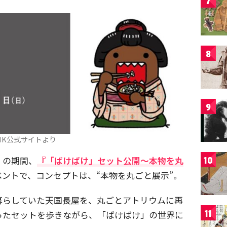
7
8
9
HK公式サイトより
日）の期間、
『「ばけばけ」セット公開～本物を丸
10
ントで、コンセプトは、“本物を丸ごと展示”。
暮らしていた天国長屋を、丸ごとアトリウムに再
ったセットを歩きながら、「ばけばけ」の世界に
11