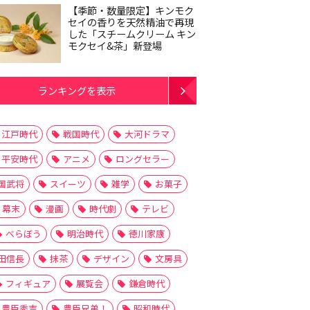
【季節・数量限定】キンモク
セイの香りを天然精油で再現
した「スチームクリーム キン
モクセイ&茶」新登場
ランキングを表示
江戸時代
戦国時代
大河ドラマ
平安時代
アニメ
ロングセラー
国武将
スイーツ
雑学
お菓子
幕末
漫画
時代劇
テレビ
べらぼう
明治時代
徳川家康
田信長
抹茶
デザイン
文房具
フィギュア
展覧会
鎌倉時代
豊臣秀吉
豊臣兄弟！
昭和時代