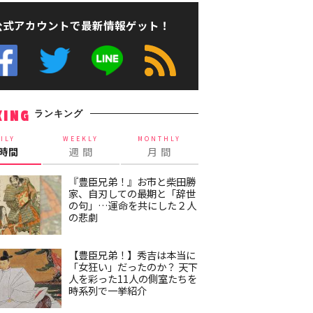
公式アカウントで最新情報ゲット！
ランキング
KING
ILY
WEEKLY
MONTHLY
4時間
週 間
月 間
『豊臣兄弟！』お市と柴田勝
家、自刃しての最期と「辞世
の句」…運命を共にした２人
の悲劇
【豊臣兄弟！】秀吉は本当に
「女狂い」だったのか？ 天下
人を彩った11人の側室たちを
時系列で一挙紹介