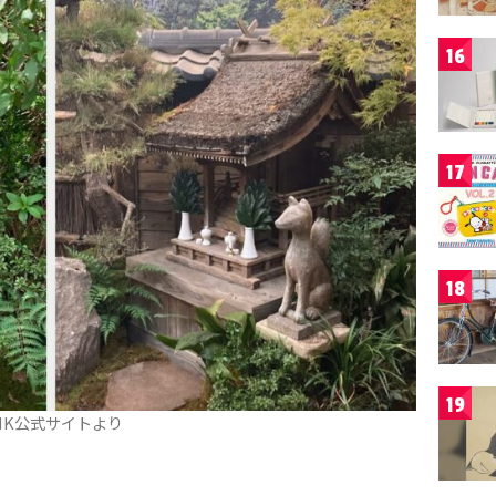
16
17
18
19
HK公式サイトより