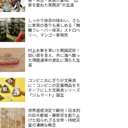
家を重ねた実務派”の生涯
しっかり抹茶の味わい、さら
に果実の香りも楽しめる「無
糖フレーバー抹茶」ストロベ
リー、マンゴー新発売
村上水軍を率いた戦国武将！
幼い弟を支え、共に海へ散っ
た得居通幸の波乱に満ちた生
涯
コンビニおにぎりが文房具
に！コンビニの定番商品をモ
チーフにした文房具シリーズ
『ジムマート』誕生
世界遺産決定で脚光！日本初
の巨大都城・藤原京を創り上
げた知られざる女帝・持統天
皇の凄絶な執念