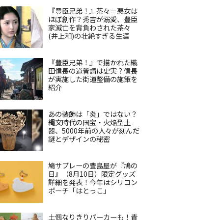
『豊臣兄弟！』茶々＝悪女は
ほぼ創作？秀吉が溺愛、豊臣
家滅亡を背負わされた茶々
(井上和)の壮絶すぎる生涯
『豊臣兄弟！』で描かれた織
田信長の道普請は史実？信長
が実施した街道整備の施策を
紹介
あの装飾は「炎」ではない？
縄文時代の国宝・火焔型土
器、5000年前の人々が刻んだ
謎とデザインの秘密
鳩サブレーの豊島屋が『鳩の
日』（8月10日）限定グッズ
詳細を発表！今年はシリコン
ポーチ「はとっこ」
土偶なりきりパーカーも！青