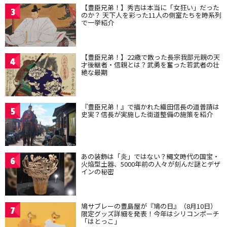
【豊臣兄弟！】秀吉は本当に「女狂い」だった
3
のか？ 天下人を彩った11人の側室たちを時系列
で一挙紹介
【豊臣兄弟！】22歳で散った長宗我部元親の天
4
才後継者・信親とは？武勇を奮った若武者の壮
絶な最期
『豊臣兄弟！』で描かれた織田信長の道普請は
5
史実？信長が実施した街道整備の施策を紹介
あの装飾は「炎」ではない？縄文時代の国宝・
6
火焔型土器、5000年前の人々が刻んだ謎とデザ
インの秘密
鳩サブレーの豊島屋が『鳩の日』（8月10日）
7
限定グッズ詳細を発表！今年はシリコンポーチ
「はとっこ」