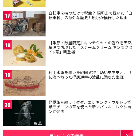
自転車を持つだけで税金？ 昭和まで続いた「自
17
転車税」の意外な歴史と脱税が横行した理由
【季節・数量限定】キンモクセイの香りを天然
18
精油で再現した「スチームクリーム キンモクセ
イ&茶」新登場
村上水軍を率いた戦国武将！幼い弟を支え、共
19
に海へ散った得居通幸の波乱に満ちた生涯
怪獣革を纏う！ダダ、エレキング…ウルトラ怪
20
獣モチーフの革を使った新アパレルコレクショ
ンが発表
ランキングを表示