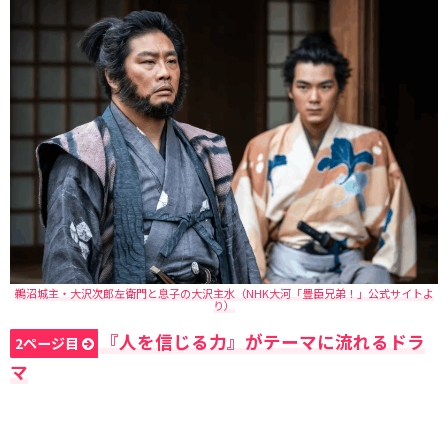
鵜沼城主・大沢次郎左衛門と息子の大沢主水（NHK大河「豊臣兄弟！」公式サイトよ
り）
『人を信じる力』がテーマに流れるドラ
2ページ目
マ