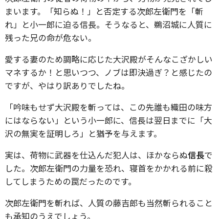
まいます。「知らぬ！」と否定する次郎左衛門を「斬
れ」と小一郎に迫る信長。そうなると、鵜沼城に人質に
残った兄の命が危ない。
愛する妻のため調略に応じた大沢殿がそんなこざかしい
マネするか！と思いつつ、ノブは即決過ぎ？と感じたの
ですが、やはり訳ありでしたね。
「吟味もせず大沢殿を斬っては、この先誰も織田の味方
にはならない」という小一郎に、信長は翌日までに「大
沢の無実を証明しろ」と猶予を与えます。
実は、荷物に武器を仕込んだ犯人は、ほかならぬ
信長
で
した。次郎左衛門の力量を恐れ、寝首をかかれる前に殺
してしまうための罠だったのです。
次郎左衛門を斬れば、人質の藤吉郎も当然斬られること
も承知のうえでしょう。