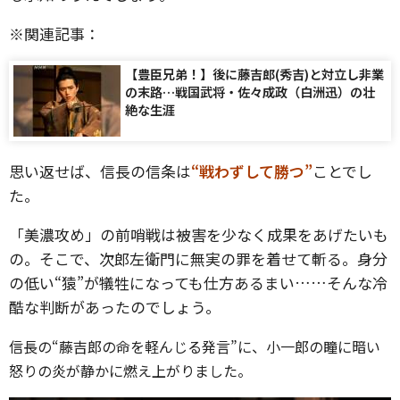
※関連記事：
【豊臣兄弟！】後に藤吉郎(秀吉)と対立し非業
の末路…戦国武将・佐々成政（白洲迅）の壮
絶な生涯
思い返せば、信長の信条は
“戦わずして勝つ”
ことでし
た。
「美濃攻め」の前哨戦は被害を少なく成果をあげたいも
の。そこで、次郎左衛門に無実の罪を着せて斬る。身分
の低い“猿”が犠牲になっても仕方あるまい……そんな冷
酷な判断があったのでしょう。
信長の“藤吉郎の命を軽んじる発言”に、小一郎の瞳に暗い
怒りの炎が静かに燃え上がりました。