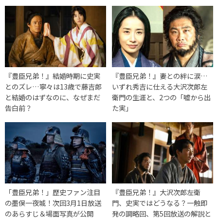
『豊臣兄弟！』結婚時期に史実
『豊臣兄弟！』妻との絆に涙…
とのズレ…寧々は13歳で藤吉郎
いずれ秀吉に仕える大沢次郎左
と結婚のはずなのに、なぜまだ
衛門の生涯と、2つの「嘘から出
告白前？
た実」
「豊臣兄弟！」歴史ファン注目
『豊臣兄弟！』大沢次郎左衛
の墨俣一夜城！次回3月1日放送
門、史実ではどうなる？一触即
のあらすじ＆場面写真が公開
発の調略回、第5回放送の解説と