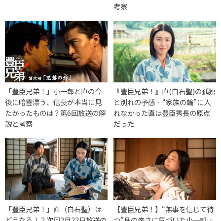
考察
「豊臣兄弟！」小一郎と直の今
『豊臣兄弟！』直(白石聖)の孤独
後に暗雲漂う、信長が本当に見
と別れの予感…“家族の輪”に入
たかったものは？第6回放送の解
れなかった直は豊臣秀長の原点
説と考察
だった
「豊臣兄弟！」直（白石聖）は
【豊臣兄弟！】“無事を信じて待
どうなる！？次回2月22日放送の
つ”身の辛さに気づいた小一郎…