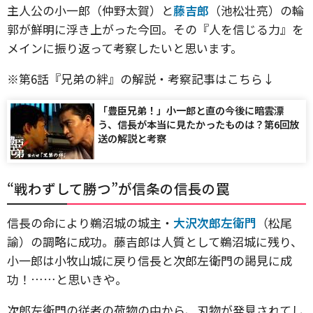
主人公の小一郎（仲野太賀）と
藤吉郎
（池松壮亮）の輪
郭が鮮明に浮き上がった今回。その『人を信じる力』を
メインに振り返って考察したいと思います。
※第6話『兄弟の絆』の解説・考察記事はこちら↓
「豊臣兄弟！」小一郎と直の今後に暗雲漂
う、信長が本当に見たかったものは？第6回放
送の解説と考察
“戦わずして勝つ”が信条の信長の罠
信長の命により鵜沼城の城主・
大沢次郎左衛門
（松尾
諭）の調略に成功。藤吉郎は人質として鵜沼城に残り、
小一郎は小牧山城に戻り信長と次郎左衛門の謁見に成
功！……と思いきや。
次郎左衛門の従者の荷物の中から、刃物が発見されてし