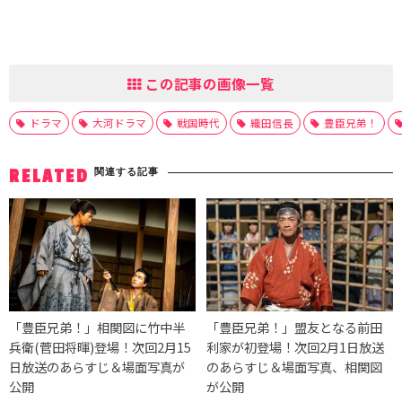
この記事の画像一覧
ドラマ
大河ドラマ
戦国時代
織田信長
豊臣兄弟！
関連する記事
RELATED
「豊臣兄弟！」相関図に竹中半
「豊臣兄弟！」盟友となる前田
兵衛(菅田将暉)登場！次回2月15
利家が初登場！次回2月1日放送
日放送のあらすじ＆場面写真が
のあらすじ＆場面写真、相関図
公開
が公開