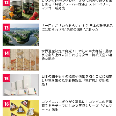
しっかり抹茶の味わい、さらに果実の香りも楽
12
しめる「無糖フレーバー抹茶」ストロベリー、
マンゴー新発売
「一口」が「いもあらい」！？ 日本の難読地名
13
には知られざる“名前の法則”があった
世界遺産決定で脚光！日本初の巨大都城・藤原
14
京を創り上げた知られざる女帝・持統天皇の凄
絶な執念
日本の四季折々の植物や情景を描くことに相応
15
しい色を集めた水彩色鉛筆『色辞典』が新発
売！
コンビニおにぎりが文房具に！コンビニの定番
16
商品をモチーフにした文房具シリーズ『ジムマ
ート』誕生