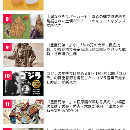
土偶なりきりパーカーも！青森の縄文遺跡群で
8
発掘された土偶がモチーフのキュートなグッズ
が新発売
『豊臣兄弟！』小一郎の5万の大軍に徹底抗
9
戦！切腹覚悟で長宗我部元親に降伏を迫った武
将・谷忠澄の生涯
ゴジラの咆哮で目覚める朝…1954年公開『ゴジ
10
ラ』の貴重音源を搭載した「ゴジラ音声目覚ま
し時計」が新発売
『豊臣兄弟！』で萩原護が演じる武将・小堀正
11
次とは？秀長・秀吉・家康が重用、“出家を重
ねた実務派”の生涯