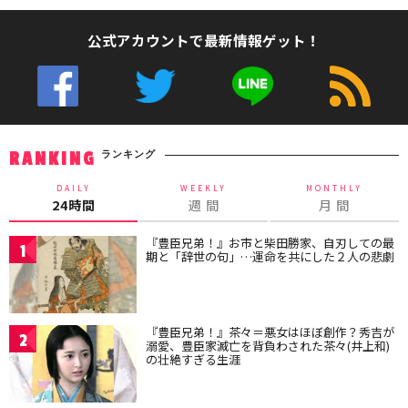
公式アカウントで最新情報ゲット！
ランキング
RANKING
DAILY
WEEKLY
MONTHLY
24時間
週 間
月 間
『豊臣兄弟！』お市と柴田勝家、自刃しての最
1
期と「辞世の句」…運命を共にした２人の悲劇
『豊臣兄弟！』茶々＝悪女はほぼ創作？秀吉が
2
溺愛、豊臣家滅亡を背負わされた茶々(井上和)
の壮絶すぎる生涯