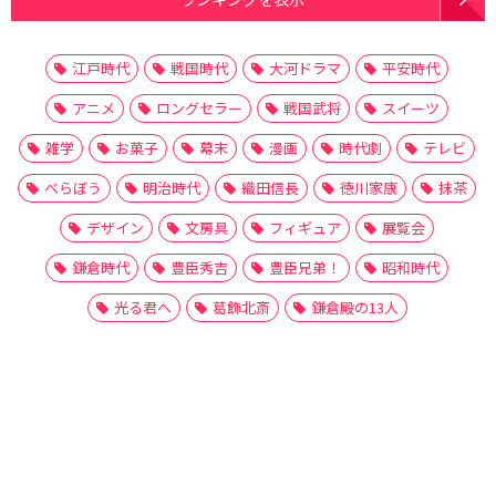
江戸時代
戦国時代
大河ドラマ
平安時代
アニメ
ロングセラー
戦国武将
スイーツ
雑学
お菓子
幕末
漫画
時代劇
テレビ
べらぼう
明治時代
織田信長
徳川家康
抹茶
デザイン
文房具
フィギュア
展覧会
鎌倉時代
豊臣秀吉
豊臣兄弟！
昭和時代
光る君へ
葛飾北斎
鎌倉殿の13人