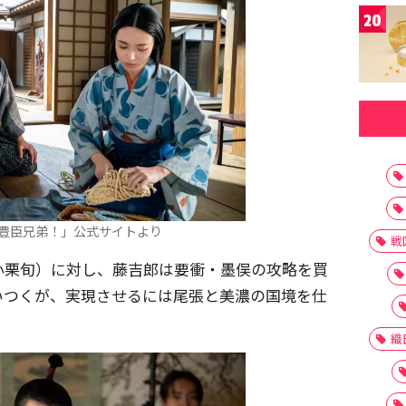
20
豊臣兄弟！」公式サイトより
戦
小栗旬）に対し、藤吉郎は要衝・墨俣の攻略を買
いつくが、実現させるには尾張と美濃の国境を仕
織