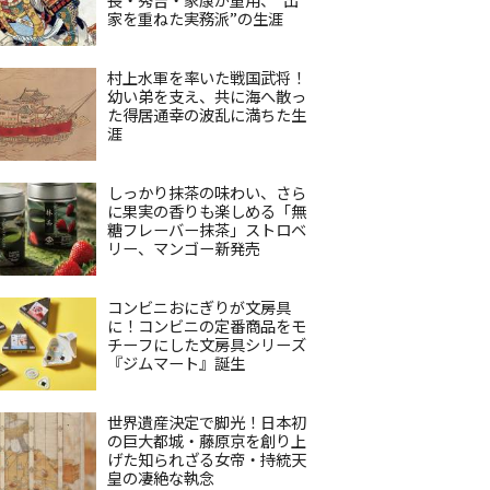
家を重ねた実務派”の生涯
村上水軍を率いた戦国武将！
幼い弟を支え、共に海へ散っ
た得居通幸の波乱に満ちた生
涯
しっかり抹茶の味わい、さら
に果実の香りも楽しめる「無
糖フレーバー抹茶」ストロベ
リー、マンゴー新発売
コンビニおにぎりが文房具
に！コンビニの定番商品をモ
チーフにした文房具シリーズ
『ジムマート』誕生
世界遺産決定で脚光！日本初
の巨大都城・藤原京を創り上
げた知られざる女帝・持統天
皇の凄絶な執念