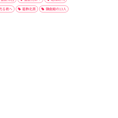
光る君へ
葛飾北斎
鎌倉殿の13人