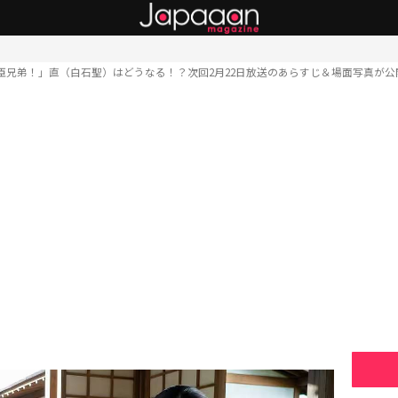
臣兄弟！」直（白石聖）はどうなる！？次回2月22日放送のあらすじ＆場面写真が公