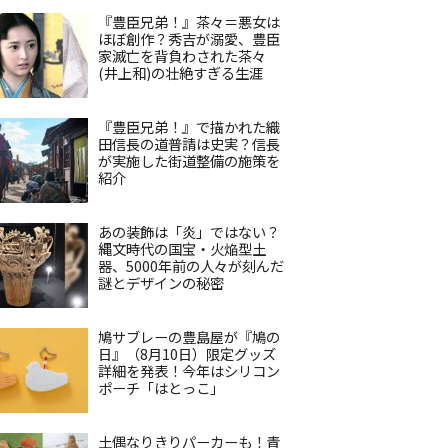
『豊臣兄弟！』茶々＝悪女は
ほぼ創作？秀吉が溺愛、豊臣
家滅亡を背負わされた茶々
(井上和)の壮絶すぎる生涯
『豊臣兄弟！』で描かれた織
田信長の道普請は史実？信長
が実施した街道整備の施策を
紹介
あの装飾は「炎」ではない？
縄文時代の国宝・火焔型土
器、5000年前の人々が刻んだ
謎とデザインの秘密
鳩サブレーの豊島屋が『鳩の
日』（8月10日）限定グッズ
詳細を発表！今年はシリコン
ポーチ「はとっこ」
土偶なりきりパーカーも！青