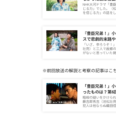
NHK大河ドラマ「豊
じる力」でした。（
を信じる力」の話を
『豊臣兄弟！』小
スで悲劇的末路や
「いざ、参ろうぞ！
壮亮）と三人で故郷
がないと思っていた
※前回放送の解説と考察の記事はこ
「豊臣兄弟！」小
ったものは？第6
暗殺の疑いをかけら
藤吉郎秀吉（池松壮
犯人は他ならぬ織田