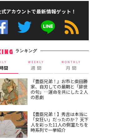
公式アカウントで最新情報ゲット！
ランキング
KING
ILY
WEEKLY
MONTHLY
4時間
週 間
月 間
『豊臣兄弟！』お市と柴田勝
家、自刃しての最期と「辞世
の句」…運命を共にした２人
の悲劇
【豊臣兄弟！】秀吉は本当に
「女狂い」だったのか？ 天下
人を彩った11人の側室たちを
時系列で一挙紹介