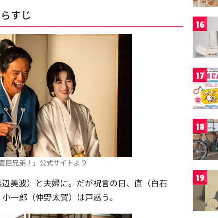
あらすじ
16
17
18
豊臣兄弟！」公式サイトより
19
浜辺美波）と夫婦に。だが祝言の日、直（白石
、小一郎（仲野太賀）は戸惑う。