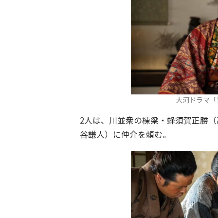
大河ドラマ「
2人は、川並衆の棟梁・蜂須賀正勝
谷謙人）に仲介を頼む。