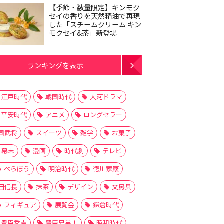
【季節・数量限定】キンモク
セイの香りを天然精油で再現
した「スチームクリーム キン
モクセイ&茶」新登場
ランキングを表示
江戸時代
戦国時代
大河ドラマ
平安時代
アニメ
ロングセラー
国武将
スイーツ
雑学
お菓子
幕末
漫画
時代劇
テレビ
べらぼう
明治時代
徳川家康
田信長
抹茶
デザイン
文房具
フィギュア
展覧会
鎌倉時代
豊臣秀吉
豊臣兄弟！
昭和時代