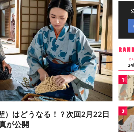
RAN
DA
2
1
2
聖）はどうなる！？次回2月22日
真が公開