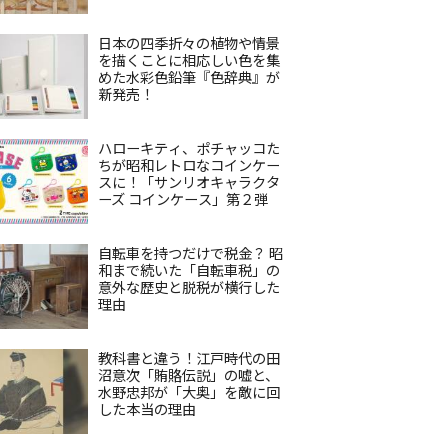
日本の四季折々の植物や情景
を描くことに相応しい色を集
めた水彩色鉛筆『色辞典』が
新発売！
ハローキティ、ポチャッコた
ちが昭和レトロなコインケー
スに！「サンリオキャラクタ
ーズ コインケース」第２弾
自転車を持つだけで税金？ 昭
和まで続いた「自転車税」の
意外な歴史と脱税が横行した
理由
教科書と違う！江戸時代の田
沼意次「賄賂伝説」の嘘と、
水野忠邦が「大奥」を敵に回
した本当の理由