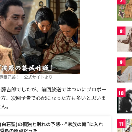
7
8
9
豊臣兄弟！」公式サイトより
た藤吉郎でしたが、前回放送ではついにプロポー
10
一方、次回予告で心配になった方も多いと思いま
せん。
(白石聖)の孤独と別れの予感…“家族の輪”に入れ
11
秀長の原点だった