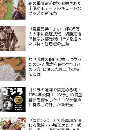
森の縄文遺跡群で発掘された
土偶がモチーフのキュートな
グッズが新発売
『豊臣兄弟！』小一郎の5万
の大軍に徹底抗戦！切腹覚悟
で長宗我部元親に降伏を迫っ
た武将・谷忠澄の生涯
なぜ浅井の旧臣は秀吉に従っ
たのか？ 武力を使わず“自分
の味方”に変えた裏工作の技
法とは
ゴジラの咆哮で目覚める朝…
1954年公開『ゴジラ』の貴重
音源を搭載した「ゴジラ音声
目覚まし時計」が新発売
『豊臣兄弟！』で萩原護が演
じる武将・小堀正次とは？秀
長・秀吉・家康が重用、“出