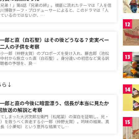
臣兄弟！」第6話『兄弟の絆』。根底に流れたテーマは「人を信
松川博敬チーフ・プロデューサーによると、このドラマは「人
しているのではないか、…
12
一郎と直（白石聖）はその後どうなる？史実ベー
二人の子供を考察
」小一郎（仲野太賀）のプロポーズを受け入れ、藤吉郎（池松
13
の中村から旅立った直（白石聖）。身分違いの初恋など実る訳
視聴者の予想を、良…
ちら↓
14
一郎と直の今後に暗雲漂う、信長が本当に見たか
回放送の解説と考察
れてしまった大沢次郎左衛門（松尾諭）の潔白を証明し、兄・
亮）を救うべく奔走する小一郎（仲野太賀）。吟味の結果、真
15
信長（小栗旬）という意外な結果でし…