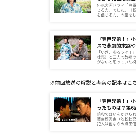
NHK大河ドラマ「豊
じる力」でした。（
を信じる力」の話を
『豊臣兄弟！』小
スで悲劇的末路や
「いざ、参ろうぞ！
壮亮）と三人で故郷
がないと思っていた
※前回放送の解説と考察の記事はこ
「豊臣兄弟！」小
ったものは？第6
暗殺の疑いをかけら
藤吉郎秀吉（池松壮
犯人は他ならぬ織田