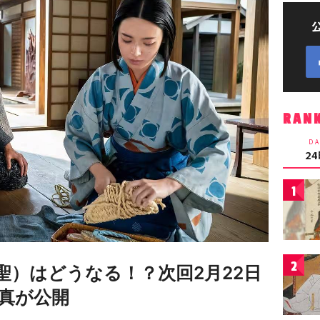
RAN
DA
2
1
2
聖）はどうなる！？次回2月22日
真が公開