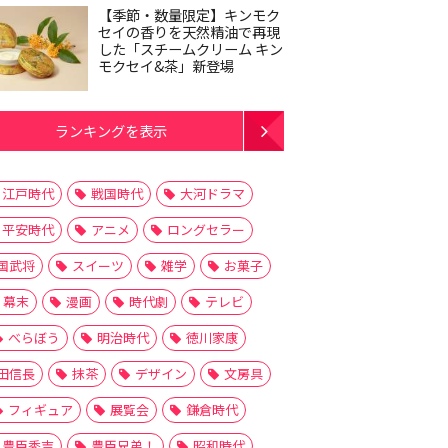
【季節・数量限定】キンモク
セイの香りを天然精油で再現
した「スチームクリーム キン
モクセイ&茶」新登場
ランキングを表示
江戸時代
戦国時代
大河ドラマ
平安時代
アニメ
ロングセラー
国武将
スイーツ
雑学
お菓子
幕末
漫画
時代劇
テレビ
べらぼう
明治時代
徳川家康
田信長
抹茶
デザイン
文房具
フィギュア
展覧会
鎌倉時代
豊臣秀吉
豊臣兄弟！
昭和時代