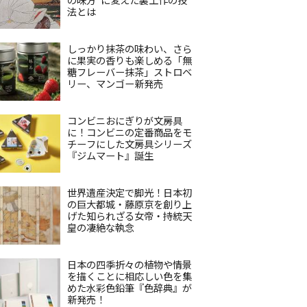
法とは
しっかり抹茶の味わい、さら
に果実の香りも楽しめる「無
糖フレーバー抹茶」ストロベ
リー、マンゴー新発売
コンビニおにぎりが文房具
に！コンビニの定番商品をモ
チーフにした文房具シリーズ
『ジムマート』誕生
世界遺産決定で脚光！日本初
の巨大都城・藤原京を創り上
げた知られざる女帝・持統天
皇の凄絶な執念
日本の四季折々の植物や情景
を描くことに相応しい色を集
めた水彩色鉛筆『色辞典』が
新発売！