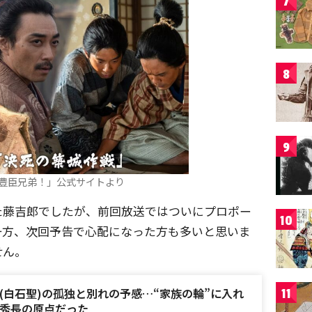
7
8
9
豊臣兄弟！」公式サイトより
た藤吉郎でしたが、前回放送ではついにプロポー
10
一方、次回予告で心配になった方も多いと思いま
せん。
(白石聖)の孤独と別れの予感…“家族の輪”に入れ
11
秀長の原点だった