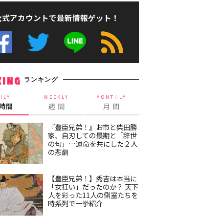
公式アカウントで最新情報ゲット！
ランキング
KING
ILY
WEEKLY
MONTHLY
4時間
週 間
月 間
『豊臣兄弟！』お市と柴田勝
家、自刃しての最期と「辞世
の句」…運命を共にした２人
の悲劇
【豊臣兄弟！】秀吉は本当に
「女狂い」だったのか？ 天下
人を彩った11人の側室たちを
時系列で一挙紹介