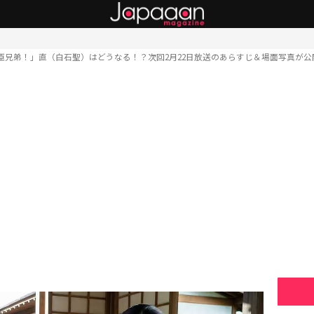
臣兄弟！」直（白石聖）はどうなる！？次回2月22日放送のあらすじ＆場面写真が公