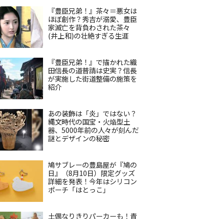
『豊臣兄弟！』茶々＝悪女は
ほぼ創作？秀吉が溺愛、豊臣
家滅亡を背負わされた茶々
(井上和)の壮絶すぎる生涯
『豊臣兄弟！』で描かれた織
田信長の道普請は史実？信長
が実施した街道整備の施策を
紹介
あの装飾は「炎」ではない？
縄文時代の国宝・火焔型土
器、5000年前の人々が刻んだ
謎とデザインの秘密
鳩サブレーの豊島屋が『鳩の
日』（8月10日）限定グッズ
詳細を発表！今年はシリコン
ポーチ「はとっこ」
土偶なりきりパーカーも！青