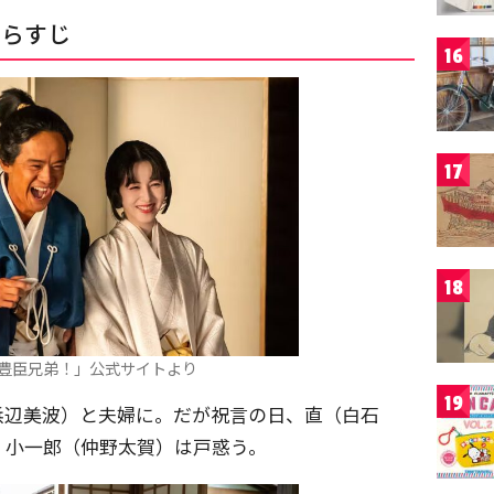
あらすじ
16
17
18
豊臣兄弟！」公式サイトより
19
浜辺美波）と夫婦に。だが祝言の日、直（白石
、小一郎（仲野太賀）は戸惑う。