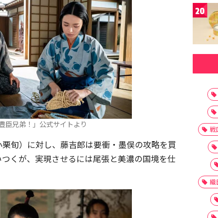
20
豊臣兄弟！」公式サイトより
戦
小栗旬）に対し、藤吉郎は要衝・墨俣の攻略を買
いつくが、実現させるには尾張と美濃の国境を仕
織