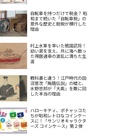
自転車を持つだけで税金？ 昭
和まで続いた「自転車税」の
意外な歴史と脱税が横行した
理由
村上水軍を率いた戦国武将！
幼い弟を支え、共に海へ散っ
た得居通幸の波乱に満ちた生
涯
教科書と違う！江戸時代の田
沼意次「賄賂伝説」の嘘と、
水野忠邦が「大奥」を敵に回
した本当の理由
ハローキティ、ポチャッコた
ちが昭和レトロなコインケー
スに！「サンリオキャラクタ
ーズ コインケース」第２弾