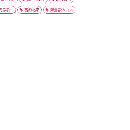
光る君へ
葛飾北斎
鎌倉殿の13人