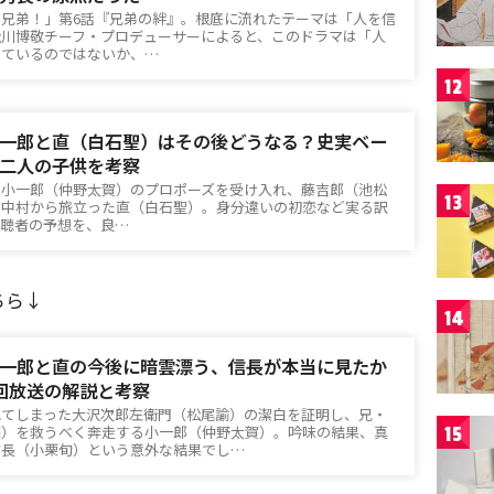
臣兄弟！」第6話『兄弟の絆』。根底に流れたテーマは「人を信
松川博敬チーフ・プロデューサーによると、このドラマは「人
しているのではないか、…
12
一郎と直（白石聖）はその後どうなる？史実ベー
二人の子供を考察
」小一郎（仲野太賀）のプロポーズを受け入れ、藤吉郎（池松
13
の中村から旅立った直（白石聖）。身分違いの初恋など実る訳
視聴者の予想を、良…
ちら↓
14
一郎と直の今後に暗雲漂う、信長が本当に見たか
回放送の解説と考察
れてしまった大沢次郎左衛門（松尾諭）の潔白を証明し、兄・
亮）を救うべく奔走する小一郎（仲野太賀）。吟味の結果、真
15
信長（小栗旬）という意外な結果でし…