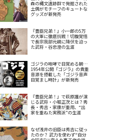
森の縄文遺跡群で発掘された
土偶がモチーフのキュートな
グッズが新発売
『豊臣兄弟！』小一郎の5万
の大軍に徹底抗戦！切腹覚悟
で長宗我部元親に降伏を迫っ
た武将・谷忠澄の生涯
ゴジラの咆哮で目覚める朝…
1954年公開『ゴジラ』の貴重
音源を搭載した「ゴジラ音声
目覚まし時計」が新発売
『豊臣兄弟！』で萩原護が演
じる武将・小堀正次とは？秀
長・秀吉・家康が重用、“出
家を重ねた実務派”の生涯
なぜ浅井の旧臣は秀吉に従っ
たのか？ 武力を使わず“自分
の味方”に変えた裏工作の技