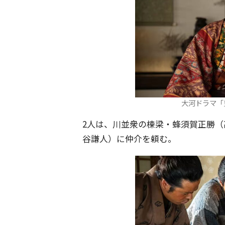
大河ドラマ「
2人は、川並衆の棟梁・蜂須賀正勝
谷謙人）に仲介を頼む。