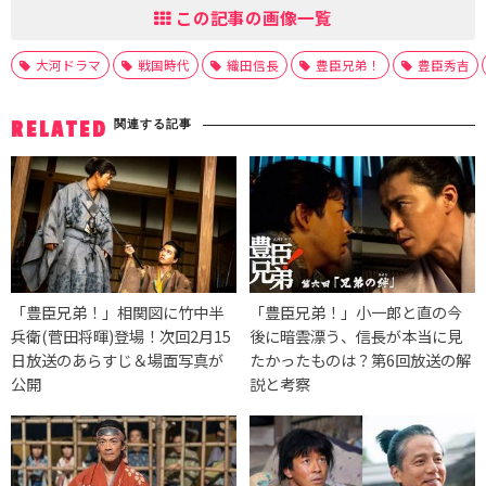
この記事の画像一覧
大河ドラマ
戦国時代
織田信長
豊臣兄弟！
豊臣秀吉
関連する記事
RELATED
「豊臣兄弟！」相関図に竹中半
「豊臣兄弟！」小一郎と直の今
兵衛(菅田将暉)登場！次回2月15
後に暗雲漂う、信長が本当に見
日放送のあらすじ＆場面写真が
たかったものは？第6回放送の解
公開
説と考察