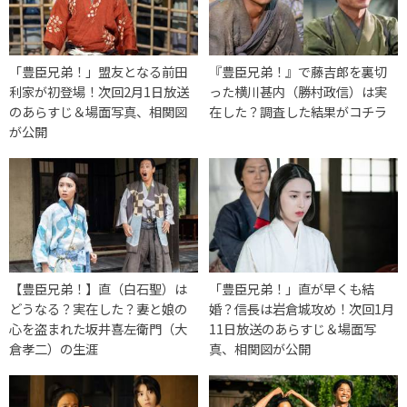
「豊臣兄弟！」盟友となる前田
『豊臣兄弟！』で藤吉郎を裏切
利家が初登場！次回2月1日放送
った横川甚内（勝村政信）は実
のあらすじ＆場面写真、相関図
在した？調査した結果がコチラ
が公開
【豊臣兄弟！】直（白石聖）は
「豊臣兄弟！」直が早くも結
どうなる？実在した？妻と娘の
婚？信長は岩倉城攻め！次回1月
心を盗まれた坂井喜左衛門（大
11日放送のあらすじ＆場面写
倉孝二）の生涯
真、相関図が公開