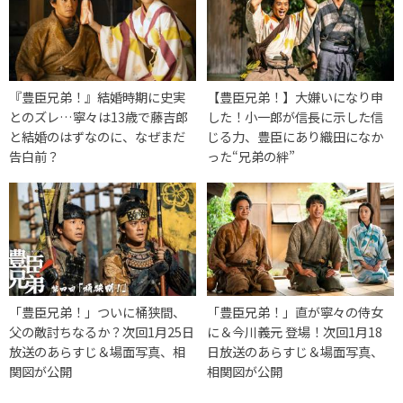
『豊臣兄弟！』結婚時期に史実
【豊臣兄弟！】大嫌いになり申
とのズレ…寧々は13歳で藤吉郎
した！小一郎が信長に示した信
と結婚のはずなのに、なぜまだ
じる力、豊臣にあり織田になか
告白前？
った“兄弟の絆”
「豊臣兄弟！」ついに桶狭間、
「豊臣兄弟！」直が寧々の侍女
父の敵討ちなるか？次回1月25日
に＆今川義元 登場！次回1月18
放送のあらすじ＆場面写真、相
日放送のあらすじ＆場面写真、
関図が公開
相関図が公開