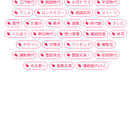
江戸時代
戦国時代
大河ドラマ
平安時代
アニメ
ロングセラー
戦国武将
スイーツ
雑学
お菓子
幕末
漫画
時代劇
テレビ
べらぼう
明治時代
徳川家康
織田信長
抹茶
デザイン
文房具
フィギュア
展覧会
鎌倉時代
豊臣秀吉
豊臣兄弟！
昭和時代
光る君へ
葛飾北斎
鎌倉殿の13人