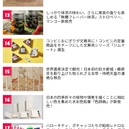
しっかり抹茶の味わい、さらに果実の香りも楽
13
しめる「無糖フレーバー抹茶」ストロベリー、
マンゴー新発売
コンビニおにぎりが文房具に！コンビニの定番
14
商品をモチーフにした文房具シリーズ『ジムマ
ート』誕生
世界遺産決定で脚光！日本初の巨大都城・藤原
15
京を創り上げた知られざる女帝・持統天皇の凄
絶な執念
日本の四季折々の植物や情景を描くことに相応
16
しい色を集めた水彩色鉛筆『色辞典』が新発
売！
ハローキティ、ポチャッコたちが昭和レトロな
17