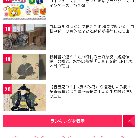
コインケースに！「サンリオキャラクターズ コ
インケース」第２弾
自転車を持つだけで税金？ 昭和まで続いた「自
18
転車税」の意外な歴史と脱税が横行した理由
教科書と違う！江戸時代の田沼意次「賄賂伝
19
説」の嘘と、水野忠邦が「大奥」を敵に回した
本当の理由
【豊臣兄弟！】2度の改易から復活した武将・
20
多賀秀種とは？豊臣秀長に仕えた半年間と波乱
の生涯
ランキングを表示