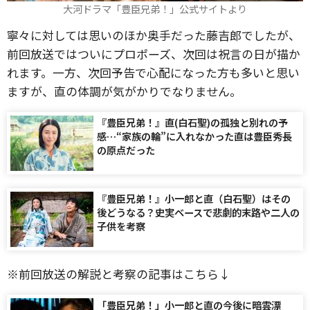
大河ドラマ「豊臣兄弟！」公式サイトより
寧々に対しては思いのほか奥手だった藤吉郎でしたが、
前回放送ではついにプロポーズ、次回は祝言の日が描か
れます。一方、次回予告で心配になった方も多いと思い
ますが、直の体調が気がかりでなりません。
『豊臣兄弟！』直(白石聖)の孤独と別れの予
感…“家族の輪”に入れなかった直は豊臣秀長
の原点だった
『豊臣兄弟！』小一郎と直（白石聖）はその
後どうなる？史実ベースで悲劇的末路や二人の
子供を考察
※前回放送の解説と考察の記事はこちら↓
「豊臣兄弟！」小一郎と直の今後に暗雲漂