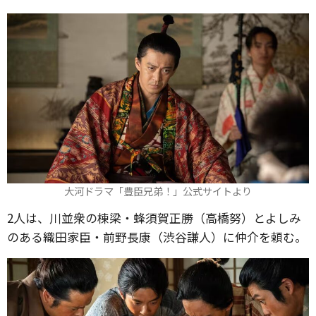
大河ドラマ「豊臣兄弟！」公式サイトより
2人は、川並衆の棟梁・蜂須賀正勝（高橋努）とよしみ
のある織田家臣・前野長康（渋谷謙人）に仲介を頼む。