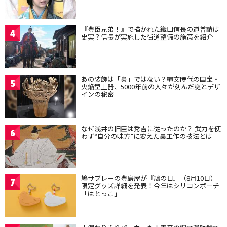
『豊臣兄弟！』で描かれた織田信長の道普請は
4
史実？信長が実施した街道整備の施策を紹介
あの装飾は「炎」ではない？縄文時代の国宝・
5
火焔型土器、5000年前の人々が刻んだ謎とデザ
インの秘密
なぜ浅井の旧臣は秀吉に従ったのか？ 武力を使
6
わず“自分の味方”に変えた裏工作の技法とは
鳩サブレーの豊島屋が『鳩の日』（8月10日）
7
限定グッズ詳細を発表！今年はシリコンポーチ
「はとっこ」