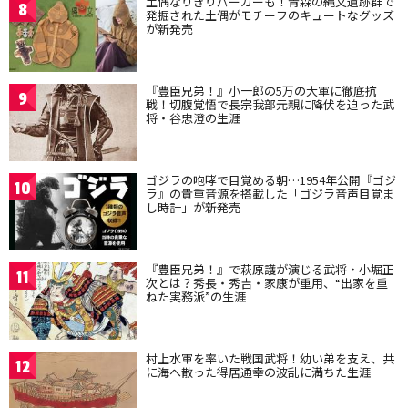
土偶なりきりパーカーも！青森の縄文遺跡群で
8
発掘された土偶がモチーフのキュートなグッズ
が新発売
『豊臣兄弟！』小一郎の5万の大軍に徹底抗
9
戦！切腹覚悟で長宗我部元親に降伏を迫った武
将・谷忠澄の生涯
ゴジラの咆哮で目覚める朝…1954年公開『ゴジ
10
ラ』の貴重音源を搭載した「ゴジラ音声目覚ま
し時計」が新発売
『豊臣兄弟！』で萩原護が演じる武将・小堀正
11
次とは？秀長・秀吉・家康が重用、“出家を重
ねた実務派”の生涯
村上水軍を率いた戦国武将！幼い弟を支え、共
12
に海へ散った得居通幸の波乱に満ちた生涯