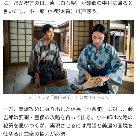
に。だが祝言の日、直（白石聖）が故郷の中村に帰ると
言いだし、小一郎（仲野太賀）は戸惑う。
大河ドラマ「豊臣兄弟！」公式サイトより
一方、美濃攻めに乗り出した信長（小栗旬）に対し、藤
吉郎は要衝・墨俣の攻略を買って出る。小一郎は攻略の
秘策を思いつくが、実現させるには尾張と美濃の国境を
仕切る川並衆の協力が必須。