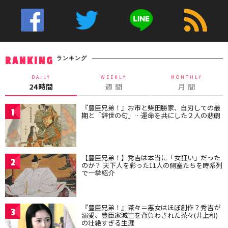
ランキング
RANKING
DAILY
WEEKLY
MONTHLY
24時間
週 間
月 間
『豊臣兄弟！』お市と柴田勝家、自刃しての最
1
期と「辞世の句」…運命を共にした２人の悲劇
【豊臣兄弟！】秀吉は本当に「女狂い」だった
2
のか？ 天下人を彩った11人の側室たちを時系列
で一挙紹介
『豊臣兄弟！』茶々＝悪女はほぼ創作？秀吉が
3
溺愛、豊臣家滅亡を背負わされた茶々(井上和)
の壮絶すぎる生涯