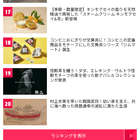
【季節・数量限定】キンモクセイの香りを天然
17
精油で再現した「スチームクリーム キンモクセ
イ&茶」新登場
コンビニおにぎりが文房具に！コンビニの定番
18
商品をモチーフにした文房具シリーズ『ジムマ
ート』誕生
怪獣革を纏う！ダダ、エレキング…ウルトラ怪
19
獣モチーフの革を使った新アパレルコレクショ
ンが発表
村上水軍を率いた戦国武将！幼い弟を支え、共
20
に海へ散った得居通幸の波乱に満ちた生涯
ランキングを表示