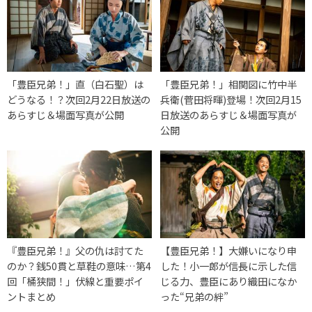
「豊臣兄弟！」直（白石聖）は
「豊臣兄弟！」相関図に竹中半
どうなる！？次回2月22日放送の
兵衛(菅田将暉)登場！次回2月15
あらすじ＆場面写真が公開
日放送のあらすじ＆場面写真が
公開
『豊臣兄弟！』父の仇は討てた
【豊臣兄弟！】大嫌いになり申
のか？銭50貫と草鞋の意味…第4
した！小一郎が信長に示した信
回「桶狭間！」伏線と重要ポイ
じる力、豊臣にあり織田になか
ントまとめ
った“兄弟の絆”