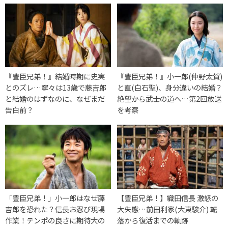
『豊臣兄弟！』結婚時期に史実
『豊臣兄弟！』小一郎(仲野太賀)
とのズレ…寧々は13歳で藤吉郎
と直(白石聖)、身分違いの結婚？
と結婚のはずなのに、なぜまだ
絶望から武士の道へ…第2回放送
告白前？
を考察
「豊臣兄弟！」小一郎はなぜ藤
【豊臣兄弟！】織田信長 激怒の
吉郎を恐れた？信長お忍び現場
大失態…前田利家(大東駿介) 転
作業！テンポの良さに期待大の
落から復活までの軌跡