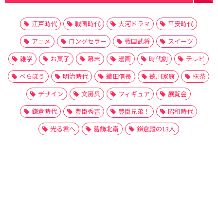
江戸時代
戦国時代
大河ドラマ
平安時代
アニメ
ロングセラー
戦国武将
スイーツ
雑学
お菓子
幕末
漫画
時代劇
テレビ
べらぼう
明治時代
織田信長
徳川家康
抹茶
デザイン
文房具
フィギュア
展覧会
鎌倉時代
豊臣秀吉
豊臣兄弟！
昭和時代
光る君へ
葛飾北斎
鎌倉殿の13人