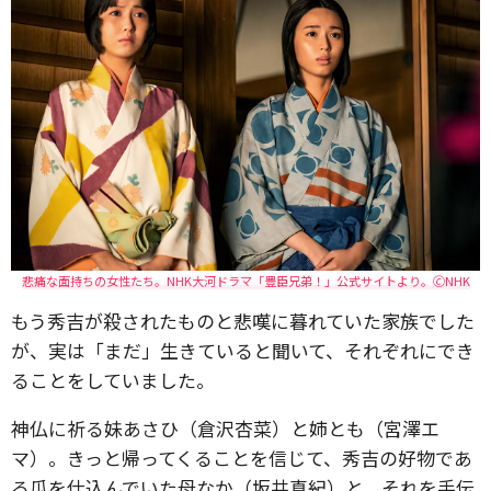
悲痛な面持ちの女性たち。NHK大河ドラマ「豊臣兄弟！」公式サイトより。🄫NHK
もう秀吉が殺されたものと悲嘆に暮れていた家族でした
が、実は「まだ」生きていると聞いて、それぞれにでき
ることをしていました。
神仏に祈る妹あさひ（倉沢杏菜）と姉とも（宮澤エ
マ）。きっと帰ってくることを信じて、秀吉の好物であ
る瓜を仕込んでいた母なか（坂井真紀）と、それを手伝