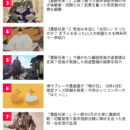
【豊臣兄弟！】22歳で散った長宗我部元親の天
3
才後継者・信親とは？武勇を奮った若武者の壮
絶な最期
【豊臣兄弟！】秀吉は本当に「女狂い」だった
4
のか？ 天下人を彩った11人の側室たちを時系列
で一挙紹介
『豊臣兄弟！』で描かれた織田信長の道普請は
5
史実？信長が実施した街道整備の施策を紹介
鳩サブレーの豊島屋が『鳩の日』（8月10日）
6
限定グッズ詳細を発表！今年はシリコンポーチ
「はとっこ」
『豊臣兄弟！』小一郎の5万の大軍に徹底抗
7
戦！切腹覚悟で長宗我部元親に降伏を迫った武
将・谷忠澄の生涯