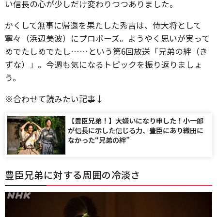
い信長の心が少しだけ変わりつつありました。
かくして無事に帰還を果たした秀吉は、侍大将として
寧々（浜辺美波）にプロポーズ。ようやく思いが実って
めでたしめでたし……という第6回放送「兄弟の絆（き
ずな）」。今週も気になるトピックを振り返りましょ
う。
※合わせて読みたい記事↓
【豊臣兄弟！】大嫌いになり申した！小一郎
が信長に示した信じる力、豊臣にあり織田に
なかった“兄弟の絆”
豊臣兄弟に対する周囲の冷淡さ