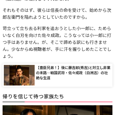
それもそのはず、彼らは信長の命を受けて、始めから次
郎左衛門を陥れようとしていたのですから。
苛立って立ち去る利家を追おうとした小一郎に、ためら
いなく白刃を向けた佐々成政。こうなっては小一郎に打
つ手はありません。が、そこで諦める訳にも行きませ
ん。少なからぬ視聴者が、手に汗を握りしめたことでし
ょう。
【豊臣兄弟！】後に藤吉郎(秀吉)と対立し非業
の末路…戦国武将・佐々成政（白洲迅）の壮
絶な生涯
帰りを信じて待つ家族たち