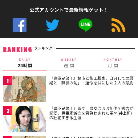
公式アカウントで最新情報ゲット！
ランキング
RANKING
DAILY
WEEKLY
MONTHLY
24時間
週 間
月 間
『豊臣兄弟！』お市と柴田勝家、自刃しての最
1
期と「辞世の句」…運命を共にした２人の悲劇
『豊臣兄弟！』茶々＝悪女はほぼ創作？秀吉が
2
溺愛、豊臣家滅亡を背負わされた茶々(井上和)
の壮絶すぎる生涯