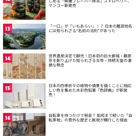
しめる「無糖フレーバー抹茶」ストロベリー、
マンゴー新発売
「一口」が「いもあらい」！？ 日本の難読地名
13
には知られざる“名前の法則”があった
世界遺産決定で脚光！日本初の巨大都城・藤原
14
京を創り上げた知られざる女帝・持統天皇の凄
絶な執念
日本の四季折々の植物や情景を描くことに相応
15
しい色を集めた水彩色鉛筆『色辞典』が新発
売！
自転車を持つだけで税金？ 昭和まで続いた「自
16
転車税」の意外な歴史と脱税が横行した理由