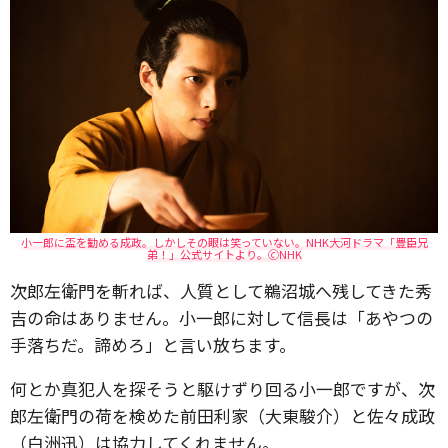
小一郎に盃を勧める成政。しかしその眼は笑っていない。NHK大河ドラマ「豊臣兄
弟！」公式サイトより。🄫NHK
次郎左衛門を斬れば、人質として鵜沼城へ残してきた秀
吉の命はありません。小一郎に対して信長は「あやつの
手落ちだ。諦めろ」と言い放ちます。
何とか真犯人を探そうと駆けずり回る小一郎ですが、次
郎左衛門の荷を検めた前田利家（大東駿介）と佐々成政
（白洲迅）は協力してくれません。