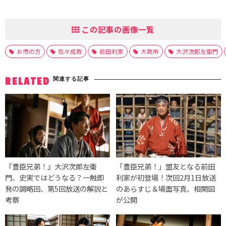
この記事の画像一覧
お市の方
佐々成政
前田利家
大政所
大沢次郎左衛門
関連する記事
RELATED
『豊臣兄弟！』大沢次郎左衛
「豊臣兄弟！」盟友となる前田
門、史実ではどうなる？一触即
利家が初登場！次回2月1日放送
発の調略回、第5回放送の解説と
のあらすじ＆場面写真、相関図
考察
が公開