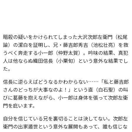
暗殺の疑いをかけられてしまった大沢次郎左衛門（松尾
諭）の潔白を証明し、兄・藤吉郎秀吉（池松壮亮）を救
うべく奔走する小一郎（仲野太賀）。吟味の結果、真犯
人は他ならぬ織田信長（小栗旬）という意外な結果でし
た。
信長に逆らえばどうなるかわからない……「私と藤吉郎
さんのどっちが大事なのよ！」という直（白石聖）の叫
びに葛藤を抱えながら、小一郎は身体を張って次郎左衛
門を庇います。
自分を信じている兄を裏切ることは決してない。次郎左
衛門の出家遁世という意外な展開もあって、誰も信じな