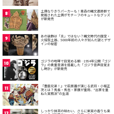
土偶なりきりパーカーも！青森の縄文遺跡群で
8
発掘された土偶がモチーフのキュートなグッズ
が新発売
あの装飾は「炎」ではない？縄文時代の国宝・
9
火焔型土器、5000年前の人々が刻んだ謎とデザ
インの秘密
ゴジラの咆哮で目覚める朝…1954年公開『ゴジ
10
ラ』の貴重音源を搭載した「ゴジラ音声目覚ま
し時計」が新発売
『豊臣兄弟！』で萩原護が演じる武将・小堀正
11
次とは？秀長・秀吉・家康が重用、“出家を重
ねた実務派”の生涯
しっかり抹茶の味わい、さらに果実の香りも楽
12