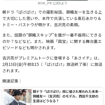
NHK_PR 公式Xより
朝ドラ「ばけばけ」での撮影秘話、錦織友一を生きる上
で大切にした思いや、本作で共演している髙石あかり＆
トミー・バストウが明かす、吉沢亮の素顔。
また、話題の“錦織スキップ”を誰が一番不器用にできる
のか？などなど。また、映画「国宝」に関する舞台裏エ
ピソードなども明かされます。
吉沢亮がプレミアムトークに登場する「あさイチ」は、
2月13日(金)午前8:15（「ばけばけ」放送終了後）に放送
されます。
関連記事：
朝ドラ「ばけばけ」病に侵され奪われた未来…
錦織友一（吉沢亮）のモデル、西田千太郎の
生涯はどうなる？