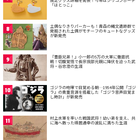
限定グッズ詳細を発表！今年はシリコンポーチ
「はとっこ」
土偶なりきりパーカーも！青森の縄文遺跡群で
8
発掘された土偶がモチーフのキュートなグッズ
が新発売
『豊臣兄弟！』小一郎の5万の大軍に徹底抗
9
戦！切腹覚悟で長宗我部元親に降伏を迫った武
将・谷忠澄の生涯
ゴジラの咆哮で目覚める朝…1954年公開『ゴジ
10
ラ』の貴重音源を搭載した「ゴジラ音声目覚ま
し時計」が新発売
村上水軍を率いた戦国武将！幼い弟を支え、共
11
に海へ散った得居通幸の波乱に満ちた生涯