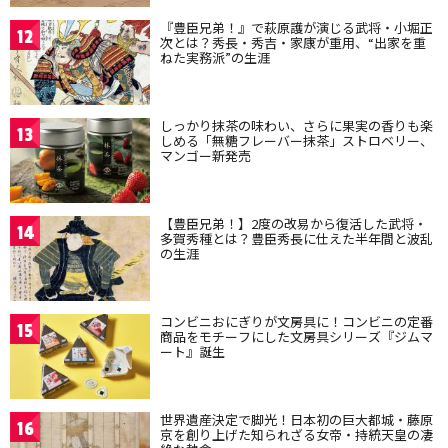
『豊臣兄弟！』で萩原護が演じる武将・小堀正
12
次とは？秀長・秀吉・家康が重用、“出家を重
ねた実務派”の生涯
しっかり抹茶の味わい、さらに果実の香りも楽
13
しめる「無糖フレーバー抹茶」ストロベリー、
マンゴー新発売
【豊臣兄弟！】2度の改易から復活した武将・
14
多賀秀種とは？豊臣秀長に仕えた半年間と波乱
の生涯
コンビニおにぎりが文房具に！コンビニの定番
15
商品をモチーフにした文房具シリーズ『ジムマ
ート』誕生
世界遺産決定で脚光！日本初の巨大都城・藤原
16
京を創り上げた知られざる女帝・持統天皇の凄