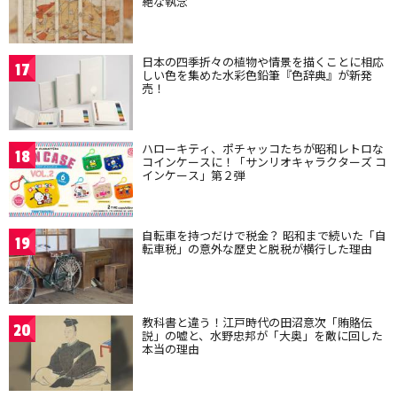
絶な執念
日本の四季折々の植物や情景を描くことに相応
17
しい色を集めた水彩色鉛筆『色辞典』が新発
売！
ハローキティ、ポチャッコたちが昭和レトロな
18
コインケースに！「サンリオキャラクターズ コ
インケース」第２弾
自転車を持つだけで税金？ 昭和まで続いた「自
19
転車税」の意外な歴史と脱税が横行した理由
教科書と違う！江戸時代の田沼意次「賄賂伝
20
説」の嘘と、水野忠邦が「大奥」を敵に回した
本当の理由