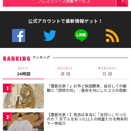
プレスリリース掲載サービス
公式アカウントで最新情報ゲット！
ランキング
RANKING
DAILY
WEEKLY
MONTHLY
24時間
週 間
月 間
『豊臣兄弟！』お市と柴田勝家、自刃しての最
1
期と「辞世の句」…運命を共にした２人の悲劇
【豊臣兄弟！】秀吉は本当に「女狂い」だった
2
のか？ 天下人を彩った11人の側室たちを時系列
で一挙紹介