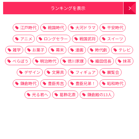
ランキングを表示
江戸時代
戦国時代
大河ドラマ
平安時代
アニメ
ロングセラー
戦国武将
スイーツ
雑学
お菓子
幕末
漫画
時代劇
テレビ
べらぼう
明治時代
徳川家康
織田信長
抹茶
デザイン
文房具
フィギュア
展覧会
鎌倉時代
豊臣秀吉
豊臣兄弟！
昭和時代
光る君へ
葛飾北斎
鎌倉殿の13人