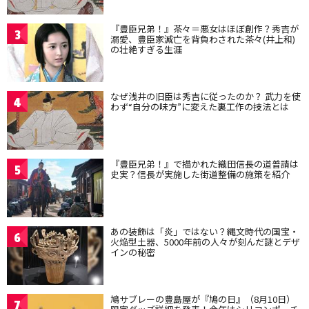
『豊臣兄弟！』茶々＝悪女はほぼ創作？秀吉が
3
溺愛、豊臣家滅亡を背負わされた茶々(井上和)
の壮絶すぎる生涯
なぜ浅井の旧臣は秀吉に従ったのか？ 武力を使
4
わず“自分の味方”に変えた裏工作の技法とは
『豊臣兄弟！』で描かれた織田信長の道普請は
5
史実？信長が実施した街道整備の施策を紹介
あの装飾は「炎」ではない？縄文時代の国宝・
6
火焔型土器、5000年前の人々が刻んだ謎とデザ
インの秘密
鳩サブレーの豊島屋が『鳩の日』（8月10日）
7