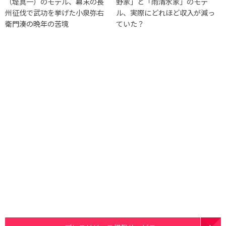
（堤真一）のモデル、幕末の長
野家」と「雨清水家」のモデ
州征伐で武功を挙げた小泉弥右
ル、実際にどれほど収入が減っ
衛門湊の晩年の苦境
ていた？