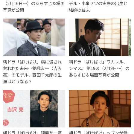
（2月16日〜）のあらすじ＆場面
デル・小泉セツの実際の出生と
写真が公開
結婚の結末
朝ドラ「ばけばけ」病に侵され
朝ドラ「ばけばけ」ワカレル、
奪われた未来…錦織友一（吉沢
シマス。 第19週（2月9日〜）の
亮）のモデル、西田千太郎の生
あらすじ＆場面写真が公開
涯はどうなる？
朝ドラ「ばけばけ」錦織友一演
朝ドラ「ばけばけ」ヘブンが働