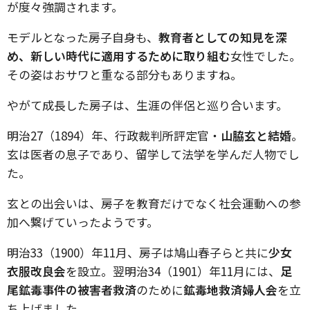
が度々強調されます。
モデルとなった房子自身も、
教育者としての知見を深
め、新しい時代に適用するために取り組む
女性でした。
その姿はおサワと重なる部分もありますね。
やがて成長した房子は、生涯の伴侶と巡り合います。
明治27（1894）年、行政裁判所評定官・
山脇玄と結婚
。
玄は医者の息子であり、留学して法学を学んだ人物でし
た。
玄との出会いは、房子を教育だけでなく社会運動への参
加へ繋げていったようです。
明治33（1900）年11月、房子は鳩山春子らと共に
少女
衣服改良会
を設立。翌明治34（1901）年11月には、
足
尾鉱毒事件の被害者救済
のために
鉱毒地救済婦人会
を立
ち上げました。