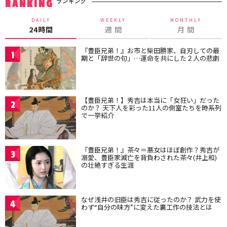
ランキング
RANKING
DAILY
WEEKLY
MONTHLY
24時間
週 間
月 間
『豊臣兄弟！』お市と柴田勝家、自刃しての最
1
期と「辞世の句」…運命を共にした２人の悲劇
【豊臣兄弟！】秀吉は本当に「女狂い」だった
2
のか？ 天下人を彩った11人の側室たちを時系列
で一挙紹介
『豊臣兄弟！』茶々＝悪女はほぼ創作？秀吉が
3
溺愛、豊臣家滅亡を背負わされた茶々(井上和)
の壮絶すぎる生涯
なぜ浅井の旧臣は秀吉に従ったのか？ 武力を使
4
わず“自分の味方”に変えた裏工作の技法とは