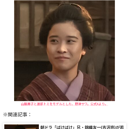
山脇房子と渡部トミをモデルとした、野津サワ。公式Xより。
※関連記事：
朝ドラ「ばけばけ」兄・錦織友一(吉沢亮)が若