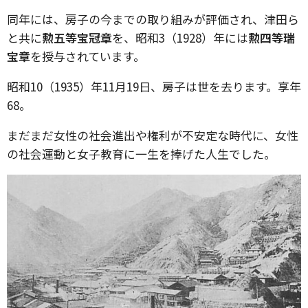
同年には、房子の今までの取り組みが評価され、津田ら
と共に
勲五等宝冠章
を、昭和3（1928）年には
勲四等瑞
宝章
を授与されています。
昭和10（1935）年11月19日、房子は世を去ります。享年
68。
まだまだ女性の社会進出や権利が不安定な時代に、女性
の社会運動と女子教育に一生を捧げた人生でした。