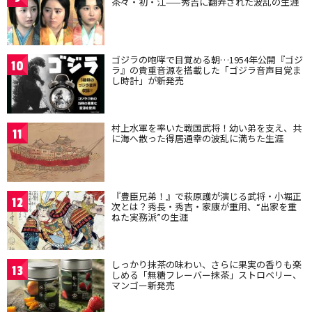
茶々・初・江——秀吉に翻弄された波乱の生涯
ゴジラの咆哮で目覚める朝…1954年公開『ゴジ
10
ラ』の貴重音源を搭載した「ゴジラ音声目覚ま
し時計」が新発売
村上水軍を率いた戦国武将！幼い弟を支え、共
11
に海へ散った得居通幸の波乱に満ちた生涯
『豊臣兄弟！』で萩原護が演じる武将・小堀正
12
次とは？秀長・秀吉・家康が重用、“出家を重
ねた実務派”の生涯
しっかり抹茶の味わい、さらに果実の香りも楽
13
しめる「無糖フレーバー抹茶」ストロベリー、
マンゴー新発売