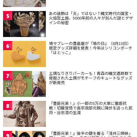
あの装飾は「炎」ではない？縄文時代の国宝・
5
火焔型土器、5000年前の人々が刻んだ謎とデザ
インの秘密
鳩サブレーの豊島屋が『鳩の日』（8月10日）
6
限定グッズ詳細を発表！今年はシリコンポーチ
「はとっこ」
土偶なりきりパーカーも！青森の縄文遺跡群で
7
発掘された土偶がモチーフのキュートなグッズ
が新発売
『豊臣兄弟！』小一郎の5万の大軍に徹底抗
8
戦！切腹覚悟で長宗我部元親に降伏を迫った武
将・谷忠澄の生涯
『豊臣兄弟！』後半の鍵を握る「浅井三姉妹」
9