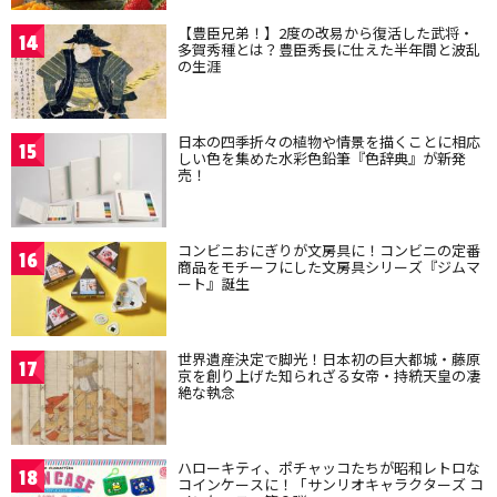
【豊臣兄弟！】2度の改易から復活した武将・
14
多賀秀種とは？豊臣秀長に仕えた半年間と波乱
の生涯
日本の四季折々の植物や情景を描くことに相応
15
しい色を集めた水彩色鉛筆『色辞典』が新発
売！
コンビニおにぎりが文房具に！コンビニの定番
16
商品をモチーフにした文房具シリーズ『ジムマ
ート』誕生
世界遺産決定で脚光！日本初の巨大都城・藤原
17
京を創り上げた知られざる女帝・持統天皇の凄
絶な執念
ハローキティ、ポチャッコたちが昭和レトロな
18
コインケースに！「サンリオキャラクターズ コ