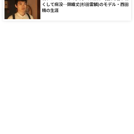
くして病没…錦織丈(杉田雷麟)のモデル・西田
精の生涯