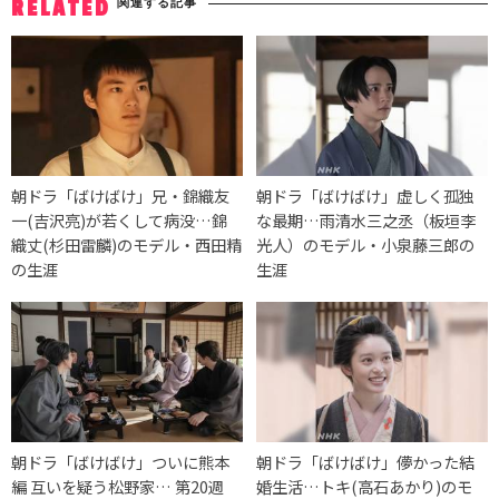
関連する記事
RELATED
朝ドラ「ばけばけ」兄・錦織友
朝ドラ「ばけばけ」虚しく孤独
一(吉沢亮)が若くして病没…錦
な最期…雨清水三之丞（板垣李
織丈(杉田雷麟)のモデル・西田精
光人）のモデル・小泉藤三郎の
の生涯
生涯
朝ドラ「ばけばけ」ついに熊本
朝ドラ「ばけばけ」儚かった結
編 互いを疑う松野家… 第20週
婚生活…トキ(高石あかり)のモ