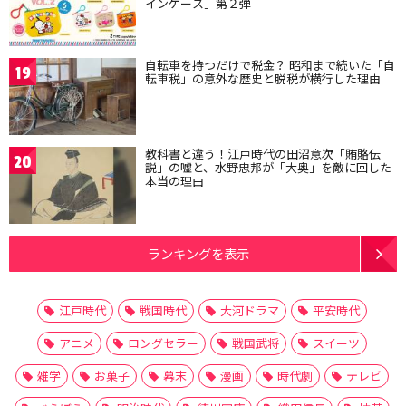
インケース」第２弾
自転車を持つだけで税金？ 昭和まで続いた「自
19
転車税」の意外な歴史と脱税が横行した理由
教科書と違う！江戸時代の田沼意次「賄賂伝
20
説」の嘘と、水野忠邦が「大奥」を敵に回した
本当の理由
ランキングを表示
江戸時代
戦国時代
大河ドラマ
平安時代
アニメ
ロングセラー
戦国武将
スイーツ
雑学
お菓子
幕末
漫画
時代劇
テレビ