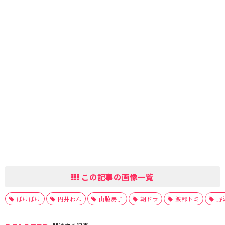
この記事の画像一覧
ばけばけ
円井わん
山脇房子
朝ドラ
渡部トミ
野