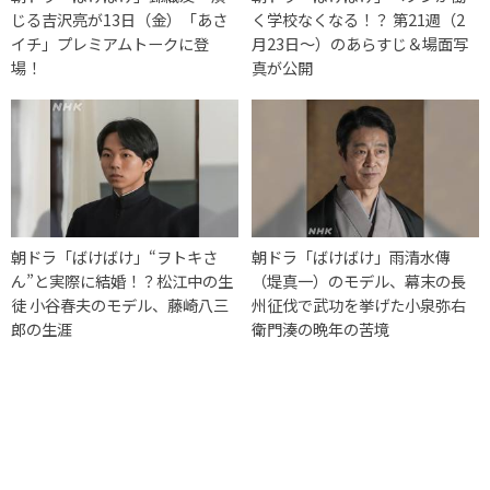
じる吉沢亮が13日（金）「あさ
く学校なくなる！？ 第21週（2
イチ」プレミアムトークに登
月23日〜）のあらすじ＆場面写
場！
真が公開
朝ドラ「ばけばけ」“ヲトキさ
朝ドラ「ばけばけ」雨清水傳
ん”と実際に結婚！？松江中の生
（堤真一）のモデル、幕末の長
徒 小谷春夫のモデル、藤崎八三
州征伐で武功を挙げた小泉弥右
郎の生涯
衛門湊の晩年の苦境