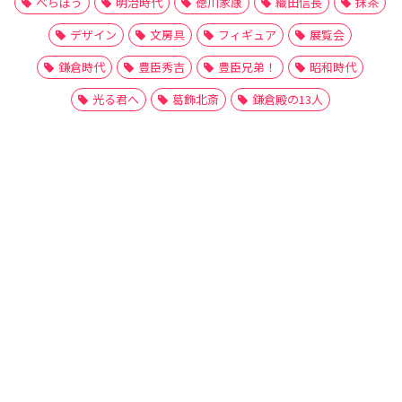
べらぼう
明治時代
徳川家康
織田信長
抹茶
デザイン
文房具
フィギュア
展覧会
鎌倉時代
豊臣秀吉
豊臣兄弟！
昭和時代
光る君へ
葛飾北斎
鎌倉殿の13人