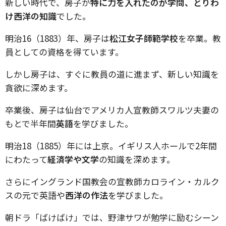
新しい時代で、房子が
特に力を入れたのが学問、とりわ
け西洋の知識
でした。
明治16（1883）年、房子は
松江女子師範学校
を卒業。教
員としての資格を得ています。
しかし房子は、すぐに教員の道に進まず、新しい知識を
貪欲に深めます。
卒業後、房子は仙台でアメリカ人宣教師スワルツ夫妻の
もとで半年間
英語
を学びました。
明治18（1885）年には上京。イギリス人ホールで2年間
にわたって
経済学や文学
の知識を深めます。
さらにイングランド国教会の宣教師カロライン・カルク
スの元で英語や
西洋の作法
を学びました。
朝ドラ「ばけばけ」では、野津サワが勉学に励むシーン