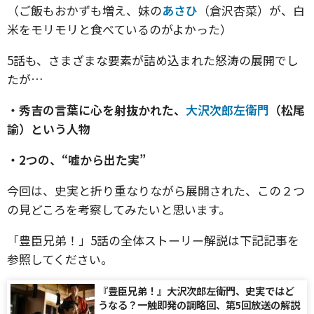
（ご飯もおかずも増え、妹の
あさひ
（倉沢杏菜）が、白
米をモリモリと食べているのがよかった）
5話も、さまざまな要素が詰め込まれた怒涛の展開でし
たが…
・秀吉の言葉に心を射抜かれた、
大沢次郎左衛門
（松尾
諭）という人物
・2つの、“嘘から出た実”
今回は、史実と折り重なりながら展開された、この２つ
の見どころを考察してみたいと思います。
「豊臣兄弟！」5話の全体ストーリー解説は下記記事を
参照してください。
『豊臣兄弟！』大沢次郎左衛門、史実ではど
うなる？一触即発の調略回、第5回放送の解説