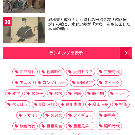
教科書と違う！江戸時代の田沼意次「賄賂伝
20
説」の嘘と、水野忠邦が「大奥」を敵に回した
本当の理由
ランキングを表示
江戸時代
戦国時代
大河ドラマ
平安時代
アニメ
ロングセラー
戦国武将
スイーツ
雑学
お菓子
幕末
漫画
時代劇
テレビ
べらぼう
明治時代
徳川家康
織田信長
抹茶
デザイン
文房具
フィギュア
展覧会
鎌倉時代
豊臣秀吉
豊臣兄弟！
昭和時代