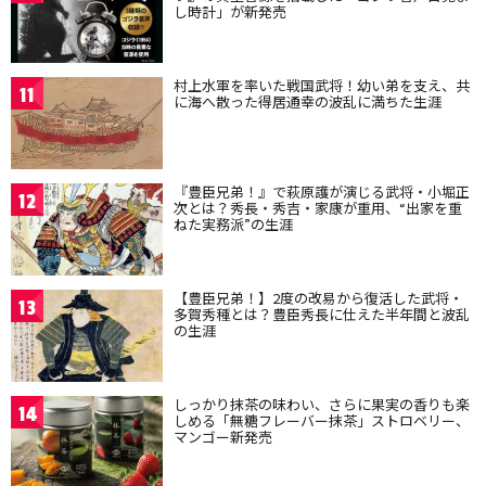
し時計」が新発売
村上水軍を率いた戦国武将！幼い弟を支え、共
11
に海へ散った得居通幸の波乱に満ちた生涯
『豊臣兄弟！』で萩原護が演じる武将・小堀正
12
次とは？秀長・秀吉・家康が重用、“出家を重
ねた実務派”の生涯
【豊臣兄弟！】2度の改易から復活した武将・
13
多賀秀種とは？豊臣秀長に仕えた半年間と波乱
の生涯
しっかり抹茶の味わい、さらに果実の香りも楽
14
しめる「無糖フレーバー抹茶」ストロベリー、
マンゴー新発売