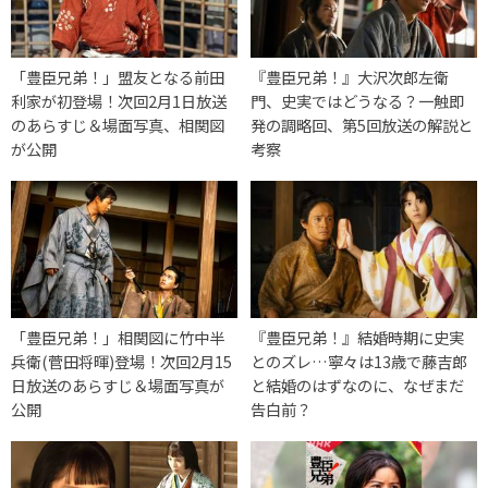
「豊臣兄弟！」盟友となる前田
『豊臣兄弟！』大沢次郎左衛
利家が初登場！次回2月1日放送
門、史実ではどうなる？一触即
のあらすじ＆場面写真、相関図
発の調略回、第5回放送の解説と
が公開
考察
「豊臣兄弟！」相関図に竹中半
『豊臣兄弟！』結婚時期に史実
兵衛(菅田将暉)登場！次回2月15
とのズレ…寧々は13歳で藤吉郎
日放送のあらすじ＆場面写真が
と結婚のはずなのに、なぜまだ
公開
告白前？