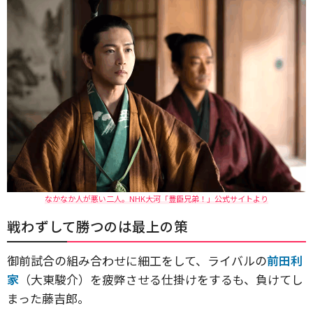
なかなか人が悪い二人。NHK大河「豊臣兄弟！」公式サイトより
戦わずして勝つのは最上の策
御前試合の組み合わせに細工をして、ライバルの
前田利
家
（大東駿介）を疲弊させる仕掛けをするも、負けてし
まった藤吉郎。