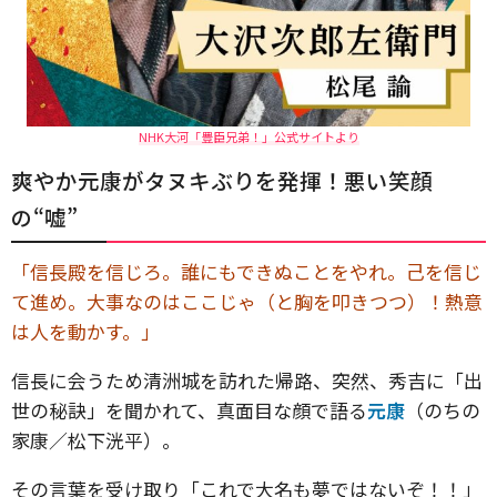
NHK大河「豊臣兄弟！」公式サイトより
爽やか元康がタヌキぶりを発揮！悪い笑顔
の“嘘”
「信長殿を信じろ。誰にもできぬことをやれ。己を信じ
て進め。大事なのはここじゃ（と胸を叩きつつ）！熱意
は人を動かす。」
信長に会うため清洲城を訪れた帰路、突然、秀吉に「出
世の秘訣」を聞かれて、真面目な顔で語る
元康
（のちの
家康／松下洸平）。
その言葉を受け取り「これで大名も夢ではないぞ！！」