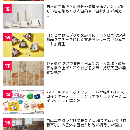
日本の四季折々の植物や情景を描くことに相応
15
しい色を集めた水彩色鉛筆『色辞典』が新発
売！
コンビニおにぎりが文房具に！コンビニの定番
16
商品をモチーフにした文房具シリーズ『ジムマ
ート』誕生
世界遺産決定で脚光！日本初の巨大都城・藤原
17
京を創り上げた知られざる女帝・持統天皇の凄
絶な執念
ハローキティ、ポチャッコたちが昭和レトロな
18
コインケースに！「サンリオキャラクターズ コ
インケース」第２弾
自転車を持つだけで税金？ 昭和まで続いた「自
19
転車税」の意外な歴史と脱税が横行した理由