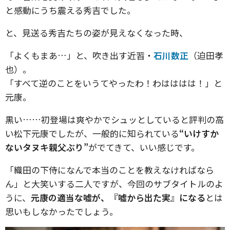
と感動にうち震える秀吉でした。
と、見送る秀吉たちの姿が見えなくなった時、
「よくもまあ…」と、吹き出す近習・
石川数正
（迫田孝
也）。
「すべて逆のことをいうてやったわ！わはははは！」と
元康。
黒い……初登場は爽やかでシュッとしていると評判の高
い松下元康でしたが、一般的に知られている
“いけすか
ないタヌキ親父ぶり”
がでてきて、いい感じです。
「織田の下侍になんで本当のことを教えなければなら
ん」と大笑いする二人ですが、今回のサブタイトルのよ
うに、
元康の適当な嘘が、『嘘から出た実』になる
とは
思いもしなかったでしょう。