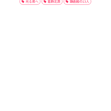
光る君へ
葛飾北斎
鎌倉殿の13人