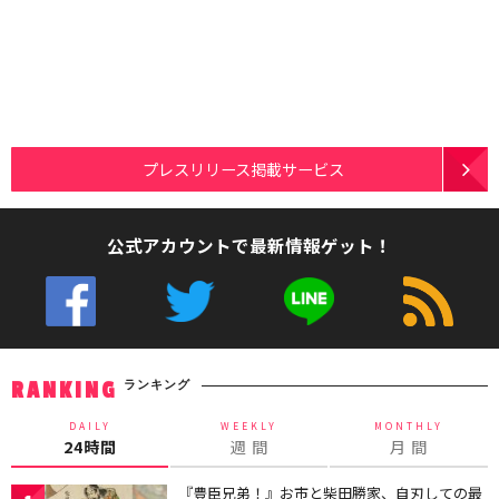
プレスリリース掲載サービス
公式アカウントで最新情報ゲット！
ランキング
RANKING
DAILY
WEEKLY
MONTHLY
24時間
週 間
月 間
『豊臣兄弟！』お市と柴田勝家、自刃しての最