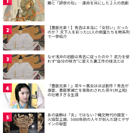
1
期と「辞世の句」…運命を共にした２人の悲劇
【豊臣兄弟！】秀吉は本当に「女狂い」だった
2
のか？ 天下人を彩った11人の側室たちを時系列
で一挙紹介
なぜ浅井の旧臣は秀吉に従ったのか？ 武力を使
3
わず“自分の味方”に変えた裏工作の技法とは
『豊臣兄弟！』茶々＝悪女はほぼ創作？秀吉が
4
溺愛、豊臣家滅亡を背負わされた茶々(井上和)
の壮絶すぎる生涯
あの装飾は「炎」ではない？縄文時代の国宝・
5
火焔型土器、5000年前の人々が刻んだ謎とデザ
インの秘密