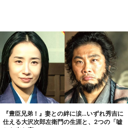
『豊臣兄弟！』妻との絆に涙…いずれ秀吉に
仕える大沢次郎左衛門の生涯と、2つの「嘘