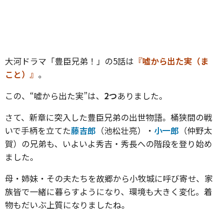
大河ドラマ「豊臣兄弟！」の5話は
『嘘から出た実（ま
こと）』
。
この、“嘘から出た実”は、
2つ
ありました。
さて、新章に突入した豊臣兄弟の出世物語。桶狭間の戦
いで手柄を立てた
藤吉郎
（池松壮亮）・
小一郎
（仲野太
賀）の兄弟も、いよいよ秀吉・秀長への階段を登り始め
ました。
母・姉妹・その夫たちを故郷から小牧城に呼び寄せ、家
族皆で一緒に暮らすようになり、環境も大きく変化。着
物もだいぶ上質になりましたね。