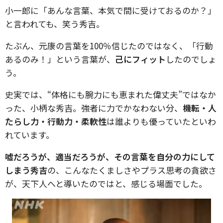
小一郎に「あんな言葉、本気で間に受けておるのか？」
と言われても、笑う秀吉。
たぶん、元康の言葉を100％信じたのではなく、「行動
あるのみ！」という言葉が、
己にフィット
したのでしょ
う。
史実では、“体格にも腕力にも恵まれた偉丈夫”ではなか
った、小柄な秀吉。強者に力でかなわない分、
機転・人
たらし力・行動力・柔軟性
は誰よりも優っていたといわ
れています。
嘘だろうが、適当だろうが、その言葉を自分の力にして
しまう秀吉
の、こんなたくましさやプラス思考の貪欲さ
が、天下人へと導いたのではと、感じる場面でした。