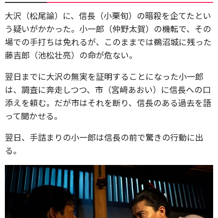
大沢（松尾諭）に、信長（小栗旬）の暗殺を企てたとい
う疑いがかかった。小一郎（仲野太賀）の機転で、その
場での手打ちは免れるが、このままでは鵜沼城に残った
藤吉郎（池松壮亮）の命が危ない。
翌日までに大沢の無実を証明することになった小一郎
は、調査に奔走しつつ、市（宮﨑あおい）に信長への口
添えを頼む。だが市はそれを断り、信長のある過去を語
って聞かせる。
翌日、手詰まりの小一郎は信長の前で驚きの行動に出
る。