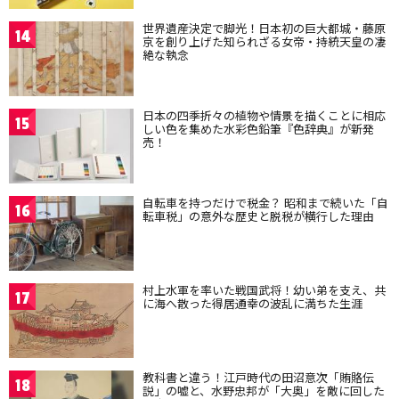
世界遺産決定で脚光！日本初の巨大都城・藤原
14
京を創り上げた知られざる女帝・持統天皇の凄
絶な執念
日本の四季折々の植物や情景を描くことに相応
15
しい色を集めた水彩色鉛筆『色辞典』が新発
売！
自転車を持つだけで税金？ 昭和まで続いた「自
16
転車税」の意外な歴史と脱税が横行した理由
村上水軍を率いた戦国武将！幼い弟を支え、共
17
に海へ散った得居通幸の波乱に満ちた生涯
教科書と違う！江戸時代の田沼意次「賄賂伝
18
説」の嘘と、水野忠邦が「大奥」を敵に回した