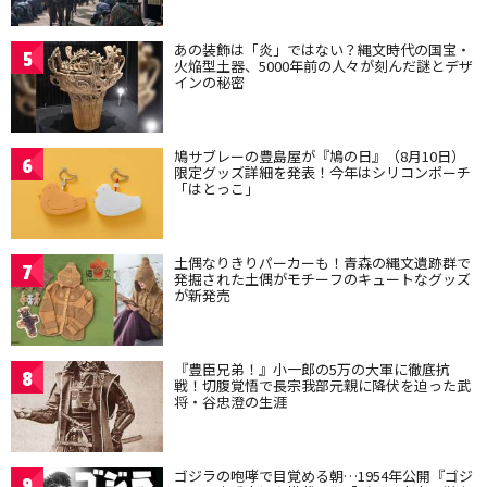
あの装飾は「炎」ではない？縄文時代の国宝・
5
火焔型土器、5000年前の人々が刻んだ謎とデザ
インの秘密
鳩サブレーの豊島屋が『鳩の日』（8月10日）
6
限定グッズ詳細を発表！今年はシリコンポーチ
「はとっこ」
土偶なりきりパーカーも！青森の縄文遺跡群で
7
発掘された土偶がモチーフのキュートなグッズ
が新発売
『豊臣兄弟！』小一郎の5万の大軍に徹底抗
8
戦！切腹覚悟で長宗我部元親に降伏を迫った武
将・谷忠澄の生涯
ゴジラの咆哮で目覚める朝…1954年公開『ゴジ
9