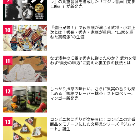
ラ』の貴重音源を搭載した「ゴジラ音声目覚ま
し時計」が新発売
『豊臣兄弟！』で萩原護が演じる武将・小堀正
10
次とは？秀長・秀吉・家康が重用、“出家を重
ねた実務派”の生涯
なぜ浅井の旧臣は秀吉に従ったのか？ 武力を使
11
わず“自分の味方”に変えた裏工作の技法とは
しっかり抹茶の味わい、さらに果実の香りも楽
12
しめる「無糖フレーバー抹茶」ストロベリー、
マンゴー新発売
コンビニおにぎりが文房具に！コンビニの定番
13
商品をモチーフにした文房具シリーズ『ジムマ
ート』誕生