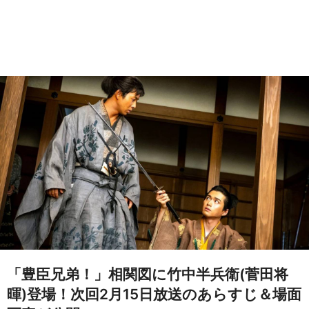
「豊臣兄弟！」相関図に竹中半兵衛(菅田将
暉)登場！次回2月15日放送のあらすじ＆場面