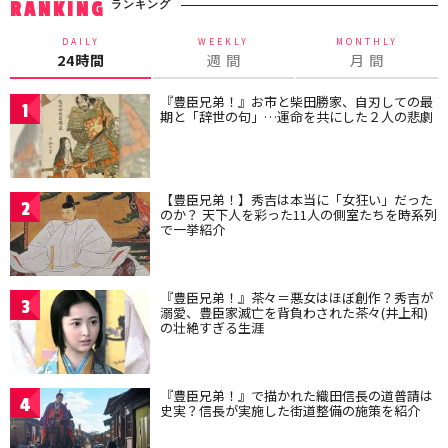
ランキング
RANKING
DAILY
WEEKLY
MONTHLY
24時間
週 間
月 間
『豊臣兄弟！』お市と柴田勝家、自刃しての最
1
期と「辞世の句」…運命を共にした２人の悲劇
【豊臣兄弟！】秀吉は本当に「女狂い」だった
2
のか？ 天下人を彩った11人の側室たちを時系列
で一挙紹介
『豊臣兄弟！』茶々＝悪女はほぼ創作？秀吉が
3
溺愛、豊臣家滅亡を背負わされた茶々(井上和)
の壮絶すぎる生涯
『豊臣兄弟！』で描かれた織田信長の道普請は
4
史実？信長が実施した街道整備の施策を紹介