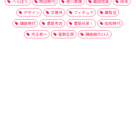
べらぼう
明治時代
徳川家康
織田信長
抹茶
デザイン
文房具
フィギュア
展覧会
鎌倉時代
豊臣秀吉
豊臣兄弟！
昭和時代
光る君へ
葛飾北斎
鎌倉殿の13人