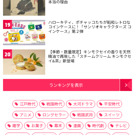
本当の理由
ハローキティ、ポチャッコたちが昭和レトロな
19
コインケースに！「サンリオキャラクターズ コ
インケース」第２弾
【季節・数量限定】キンモクセイの香りを天然
20
精油で再現した「スチームクリーム キンモクセ
イ&茶」新登場
ランキングを表示
江戸時代
戦国時代
大河ドラマ
平安時代
アニメ
ロングセラー
戦国武将
スイーツ
雑学
お菓子
幕末
漫画
時代劇
テレビ