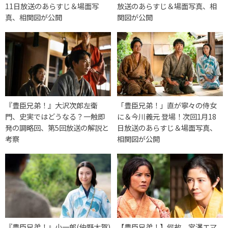
11日放送のあらすじ＆場面写
放送のあらすじ＆場面写真、相
真、相関図が公開
関図が公開
『豊臣兄弟！』大沢次郎左衛
「豊臣兄弟！」直が寧々の侍女
門、史実ではどうなる？一触即
に＆今川義元 登場！次回1月18
発の調略回、第5回放送の解説と
日放送のあらすじ＆場面写真、
考察
相関図が公開
『豊臣兄弟！』小一郎(仲野太賀)
【豊臣兄弟！】何故、宮澤エマ