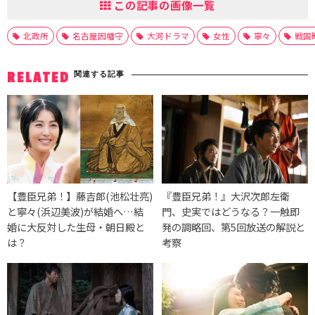
この記事の画像一覧
北政所
名古屋因幡守
大河ドラマ
女性
寧々
戦国
関連する記事
RELATED
【豊臣兄弟！】藤吉郎(池松壮亮)
『豊臣兄弟！』大沢次郎左衛
と寧々(浜辺美波)が結婚へ…結
門、史実ではどうなる？一触即
婚に大反対した生母・朝日殿と
発の調略回、第5回放送の解説と
は？
考察