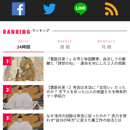
ランキング
RANKING
DAILY
WEEKLY
MONTHLY
24時間
週 間
月 間
『豊臣兄弟！』お市と柴田勝家、自刃しての最
1
期と「辞世の句」…運命を共にした２人の悲劇
【豊臣兄弟！】秀吉は本当に「女狂い」だった
2
のか？ 天下人を彩った11人の側室たちを時系列
で一挙紹介
なぜ浅井の旧臣は秀吉に従ったのか？ 武力を使
3
わず“自分の味方”に変えた裏工作の技法とは