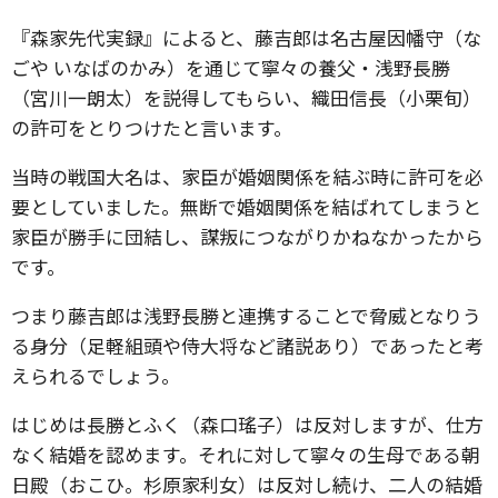
『森家先代実録』によると、藤吉郎は名古屋因幡守（な
ごや いなばのかみ）を通じて寧々の養父・浅野長勝
（宮川一朗太）を説得してもらい、織田信長（小栗旬）
の許可をとりつけたと言います。
当時の戦国大名は、家臣が婚姻関係を結ぶ時に許可を必
要としていました。無断で婚姻関係を結ばれてしまうと
家臣が勝手に団結し、謀叛につながりかねなかったから
です。
つまり藤吉郎は浅野長勝と連携することで脅威となりう
る身分（足軽組頭や侍大将など諸説あり）であったと考
えられるでしょう。
はじめは長勝とふく（森口瑤子）は反対しますが、仕方
なく結婚を認めます。それに対して寧々の生母である朝
日殿（おこひ。杉原家利女）は反対し続け、二人の結婚