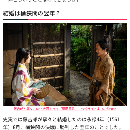
結婚は桶狭間の翌年？
藤吉郎と寧々。NHK大河ドラマ「豊臣兄弟！」公式サイトより。🄫NHK
史実では藤吉郎が寧々と結婚したのは永禄4年（1561
年）8月、桶狭間の決戦に勝利した翌年のことでした。