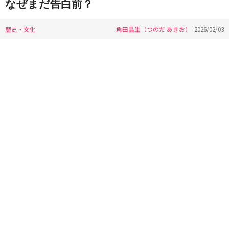
なぜまだ告白前？
歴史・文化
角田晶生（つのだ あきお）
2026/02/03