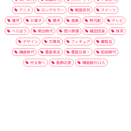
アニメ
ロングセラー
戦国武将
スイーツ
雑学
お菓子
幕末
漫画
時代劇
テレビ
べらぼう
明治時代
徳川家康
織田信長
抹茶
デザイン
文房具
フィギュア
展覧会
鎌倉時代
豊臣秀吉
豊臣兄弟！
昭和時代
光る君へ
葛飾北斎
鎌倉殿の13人