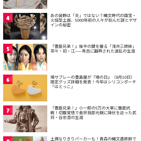
あの装飾は「炎」ではない？縄文時代の国宝・
4
火焔型土器、5000年前の人々が刻んだ謎とデザ
インの秘密
『豊臣兄弟！』後半の鍵を握る「浅井三姉妹」
5
茶々・初・江——秀吉に翻弄された波乱の生涯
鳩サブレーの豊島屋が『鳩の日』（8月10日）
6
限定グッズ詳細を発表！今年はシリコンポーチ
「はとっこ」
『豊臣兄弟！』小一郎の5万の大軍に徹底抗
7
戦！切腹覚悟で長宗我部元親に降伏を迫った武
将・谷忠澄の生涯
土偶なりきりパーカーも！青森の縄文遺跡群で