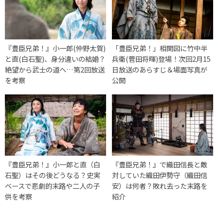
『豊臣兄弟！』小一郎(仲野太賀)
「豊臣兄弟！」相関図に竹中半
と直(白石聖)、身分違いの結婚？
兵衛(菅田将暉)登場！次回2月15
絶望から武士の道へ…第2回放送
日放送のあらすじ＆場面写真が
を考察
公開
『豊臣兄弟！』小一郎と直（白
『豊臣兄弟！』で織田信長と敵
石聖）はその後どうなる？史実
対していた織田伊勢守（織田信
ベースで悲劇的末路や二人の子
安）は何者？敗れ去った末路を
供を考察
紹介