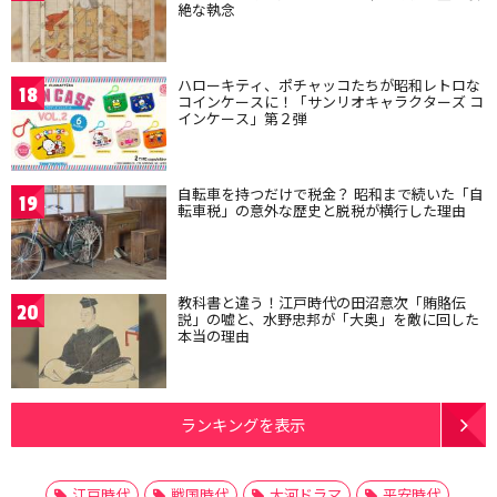
絶な執念
ハローキティ、ポチャッコたちが昭和レトロな
18
コインケースに！「サンリオキャラクターズ コ
インケース」第２弾
自転車を持つだけで税金？ 昭和まで続いた「自
19
転車税」の意外な歴史と脱税が横行した理由
教科書と違う！江戸時代の田沼意次「賄賂伝
20
説」の嘘と、水野忠邦が「大奥」を敵に回した
本当の理由
ランキングを表示
江戸時代
戦国時代
大河ドラマ
平安時代