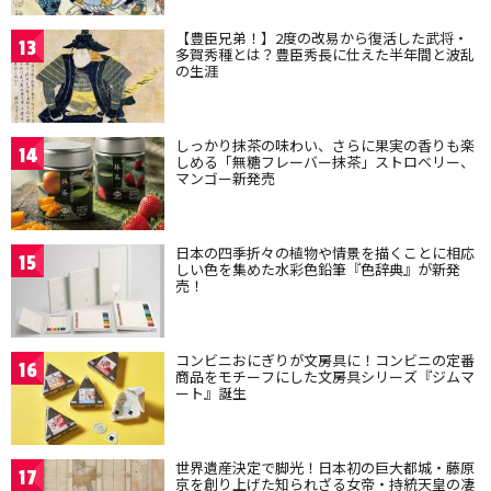
【豊臣兄弟！】2度の改易から復活した武将・
13
多賀秀種とは？豊臣秀長に仕えた半年間と波乱
の生涯
しっかり抹茶の味わい、さらに果実の香りも楽
14
しめる「無糖フレーバー抹茶」ストロベリー、
マンゴー新発売
日本の四季折々の植物や情景を描くことに相応
15
しい色を集めた水彩色鉛筆『色辞典』が新発
売！
コンビニおにぎりが文房具に！コンビニの定番
16
商品をモチーフにした文房具シリーズ『ジムマ
ート』誕生
世界遺産決定で脚光！日本初の巨大都城・藤原
17
京を創り上げた知られざる女帝・持統天皇の凄