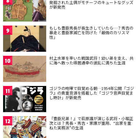
8
発掘された土偶がモチーフのキュートなグッズ
が新発売
もしも豊臣秀長が長生きしていたら…？秀吉の
9
暴走と豊臣家滅亡を防げた「最強のカリスマ
性」
村上水軍を率いた戦国武将！幼い弟を支え、共
10
に海へ散った得居通幸の波乱に満ちた生涯
ゴジラの咆哮で目覚める朝…1954年公開『ゴジ
11
ラ』の貴重音源を搭載した「ゴジラ音声目覚ま
し時計」が新発売
『豊臣兄弟！』で萩原護が演じる武将・小堀正
12
次とは？秀長・秀吉・家康が重用、“出家を重
ねた実務派”の生涯