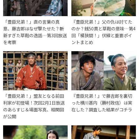
「豊臣兄弟！」直の言葉の真
『豊臣兄弟！』父の仇は討てた
意、藤吉郎はなぜ撃たせた？斬
のか？銭50貫と草鞋の意味…第4
新すぎた草鞋の逸話…第3回放送
回「桶狭間！」伏線と重要ポイ
を考察
ントまとめ
「豊臣兄弟！」盟友となる前田
『豊臣兄弟！』で藤吉郎を裏切
利家が初登場！次回2月1日放送
った横川甚内（勝村政信）は実
のあらすじ＆場面写真、相関図
在した？調査した結果がコチラ
が公開