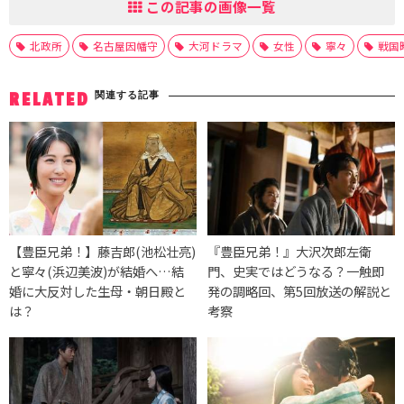
この記事の画像一覧
北政所
名古屋因幡守
大河ドラマ
女性
寧々
戦国
関連する記事
RELATED
【豊臣兄弟！】藤吉郎(池松壮亮)
『豊臣兄弟！』大沢次郎左衛
と寧々(浜辺美波)が結婚へ…結
門、史実ではどうなる？一触即
婚に大反対した生母・朝日殿と
発の調略回、第5回放送の解説と
は？
考察