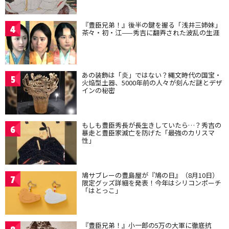
『豊臣兄弟！』後半の鍵を握る「浅井三姉妹」
4
茶々・初・江——秀吉に翻弄された波乱の生涯
あの装飾は「炎」ではない？縄文時代の国宝・
5
火焔型土器、5000年前の人々が刻んだ謎とデザ
インの秘密
もしも豊臣秀長が長生きしていたら…？秀吉の
6
暴走と豊臣家滅亡を防げた「最強のカリスマ
性」
鳩サブレーの豊島屋が『鳩の日』（8月10日）
7
限定グッズ詳細を発表！今年はシリコンポーチ
「はとっこ」
『豊臣兄弟！』小一郎の5万の大軍に徹底抗