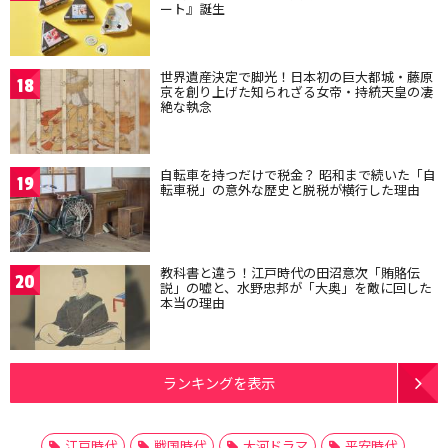
ート』誕生
世界遺産決定で脚光！日本初の巨大都城・藤原
18
京を創り上げた知られざる女帝・持統天皇の凄
絶な執念
自転車を持つだけで税金？ 昭和まで続いた「自
19
転車税」の意外な歴史と脱税が横行した理由
教科書と違う！江戸時代の田沼意次「賄賂伝
20
説」の嘘と、水野忠邦が「大奥」を敵に回した
本当の理由
ランキングを表示
江戸時代
戦国時代
大河ドラマ
平安時代