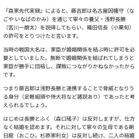
『森家先代実録』によると、藤吉郎は名古屋因幡守（な
ごや いなばのかみ）を通じて寧々の養父・浅野長勝
（宮川一朗太）を説得してもらい、織田信長（小栗旬）
の許可をとりつけたと言います。
当時の戦国大名は、家臣が婚姻関係を結ぶ時に許可を必
要としていました。無断で婚姻関係を結ばれてしまうと
家臣が勝手に団結し、謀叛につながりかねなかったから
です。
つまり藤吉郎は浅野長勝と連携することで脅威となりう
る身分（足軽組頭や侍大将など諸説あり）であったと考
えられるでしょう。
はじめは長勝とふく（森口瑤子）は反対しますが、仕方
なく結婚を認めます。それに対して寧々の生母である朝
日殿（おこひ。杉原家利女）は反対し続け、二人の結婚