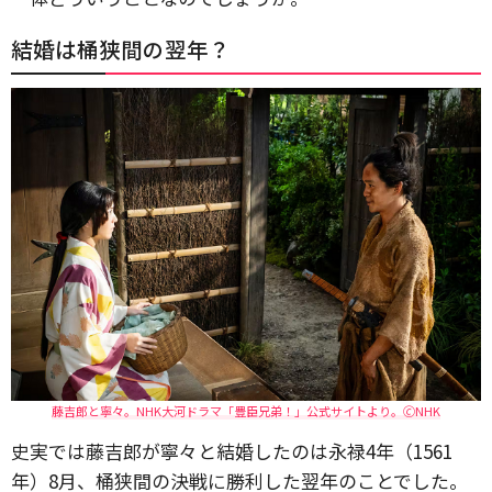
結婚は桶狭間の翌年？
藤吉郎と寧々。NHK大河ドラマ「豊臣兄弟！」公式サイトより。🄫NHK
史実では藤吉郎が寧々と結婚したのは永禄4年（1561
年）8月、桶狭間の決戦に勝利した翌年のことでした。