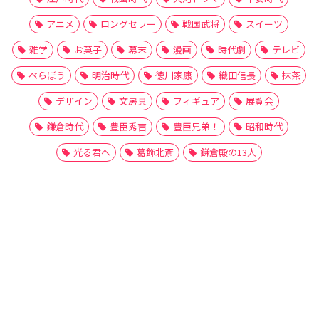
アニメ
ロングセラー
戦国武将
スイーツ
雑学
お菓子
幕末
漫画
時代劇
テレビ
べらぼう
明治時代
徳川家康
織田信長
抹茶
デザイン
文房具
フィギュア
展覧会
鎌倉時代
豊臣秀吉
豊臣兄弟！
昭和時代
光る君へ
葛飾北斎
鎌倉殿の13人