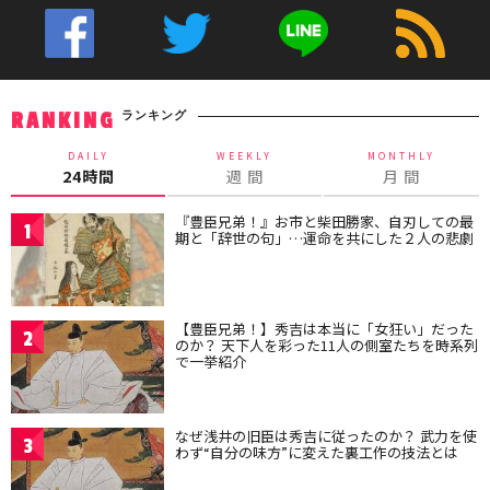
ランキング
RANKING
DAILY
WEEKLY
MONTHLY
24時間
週 間
月 間
『豊臣兄弟！』お市と柴田勝家、自刃しての最
1
期と「辞世の句」…運命を共にした２人の悲劇
【豊臣兄弟！】秀吉は本当に「女狂い」だった
2
のか？ 天下人を彩った11人の側室たちを時系列
で一挙紹介
なぜ浅井の旧臣は秀吉に従ったのか？ 武力を使
3
わず“自分の味方”に変えた裏工作の技法とは