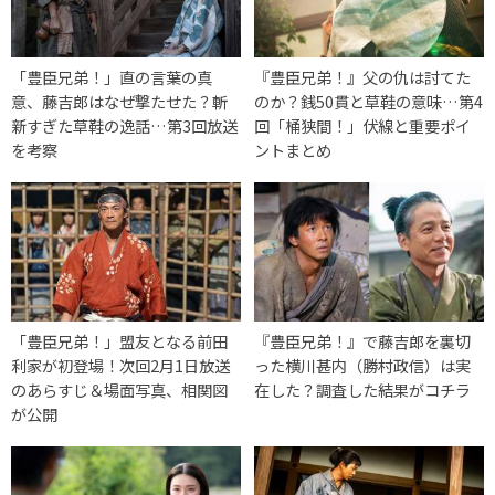
「豊臣兄弟！」直の言葉の真
『豊臣兄弟！』父の仇は討てた
意、藤吉郎はなぜ撃たせた？斬
のか？銭50貫と草鞋の意味…第4
新すぎた草鞋の逸話…第3回放送
回「桶狭間！」伏線と重要ポイ
を考察
ントまとめ
「豊臣兄弟！」盟友となる前田
『豊臣兄弟！』で藤吉郎を裏切
利家が初登場！次回2月1日放送
った横川甚内（勝村政信）は実
のあらすじ＆場面写真、相関図
在した？調査した結果がコチラ
が公開