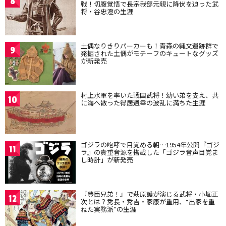
8
戦！切腹覚悟で長宗我部元親に降伏を迫った武
将・谷忠澄の生涯
土偶なりきりパーカーも！青森の縄文遺跡群で
9
発掘された土偶がモチーフのキュートなグッズ
が新発売
村上水軍を率いた戦国武将！幼い弟を支え、共
10
に海へ散った得居通幸の波乱に満ちた生涯
ゴジラの咆哮で目覚める朝…1954年公開『ゴジ
11
ラ』の貴重音源を搭載した「ゴジラ音声目覚ま
し時計」が新発売
『豊臣兄弟！』で萩原護が演じる武将・小堀正
12
次とは？秀長・秀吉・家康が重用、“出家を重
ねた実務派”の生涯