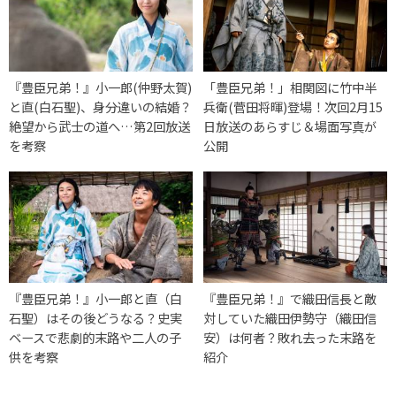
『豊臣兄弟！』小一郎(仲野太賀)
「豊臣兄弟！」相関図に竹中半
と直(白石聖)、身分違いの結婚？
兵衛(菅田将暉)登場！次回2月15
絶望から武士の道へ…第2回放送
日放送のあらすじ＆場面写真が
を考察
公開
『豊臣兄弟！』小一郎と直（白
『豊臣兄弟！』で織田信長と敵
石聖）はその後どうなる？史実
対していた織田伊勢守（織田信
ベースで悲劇的末路や二人の子
安）は何者？敗れ去った末路を
供を考察
紹介