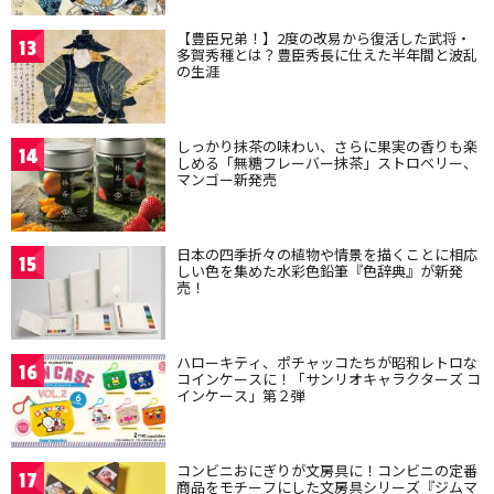
【豊臣兄弟！】2度の改易から復活した武将・
13
多賀秀種とは？豊臣秀長に仕えた半年間と波乱
の生涯
しっかり抹茶の味わい、さらに果実の香りも楽
14
しめる「無糖フレーバー抹茶」ストロベリー、
マンゴー新発売
日本の四季折々の植物や情景を描くことに相応
15
しい色を集めた水彩色鉛筆『色辞典』が新発
売！
ハローキティ、ポチャッコたちが昭和レトロな
16
コインケースに！「サンリオキャラクターズ コ
インケース」第２弾
コンビニおにぎりが文房具に！コンビニの定番
17
商品をモチーフにした文房具シリーズ『ジムマ