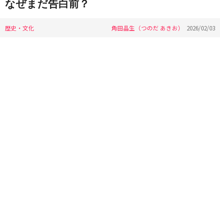
なぜまだ告白前？
歴史・文化
角田晶生（つのだ あきお）
2026/02/03