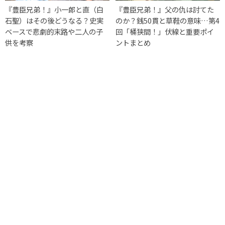
『豊臣兄弟！』小一郎と直（白
『豊臣兄弟！』父の仇は討てた
石聖）はその後どうなる？史実
のか？銭50貫と草鞋の意味…第4
ベースで悲劇的末路や二人の子
回「桶狭間！」伏線と重要ポイ
供を考察
ントまとめ