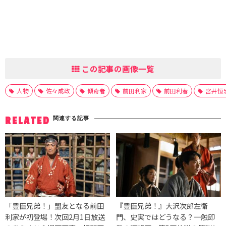
この記事の画像一覧
人物
佐々成政
傾奇者
前田利家
前田利春
宮井恒
関連する記事
RELATED
「豊臣兄弟！」盟友となる前田
『豊臣兄弟！』大沢次郎左衛
利家が初登場！次回2月1日放送
門、史実ではどうなる？一触即