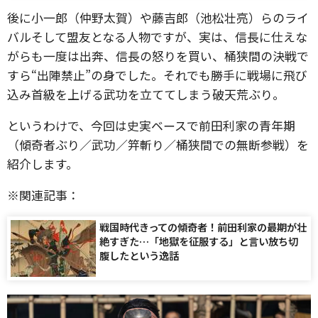
後に小一郎（仲野太賀）や藤吉郎（池松壮亮）らのライ
バルそして盟友となる人物ですが、実は、信長に仕えな
がらも一度は出奔、信長の怒りを買い、桶狭間の決戦で
すら“出陣禁止”の身でした。それでも勝手に戦場に飛び
込み首級を上げる武功を立ててしまう破天荒ぶり。
というわけで、今回は史実ベースで前田利家の青年期
（傾奇者ぶり／武功／笄斬り／桶狭間での無断参戦）を
紹介します。
※関連記事：
戦国時代きっての傾奇者！前田利家の最期が壮
絶すぎた…「地獄を征服する」と言い放ち切
腹したという逸話