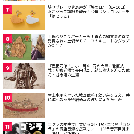
鳩サブレーの豊島屋が『鳩の日』（8月10日）
7
限定グッズ詳細を発表！今年はシリコンポーチ
「はとっこ」
土偶なりきりパーカーも！青森の縄文遺跡群で
8
発掘された土偶がモチーフのキュートなグッズ
が新発売
『豊臣兄弟！』小一郎の5万の大軍に徹底抗
9
戦！切腹覚悟で長宗我部元親に降伏を迫った武
将・谷忠澄の生涯
村上水軍を率いた戦国武将！幼い弟を支え、共
10
に海へ散った得居通幸の波乱に満ちた生涯
ゴジラの咆哮で目覚める朝…1954年公開『ゴジ
11
ラ』の貴重音源を搭載した「ゴジラ音声目覚ま
し時計」が新発売