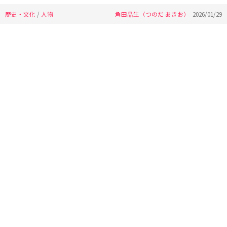
歴史・文化
/
人物
角田晶生（つのだ あきお）
2026/01/29