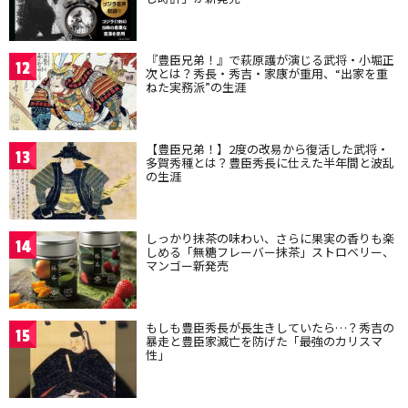
『豊臣兄弟！』で萩原護が演じる武将・小堀正
12
次とは？秀長・秀吉・家康が重用、“出家を重
ねた実務派”の生涯
【豊臣兄弟！】2度の改易から復活した武将・
13
多賀秀種とは？豊臣秀長に仕えた半年間と波乱
の生涯
しっかり抹茶の味わい、さらに果実の香りも楽
14
しめる「無糖フレーバー抹茶」ストロベリー、
マンゴー新発売
もしも豊臣秀長が長生きしていたら…？秀吉の
15
暴走と豊臣家滅亡を防げた「最強のカリスマ
性」