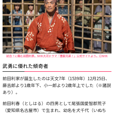
試合？に臨む前田利家。NHK大河ドラマ「豊臣兄弟！」公式サイトより。🄫NHK
武勇に優れた傾奇者
前田利家が誕生したのは天文7年（1539年）12月25日、
藤吉郎より1歳年下、小一郎より2歳年上でした（※諸説
あり）。
前田利春（としはる）の四男として尾張国愛智郡荒子
（愛知県名古屋市）で生まれ、幼名を犬千代（いぬち