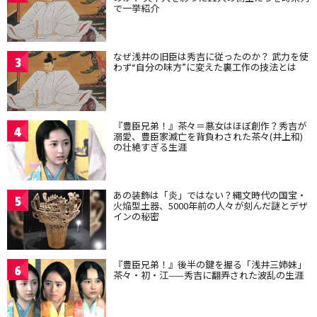
で一挙紹介
なぜ浅井の旧臣は秀吉に従ったのか？ 武力を使
3
わず“自分の味方”に変えた裏工作の技法とは
『豊臣兄弟！』茶々＝悪女はほぼ創作？秀吉が
4
溺愛、豊臣家滅亡を背負わされた茶々(井上和)
の壮絶すぎる生涯
あの装飾は「炎」ではない？縄文時代の国宝・
5
火焔型土器、5000年前の人々が刻んだ謎とデザ
インの秘密
『豊臣兄弟！』後半の鍵を握る「浅井三姉妹」
6
茶々・初・江——秀吉に翻弄された波乱の生涯