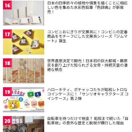
日本の四季折々の植物や情景を描くことに相応
16
しい色を集めた水彩色鉛筆『色辞典』が新発
売！
コンビニおにぎりが文房具に！コンビニの定番
17
商品をモチーフにした文房具シリーズ『ジムマ
ート』誕生
世界遺産決定で脚光！日本初の巨大都城・藤原
18
京を創り上げた知られざる女帝・持統天皇の凄
絶な執念
ハローキティ、ポチャッコたちが昭和レトロな
19
コインケースに！「サンリオキャラクターズ コ
インケース」第２弾
自転車を持つだけで税金？ 昭和まで続いた「自
20
転車税」の意外な歴史と脱税が横行した理由