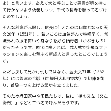
よ）と言います。あえて犬と呼ぶことで悪霊が魂を持っ
て行かないよう偽装しつつ、千代の長寿を願って名づけ
たのでしょう。
そんな利家が元服し、信長に仕えたのは13歳となった天
文20年（1551年）。若いころは血気盛んで喧嘩早く、常
識外れの振る舞いや身なりを好む傾奇者（かぶきもの）
だったそうです。現代に喩えれば、成人式で突飛なファ
ッションを楽しむ荒ぶる新成人と言ったところでしょう
か。
ただし決して見かけ倒しではなく、翌天文21年（1552
年）には萱津の合戦（対 織田大和守信友）で初陣を飾
り、首級一つを上げる武功を立てました。
そのため織田家中や領民たちは、後に「槍の又左（又左
衛門）」などと二つ名で呼んだそうです。