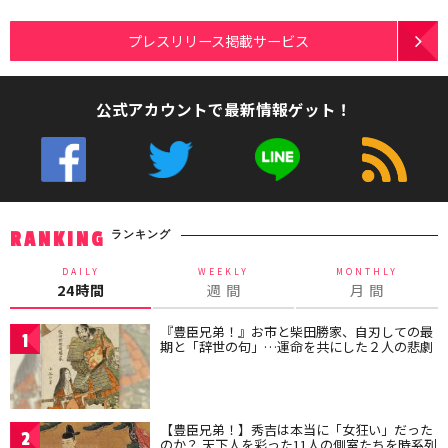
プレスリリース掲載サービス
公式アカウントで最新情報ゲット！
ランキング
RANKING
DAILY
WEEKLY
MONTHLY
24時間
週 間
月 間
『豊臣兄弟！』お市と柴田勝家、自刃しての最
1
期と「辞世の句」…運命を共にした２人の悲劇
【豊臣兄弟！】秀吉は本当に「女狂い」だった
2
のか？ 天下人を彩った11人の側室たちを時系列