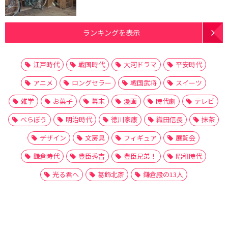
ランキングを表示
江戸時代
戦国時代
大河ドラマ
平安時代
アニメ
ロングセラー
戦国武将
スイーツ
雑学
お菓子
幕末
漫画
時代劇
テレビ
べらぼう
明治時代
徳川家康
織田信長
抹茶
デザイン
文房具
フィギュア
展覧会
鎌倉時代
豊臣秀吉
豊臣兄弟！
昭和時代
光る君へ
葛飾北斎
鎌倉殿の13人