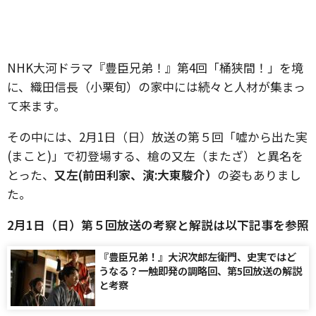
NHK大河ドラマ『豊臣兄弟！』第4回「桶狭間！」を境
に、織田信長（小栗旬）の家中には続々と人材が集まっ
て来ます。
その中には、2月1日（日）放送の第５回「嘘から出た実
(まこと)」で初登場する、槍の又左（またざ）と異名を
とった、
又左(前田利家、演:大東駿介）
の姿もありまし
た。
2月1日（日）第５回放送の考察と解説は以下記事を参照
『豊臣兄弟！』大沢次郎左衛門、史実ではど
うなる？一触即発の調略回、第5回放送の解説
と考察