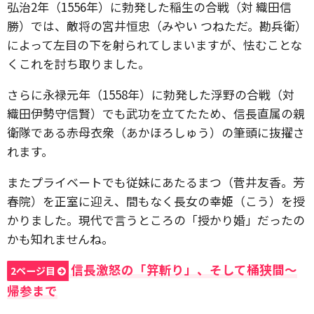
弘治2年（1556年）に勃発した稲生の合戦（対 織田信
勝）では、敵将の宮井恒忠（みやい つねただ。勘兵衛）
によって左目の下を射られてしまいますが、怯むことな
くこれを討ち取りました。
さらに永禄元年（1558年）に勃発した浮野の合戦（対
織田伊勢守信賢）でも武功を立てたため、信長直属の親
衛隊である赤母衣衆（あかほろしゅう）の筆頭に抜擢さ
れます。
またプライベートでも従妹にあたるまつ（菅井友香。芳
春院）を正室に迎え、間もなく長女の幸姫（こう）を授
かりました。現代で言うところの「授かり婚」だったの
かも知れませんね。
信長激怒の「笄斬り」、そして桶狭間〜
2ページ目
帰参まで