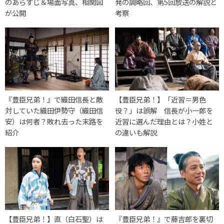
のあらすじ＆場面写真、相関図
発の調略回、第5回放送の解説と
が公開
考察
『豊臣兄弟！』で織田信長と敵
【豊臣兄弟！】「近習＝男色
対していた織田伊勢守（織田信
役？」は誤解 信長が小一郎を
安）は何者？敗れ去った末路を
近習に選んだ理由とは？小姓と
紹介
の違いも解説
【豊臣兄弟！】直（白石聖）は
『豊臣兄弟！』で藤吉郎を裏切