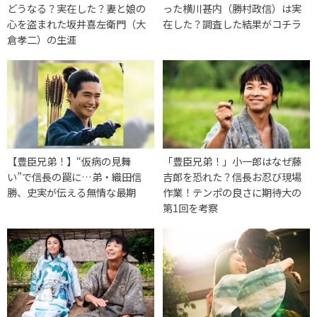
どうなる？実在した？妻と娘の
った横川甚内（勝村政信）は実
心を盗まれた坂井喜左衛門（大
在した？調査した結果がコチラ
倉孝二）の生涯
【豊臣兄弟！】“仮病の見舞
「豊臣兄弟！」小一郎はなぜ藤
い”で信長の罠に…弟・織田信
吉郎を恐れた？信長お忍び現場
勝、史実が伝える無情な最期
作業！テンポの良さに期待大の
第1回を考察